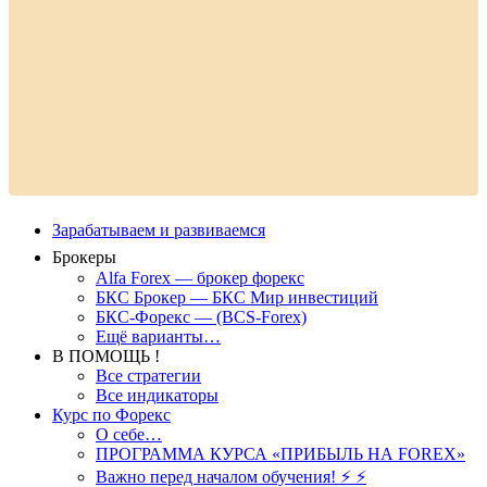
Зарабатываем и развиваемся
Брокеры
Alfa Forex — брокер форекс
БКС Брокер — БКС Мир инвестиций
БКС-Форекс — (BCS-Forex)
Ещё варианты…
В ПОМОЩЬ !
Все стратегии
Все индикаторы
Курс по Форекс
О себе…
ПРОГРАММА КУРСА «ПРИБЫЛЬ НА FOREX»
Важно перед началом обучения! ⚡ ⚡