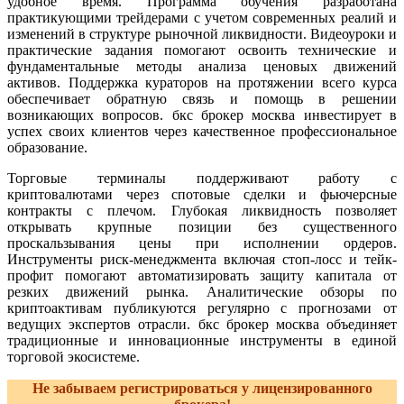
удобное время. Программа обучения разработана
практикующими трейдерами с учетом современных реалий и
изменений в структуре рыночной ликвидности. Видеоуроки и
практические задания помогают освоить технические и
фундаментальные методы анализа ценовых движений
активов. Поддержка кураторов на протяжении всего курса
обеспечивает обратную связь и помощь в решении
возникающих вопросов. бкс брокер москва инвестирует в
успех своих клиентов через качественное профессиональное
образование.
Торговые терминалы поддерживают работу с
криптовалютами через спотовые сделки и фьючерсные
контракты с плечом. Глубокая ликвидность позволяет
открывать крупные позиции без существенного
проскальзывания цены при исполнении ордеров.
Инструменты риск-менеджмента включая стоп-лосс и тейк-
профит помогают автоматизировать защиту капитала от
резких движений рынка. Аналитические обзоры по
криптоактивам публикуются регулярно с прогнозами от
ведущих экспертов отрасли. бкс брокер москва объединяет
традиционные и инновационные инструменты в единой
торговой экосистеме.
Не забываем регистрироваться у лицензированного