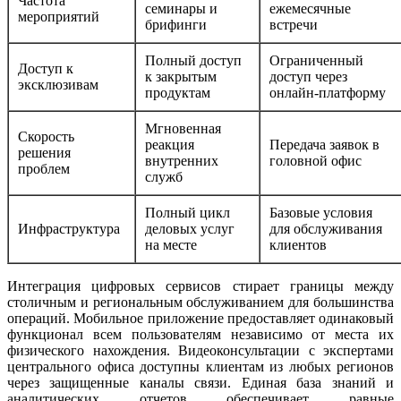
Частота
семинары и
ежемесячные
мероприятий
брифинги
встречи
Полный доступ
Ограниченный
Доступ к
к закрытым
доступ через
эксклюзивам
продуктам
онлайн-платформу
Мгновенная
Скорость
реакция
Передача заявок в
решения
внутренних
головной офис
проблем
служб
Полный цикл
Базовые условия
Инфраструктура
деловых услуг
для обслуживания
на месте
клиентов
Интеграция цифровых сервисов стирает границы между
столичным и региональным обслуживанием для большинства
операций. Мобильное приложение предоставляет одинаковый
функционал всем пользователям независимо от места их
физического нахождения. Видеоконсультации с экспертами
центрального офиса доступны клиентам из любых регионов
через защищенные каналы связи. Единая база знаний и
аналитических отчетов обеспечивает равные