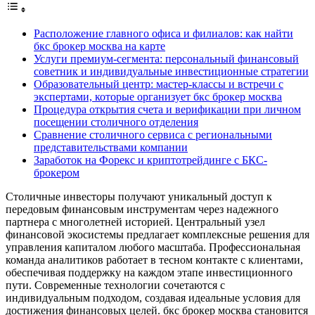
Расположение главного офиса и филиалов: как найти
бкс брокер москва на карте
Услуги премиум-сегмента: персональный финансовый
советник и индивидуальные инвестиционные стратегии
Образовательный центр: мастер-классы и встречи с
экспертами, которые организует бкс брокер москва
Процедура открытия счета и верификации при личном
посещении столичного отделения
Сравнение столичного сервиса с региональными
представительствами компании
Заработок на Форекс и криптотрейдинге с БКС-
брокером
Столичные инвесторы получают уникальный доступ к
передовым финансовым инструментам через надежного
партнера с многолетней историей. Центральный узел
финансовой экосистемы предлагает комплексные решения для
управления капиталом любого масштаба. Профессиональная
команда аналитиков работает в тесном контакте с клиентами,
обеспечивая поддержку на каждом этапе инвестиционного
пути. Современные технологии сочетаются с
индивидуальным подходом, создавая идеальные условия для
достижения финансовых целей. бкс брокер москва становится