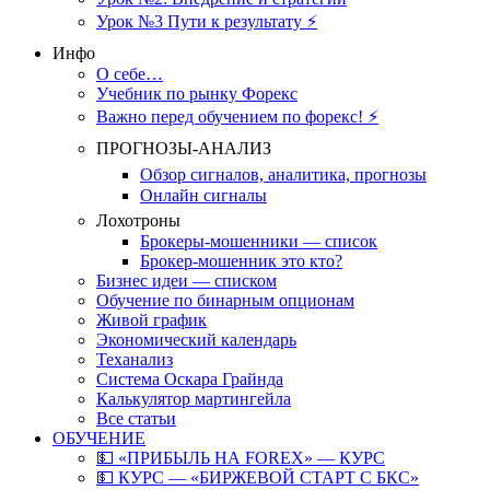
Урок №3 Пути к результату ⚡️
Инфо
О себе…
Учебник по рынку Форекс
Важно перед обучением по форекс! ⚡
ПРОГНОЗЫ-АНАЛИЗ
Обзор сигналов, аналитика, прогнозы
Онлайн сигналы
Лохотроны
Брокеры-мошенники — список
Брокер-мошенник это кто?
Бизнес идеи — списком
Обучение по бинарным опционам
Живой график
Экономический календарь
Теханализ
Система Оскара Грайнда
Калькулятор мартингейла
Все статьи
ОБУЧЕНИЕ
💵 «ПРИБЫЛЬ НА FOREX» — КУРС
💵 КУРС — «БИРЖЕВОЙ СТАРТ С БКС»