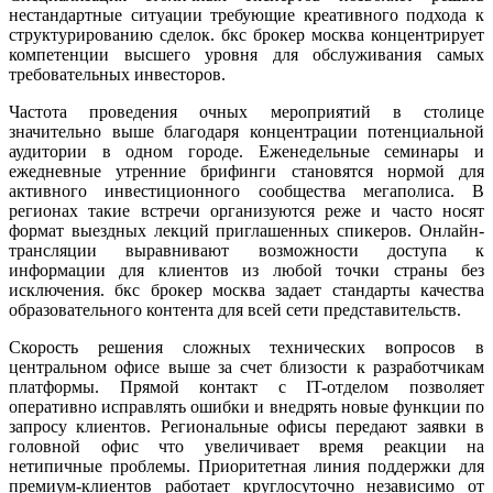
нестандартные ситуации требующие креативного подхода к
структурированию сделок. бкс брокер москва концентрирует
компетенции высшего уровня для обслуживания самых
требовательных инвесторов.
Частота проведения очных мероприятий в столице
значительно выше благодаря концентрации потенциальной
аудитории в одном городе. Еженедельные семинары и
ежедневные утренние брифинги становятся нормой для
активного инвестиционного сообщества мегаполиса. В
регионах такие встречи организуются реже и часто носят
формат выездных лекций приглашенных спикеров. Онлайн-
трансляции выравнивают возможности доступа к
информации для клиентов из любой точки страны без
исключения. бкс брокер москва задает стандарты качества
образовательного контента для всей сети представительств.
Скорость решения сложных технических вопросов в
центральном офисе выше за счет близости к разработчикам
платформы. Прямой контакт с IT-отделом позволяет
оперативно исправлять ошибки и внедрять новые функции по
запросу клиентов. Региональные офисы передают заявки в
головной офис что увеличивает время реакции на
нетипичные проблемы. Приоритетная линия поддержки для
премиум-клиентов работает круглосуточно независимо от