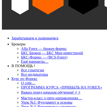
Зарабатываем и развиваемся
Брокеры
Alfa Forex — брокер форекс
БКС Брокер — БКС Мир инвестиций
БКС-Форекс — (BCS-Forex)
Ещё варианты…
В ПОМОЩЬ !
Все стратегии
Все индикаторы
Курс по Форекс
О себе…
ПРОГРАММА КУРСА «ПРИБЫЛЬ НА FOREX»
Важно перед началом обучения! ⚡ ⚡
Мастер-класс о пяти направлениях…
Урок №1: Фундамент и основы
Урок №2: Внедрение и стратегии