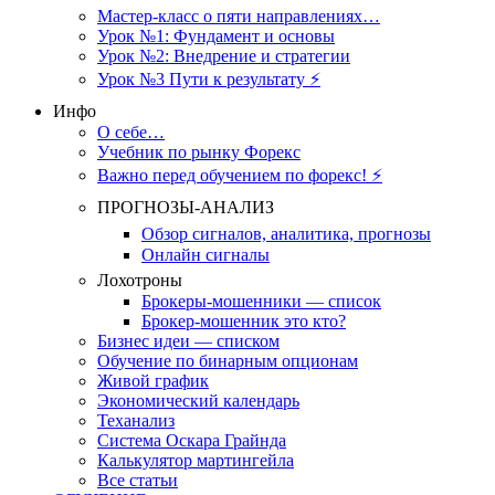
Мастер-класс о пяти направлениях…
Урок №1: Фундамент и основы
Урок №2: Внедрение и стратегии
Урок №3 Пути к результату ⚡️
Инфо
О себе…
Учебник по рынку Форекс
Важно перед обучением по форекс! ⚡
ПРОГНОЗЫ-АНАЛИЗ
Обзор сигналов, аналитика, прогнозы
Онлайн сигналы
Лохотроны
Брокеры-мошенники — список
Брокер-мошенник это кто?
Бизнес идеи — списком
Обучение по бинарным опционам
Живой график
Экономический календарь
Теханализ
Система Оскара Грайнда
Калькулятор мартингейла
Все статьи