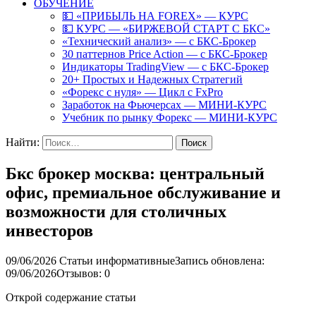
ОБУЧЕНИЕ
💵 «ПРИБЫЛЬ НА FOREX» — КУРС
💵 КУРС — «БИРЖЕВОЙ СТАРТ С БКС»
«Технический анализ» — с БКС-Брокер
30 паттернов Price Action — с БКС-Брокер
Индикаторы TradingView — с БКС-Брокер
20+ Простых и Надежных Стратегий
«Форекс с нуля» — Цикл с FxPro
Заработок на Фьючерсах — МИНИ-КУРС
Учебник по рынку Форекс — МИНИ-КУРС
Найти:
Бкс брокер москва: центральный
офис, премиальное обслуживание и
возможности для столичных
инвесторов
09/06/2026
Статьи информативные
Запись обновлена:
09/06/2026
Отзывов: 0
Открой содержание статьи