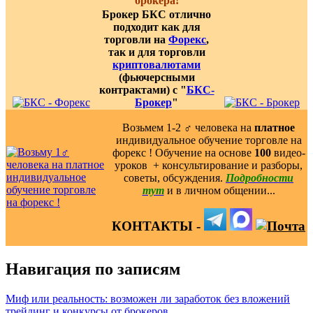
брокера!
Брокер БКС отлично
подходит как для
торговли на
Форекс
,
так и для торговли
криптовалютами
(фьючерсными
контрактами) с "
БКС-
Брокер
"
Возьмем 1-2 ‍♂️ человека на
платное
индивидуальное обучение торговле на
форекс ! Обучение на основе
100
видео-
уроков ️ + консультирование и разборы,
советы, обсуждения.
Подробности
тут
и в личном общении...
КОНТАКТЫ -
Навигация по записям
Миф или реальность: возможен ли заработок без вложений
трейдинг и конкурсы от брокеров