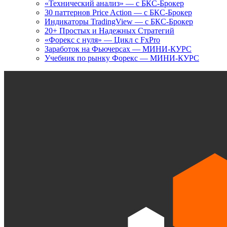
«Технический анализ» — с БКС-Брокер
30 паттернов Price Action — с БКС-Брокер
Индикаторы TradingView — с БКС-Брокер
20+ Простых и Надежных Стратегий
«Форекс с нуля» — Цикл с FxPro
Заработок на Фьючерсах — МИНИ-КУРС
Учебник по рынку Форекс — МИНИ-КУРС