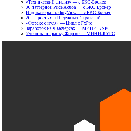
«Технический анализ» — с БКС-Брокер
30 паттернов Price Action — с БКС-Брокер
Индикаторы TradingView — с БКС-Брокер
20+ Простых и Надежных Стратегий
«Форекс с нуля» — Цикл с FxPro
Заработок на Фьючерсах — МИНИ-КУРС
Учебник по рынку Форекс — МИНИ-КУРС