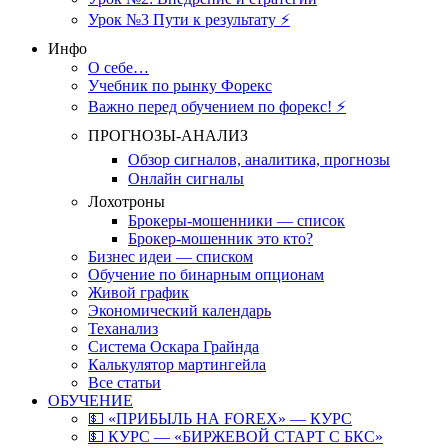
Урок №3 Пути к результату ⚡️
Инфо
О себе…
Учебник по рынку Форекс
Важно перед обучением по форекс! ⚡
ПРОГНОЗЫ-АНАЛИЗ
Обзор сигналов, аналитика, прогнозы
Онлайн сигналы
Лохотроны
Брокеры-мошенники — список
Брокер-мошенник это кто?
Бизнес идеи — списком
Обучение по бинарным опционам
Живой график
Экономический календарь
Теханализ
Система Оскара Грайнда
Калькулятор мартингейла
Все статьи
ОБУЧЕНИЕ
💵 «ПРИБЫЛЬ НА FOREX» — КУРС
💵 КУРС — «БИРЖЕВОЙ СТАРТ С БКС»