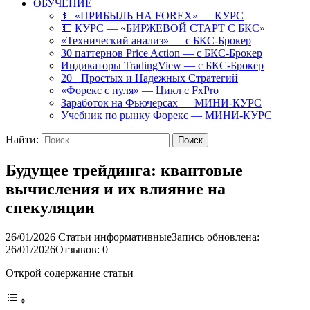
ОБУЧЕНИЕ
💵 «ПРИБЫЛЬ НА FOREX» — КУРС
💵 КУРС — «БИРЖЕВОЙ СТАРТ С БКС»
«Технический анализ» — с БКС-Брокер
30 паттернов Price Action — с БКС-Брокер
Индикаторы TradingView — с БКС-Брокер
20+ Простых и Надежных Стратегий
«Форекс с нуля» — Цикл с FxPro
Заработок на Фьючерсах — МИНИ-КУРС
Учебник по рынку Форекс — МИНИ-КУРС
Найти:
Будущее трейдинга: квантовые
вычисления и их влияние на
спекуляции
26/01/2026
Статьи информативные
Запись обновлена:
26/01/2026
Отзывов: 0
Открой содержание статьи