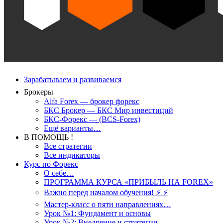
Зарабатываем и развиваемся
Брокеры
Alfa Forex — брокер форекс
БКС Брокер — БКС Мир инвестиций
БКС-Форекс — (BCS-Forex)
Ещё варианты…
В ПОМОЩЬ !
Все стратегии
Все индикаторы
Курс по Форекс
О себе…
ПРОГРАММА КУРСА «ПРИБЫЛЬ НА FOREX»
Важно перед началом обучения! ⚡ ⚡
Мастер-класс о пяти направлениях…
Урок №1: Фундамент и основы
Урок №2: Внедрение и стратегии