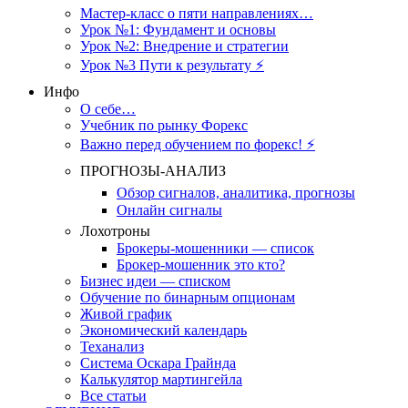
Мастер-класс о пяти направлениях…
Урок №1: Фундамент и основы
Урок №2: Внедрение и стратегии
Урок №3 Пути к результату ⚡️
Инфо
О себе…
Учебник по рынку Форекс
Важно перед обучением по форекс! ⚡
ПРОГНОЗЫ-АНАЛИЗ
Обзор сигналов, аналитика, прогнозы
Онлайн сигналы
Лохотроны
Брокеры-мошенники — список
Брокер-мошенник это кто?
Бизнес идеи — списком
Обучение по бинарным опционам
Живой график
Экономический календарь
Теханализ
Система Оскара Грайнда
Калькулятор мартингейла
Все статьи