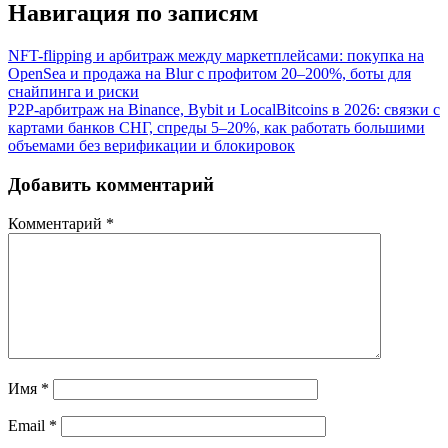
Навигация по записям
NFT-flipping и арбитраж между маркетплейсами: покупка на
OpenSea и продажа на Blur с профитом 20–200%, боты для
снайпинга и риски
P2P-арбитраж на Binance, Bybit и LocalBitcoins в 2026: связки с
картами банков СНГ, спреды 5–20%, как работать большими
объемами без верификации и блокировок
Добавить комментарий
Комментарий
*
Имя
*
Email
*