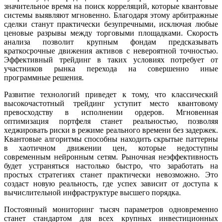
значительное время на поиск корреляций, которые квантовые
системы выявляют мгновенно. Благодаря этому арбитражные
сделки станут практически безупречными, исключая любые
ценовые разрывы между торговыми площадками. Скорость
анализа позволит крупным фондам предсказывать
краткосрочные движения активов с невероятной точностью.
Эффективный трейдинг в таких условиях потребует от
участников рынка перехода на совершенно иные
программные решения.
Развитие технологий приведет к тому, что классический
высокочастотный трейдинг уступит место квантовому
превосходству в исполнении ордеров. Мгновенная
оптимизация портфеля станет реальностью, позволяя
хеджировать риски в режиме реального времени без задержек.
Квантовые алгоритмы способны находить скрытые паттерны
в хаотичном движении цен, которые недоступны
современным нейронным сетям. Рыночная неэффективность
будет устраняться настолько быстро, что заработать на
простых стратегиях станет практически невозможно. Это
создаст новую реальность, где успех зависит от доступа к
вычислительной инфраструктуре высшего порядка.
Постоянный мониторинг тысяч параметров одновременно
станет стандартом для всех крупных инвестиционных