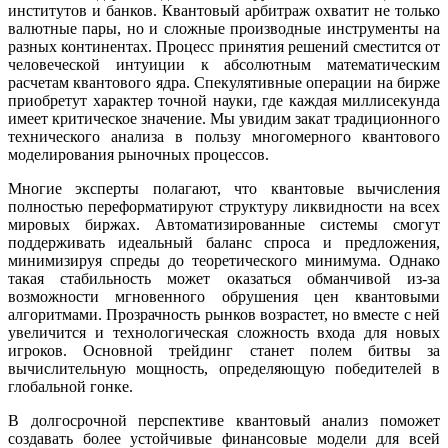
институтов и банков. Квантовый арбитраж охватит не только
валютные пары, но и сложные производные инструменты на
разных континентах. Процесс принятия решений сместится от
человеческой интуиции к абсолютным математическим
расчетам квантового ядра. Спекулятивные операции на бирже
приобретут характер точной науки, где каждая миллисекунда
имеет критическое значение. Мы увидим закат традиционного
технического анализа в пользу многомерного квантового
моделирования рыночных процессов.
Многие эксперты полагают, что квантовые вычисления
полностью переформатируют структуру ликвидности на всех
мировых биржах. Автоматизированные системы смогут
поддерживать идеальный баланс спроса и предложения,
минимизируя спреды до теоретического минимума. Однако
такая стабильность может оказаться обманчивой из-за
возможности мгновенного обрушения цен квантовыми
алгоритмами. Прозрачность рынков возрастет, но вместе с ней
увеличится и технологическая сложность входа для новых
игроков. Основной трейдинг станет полем битвы за
вычислительную мощность, определяющую победителей в
глобальной гонке.
В долгосрочной перспективе квантовый анализ поможет
создавать более устойчивые финансовые модели для всей