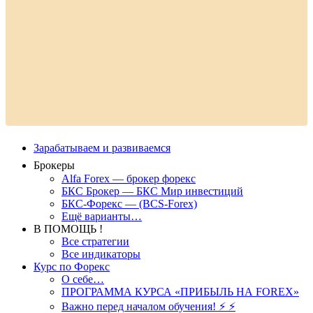
Зарабатываем и развиваемся
Брокеры
Alfa Forex — брокер форекс
БКС Брокер — БКС Мир инвестиций
БКС-Форекс — (BCS-Forex)
Ещё варианты…
В ПОМОЩЬ !
Все стратегии
Все индикаторы
Курс по Форекс
О себе…
ПРОГРАММА КУРСА «ПРИБЫЛЬ НА FOREX»
Важно перед началом обучения! ⚡ ⚡