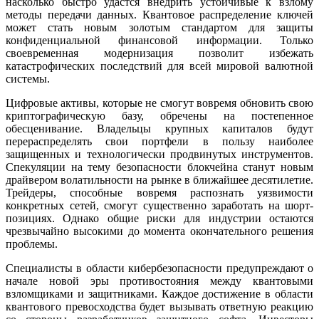
насколько быстро удастся внедрить устойчивые к взлому
методы передачи данных. Квантовое распределение ключей
может стать новым золотым стандартом для защиты
конфиденциальной финансовой информации. Только
своевременная модернизация позволит избежать
катастрофических последствий для всей мировой валютной
системы.
Цифровые активы, которые не смогут вовремя обновить свою
криптографическую базу, обречены на постепенное
обесценивание. Владельцы крупных капиталов будут
перераспределять свои портфели в пользу наиболее
защищенных и технологически продвинутых инструментов.
Спекуляции на тему безопасности блокчейна станут новым
драйвером волатильности на рынке в ближайшее десятилетие.
Трейдеры, способные вовремя распознать уязвимости
конкретных сетей, смогут существенно заработать на шорт-
позициях. Однако общие риски для индустрии остаются
чрезвычайно высокими до момента окончательного решения
проблемы.
Специалисты в области кибербезопасности предупреждают о
начале новой эры противостояния между квантовыми
взломщиками и защитниками. Каждое достижение в области
квантового превосходства будет вызывать ответную реакцию