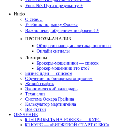
Урок №3 Пути к результату ⚡️
Инфо
О себе…
Учебник по рынку Форекс
Важно перед обучением по форекс! ⚡
ПРОГНОЗЫ-АНАЛИЗ
Обзор сигналов, аналитика, прогнозы
Онлайн сигналы
Лохотроны
Брокеры-мошенники — список
Брокер-мошенник это кто?
Бизнес идеи — списком
Обучение по бинарным опционам
Живой график
Экономический календарь
Теханализ
Система Оскара Грайнда
Калькулятор мартингейла
Все статьи
ОБУЧЕНИЕ
💵 «ПРИБЫЛЬ НА FOREX» — КУРС
💵 КУРС — «БИРЖЕВОЙ СТАРТ С БКС»