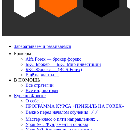
Зарабатываем и развиваемся
Брокеры
Alfa Forex — брокер форекс
БКС Брокер — БКС Мир инвестиций
БКС-Форекс — (BCS-Forex)
Ещё варианты…
В ПОМОЩЬ !
Все стратегии
Все индикаторы
Курс по Форекс
О себе…
ПРОГРАММА КУРСА «ПРИБЫЛЬ НА FOREX»
Важно перед началом обучения! ⚡ ⚡
Мастер-класс о пяти направлениях…
Урок №1: Фундамент и основы
Урок №2: Внедрение и стратегии