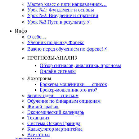
Мастер-класс о пяти направлениях…
Урок №1: Фундамент и основы
Урок №2: Внедрение и стратегии
Урок №3 Пути к результату ⚡️
Инфо
О себе…
Учебник по рынку Форекс
Важно перед обучением по форекс! ⚡
ПРОГНОЗЫ-АНАЛИЗ
Обзор сигналов, аналитика, прогнозы
Онлайн сигналы
Лохотроны
Брокеры-мошенники — список
Брокер-мошенник это кто?
Бизнес идеи — списком
Обучение по бинарным опционам
Живой график
Экономический календарь
Теханализ
Система Оскара Грайнда
Калькулятор мартингейла
Все статьи