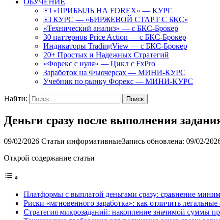
ОБУЧЕНИЕ
💵 «ПРИБЫЛЬ НА FOREX» — КУРС
💵 КУРС — «БИРЖЕВОЙ СТАРТ С БКС»
«Технический анализ» — с БКС-Брокер
30 паттернов Price Action — с БКС-Брокер
Индикаторы TradingView — с БКС-Брокер
20+ Простых и Надежных Стратегий
«Форекс с нуля» — Цикл с FxPro
Заработок на Фьючерсах — МИНИ-КУРС
Учебник по рынку Форекс — МИНИ-КУРС
Найти:
Деньги сразу после выполнения задани
09/02/2026
Статьи информативные
Запись обновлена: 09/02/202
Открой содержание статьи
Платформы с выплатой деньгами сразу: сравнение мини
Риски «мгновенного заработка»: как отличить легальные
Стратегия микрозаданий: накопление значимой суммы пр