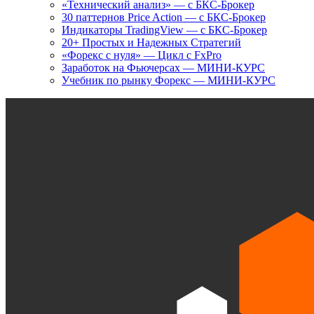
«Технический анализ» — с БКС-Брокер
30 паттернов Price Action — с БКС-Брокер
Индикаторы TradingView — с БКС-Брокер
20+ Простых и Надежных Стратегий
«Форекс с нуля» — Цикл с FxPro
Заработок на Фьючерсах — МИНИ-КУРС
Учебник по рынку Форекс — МИНИ-КУРС