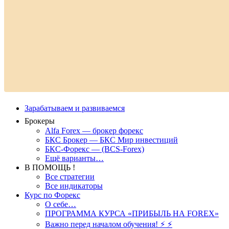
Зарабатываем и развиваемся
Брокеры
Alfa Forex — брокер форекс
БКС Брокер — БКС Мир инвестиций
БКС-Форекс — (BCS-Forex)
Ещё варианты…
В ПОМОЩЬ !
Все стратегии
Все индикаторы
Курс по Форекс
О себе…
ПРОГРАММА КУРСА «ПРИБЫЛЬ НА FOREX»
Важно перед началом обучения! ⚡ ⚡