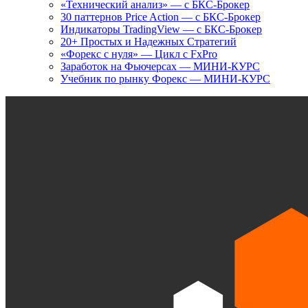
«Технический анализ» — с БКС-Брокер
30 паттернов Price Action — с БКС-Брокер
Индикаторы TradingView — с БКС-Брокер
20+ Простых и Надежных Стратегий
«Форекс с нуля» — Цикл с FxPro
Заработок на Фьючерсах — МИНИ-КУРС
Учебник по рынку Форекс — МИНИ-КУРС