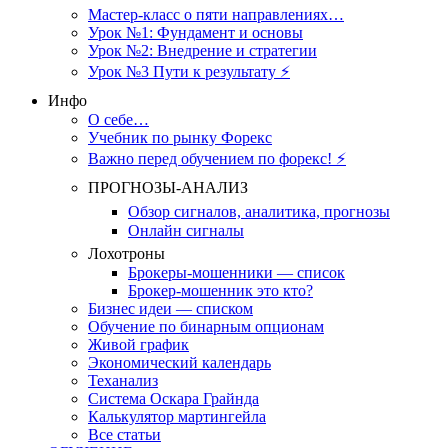
Мастер-класс о пяти направлениях…
Урок №1: Фундамент и основы
Урок №2: Внедрение и стратегии
Урок №3 Пути к результату ⚡️
Инфо
О себе…
Учебник по рынку Форекс
Важно перед обучением по форекс! ⚡
ПРОГНОЗЫ-АНАЛИЗ
Обзор сигналов, аналитика, прогнозы
Онлайн сигналы
Лохотроны
Брокеры-мошенники — список
Брокер-мошенник это кто?
Бизнес идеи — списком
Обучение по бинарным опционам
Живой график
Экономический календарь
Теханализ
Система Оскара Грайнда
Калькулятор мартингейла
Все статьи