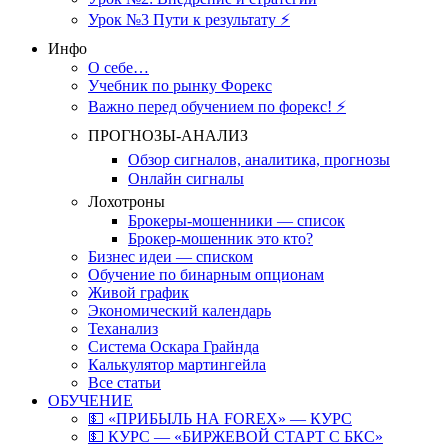
Урок №3 Пути к результату ⚡️
Инфо
О себе…
Учебник по рынку Форекс
Важно перед обучением по форекс! ⚡
ПРОГНОЗЫ-АНАЛИЗ
Обзор сигналов, аналитика, прогнозы
Онлайн сигналы
Лохотроны
Брокеры-мошенники — список
Брокер-мошенник это кто?
Бизнес идеи — списком
Обучение по бинарным опционам
Живой график
Экономический календарь
Теханализ
Система Оскара Грайнда
Калькулятор мартингейла
Все статьи
ОБУЧЕНИЕ
💵 «ПРИБЫЛЬ НА FOREX» — КУРС
💵 КУРС — «БИРЖЕВОЙ СТАРТ С БКС»