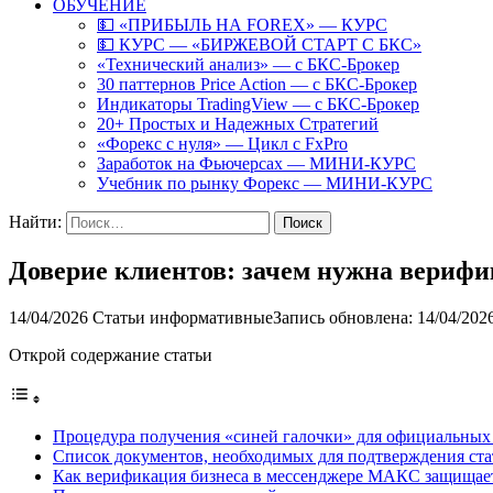
ОБУЧЕНИЕ
💵 «ПРИБЫЛЬ НА FOREX» — КУРС
💵 КУРС — «БИРЖЕВОЙ СТАРТ С БКС»
«Технический анализ» — с БКС-Брокер
30 паттернов Price Action — с БКС-Брокер
Индикаторы TradingView — с БКС-Брокер
20+ Простых и Надежных Стратегий
«Форекс с нуля» — Цикл с FxPro
Заработок на Фьючерсах — МИНИ-КУРС
Учебник по рынку Форекс — МИНИ-КУРС
Найти:
Доверие клиентов: зачем нужна вериф
14/04/2026
Статьи информативные
Запись обновлена: 14/04/202
Открой содержание статьи
Процедура получения «синей галочки» для официальных
Список документов, необходимых для подтверждения ста
Как верификация бизнеса в мессенджере МАКС защищает