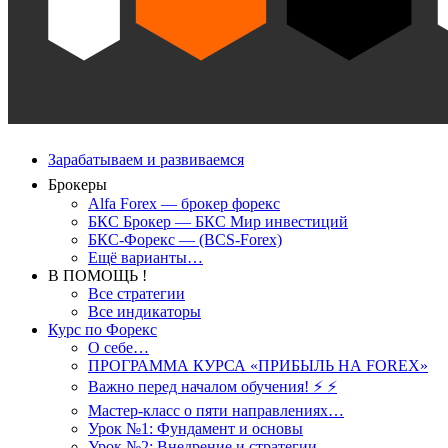
Зарабатываем и развиваемся
Брокеры
Alfa Forex — брокер форекс
БКС Брокер — БКС Мир инвестиций
БКС-Форекс — (BCS-Forex)
Ещё варианты…
В ПОМОЩЬ !
Все стратегии
Все индикаторы
Курс по Форекс
О себе…
ПРОГРАММА КУРСА «ПРИБЫЛЬ НА FOREX»
Важно перед началом обучения! ⚡ ⚡
Мастер-класс о пяти направлениях…
Урок №1: Фундамент и основы
Урок №2: Внедрение и стратегии