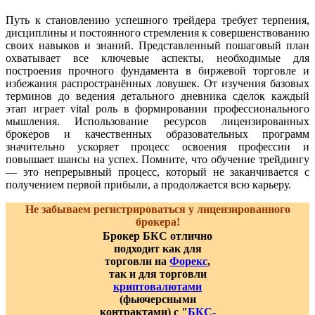
Путь к становлению успешного трейдера требует терпения,
дисциплины и постоянного стремления к совершенствованию
своих навыков и знаний. Представленный пошаговый план
охватывает все ключевые аспекты, необходимые для
построения прочного фундамента в биржевой торговле и
избежания распространённых ловушек. От изучения базовых
терминов до ведения детального дневника сделок каждый
этап играет vital роль в формировании профессионального
мышления. Использование ресурсов лицензированных
брокеров и качественных образовательных программ
значительно ускоряет процесс освоения профессии и
повышает шансы на успех. Помните, что обучение трейдингу
— это непрерывный процесс, который не заканчивается с
получением первой прибыли, а продолжается всю карьеру.
Не забываем регистрироваться у лицензированного
брокера!
Брокер БКС отлично
подходит как для
торговли на
Форекс
,
так и для торговли
криптовалютами
(фьючерсными
контрактами) с "
БКС-