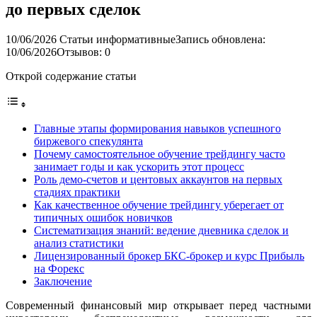
до первых сделок
10/06/2026
Статьи информативные
Запись обновлена:
10/06/2026
Отзывов: 0
Открой содержание статьи
Главные этапы формирования навыков успешного
биржевого спекулянта
Почему самостоятельное обучение трейдингу часто
занимает годы и как ускорить этот процесс
Роль демо-счетов и центовых аккаунтов на первых
стадиях практики
Как качественное обучение трейдингу уберегает от
типичных ошибок новичков
Систематизация знаний: ведение дневника сделок и
анализ статистики
Лицензированный брокер БКС-брокер и курс Прибыль
на Форекс
Заключение
Современный финансовый мир открывает перед частными