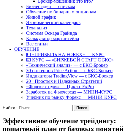
Брокер-мошенник это кто?
Бизнес идеи — списком
Обучение по бинарным опционам
Живой график
Экономический календарь
Теханализ
Система Оскара Грайнда
Калькулятор мартингейла
Все статьи
ОБУЧЕНИЕ
💵 «ПРИБЫЛЬ НА FOREX» — КУРС
💵 КУРС — «БИРЖЕВОЙ СТАРТ С БКС»
«Технический анализ» — с БКС-Брокер
30 паттернов Price Action — с БКС-Брокер
Индикаторы TradingView — с БКС-Брокер
20+ Простых и Надежных Стратегий
«Форекс с нуля» — Цикл с FxPro
Заработок на Фьючерсах — МИНИ-КУРС
Учебник по рынку Форекс — МИНИ-КУРС
Найти:
Эффективное обучение трейдингу:
пошаговый план от базовых понятий