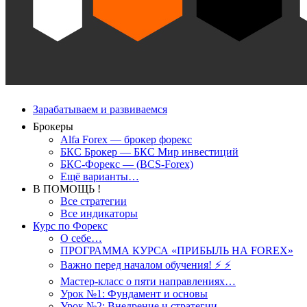
Зарабатываем и развиваемся
Брокеры
Alfa Forex — брокер форекс
БКС Брокер — БКС Мир инвестиций
БКС-Форекс — (BCS-Forex)
Ещё варианты…
В ПОМОЩЬ !
Все стратегии
Все индикаторы
Курс по Форекс
О себе…
ПРОГРАММА КУРСА «ПРИБЫЛЬ НА FOREX»
Важно перед началом обучения! ⚡ ⚡
Мастер-класс о пяти направлениях…
Урок №1: Фундамент и основы
Урок №2: Внедрение и стратегии