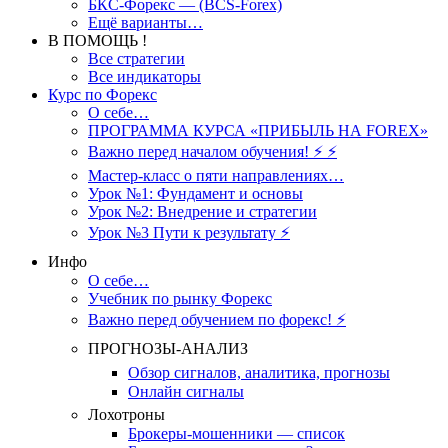
БКС-Форекс — (BCS-Forex)
Ещё варианты…
В ПОМОЩЬ !
Все стратегии
Все индикаторы
Курс по Форекс
О себе…
ПРОГРАММА КУРСА «ПРИБЫЛЬ НА FOREX»
Важно перед началом обучения! ⚡ ⚡
Мастер-класс о пяти направлениях…
Урок №1: Фундамент и основы
Урок №2: Внедрение и стратегии
Урок №3 Пути к результату ⚡️
Инфо
О себе…
Учебник по рынку Форекс
Важно перед обучением по форекс! ⚡
ПРОГНОЗЫ-АНАЛИЗ
Обзор сигналов, аналитика, прогнозы
Онлайн сигналы
Лохотроны
Брокеры-мошенники — список