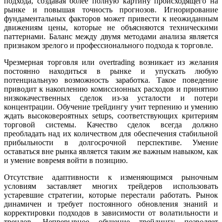
подхода, создавая более полную картину происходящего на
рынке и повышая точность прогнозов. Игнорирование
фундаментальных факторов может привести к неожиданным
движениям цены, которые не объясняются техническими
паттернами. Баланс между двумя методами анализа является
признаком зрелого и профессионального подхода к торговле.
Чрезмерная торговля или overtrading возникает из желания
постоянно находиться в рынке и упускать любую
потенциальную возможность заработка. Такое поведение
приводит к накоплению комиссионных расходов и принятию
низкокачественных сделок из-за усталости и потери
концентрации. Обучение трейдингу учит терпению и умению
ждать высоковероятных setups, соответствующих критериям
торговой системы. Качество сделок всегда должно
преобладать над их количеством для обеспечения стабильной
прибыльности в долгосрочной перспективе. Умение
оставаться вне рынка является таким же важным навыком, как
и умение вовремя войти в позицию.
Отсутствие адаптивности к изменяющимся рыночным
условиям заставляет многих трейдеров использовать
устаревшие стратегии, которые перестали работать. Рынок
динамичен и требует постоянного обновления знаний и
корректировки подходов в зависимости от волатильности и
трендов. Непрерывное обучение трейдингу позволяет