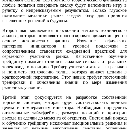
любые попытки совершить сделку будут напоминать игру в
рулетку с непредсказуемым результатом. Только глубокое
понимание механики рынка создаёт базу для принятия
взвешенных решений в будущем.
Второй шаг заключается в освоении методов технического
анализа, которые позволяют прогнозировать движение цен на
основе исторических данных. Изучение графических
паттернов, индикаторов и уровней поддержки с
сопротивлением становится ежедневной практикой для
серьёзного участника рынка. Качественное обучение
трейдингу помогает отличить ложные сигналы от реальных
точек входа в позицию. Трейдер учится читать язык графиков
и понимать психологию толпы, которая движет ценами в
краткосрочной перспективе. Этот навык требует постоянной
тренировки и обновления знаний по мере изменения
рыночных условий.
Третий этап фокусируется на разработке собственной
торговой системы, которая будет соответствовать личным
целям и темпераменту инвестора. Необходимо определить
оптимальные таймфреймы, размеры позиций и критерии
выхода из сделки до момента её открытия. Системный подход
к обучению трейдингу исключает эмоциональные решения и
заменяет их чёткими алгоритмами действий. Успешный