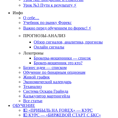
Урок №3 Пути к результату ⚡️
Инфо
О себе…
Учебник по рынку Форекс
Важно перед обучением по форекс! ⚡
ПРОГНОЗЫ-АНАЛИЗ
Обзор сигналов, аналитика, прогнозы
Онлайн сигналы
Лохотроны
Брокеры-мошенники — список
Брокер-мошенник это кто?
Бизнес идеи — списком
Обучение по бинарным опционам
Живой график
Экономический календарь
Теханализ
Система Оскара Грайнда
Калькулятор мартингейла
Все статьи
ОБУЧЕНИЕ
💵 «ПРИБЫЛЬ НА FOREX» — КУРС
💵 КУРС — «БИРЖЕВОЙ СТАРТ С БКС»