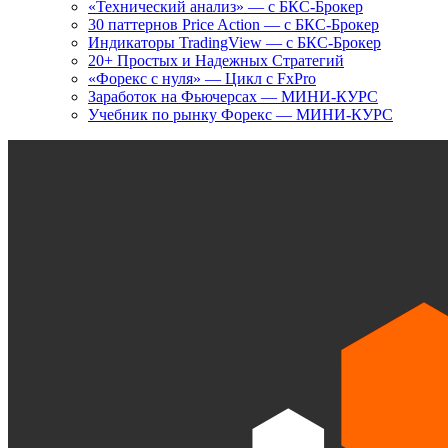
«Технический анализ» — с БКС-Брокер
30 паттернов Price Action — с БКС-Брокер
Индикаторы TradingView — с БКС-Брокер
20+ Простых и Надежных Стратегий
«Форекс с нуля» — Цикл с FxPro
Заработок на Фьючерсах — МИНИ-КУРС
Учебник по рынку Форекс — МИНИ-КУРС