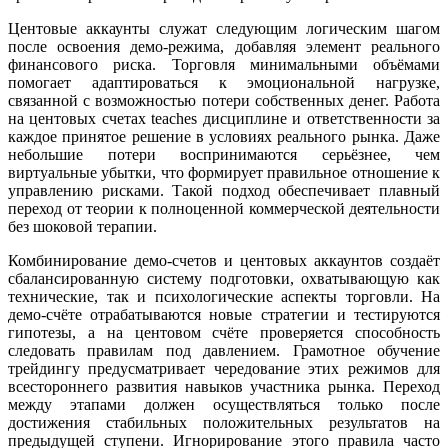
Центовые аккаунты служат следующим логическим шагом
после освоения демо-режима, добавляя элемент реального
финансового риска. Торговля минимальными объёмами
помогает адаптироваться к эмоциональной нагрузке,
связанной с возможностью потери собственных денег. Работа
на центовых счетах teaches дисциплине и ответственности за
каждое принятое решение в условиях реального рынка. Даже
небольшие потери воспринимаются серьёзнее, чем
виртуальные убытки, что формирует правильное отношение к
управлению рисками. Такой подход обеспечивает плавный
переход от теории к полноценной коммерческой деятельности
без шоковой терапии.
Комбинирование демо-счетов и центовых аккаунтов создаёт
сбалансированную систему подготовки, охватывающую как
технические, так и психологические аспекты торговли. На
демо-счёте отрабатываются новые стратегии и тестируются
гипотезы, а на центовом счёте проверяется способность
следовать правилам под давлением. Грамотное обучение
трейдингу предусматривает чередование этих режимов для
всестороннего развития навыков участника рынка. Переход
между этапами должен осуществляться только после
достижения стабильных положительных результатов на
предыдущей ступени. Игнорирование этого правила часто