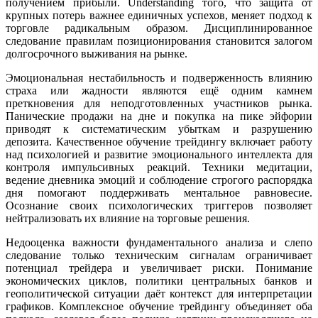
получением прибыли. Understanding того, что защита от
крупных потерь важнее единичных успехов, меняет подход к
торговле радикальным образом. Дисциплинированное
следование правилам позиционирования становится залогом
долгосрочного выживания на рынке.
Эмоциональная нестабильность и подверженность влиянию
страха или жадности являются ещё одним камнем
преткновения для неподготовленных участников рынка.
Панические продажи на дне и покупка на пике эйфории
приводят к систематическим убыткам и разрушению
депозита. Качественное обучение трейдингу включает работу
над психологией и развитие эмоционального интеллекта для
контроля импульсивных реакций. Техники медитации,
ведение дневника эмоций и соблюдение строгого распорядка
дня помогают поддерживать ментальное равновесие.
Осознание своих психологических триггеров позволяет
нейтрализовать их влияние на торговые решения.
Недооценка важности фундаментального анализа и слепо
следование только техническим сигналам ограничивает
потенциал трейдера и увеличивает риски. Понимание
экономических циклов, политики центральных банков и
геополитической ситуации даёт контекст для интерпретации
графиков. Комплексное обучение трейдингу объединяет оба