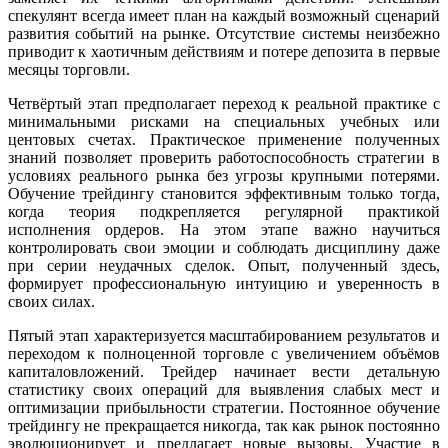
спекулянт всегда имеет план на каждый возможный сценарий
развития событий на рынке. Отсутствие системы неизбежно
приводит к хаотичным действиям и потере депозита в первые
месяцы торговли.
Четвёртый этап предполагает переход к реальной практике с
минимальными рисками на специальных учебных или
центовых счетах. Практическое применение полученных
знаний позволяет проверить работоспособность стратегии в
условиях реального рынка без угрозы крупными потерями.
Обучение трейдингу становится эффективным только тогда,
когда теория подкрепляется регулярной практикой
исполнения ордеров. На этом этапе важно научиться
контролировать свои эмоции и соблюдать дисциплину даже
при серии неудачных сделок. Опыт, полученный здесь,
формирует профессиональную интуицию и уверенность в
своих силах.
Пятый этап характеризуется масштабированием результатов и
переходом к полноценной торговле с увеличением объёмов
капиталовложений. Трейдер начинает вести детальную
статистику своих операций для выявления слабых мест и
оптимизации прибыльности стратегии. Постоянное обучение
трейдингу не прекращается никогда, так как рынок постоянно
эволюционирует и предлагает новые вызовы. Участие в