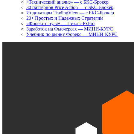
«Технический анализ» — с БКС-Брокер
30 паттернов Price Action — с БКС-Брокер
Индикаторы TradingView — с БКС-Брокер
20+ Простых и Надежных Стратегий
«Форекс с нуля» — Цикл с FxPro
Заработок на Фьючерсах — МИНИ-КУРС
Учебник по рынку Форекс — МИНИ-КУРС