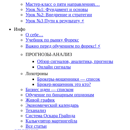
Мастер-класс о пяти направлениях…
Урок №1: Фундамент и основы
Урок №2: Внедрение и стратегии
Урок №3 Пути к результату ⚡️
Инфо
О себе…
Учебник по рынку Форекс
Важно перед обучением по форекс! ⚡
ПРОГНОЗЫ-АНАЛИЗ
Обзор сигналов, аналитика, прогнозы
Онлайн сигналы
Лохотроны
Брокеры-мошенники — список
Брокер-мошенник это кто?
Бизнес идеи — списком
Обучение по бинарным опционам
Живой график
Экономический календарь
Теханализ
Система Оскара Грайнда
Калькулятор мартингейла
Все статьи