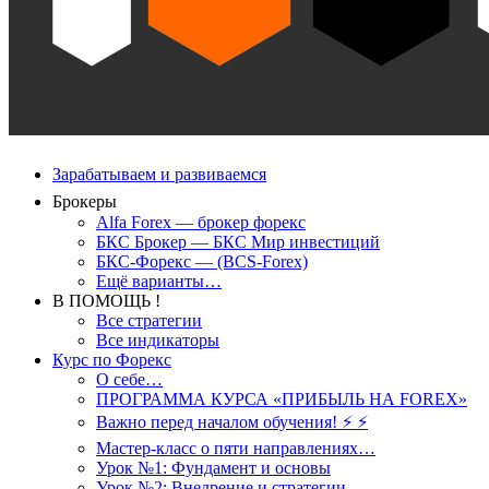
Зарабатываем и развиваемся
Брокеры
Alfa Forex — брокер форекс
БКС Брокер — БКС Мир инвестиций
БКС-Форекс — (BCS-Forex)
Ещё варианты…
В ПОМОЩЬ !
Все стратегии
Все индикаторы
Курс по Форекс
О себе…
ПРОГРАММА КУРСА «ПРИБЫЛЬ НА FOREX»
Важно перед началом обучения! ⚡ ⚡
Мастер-класс о пяти направлениях…
Урок №1: Фундамент и основы
Урок №2: Внедрение и стратегии