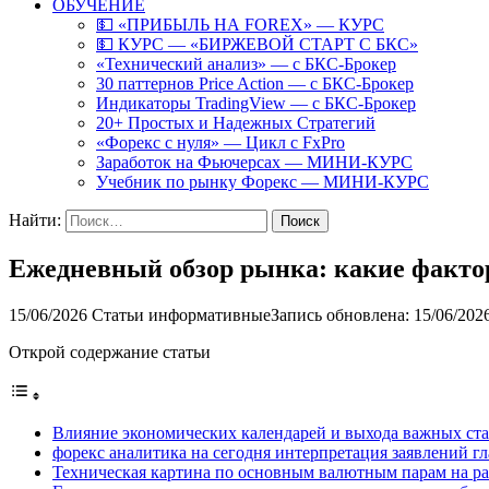
ОБУЧЕНИЕ
💵 «ПРИБЫЛЬ НА FOREX» — КУРС
💵 КУРС — «БИРЖЕВОЙ СТАРТ С БКС»
«Технический анализ» — с БКС-Брокер
30 паттернов Price Action — с БКС-Брокер
Индикаторы TradingView — с БКС-Брокер
20+ Простых и Надежных Стратегий
«Форекс с нуля» — Цикл с FxPro
Заработок на Фьючерсах — МИНИ-КУРС
Учебник по рынку Форекс — МИНИ-КУРС
Найти:
Ежедневный обзор рынка: какие факто
15/06/2026
Статьи информативные
Запись обновлена: 15/06/202
Открой содержание статьи
Влияние экономических календарей и выхода важных ст
форекс аналитика на сегодня интерпретация заявлений г
Техническая картина по основным валютным парам на р