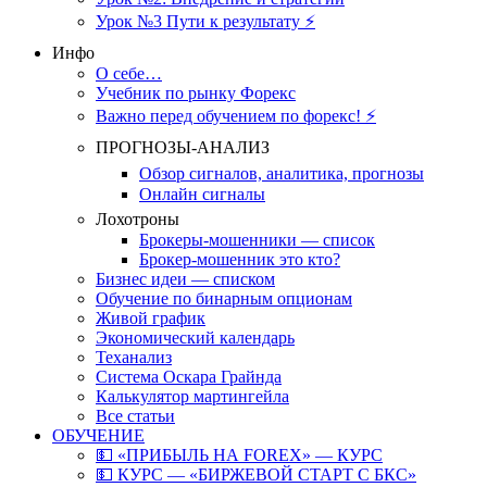
Урок №3 Пути к результату ⚡️
Инфо
О себе…
Учебник по рынку Форекс
Важно перед обучением по форекс! ⚡
ПРОГНОЗЫ-АНАЛИЗ
Обзор сигналов, аналитика, прогнозы
Онлайн сигналы
Лохотроны
Брокеры-мошенники — список
Брокер-мошенник это кто?
Бизнес идеи — списком
Обучение по бинарным опционам
Живой график
Экономический календарь
Теханализ
Система Оскара Грайнда
Калькулятор мартингейла
Все статьи
ОБУЧЕНИЕ
💵 «ПРИБЫЛЬ НА FOREX» — КУРС
💵 КУРС — «БИРЖЕВОЙ СТАРТ С БКС»