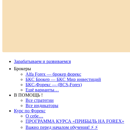
Зарабатываем и развиваемся
Брокеры
Alfa Forex — брокер форекс
БКС Брокер — БКС Мир инвестиций
БКС-Форекс — (BCS-Forex)
Ещё варианты…
В ПОМОЩЬ !
Все стратегии
Все индикаторы
Курс по Форекс
О себе…
ПРОГРАММА КУРСА «ПРИБЫЛЬ НА FOREX»
Важно перед началом обучения! ⚡ ⚡