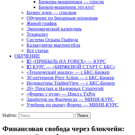
Брокеры-мошенники — список
Брокер-мошенник это кто?
Бизнес идеи — списком
Обучение по бинарным опционам
Живой график
Экономический календарь
Теханализ
Система Оскара Грайнда
Калькулятор мартингейла
Все статьи
ОБУЧЕНИЕ
💵 «ПРИБЫЛЬ НА FOREX» — КУРС
💵 КУРС — «БИРЖЕВОЙ СТАРТ С БКС»
«Технический анализ» — с БКС-Брокер
30 паттернов Price Action — с БКС-Брокер
Индикаторы TradingView — с БКС-Брокер
20+ Простых и Надежных Стратегий
«Форекс с нуля» — Цикл с FxPro
Заработок на Фьючерсах — МИНИ-КУРС
Учебник по рынку Форекс — МИНИ-КУРС
Найти:
Финансовая свобода через блокчейн: