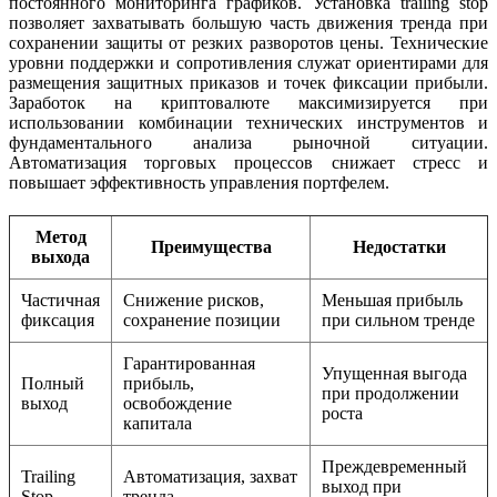
постоянного мониторинга графиков. Установка trailing stop
позволяет захватывать большую часть движения тренда при
сохранении защиты от резких разворотов цены. Технические
уровни поддержки и сопротивления служат ориентирами для
размещения защитных приказов и точек фиксации прибыли.
Заработок на криптовалюте максимизируется при
использовании комбинации технических инструментов и
фундаментального анализа рыночной ситуации.
Автоматизация торговых процессов снижает стресс и
повышает эффективность управления портфелем.
Метод
Преимущества
Недостатки
выхода
Частичная
Снижение рисков,
Меньшая прибыль
фиксация
сохранение позиции
при сильном тренде
Гарантированная
Упущенная выгода
Полный
прибыль,
при продолжении
выход
освобождение
роста
капитала
Преждевременный
Trailing
Автоматизация, захват
выход при
Stop
тренда