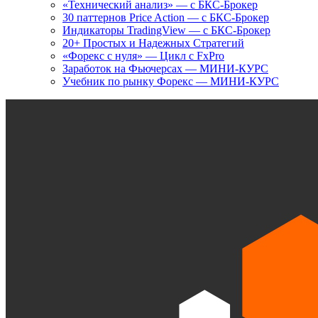
«Технический анализ» — с БКС-Брокер
30 паттернов Price Action — с БКС-Брокер
Индикаторы TradingView — с БКС-Брокер
20+ Простых и Надежных Стратегий
«Форекс с нуля» — Цикл с FxPro
Заработок на Фьючерсах — МИНИ-КУРС
Учебник по рынку Форекс — МИНИ-КУРС