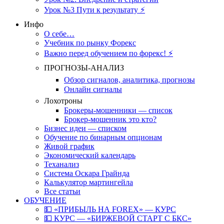
Урок №3 Пути к результату ⚡️
Инфо
О себе…
Учебник по рынку Форекс
Важно перед обучением по форекс! ⚡
ПРОГНОЗЫ-АНАЛИЗ
Обзор сигналов, аналитика, прогнозы
Онлайн сигналы
Лохотроны
Брокеры-мошенники — список
Брокер-мошенник это кто?
Бизнес идеи — списком
Обучение по бинарным опционам
Живой график
Экономический календарь
Теханализ
Система Оскара Грайнда
Калькулятор мартингейла
Все статьи
ОБУЧЕНИЕ
💵 «ПРИБЫЛЬ НА FOREX» — КУРС
💵 КУРС — «БИРЖЕВОЙ СТАРТ С БКС»