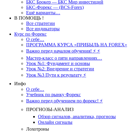
БКС Брокер — БКС Мир инвестиций
БКС-Форекс — (BCS-Forex)
Ещё варианты…
В ПОМОЩЬ !
Все стратегии
Все индикаторы
Курс по Форекс
О себе…
ПРОГРАММА КУРСА «ПРИБЫЛЬ НА FOREX»
Важно перед началом обучения! ⚡ ⚡
Мастер-класс о пяти направлениях…
Урок №1: Фундамент и основы
Урок №2: Внедрение и стратегии
Урок №3 Пути к результату ⚡️
Инфо
О себе…
Учебник по рынку Форекс
Важно перед обучением по форекс! ⚡
ПРОГНОЗЫ-АНАЛИЗ
Обзор сигналов, аналитика, прогнозы
Онлайн сигналы
Лохотроны