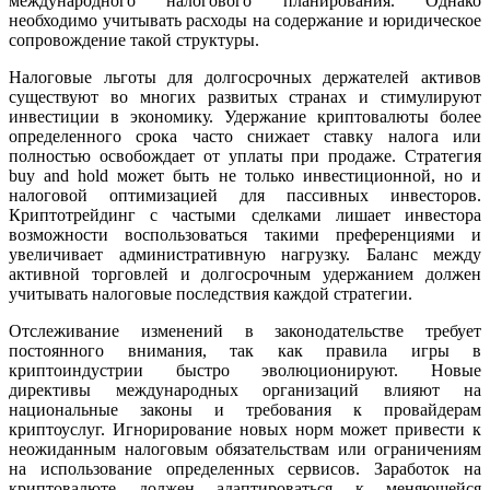
международного налогового планирования. Однако
необходимо учитывать расходы на содержание и юридическое
сопровождение такой структуры.
Налоговые льготы для долгосрочных держателей активов
существуют во многих развитых странах и стимулируют
инвестиции в экономику. Удержание криптовалюты более
определенного срока часто снижает ставку налога или
полностью освобождает от уплаты при продаже. Стратегия
buy and hold может быть не только инвестиционной, но и
налоговой оптимизацией для пассивных инвесторов.
Криптотрейдинг с частыми сделками лишает инвестора
возможности воспользоваться такими преференциями и
увеличивает административную нагрузку. Баланс между
активной торговлей и долгосрочным удержанием должен
учитывать налоговые последствия каждой стратегии.
Отслеживание изменений в законодательстве требует
постоянного внимания, так как правила игры в
криптоиндустрии быстро эволюционируют. Новые
директивы международных организаций влияют на
национальные законы и требования к провайдерам
криптоуслуг. Игнорирование новых норм может привести к
неожиданным налоговым обязательствам или ограничениям
на использование определенных сервисов. Заработок на
криптовалюте должен адаптироваться к меняющейся