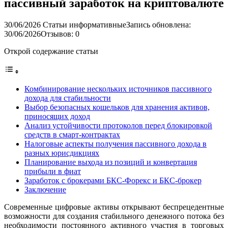
пассивный заработок на криптовалюте
30/06/2026
Статьи информативные
Запись обновлена:
30/06/2026
Отзывов: 0
Открой содержание статьи
Комбинирование нескольких источников пассивного
дохода для стабильности
Выбор безопасных кошельков для хранения активов,
приносящих доход
Анализ устойчивости протоколов перед блокировкой
средств в смарт-контрактах
Налоговые аспекты получения пассивного дохода в
разных юрисдикциях
Планирование выхода из позиций и конвертация
прибыли в фиат
Заработок с брокерами БКС-Форекс и БКС-брокер
Заключение
Современные цифровые активы открывают беспрецедентные
возможности для создания стабильного денежного потока без
необходимости постоянного активного участия в торговых