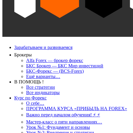
Зарабатываем и развиваемся
Брокеры
Alfa Forex — брокер форекс
БКС Брокер — БКС Мир инвестиций
БКС-Форекс — (BCS-Forex)
Ещё варианты…
В ПОМОЩЬ !
Все стратегии
Все индикаторы
Курс по Форекс
О себе…
ПРОГРАММА КУРСА «ПРИБЫЛЬ НА FOREX»
Важно перед началом обучения! ⚡ ⚡
Мастер-класс о пяти направлениях…
Урок №1: Фундамент и основы
Урок №2: Внедрение и стратегии