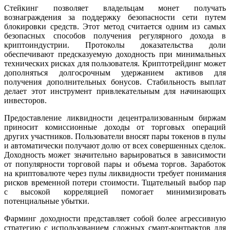
Стейкинг позволяет владельцам монет получать
вознаграждения за поддержку безопасности сети путем
блокировки средств. Этот метод считается одним из самых
безопасных способов получения регулярного дохода в
криптоиндустрии. Протоколы доказательства доли
обеспечивают предсказуемую доходность при минимальных
технических рисках для пользователя. Криптотрейдинг может
дополняться долгосрочным удержанием активов для
получения дополнительных бонусов. Стабильность выплат
делает этот инструмент привлекательным для начинающих
инвесторов.
Предоставление ликвидности децентрализованным биржам
приносит комиссионные доходы от торговых операций
других участников. Пользователи вносят пары токенов в пулы
и автоматически получают долю от всех совершенных сделок.
Доходность может значительно варьироваться в зависимости
от популярности торговой пары и объема торгов. Заработок
на криптовалюте через пулы ликвидности требует понимания
рисков временной потери стоимости. Тщательный выбор пар
с высокой корреляцией помогает минимизировать
потенциальные убытки.
Фарминг доходности представляет собой более агрессивную
стратегию с использованием сложных смарт-контрактов для