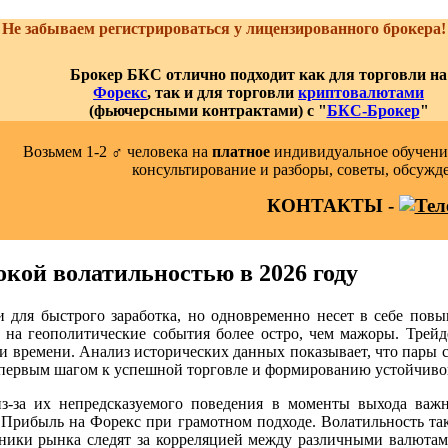
Не забываем регистрироваться у лицензированного брокера!
Брокер БКС отлично подходит как для торговли на
Форекс
, так и для торговли
криптовалютами
(фьючерсными контрактами) с "
БКС-Брокер
"
Возьмем 1-2 ‍♂️ человека на
платное
индивидуальное обучение
консультирование и разборы, советы, обсужд
КОНТАКТЫ -
кой волатильностью в 2026 году
и для быстрого заработка, но одновременно несет в себе по
т на геополитические события более остро, чем мажоры. Трейд
утки времени. Анализ исторических данных показывает, что пар
 первым шагом к успешной торговле и формированию устойчиво
з-за их непредсказуемого поведения в моменты выхода важ
Прибыль на Форекс при грамотном подходе. Волатильность так
ники рынка следят за корреляцией между различными валютами