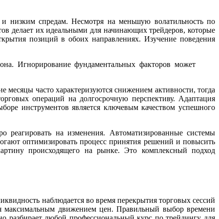
 и низким спредам. Несмотря на меньшую волатильность по
нтов делает их идеальными для начинающих трейдеров, которые
ткрытия позиций в обоих направлениях. Изучение поведения
фона. Игнорирование фундаментальных факторов может
е месяцы часто характеризуются снижением активности, тогда
орговых операций на долгосрочную перспективу. Адаптация
ыборе инструментов является ключевым качеством успешного
ро реагировать на изменения. Автоматизированные системы
могают оптимизировать процесс принятия решений и повысить
картину происходящего на рынке. Это комплексный подход
 ликвидность наблюдается во время перекрытия торговых сессий
ся максимальным движением цен. Правильный выбор времени
но разбирает любой профессиональный курс по трейдингу для