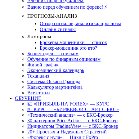
Учебник по рынку Форекс
Важно перед обучением по форекс! ⚡
ПРОГНОЗЫ-АНАЛИЗ
Обзор сигналов, аналитика, прогнозы
Онлайн сигналы
Лохотроны
Брокеры-мошенники — список
Брокер-мошенник это кто?
Бизнес идеи — списком
Обучение по бинарным опционам
Живой график
Экономический календарь
Теханализ
Система Оскара Грайнда
Калькулятор мартингейла
Все статьи
ОБУЧЕНИЕ
💵 «ПРИБЫЛЬ НА FOREX» — КУРС
💵 КУРС — «БИРЖЕВОЙ СТАРТ С БКС»
«Технический анализ» — с БКС-Брокер
30 паттернов Price Action — с БКС-Брокер
Индикаторы TradingView — с БКС-Брокер
20+ Простых и Надежных Стратегий
«Форекс с нуля» — Цикл с FxPro