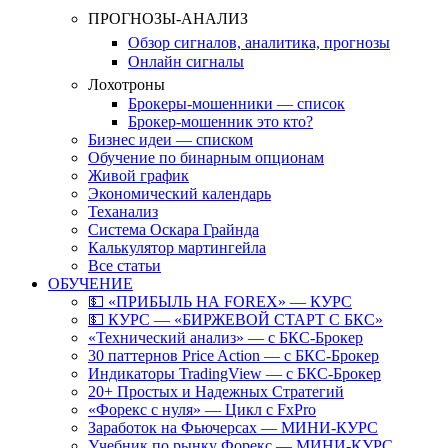
ПРОГНОЗЫ-АНАЛИЗ
Обзор сигналов, аналитика, прогнозы
Онлайн сигналы
Лохотроны
Брокеры-мошенники — список
Брокер-мошенник это кто?
Бизнес идеи — списком
Обучение по бинарным опционам
Живой график
Экономический календарь
Теханализ
Система Оскара Грайнда
Калькулятор мартингейла
Все статьи
ОБУЧЕНИЕ
💵 «ПРИБЫЛЬ НА FOREX» — КУРС
💵 КУРС — «БИРЖЕВОЙ СТАРТ С БКС»
«Технический анализ» — с БКС-Брокер
30 паттернов Price Action — с БКС-Брокер
Индикаторы TradingView — с БКС-Брокер
20+ Простых и Надежных Стратегий
«Форекс с нуля» — Цикл с FxPro
Заработок на Фьючерсах — МИНИ-КУРС
Учебник по рынку Форекс — МИНИ-КУРС