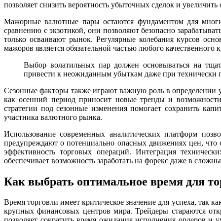
позволяет снизить вероятность убыточных сделок и увеличить 
Мажорные валютные пары остаются фундаментом для многих
сравнению с экзотикой, они позволяют безопасно зарабатыват
только осваивают рынок. Регулярные колебания курсов осн
мажоров является обязательной частью любого качественного к
Выбор волатильных пар должен основываться на тщат
привести к неожиданным убыткам даже при технически п
Сезонные факторы также играют важную роль в определении у
как осенний период приносит новые тренды и возможности
стратегии под сезонные изменения помогает сохранить кап
участника валютного рынка.
Использование современных аналитических платформ позво
предупреждают о потенциально опасных движениях цен, что 
эффективность торговых операций. Интеграция техническ
обеспечивает возможность заработать на форекс даже в сложн
Как выбрать оптимальное время для то
Время торговли имеет критическое значение для успеха, так к
крупных финансовых центров мира. Трейдеры стараются отк
позволяет сократить время ожидания исполнения ордеров и 