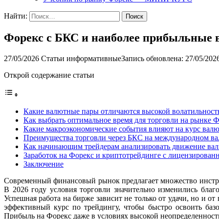
Найти:
Форекс с БКС и наиболее прибыльные в
27/05/2026
Статьи информативные
Запись обновлена: 27/05/202
Открой содержание статьи
Какие валютные пары отличаются высокой волатильность
Как выбрать оптимальное время для торговли на рынке 
Какие макроэкономические события влияют на курс вал
Преимущества торговли через БКС на международном в
Как начинающим трейдерам анализировать движение ва
Заработок на Форекс и криптотрейдинге с лицензирова
Заключение
Современный финансовый рынок предлагает множество инстру
В 2026 году условия торговли значительно изменились благ
Успешная работа на бирже зависит не только от удачи, но и о
эффективный курс по трейдингу, чтобы быстро освоить баз
Прибыль на Форекс даже в условиях высокой неопределенност