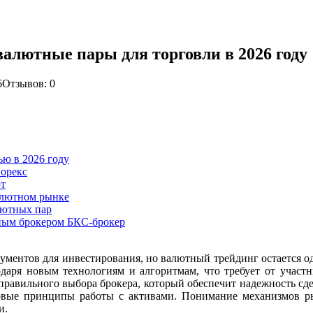
алютные пары для торговли в 2026 году
6
Отзывов: 0
ю в 2026 году
Форекс
ют
алютном рынке
лютных пар
нным брокером БКС-брокер
ментов для инвестирования, но валютный трейдинг остается од
одаря новым технологиям и алгоритмам, что требует от учас
т правильного выбора брокера, который обеспечит надежность с
овые принципы работы с активами. Понимание механизмов ры
и.