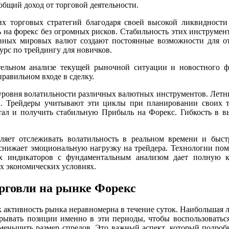
общий доход от торговой деятельности.
 торговых стратегий благодаря своей высокой ликвидности
ь на форекс без огромных рисков. Стабильность этих инструме
овных мировых валют создают постоянные возможности для о
урс по трейдингу для новичков.
ельном анализе текущей рыночной ситуации и новостного 
равильном входе в сделку.
ровня волатильности различных валютных инструментов. Летни
. Трейдеры учитывают эти циклы при планировании своих т
итал и получить стабильную Прибыль на Форекс. Гибкость в в
ляет отслеживать волатильность в реальном времени и быст
снижает эмоциональную нагрузку на трейдера. Технологии по
их индикаторов с фундаментальным анализом дает полную 
ых экономических условиях.
рговли на рынке Форекс
ак активность рынка неравномерна в течение суток. Наибольшая
рывать позиции именно в эти периоды, чтобы воспользовать
уменьшить размер спредов. Это важный аспект, который подроб