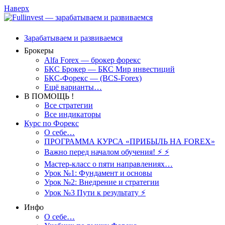
Наверх
Зарабатываем и развиваемся
Брокеры
Alfa Forex — брокер форекс
БКС Брокер — БКС Мир инвестиций
БКС-Форекс — (BCS-Forex)
Ещё варианты…
В ПОМОЩЬ !
Все стратегии
Все индикаторы
Курс по Форекс
О себе…
ПРОГРАММА КУРСА «ПРИБЫЛЬ НА FOREX»
Важно перед началом обучения! ⚡ ⚡
Мастер-класс о пяти направлениях…
Урок №1: Фундамент и основы
Урок №2: Внедрение и стратегии
Урок №3 Пути к результату ⚡️
Инфо
О себе…