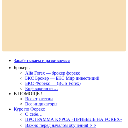
Зарабатываем и развиваемся
Брокеры
Alfa Forex — брокер форекс
БКС Брокер — БКС Мир инвестиций
БКС-Форекс — (BCS-Forex)
Ещё варианты…
В ПОМОЩЬ !
Все стратегии
Все индикаторы
Курс по Форекс
О себе…
ПРОГРАММА КУРСА «ПРИБЫЛЬ НА FOREX»
Важно перед началом обучения! ⚡ ⚡