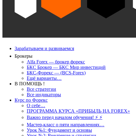
Зарабатываем и развиваемся
Брокеры
Alfa Forex — брокер форекс
БКС Брокер — БКС Мир инвестиций
БКС-Форекс — (BCS-Forex)
Ещё варианты…
В ПОМОЩЬ !
Все стратегии
Все индикаторы
Курс по Форекс
О себе…
ПРОГРАММА КУРСА «ПРИБЫЛЬ НА FOREX»
Важно перед началом обучения! ⚡ ⚡
Мастер-класс о пяти направлениях…
Урок №1: Фундамент и основы
Урок №2: Внедрение и стратегии