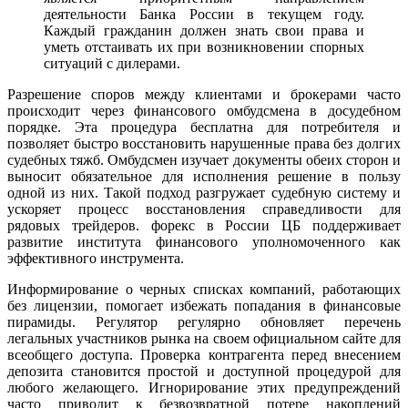
деятельности Банка России в текущем году.
Каждый гражданин должен знать свои права и
уметь отстаивать их при возникновении спорных
ситуаций с дилерами.
Разрешение споров между клиентами и брокерами часто
происходит через финансового омбудсмена в досудебном
порядке. Эта процедура бесплатна для потребителя и
позволяет быстро восстановить нарушенные права без долгих
судебных тяжб. Омбудсмен изучает документы обеих сторон и
выносит обязательное для исполнения решение в пользу
одной из них. Такой подход разгружает судебную систему и
ускоряет процесс восстановления справедливости для
рядовых трейдеров. форекс в России ЦБ поддерживает
развитие института финансового уполномоченного как
эффективного инструмента.
Информирование о черных списках компаний, работающих
без лицензии, помогает избежать попадания в финансовые
пирамиды. Регулятор регулярно обновляет перечень
легальных участников рынка на своем официальном сайте для
всеобщего доступа. Проверка контрагента перед внесением
депозита становится простой и доступной процедурой для
любого желающего. Игнорирование этих предупреждений
часто приводит к безвозвратной потере накоплений