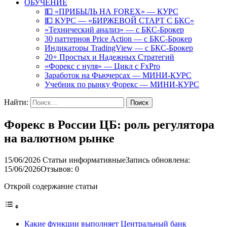
ОБУЧЕНИЕ
💵 «ПРИБЫЛЬ НА FOREX» — КУРС
💵 КУРС — «БИРЖЕВОЙ СТАРТ С БКС»
«Технический анализ» — с БКС-Брокер
30 паттернов Price Action — с БКС-Брокер
Индикаторы TradingView — с БКС-Брокер
20+ Простых и Надежных Стратегий
«Форекс с нуля» — Цикл с FxPro
Заработок на Фьючерсах — МИНИ-КУРС
Учебник по рынку Форекс — МИНИ-КУРС
Найти:
Форекс в России ЦБ: роль регулятора
на валютном рынке
15/06/2026
Статьи информативные
Запись обновлена:
15/06/2026
Отзывов: 0
Открой содержание статьи
Какие функции выполняет Центральный банк