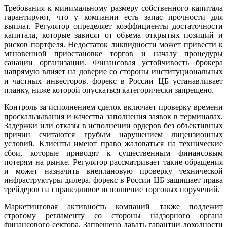
Требования к минимальному размеру собственного капитала
гарантируют, что у компании есть запас прочности для
выплат. Регулятор определяет коэффициенты достаточности
капитала, которые зависят от объема открытых позиций и
рисков портфеля. Недостаток ликвидности может привести к
мгновенной приостановке торгов и началу процедуры
санации организации. Финансовая устойчивость брокера
напрямую влияет на доверие со стороны институциональных
и частных инвесторов. форекс в России ЦБ устанавливает
планку, ниже которой опускаться категорически запрещено.
Контроль за исполнением сделок включает проверку времени
проскальзывания и качества заполнения заявок в терминалах.
Задержки или отказы в исполнении ордеров без объективных
причин считаются грубым нарушением лицензионных
условий. Клиенты имеют право жаловаться на технические
сбои, которые приводят к существенным финансовым
потерям на рынке. Регулятор рассматривает такие обращения
и может назначить внеплановую проверку технической
инфраструктуры дилера. форекс в России ЦБ защищает права
трейдеров на справедливое исполнение торговых поручений.
Маркетинговая активность компаний также подлежит
строгому регламенту со стороны надзорного органа
финансового сектора. Запрещено давать гарантии доходности