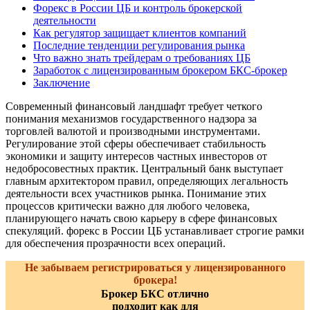
Форекс в России ЦБ и контроль брокерской
деятельности
Как регулятор защищает клиентов компаний
Последние тенденции регулирования рынка
Что важно знать трейдерам о требованиях ЦБ
Заработок с лицензированным брокером БКС-брокер
Заключение
Современный финансовый ландшафт требует четкого
понимания механизмов государственного надзора за
торговлей валютой и производными инструментами.
Регулирование этой сферы обеспечивает стабильность
экономики и защиту интересов частных инвесторов от
недобросовестных практик. Центральный банк выступает
главным архитектором правил, определяющих легальность
деятельности всех участников рынка. Понимание этих
процессов критически важно для любого человека,
планирующего начать свою карьеру в сфере финансовых
спекуляций. форекс в России ЦБ устанавливает строгие рамки
для обеспечения прозрачности всех операций.
Не забываем регистрироваться у лицензированного
брокера!
Брокер БКС отлично
подходит как для