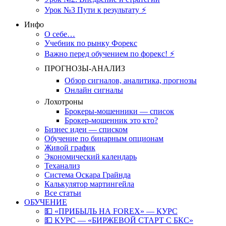
Урок №3 Пути к результату ⚡️
Инфо
О себе…
Учебник по рынку Форекс
Важно перед обучением по форекс! ⚡
ПРОГНОЗЫ-АНАЛИЗ
Обзор сигналов, аналитика, прогнозы
Онлайн сигналы
Лохотроны
Брокеры-мошенники — список
Брокер-мошенник это кто?
Бизнес идеи — списком
Обучение по бинарным опционам
Живой график
Экономический календарь
Теханализ
Система Оскара Грайнда
Калькулятор мартингейла
Все статьи
ОБУЧЕНИЕ
💵 «ПРИБЫЛЬ НА FOREX» — КУРС
💵 КУРС — «БИРЖЕВОЙ СТАРТ С БКС»