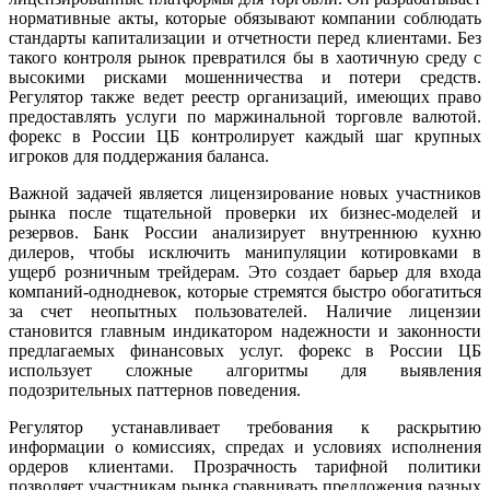
нормативные акты, которые обязывают компании соблюдать
стандарты капитализации и отчетности перед клиентами. Без
такого контроля рынок превратился бы в хаотичную среду с
высокими рисками мошенничества и потери средств.
Регулятор также ведет реестр организаций, имеющих право
предоставлять услуги по маржинальной торговле валютой.
форекс в России ЦБ контролирует каждый шаг крупных
игроков для поддержания баланса.
Важной задачей является лицензирование новых участников
рынка после тщательной проверки их бизнес-моделей и
резервов. Банк России анализирует внутреннюю кухню
дилеров, чтобы исключить манипуляции котировками в
ущерб розничным трейдерам. Это создает барьер для входа
компаний-однодневок, которые стремятся быстро обогатиться
за счет неопытных пользователей. Наличие лицензии
становится главным индикатором надежности и законности
предлагаемых финансовых услуг. форекс в России ЦБ
использует сложные алгоритмы для выявления
подозрительных паттернов поведения.
Регулятор устанавливает требования к раскрытию
информации о комиссиях, спредах и условиях исполнения
ордеров клиентами. Прозрачность тарифной политики
позволяет участникам рынка сравнивать предложения разных