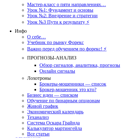
Мастер-класс о пяти направлениях…
Урок №1: Фундамент и основы
Урок №2: Внедрение и стратегии
Урок №3 Пути к результату ⚡️
Инфо
О себе…
Учебник по рынку Форекс
Важно перед обучением по форекс! ⚡
ПРОГНОЗЫ-АНАЛИЗ
Обзор сигналов, аналитика, прогнозы
Онлайн сигналы
Лохотроны
Брокеры-мошенники — список
Брокер-мошенник это кто?
Бизнес идеи — списком
Обучение по бинарным опционам
Живой график
Экономический календарь
Теханализ
Система Оскара Грайнда
Калькулятор мартингейла
Все статьи