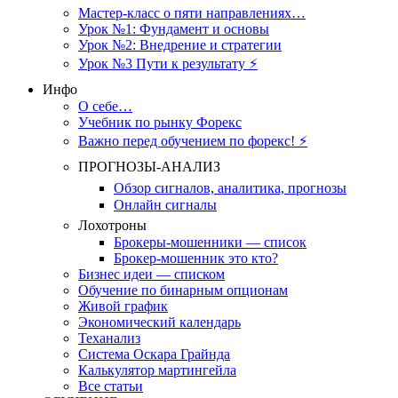
Мастер-класс о пяти направлениях…
Урок №1: Фундамент и основы
Урок №2: Внедрение и стратегии
Урок №3 Пути к результату ⚡️
Инфо
О себе…
Учебник по рынку Форекс
Важно перед обучением по форекс! ⚡
ПРОГНОЗЫ-АНАЛИЗ
Обзор сигналов, аналитика, прогнозы
Онлайн сигналы
Лохотроны
Брокеры-мошенники — список
Брокер-мошенник это кто?
Бизнес идеи — списком
Обучение по бинарным опционам
Живой график
Экономический календарь
Теханализ
Система Оскара Грайнда
Калькулятор мартингейла
Все статьи