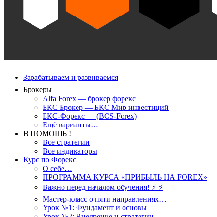
Зарабатываем и развиваемся
Брокеры
Alfa Forex — брокер форекс
БКС Брокер — БКС Мир инвестиций
БКС-Форекс — (BCS-Forex)
Ещё варианты…
В ПОМОЩЬ !
Все стратегии
Все индикаторы
Курс по Форекс
О себе…
ПРОГРАММА КУРСА «ПРИБЫЛЬ НА FOREX»
Важно перед началом обучения! ⚡ ⚡
Мастер-класс о пяти направлениях…
Урок №1: Фундамент и основы
Урок №2: Внедрение и стратегии