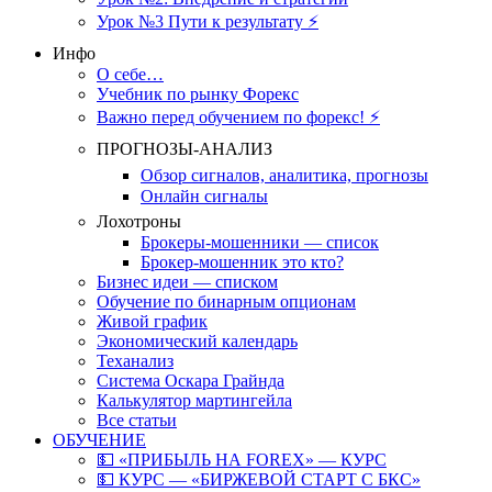
Урок №3 Пути к результату ⚡️
Инфо
О себе…
Учебник по рынку Форекс
Важно перед обучением по форекс! ⚡
ПРОГНОЗЫ-АНАЛИЗ
Обзор сигналов, аналитика, прогнозы
Онлайн сигналы
Лохотроны
Брокеры-мошенники — список
Брокер-мошенник это кто?
Бизнес идеи — списком
Обучение по бинарным опционам
Живой график
Экономический календарь
Теханализ
Система Оскара Грайнда
Калькулятор мартингейла
Все статьи
ОБУЧЕНИЕ
💵 «ПРИБЫЛЬ НА FOREX» — КУРС
💵 КУРС — «БИРЖЕВОЙ СТАРТ С БКС»