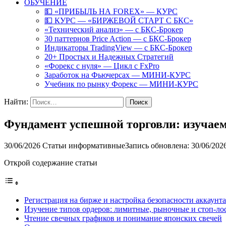
ОБУЧЕНИЕ
💵 «ПРИБЫЛЬ НА FOREX» — КУРС
💵 КУРС — «БИРЖЕВОЙ СТАРТ С БКС»
«Технический анализ» — с БКС-Брокер
30 паттернов Price Action — с БКС-Брокер
Индикаторы TradingView — с БКС-Брокер
20+ Простых и Надежных Стратегий
«Форекс с нуля» — Цикл с FxPro
Заработок на Фьючерсах — МИНИ-КУРС
Учебник по рынку Форекс — МИНИ-КУРС
Найти:
Фундамент успешной торговли: изучаем
30/06/2026
Статьи информативные
Запись обновлена: 30/06/202
Открой содержание статьи
Регистрация на бирже и настройка безопасности аккаунта
Изучение типов ордеров: лимитные, рыночные и стоп-лос
Чтение свечных графиков и понимание японских свечей