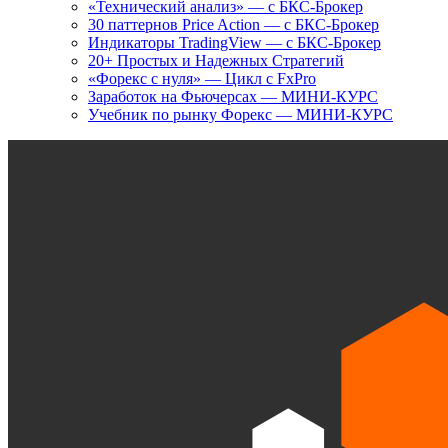
«Технический анализ» — с БКС-Брокер
30 паттернов Price Action — с БКС-Брокер
Индикаторы TradingView — с БКС-Брокер
20+ Простых и Надежных Стратегий
«Форекс с нуля» — Цикл с FxPro
Заработок на Фьючерсах — МИНИ-КУРС
Учебник по рынку Форекс — МИНИ-КУРС