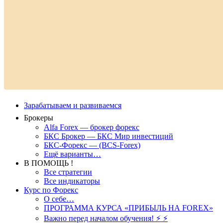
Зарабатываем и развиваемся
Брокеры
Alfa Forex — брокер форекс
БКС Брокер — БКС Мир инвестиций
БКС-Форекс — (BCS-Forex)
Ещё варианты…
В ПОМОЩЬ !
Все стратегии
Все индикаторы
Курс по Форекс
О себе…
ПРОГРАММА КУРСА «ПРИБЫЛЬ НА FOREX»
Важно перед началом обучения! ⚡ ⚡