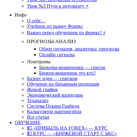
Урок №3 Пути к результату ⚡️
Инфо
О себе…
Учебник по рынку Форекс
Важно перед обучением по форекс! ⚡
ПРОГНОЗЫ-АНАЛИЗ
Обзор сигналов, аналитика, прогнозы
Онлайн сигналы
Лохотроны
Брокеры-мошенники — список
Брокер-мошенник это кто?
Бизнес идеи — списком
Обучение по бинарным опционам
Живой график
Экономический календарь
Теханализ
Система Оскара Грайнда
Калькулятор мартингейла
Все статьи
ОБУЧЕНИЕ
💵 «ПРИБЫЛЬ НА FOREX» — КУРС
💵 КУРС — «БИРЖЕВОЙ СТАРТ С БКС»