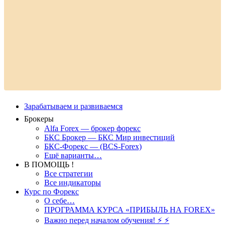
Зарабатываем и развиваемся
Брокеры
Alfa Forex — брокер форекс
БКС Брокер — БКС Мир инвестиций
БКС-Форекс — (BCS-Forex)
Ещё варианты…
В ПОМОЩЬ !
Все стратегии
Все индикаторы
Курс по Форекс
О себе…
ПРОГРАММА КУРСА «ПРИБЫЛЬ НА FOREX»
Важно перед началом обучения! ⚡ ⚡