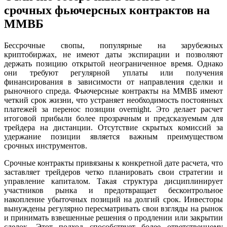
срочных фьючерсных контрактов на
ММВБ
Бессрочные свопы, популярные на зарубежных
криптобиржах, не имеют даты экспирации и позволяют
держать позицию открытой неограниченное время. Однако
они требуют регулярной уплаты или получения
финансирования в зависимости от направления сделки и
рыночного спреда. Фьючерсные контракты на ММВБ имеют
четкий срок жизни, что устраняет необходимость постоянных
платежей за перенос позиции overnight. Это делает расчет
итоговой прибыли более прозрачным и предсказуемым для
трейдера на дистанции. Отсутствие скрытых комиссий за
удержание позиции является важным преимуществом
срочных инструментов.
Срочные контракты привязаны к конкретной дате расчета, что
заставляет трейдеров четко планировать свои стратегии и
управление капиталом. Такая структура дисциплинирует
участников рынка и предотвращает бесконтрольное
накопление убыточных позиций на долгий срок. Инвесторы
вынуждены регулярно пересматривать свои взгляды на рынок
и принимать взвешенные решения о продлении или закрытии
сделок. Этот подход способствует более ответственному