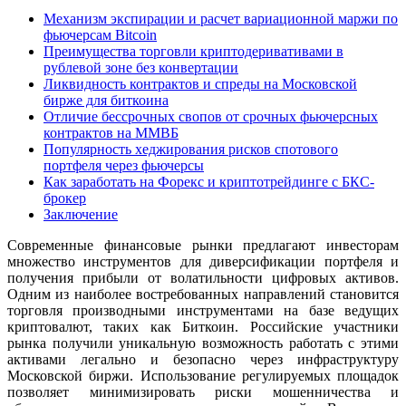
Механизм экспирации и расчет вариационной маржи по
фьючерсам Bitcoin
Преимущества торговли криптодеривативами в
рублевой зоне без конвертации
Ликвидность контрактов и спреды на Московской
бирже для биткоина
Отличие бессрочных свопов от срочных фьючерсных
контрактов на ММВБ
Популярность хеджирования рисков спотового
портфеля через фьючерсы
Как заработать на Форекс и криптотрейдинге с БКС-
брокер
Заключение
Современные финансовые рынки предлагают инвесторам
множество инструментов для диверсификации портфеля и
получения прибыли от волатильности цифровых активов.
Одним из наиболее востребованных направлений становится
торговля производными инструментами на базе ведущих
криптовалют, таких как Биткоин. Российские участники
рынка получили уникальную возможность работать с этими
активами легально и безопасно через инфраструктуру
Московской биржи. Использование регулируемых площадок
позволяет минимизировать риски мошенничества и