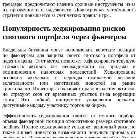
трейдеры предпочитают именно срочные инструменты из-за
их прозрачности и надежности. Долгосрочная устойчивость
стратегии повышается за счет четких правил игры.
Популярность хеджирования рисков
спотового портфеля через фьючерсы
Владельцы биткоина могут использовать короткие позиции
по фьючерсам для защиты своего спотового портфеля от
падения цены. Этот метод позволяет зафиксировать текущую
стоимость активов без необходимости их продажи и
возникновения налоговых последствий. Хеджирование
особенно актуально в периоды ожидаемой высокой
волатильности или негативных новостей на рынке
криптовалют. Инвесторы сохраняют право владения активом,
но страхуют себя от временных убытков из-за коррекции
курса. Это гибкий инструмент управления рисками,
доступный каждому участнику торгов на бирже.
Эффективность хеджирования зависит от точного подбора
объема фьючерсной позиции относительно размера спотового
holdings. Полное хеджирование устраняет рыночный риск, но
также лишает инвестора возможности получить прибыль от
роста цены. Частичное хеджирование позволяет найти баланс