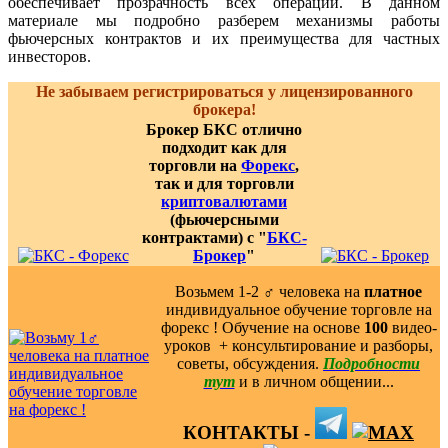
обеспечивает прозрачность всех операций. В данном
материале мы подробно разберем механизмы работы
фьючерсных контрактов и их преимущества для частных
инвесторов.
Не забываем регистрироваться у лицензированного
брокера!
Брокер БКС отлично
подходит как для
торговли на
Форекс
,
так и для торговли
криптовалютами
(фьючерсными
контрактами) с "
БКС-
Брокер
"
Возьмем 1-2 ‍♂️ человека на
платное
индивидуальное обучение торговле на
форекс ! Обучение на основе
100
видео-
уроков ️ + консультирование и разборы,
советы, обсуждения.
Подробности
тут
и в личном общении...
КОНТАКТЫ -