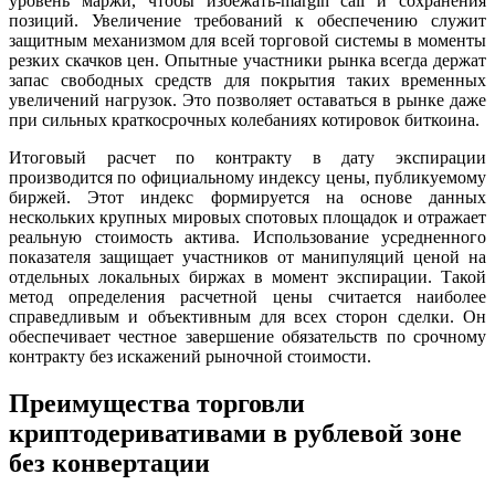
уровень маржи, чтобы избежать-margin call и сохранения
позиций. Увеличение требований к обеспечению служит
защитным механизмом для всей торговой системы в моменты
резких скачков цен. Опытные участники рынка всегда держат
запас свободных средств для покрытия таких временных
увеличений нагрузок. Это позволяет оставаться в рынке даже
при сильных краткосрочных колебаниях котировок биткоина.
Итоговый расчет по контракту в дату экспирации
производится по официальному индексу цены, публикуемому
биржей. Этот индекс формируется на основе данных
нескольких крупных мировых спотовых площадок и отражает
реальную стоимость актива. Использование усредненного
показателя защищает участников от манипуляций ценой на
отдельных локальных биржах в момент экспирации. Такой
метод определения расчетной цены считается наиболее
справедливым и объективным для всех сторон сделки. Он
обеспечивает честное завершение обязательств по срочному
контракту без искажений рыночной стоимости.
Преимущества торговли
криптодеривативами в рублевой зоне
без конвертации