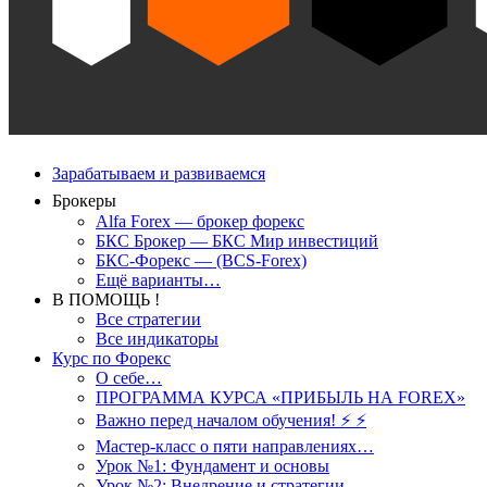
Зарабатываем и развиваемся
Брокеры
Alfa Forex — брокер форекс
БКС Брокер — БКС Мир инвестиций
БКС-Форекс — (BCS-Forex)
Ещё варианты…
В ПОМОЩЬ !
Все стратегии
Все индикаторы
Курс по Форекс
О себе…
ПРОГРАММА КУРСА «ПРИБЫЛЬ НА FOREX»
Важно перед началом обучения! ⚡ ⚡
Мастер-класс о пяти направлениях…
Урок №1: Фундамент и основы
Урок №2: Внедрение и стратегии