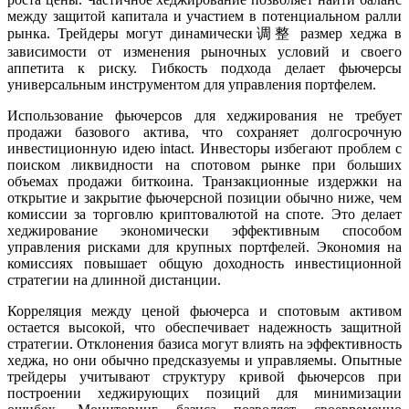
между защитой капитала и участием в потенциальном ралли
рынка. Трейдеры могут динамически调整 размер хеджа в
зависимости от изменения рыночных условий и своего
аппетита к риску. Гибкость подхода делает фьючерсы
универсальным инструментом для управления портфелем.
Использование фьючерсов для хеджирования не требует
продажи базового актива, что сохраняет долгосрочную
инвестиционную идею intact. Инвесторы избегают проблем с
поиском ликвидности на спотовом рынке при больших
объемах продажи биткоина. Транзакционные издержки на
открытие и закрытие фьючерсной позиции обычно ниже, чем
комиссии за торговлю криптовалютой на споте. Это делает
хеджирование экономически эффективным способом
управления рисками для крупных портфелей. Экономия на
комиссиях повышает общую доходность инвестиционной
стратегии на длинной дистанции.
Корреляция между ценой фьючерса и спотовым активом
остается высокой, что обеспечивает надежность защитной
стратегии. Отклонения базиса могут влиять на эффективность
хеджа, но они обычно предсказуемы и управляемы. Опытные
трейдеры учитывают структуру кривой фьючерсов при
построении хеджирующих позиций для минимизации