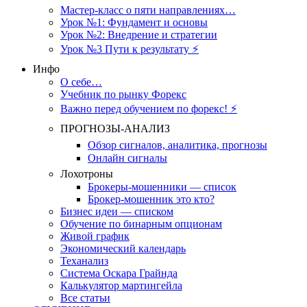
Мастер-класс о пяти направлениях…
Урок №1: Фундамент и основы
Урок №2: Внедрение и стратегии
Урок №3 Пути к результату ⚡️
Инфо
О себе…
Учебник по рынку Форекс
Важно перед обучением по форекс! ⚡
ПРОГНОЗЫ-АНАЛИЗ
Обзор сигналов, аналитика, прогнозы
Онлайн сигналы
Лохотроны
Брокеры-мошенники — список
Брокер-мошенник это кто?
Бизнес идеи — списком
Обучение по бинарным опционам
Живой график
Экономический календарь
Теханализ
Система Оскара Грайнда
Калькулятор мартингейла
Все статьи