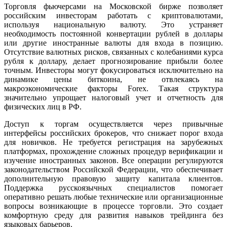
Торговля фьючерсами на Московской бирже позволяет
российским инвесторам работать с криптовалютами,
используя национальную валюту. Это устраняет
необходимость постоянной конвертации рублей в доллары
или другие иностранные валюты для входа в позицию.
Отсутствие валютных рисков, связанных с колебаниями курса
рубля к доллару, делает прогнозирование прибыли более
точным. Инвесторы могут фокусироваться исключительно на
динамике цены биткоина, не отвлекаясь на
макроэкономические факторы Forex. Такая структура
значительно упрощает налоговый учет и отчетность для
физических лиц в РФ.
Доступ к торгам осуществляется через привычные
интерфейсы российских брокеров, что снижает порог входа
для новичков. Не требуется регистрация на зарубежных
платформах, прохождение сложных процедур верификации и
изучение иностранных законов. Все операции регулируются
законодательством Российской Федерации, что обеспечивает
дополнительную правовую защиту капитала клиентов.
Поддержка русскоязычных специалистов помогает
оперативно решать любые технические или организационные
вопросы возникающие в процессе торговли. Это создает
комфортную среду для развития навыков трейдинга без
языковых барьеров.