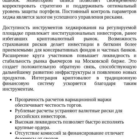
ошибок. Мониторинг базиса позволяет своевременно
корректировать стратегию и поддерживать оптимальный
уровень защиты портфеля. Постоянный контроль параметров
хеджа является залогом успешного управления рисками.
Доступность инструментов хеджирования на регулируемой
площадке привлекает институциональных инвесторов, ранее
избегавших криптовалютный рынок. Возможность
страхования рисков делает инвестиции в биткоин более
приемлемыми для консервативных фондов и частных банков.
Расширение круга участников повышает ликвидность и
стабильность рынка фьючерсов на Московской бирже. Это
создает положительную обратную связь, способствующую
дальнейшему развитию инфраструктуры и появлению новых
продуктов. Интеграция криптовалют в традиционную
финансовую систему ускоряется благодаря таким
инструментам.
Прозрачность расчетов вариационной маржи
обеспечивает честность торгов.
Рублевые расчеты устраняют валютные риски для
российских инвесторов.
Высокая ликвидность позволяет быстро исполнять
крупные ордера.
Отсутствие комиссий за финансирование отличает
фьючерсы от свопов.