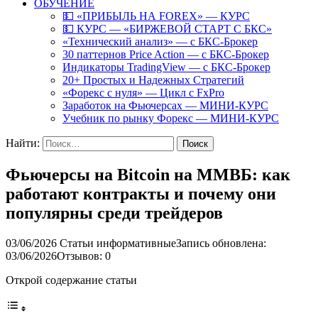
ОБУЧЕНИЕ
💵 «ПРИБЫЛЬ НА FOREX» — КУРС
💵 КУРС — «БИРЖЕВОЙ СТАРТ С БКС»
«Технический анализ» — с БКС-Брокер
30 паттернов Price Action — с БКС-Брокер
Индикаторы TradingView — с БКС-Брокер
20+ Простых и Надежных Стратегий
«Форекс с нуля» — Цикл с FxPro
Заработок на Фьючерсах — МИНИ-КУРС
Учебник по рынку Форекс — МИНИ-КУРС
Найти:
Фьючерсы на Bitcoin на ММВБ: как
работают контракты и почему они
популярны среди трейдеров
03/06/2026
Статьи информативные
Запись обновлена:
03/06/2026
Отзывов: 0
Открой содержание статьи