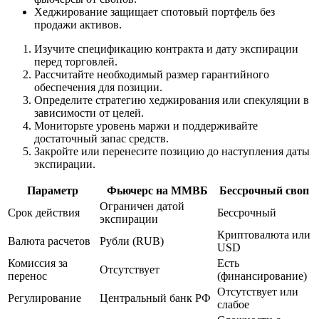
Хеджирование защищает спотовый портфель без
продажи активов.
Изучите спецификацию контракта и дату экспирации
перед торговлей.
Рассчитайте необходимый размер гарантийного
обеспечения для позиции.
Определите стратегию хеджирования или спекуляции в
зависимости от целей.
Мониторьте уровень маржи и поддерживайте
достаточный запас средств.
Закройте или перенесите позицию до наступления даты
экспирации.
Параметр
Фьючерс на ММВБ
Бессрочный своп
Ограничен датой
Срок действия
Бессрочный
экспирации
Криптовалюта или
Валюта расчетов
Рубли (RUB)
USD
Комиссия за
Есть
Отсутствует
перенос
(финансирование)
Отсутствует или
Регулирование
Центральный банк РФ
слабое