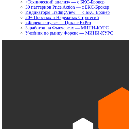
«Технический анализ» — с БКС-Брокер
30 паттернов Price Action — с БКС-Брокер
Индикаторы TradingView — с БКС-Брокер
20+ Простых и Надежных Стратегий
«Форекс с нуля» — Цикл с FxPro
Заработок на Фьючерсах — МИНИ-КУРС
Учебник по рынку Форекс — МИНИ-КУРС