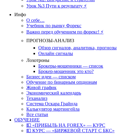
Урок №3 Пути к результату ⚡️
Инфо
О себе…
Учебник по рынку Форекс
Важно перед обучением по форекс! ⚡
ПРОГНОЗЫ-АНАЛИЗ
Обзор сигналов, аналитика, прогнозы
Онлайн сигналы
Лохотроны
Брокеры-мошенники — список
Брокер-мошенник это кто?
Бизнес идеи — списком
Обучение по бинарным опционам
Живой график
Экономический календарь
Теханализ
Система Оскара Грайнда
Калькулятор мартингейла
Все статьи
ОБУЧЕНИЕ
💵 «ПРИБЫЛЬ НА FOREX» — КУРС
💵 КУРС — «БИРЖЕВОЙ СТАРТ С БКС»