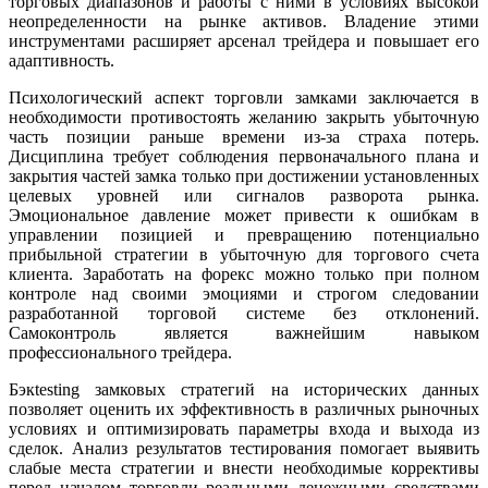
торговых диапазонов и работы с ними в условиях высокой
неопределенности на рынке активов. Владение этими
инструментами расширяет арсенал трейдера и повышает его
адаптивность.
Психологический аспект торговли замками заключается в
необходимости противостоять желанию закрыть убыточную
часть позиции раньше времени из-за страха потерь.
Дисциплина требует соблюдения первоначального плана и
закрытия частей замка только при достижении установленных
целевых уровней или сигналов разворота рынка.
Эмоциональное давление может привести к ошибкам в
управлении позицией и превращению потенциально
прибыльной стратегии в убыточную для торгового счета
клиента. Заработать на форекс можно только при полном
контроле над своими эмоциями и строгом следовании
разработанной торговой системе без отклонений.
Самоконтроль является важнейшим навыком
профессионального трейдера.
Бэкtesting замковых стратегий на исторических данных
позволяет оценить их эффективность в различных рыночных
условиях и оптимизировать параметры входа и выхода из
сделок. Анализ результатов тестирования помогает выявить
слабые места стратегии и внести необходимые коррективы
перед началом торговли реальными денежными средствами