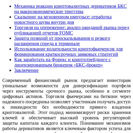
Механика реакции криптовалютных деривативов БКС
на макроэкономические триггеры
Скальпинг на мгновенном импульсе: отработка
новостного шума внутри дня
Торговля на опережение: анализ ожиданий рынка перед
публикацией отчетов FOMC
Защита позиций от проскальзывания и резкого
расширения спреда в терминале
Использование волатильности криптофьючерсов для
формирования краткосрочных замковых стратегий
Как заработать на Форекс и криптотрейдинге с
лицензированным брокером «БКС-брокер»
Заключение
Современный финансовый рынок предлагает инвесторам
уникальные возможности для диверсификации портфеля
через инструменты срочного рынка, особенно в сегменте
цифровых активов. Торговля фьючерсами на биткоин через
надежного посредника позволяет участникам получать доступ
к ликвидности без необходимости прямого владения
криптовалютой. Этот подход минимизирует риски хранения
ключей и обеспечивает высокий уровень регуляторной
защиты капитала каждого клиента. Понимание механизмов
работы деривативов является ключевым фактором успеха для