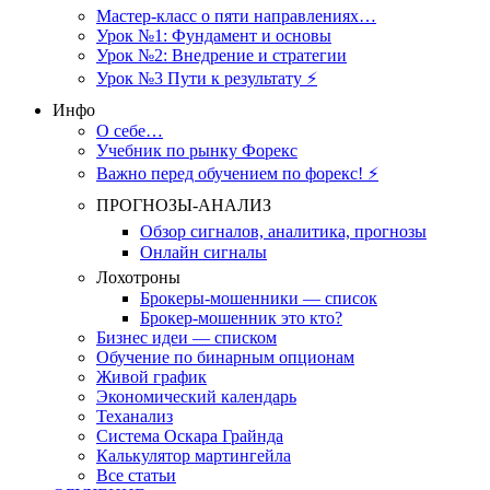
Мастер-класс о пяти направлениях…
Урок №1: Фундамент и основы
Урок №2: Внедрение и стратегии
Урок №3 Пути к результату ⚡️
Инфо
О себе…
Учебник по рынку Форекс
Важно перед обучением по форекс! ⚡
ПРОГНОЗЫ-АНАЛИЗ
Обзор сигналов, аналитика, прогнозы
Онлайн сигналы
Лохотроны
Брокеры-мошенники — список
Брокер-мошенник это кто?
Бизнес идеи — списком
Обучение по бинарным опционам
Живой график
Экономический календарь
Теханализ
Система Оскара Грайнда
Калькулятор мартингейла
Все статьи