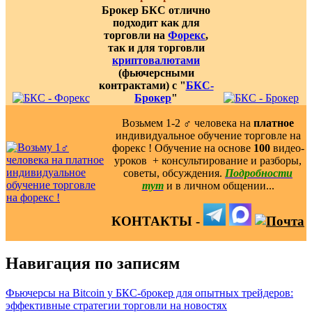
Брокер БКС отлично
подходит как для
торговли на
Форекс
,
так и для торговли
криптовалютами
(фьючерсными
контрактами) с "
БКС-
Брокер
"
Возьмем 1-2 ‍♂️ человека на
платное
индивидуальное обучение торговле на
форекс ! Обучение на основе
100
видео-
уроков ️ + консультирование и разборы,
советы, обсуждения.
Подробности
тут
и в личном общении...
КОНТАКТЫ -
Навигация по записям
Фьючерсы на Bitcoin у БКС-брокер для опытных трейдеров:
эффективные стратегии торговли на новостях