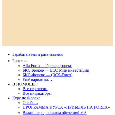
Зарабатываем и развиваемся
Брокеры
Alfa Forex — брокер форекс
БКС Брокер — БКС Мир инвестиций
БКС-Форекс — (BCS-Forex)
Ещё варианты…
В ПОМОЩЬ !
Все стратегии
Все индикаторы
Курс по Форекс
О себе…
ПРОГРАММА КУРСА «ПРИБЫЛЬ НА FOREX»
Важно перед началом обучения! ⚡ ⚡