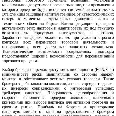
Настройки торгового терминала позволяют установить
максимальное допустимое проскальзывание, при превышении
которого ордер не будет исполнен системой автоматически.
Эта функция защищает капитал трейдера от катастрофических
потерь в моменты экстремальных движений рынка и
технических сбоев на бирже. Важно регулярно проверять
актуальность этих настроек и адаптировать их под текущую
волатильность торгуемых инструментов и активов.
Заработать на форекс можно только при условии строгого
контроля всех параметров торговой деятельности и
использования всех доступных защитных механизмов.
Технологические возможности современных платформ
предоставляют широкие возможности для персонализации
торгового процесса.
Выбор брокера с прямым доступом к ликвидности (ECN/STP)
минимизирует риски манипуляций со стороны маркет-
мейкера и обеспечивает честные условия торговли. Такие
брокеры зарабатывают на комиссии, а не на спрэде, что делает
их интересы совпадающими с интересами успешных
трейдеров клиентов. Прозрачность ценообразования и
скорость исполнения ордеров являются ключевыми
критериями при выборе партнера для активной торговли на
срочном рынке. Прибыль на Форекс и крипторынке
напрямую зависит от качества предоставляемых брокером