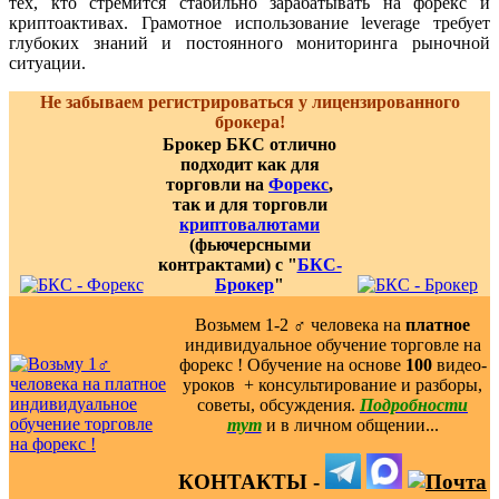
тех, кто стремится стабильно зарабатывать на форекс и
криптоактивах. Грамотное использование leverage требует
глубоких знаний и постоянного мониторинга рыночной
ситуации.
Не забываем регистрироваться у лицензированного
брокера!
Брокер БКС отлично
подходит как для
торговли на
Форекс
,
так и для торговли
криптовалютами
(фьючерсными
контрактами) с "
БКС-
Брокер
"
Возьмем 1-2 ‍♂️ человека на
платное
индивидуальное обучение торговле на
форекс ! Обучение на основе
100
видео-
уроков ️ + консультирование и разборы,
советы, обсуждения.
Подробности
тут
и в личном общении...
КОНТАКТЫ -