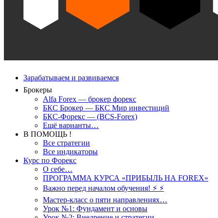
Зарабатываем и развиваемся
Брокеры
Alfa Forex — брокер форекс
БКС Брокер — БКС Мир инвестиций
БКС-Форекс — (BCS-Forex)
Ещё варианты…
В ПОМОЩЬ !
Все стратегии
Все индикаторы
Курс по Форекс
О себе…
ПРОГРАММА КУРСА «ПРИБЫЛЬ НА FOREX»
Важно перед началом обучения! ⚡ ⚡
Мастер-класс о пяти направлениях…
Урок №1: Фундамент и основы
Урок №2: Внедрение и стратегии