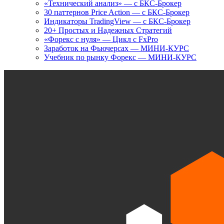
«Технический анализ» — с БКС-Брокер
30 паттернов Price Action — с БКС-Брокер
Индикаторы TradingView — с БКС-Брокер
20+ Простых и Надежных Стратегий
«Форекс с нуля» — Цикл с FxPro
Заработок на Фьючерсах — МИНИ-КУРС
Учебник по рынку Форекс — МИНИ-КУРС