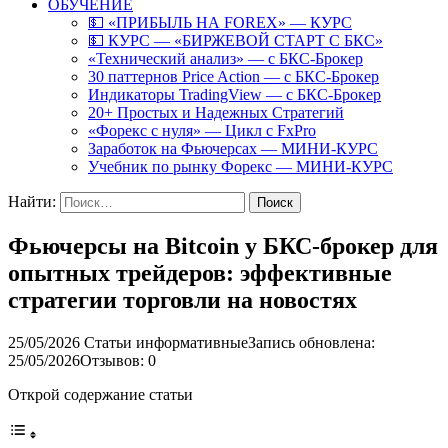
ОБУЧЕНИЕ
💵 «ПРИБЫЛЬ НА FOREX» — КУРС
💵 КУРС — «БИРЖЕВОЙ СТАРТ С БКС»
«Технический анализ» — с БКС-Брокер
30 паттернов Price Action — с БКС-Брокер
Индикаторы TradingView — с БКС-Брокер
20+ Простых и Надежных Стратегий
«Форекс с нуля» — Цикл с FxPro
Заработок на Фьючерсах — МИНИ-КУРС
Учебник по рынку Форекс — МИНИ-КУРС
Найти:
Фьючерсы на Bitcoin у БКС-брокер для
опытных трейдеров: эффективные
стратегии торговли на новостях
25/05/2026
Статьи информативные
Запись обновлена:
25/05/2026
Отзывов: 0
Открой содержание статьи