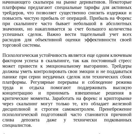
начинающего скальпера на рынке деривативов. Некоторые
платформы предлагают специальные тарифы для активных
трейдеров, что позволяет существенно снизить издержки и
повысить чистую прибыль от операций. Прибыль на Форекс
при скальпинге часто бывает небольшой в абсолютных
значениях, но накапливается за счет большого количества
успешных сделок. Важно вести тщательный учет всех
расходов для объективной оценки эффективности своей
торговой системы.
Психологическая устойчивость является еще одним ключевым
фактором успеха в скальпинге, так как постоянный стресс
может привести к эмоциональному выгоранию. Трейдеры
должны уметь контролировать свои эмоции и не поддаваться
панике при серии неудачных сделок или технических сбоях
платформы. Регулярные перерывы и соблюдение режима
труда и отдыха помогают поддерживать высокую
концентрацию и принимать взвешенные решения в
критические моменты. Заработать на форекс и крипторынке
через скальпинг могут только те, кто обладает железной
дисциплиной и строгим самоконтролем. Пренебрежение
психологической подготовкой часто становится причиной
слива депозита даже у технически подкованных
специалистов.