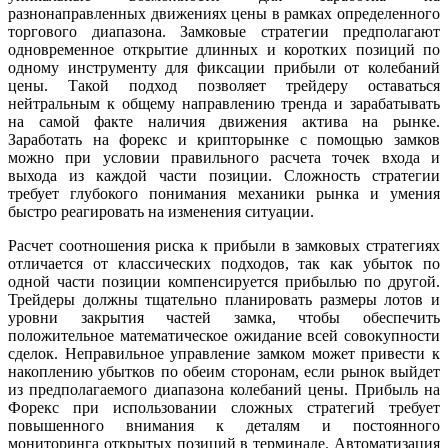
разнонаправленных движениях цены в рамках определенного
торгового диапазона. Замковые стратегии предполагают
одновременное открытие длинных и коротких позиций по
одному инструменту для фиксации прибыли от колебаний
цены. Такой подход позволяет трейдеру оставаться
нейтральным к общему направлению тренда и зарабатывать
на самой факте наличия движения актива на рынке.
Заработать на форекс и крипторынке с помощью замков
можно при условии правильного расчета точек входа и
выхода из каждой части позиции. Сложность стратегии
требует глубокого понимания механики рынка и умения
быстро реагировать на изменения ситуации.
Расчет соотношения риска к прибыли в замковых стратегиях
отличается от классических подходов, так как убыток по
одной части позиции компенсируется прибылью по другой.
Трейдеры должны тщательно планировать размеры лотов и
уровни закрытия частей замка, чтобы обеспечить
положительное математическое ожидание всей совокупности
сделок. Неправильное управление замком может привести к
накоплению убытков по обеим сторонам, если рынок выйдет
из предполагаемого диапазона колебаний цены. Прибыль на
Форекс при использовании сложных стратегий требует
повышенного внимания к деталям и постоянного
мониторинга открытых позиций в терминале. Автоматизация