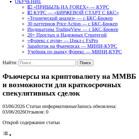
ОБУЧЕНИЕ
💵 «ПРИБЫЛЬ НА FOREX» — КУРС
💵 КУРС — «БИРЖЕВОЙ СТАРТ С БКС»
«Технический анализ» — с БКС-Брокер
30 паттернов Price Action — с БКС-Брокер
Индикаторы TradingView — с БКС-Брокер
20+ Простых и Надежных Стратегий
«Форекс с нуля» — Цикл с FxPro
Заработок на Фьючерсах — МИНИ-КУРС
Учебник по рынку Форекс — МИНИ-КУРС
Найти:
Фьючерсы на криптовалюту на ММВБ
и возможности для краткосрочных
спекулятивных сделок
03/06/2026
Статьи информативные
Запись обновлена:
03/06/2026
Отзывов: 0
Открой содержание статьи