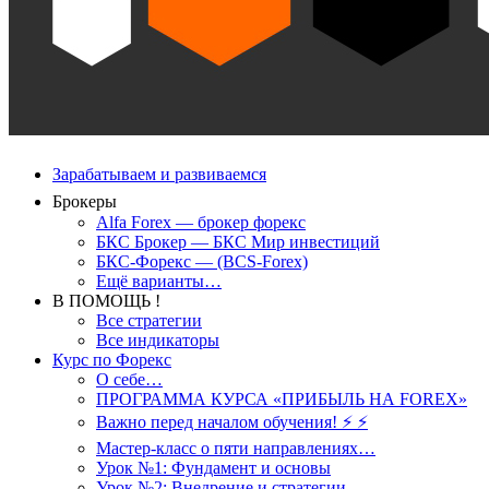
Зарабатываем и развиваемся
Брокеры
Alfa Forex — брокер форекс
БКС Брокер — БКС Мир инвестиций
БКС-Форекс — (BCS-Forex)
Ещё варианты…
В ПОМОЩЬ !
Все стратегии
Все индикаторы
Курс по Форекс
О себе…
ПРОГРАММА КУРСА «ПРИБЫЛЬ НА FOREX»
Важно перед началом обучения! ⚡ ⚡
Мастер-класс о пяти направлениях…
Урок №1: Фундамент и основы
Урок №2: Внедрение и стратегии