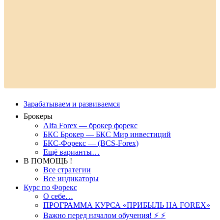
Зарабатываем и развиваемся
Брокеры
Alfa Forex — брокер форекс
БКС Брокер — БКС Мир инвестиций
БКС-Форекс — (BCS-Forex)
Ещё варианты…
В ПОМОЩЬ !
Все стратегии
Все индикаторы
Курс по Форекс
О себе…
ПРОГРАММА КУРСА «ПРИБЫЛЬ НА FOREX»
Важно перед началом обучения! ⚡ ⚡