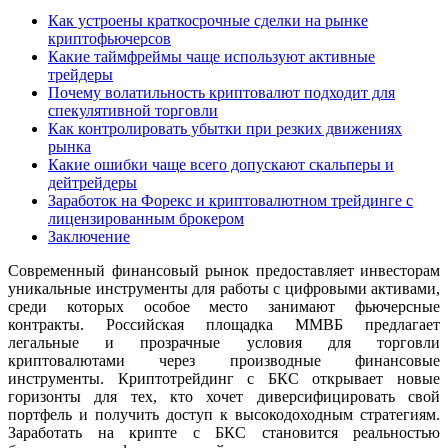
Как устроены краткосрочные сделки на рынке
криптофьючерсов
Какие таймфреймы чаще используют активные
трейдеры
Почему волатильность криптовалют подходит для
спекулятивной торговли
Как контролировать убытки при резких движениях
рынка
Какие ошибки чаще всего допускают скальперы и
дейтрейдеры
Заработок на Форекс и криптовалютном трейдинге с
лицензированным брокером
Заключение
Современный финансовый рынок предоставляет инвесторам
уникальные инструменты для работы с цифровыми активами,
среди которых особое место занимают фьючерсные
контракты. Российская площадка ММВБ предлагает
легальные и прозрачные условия для торговли
криптовалютами через производные финансовые
инструменты. Криптотрейдинг с БКС открывает новые
горизонты для тех, кто хочет диверсифицировать свой
портфель и получить доступ к высокодоходным стратегиям.
Заработать на крипте с БКС становится реальностью