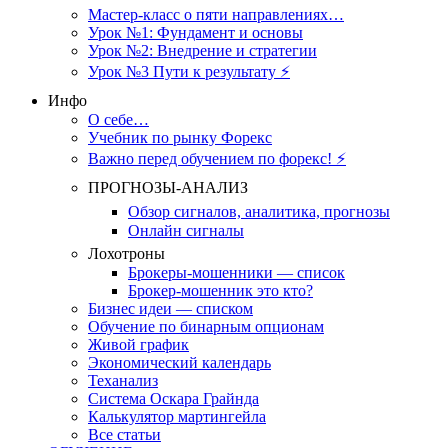
Мастер-класс о пяти направлениях…
Урок №1: Фундамент и основы
Урок №2: Внедрение и стратегии
Урок №3 Пути к результату ⚡️
Инфо
О себе…
Учебник по рынку Форекс
Важно перед обучением по форекс! ⚡
ПРОГНОЗЫ-АНАЛИЗ
Обзор сигналов, аналитика, прогнозы
Онлайн сигналы
Лохотроны
Брокеры-мошенники — список
Брокер-мошенник это кто?
Бизнес идеи — списком
Обучение по бинарным опционам
Живой график
Экономический календарь
Теханализ
Система Оскара Грайнда
Калькулятор мартингейла
Все статьи