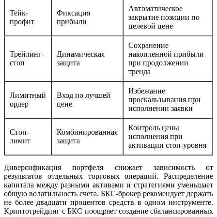
Автоматическое
Тейк-
Фиксация
закрытие позиции по
профит
прибыли
целевой цене
Сохранение
Трейлинг-
Динамическая
накопленной прибыли
стоп
защита
при продолжении
тренда
Избежание
Лимитный
Вход по лучшей
проскальзывания при
ордер
цене
исполнении заявки
Контроль цены
Стоп-
Комбинированная
исполнения при
лимит
защита
активации стоп-уровня
Диверсификация портфеля снижает зависимость от
результатов отдельных торговых операций. Распределение
капитала между разными активами и стратегиями уменьшает
общую волатильность счета. БКС-брокер рекомендует держать
не более двадцати процентов средств в одном инструменте.
Криптотрейдинг с БКС поощряет создание сбалансированных