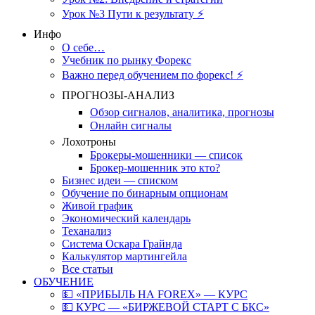
Урок №3 Пути к результату ⚡️
Инфо
О себе…
Учебник по рынку Форекс
Важно перед обучением по форекс! ⚡
ПРОГНОЗЫ-АНАЛИЗ
Обзор сигналов, аналитика, прогнозы
Онлайн сигналы
Лохотроны
Брокеры-мошенники — список
Брокер-мошенник это кто?
Бизнес идеи — списком
Обучение по бинарным опционам
Живой график
Экономический календарь
Теханализ
Система Оскара Грайнда
Калькулятор мартингейла
Все статьи
ОБУЧЕНИЕ
💵 «ПРИБЫЛЬ НА FOREX» — КУРС
💵 КУРС — «БИРЖЕВОЙ СТАРТ С БКС»