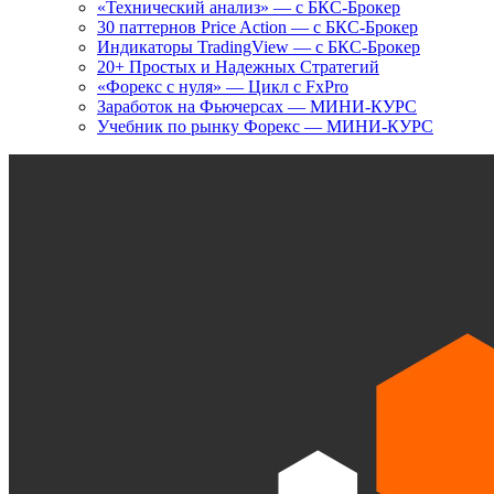
«Технический анализ» — с БКС-Брокер
30 паттернов Price Action — с БКС-Брокер
Индикаторы TradingView — с БКС-Брокер
20+ Простых и Надежных Стратегий
«Форекс с нуля» — Цикл с FxPro
Заработок на Фьючерсах — МИНИ-КУРС
Учебник по рынку Форекс — МИНИ-КУРС