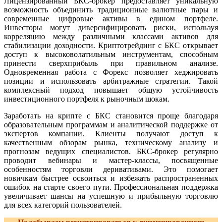
Лицензированный БКС-брокер предоставляет уникальную
возможность объединить традиционные валютные пары и
современные цифровые активы в едином портфеле.
Инвесторы могут диверсифицировать риски, используя
корреляцию между различными классами активов для
стабилизации доходности. Криптотрейдинг с БКС открывает
доступ к высоковолатильным инструментам, способным
принести сверхприбыль при правильном анализе.
Одновременная работа с Форекс позволяет хеджировать
позиции и использовать арбитражные стратегии. Такой
комплексный подход повышает общую устойчивость
инвестиционного портфеля к рыночным шокам.
Заработать на крипте с БКС становится проще благодаря
образовательным программам и аналитической поддержке от
экспертов компании. Клиенты получают доступ к
качественным обзорам рынка, техническому анализу и
прогнозам ведущих специалистов. БКС-брокер регулярно
проводит вебинары и мастер-классы, посвященные
особенностям торговли деривативами. Это помогает
новичкам быстрее освоиться и избежать распространенных
ошибок на старте своего пути. Профессиональная поддержка
увеличивает шансы на успешную и прибыльную торговлю
для всех категорий пользователей.