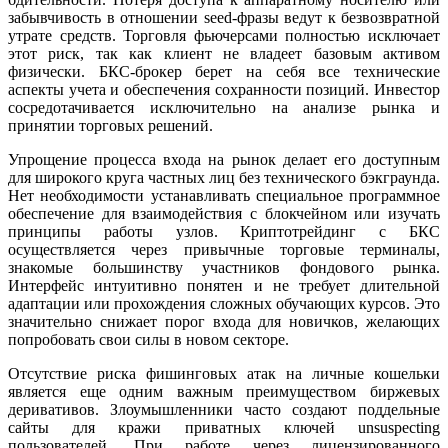
забывчивость в отношении seed-фразы ведут к безвозвратной
утрате средств. Торговля фьючерсами полностью исключает
этот риск, так как клиент не владеет базовым активом
физически. БКС-брокер берет на себя все технические
аспекты учета и обеспечения сохранности позиций. Инвестор
сосредотачивается исключительно на анализе рынка и
принятии торговых решений.
Упрощение процесса входа на рынок делает его доступным
для широкого круга частных лиц без технического бэкграунда.
Нет необходимости устанавливать специальное программное
обеспечение для взаимодействия с блокчейном или изучать
принципы работы узлов. Криптотрейдинг с БКС
осуществляется через привычные торговые терминалы,
знакомые большинству участников фондового рынка.
Интерфейс интуитивно понятен и не требует длительной
адаптации или прохождения сложных обучающих курсов. Это
значительно снижает порог входа для новичков, желающих
попробовать свои силы в новом секторе.
Отсутствие риска фишинговых атак на личные кошельки
является еще одним важным преимуществом биржевых
деривативов. Злоумышленники часто создают поддельные
сайты для кражи приватных ключей unsuspecting
пользователей. При работе через лицензированного