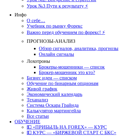
Урок №3 Пути к результату ⚡️
Инфо
О себе…
Учебник по рынку Форекс
Важно перед обучением по форекс! ⚡
ПРОГНОЗЫ-АНАЛИЗ
Обзор сигналов, аналитика, прогнозы
Онлайн сигналы
Лохотроны
Брокеры-мошенники — список
Брокер-мошенник это кто?
Бизнес идеи — списком
Обучение по бинарным опционам
Живой график
Экономический календарь
Теханализ
Система Оскара Грайнда
Калькулятор мартингейла
Все статьи
ОБУЧЕНИЕ
💵 «ПРИБЫЛЬ НА FOREX» — КУРС
💵 КУРС — «БИРЖЕВОЙ СТАРТ С БКС»