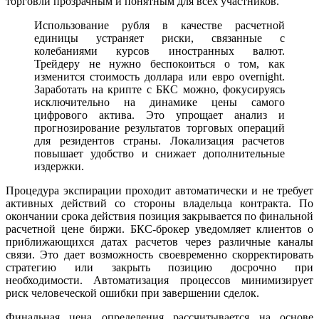
торговли прозрачным и понятным для всех участников.
Использование рубля в качестве расчетной
единицы устраняет риски, связанные с
колебаниями курсов иностранных валют.
Трейдеру не нужно беспокоиться о том, как
изменится стоимость доллара или евро overnight.
Заработать на крипте с БКС можно, фокусируясь
исключительно на динамике цены самого
цифрового актива. Это упрощает анализ и
прогнозирование результатов торговых операций
для резидентов страны. Локализация расчетов
повышает удобство и снижает дополнительные
издержки.
Процедура экспирации проходит автоматически и не требует
активных действий со стороны владельца контракта. По
окончании срока действия позиция закрывается по финальной
расчетной цене биржи. БКС-брокер уведомляет клиентов о
приближающихся датах расчетов через различные каналы
связи. Это дает возможность своевременно скорректировать
стратегию или закрыть позицию досрочно при
необходимости. Автоматизация процессов минимизирует
риск человеческой ошибки при завершении сделок.
Финальная цена определения рассчитывается на основе