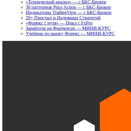
«Технический анализ» — с БКС-Брокер
30 паттернов Price Action — с БКС-Брокер
Индикаторы TradingView — с БКС-Брокер
20+ Простых и Надежных Стратегий
«Форекс с нуля» — Цикл с FxPro
Заработок на Фьючерсах — МИНИ-КУРС
Учебник по рынку Форекс — МИНИ-КУРС