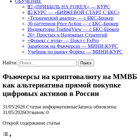
ОБУЧЕНИЕ
💵 «ПРИБЫЛЬ НА FOREX» — КУРС
💵 КУРС — «БИРЖЕВОЙ СТАРТ С БКС»
«Технический анализ» — с БКС-Брокер
30 паттернов Price Action — с БКС-Брокер
Индикаторы TradingView — с БКС-Брокер
20+ Простых и Надежных Стратегий
«Форекс с нуля» — Цикл с FxPro
Заработок на Фьючерсах — МИНИ-КУРС
Учебник по рынку Форекс — МИНИ-КУРС
Найти:
Фьючерсы на криптовалюту на ММВБ
как альтернатива прямой покупке
цифровых активов в России
31/05/2026
Статьи информативные
Запись обновлена:
31/05/2026
Отзывов: 0
Открой содержание статьи