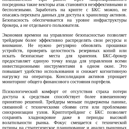
посредника такие векторы атак становятся неэффективными и
бесполезными. Заработать на крипте с БКС можно, не
опасаясь перехвата данных для доступа к хранилищу активов.
Безопасность обеспечивается на уровне инфраструктуры
брокера, а не отдельного пользователя.
Экономия времени на управление безопасностью позволяет
трейдерам более эффективно распределять свои ресурсы и
внимание. Не нужно регулярно обновлять прошивки
устройств, проверять целостность резервных копий или
искать безопасные места для хранения. БКС-брокер
предоставляет единую точку входа для управления всеми
инвестиционными инструментами в одном окне. Это
повышает удобство использования и снижает когнитивную
нагрузку на оператора. Консолидация активов упрощает
мониторинг общего финансового состояния портфеля.
Психологический комфорт от отсутствия страха потери
доступа к средствам способствует более взвешенному
принятию решений. Трейдеры меньше подвержены панике,
связанной с техническими сбоями сети или проблемами
синхронизации узлов. Криптотрейдинг с БКС позволяет
сохранять хладнокровие даже в периоды высокой
волатильности рынка. Фокус смещается с технической
рутины на стратегическое планирование и анализ рыночных