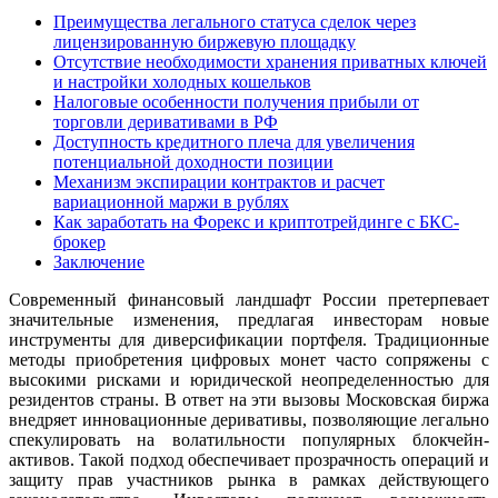
Преимущества легального статуса сделок через
лицензированную биржевую площадку
Отсутствие необходимости хранения приватных ключей
и настройки холодных кошельков
Налоговые особенности получения прибыли от
торговли деривативами в РФ
Доступность кредитного плеча для увеличения
потенциальной доходности позиции
Механизм экспирации контрактов и расчет
вариационной маржи в рублях
Как заработать на Форекс и криптотрейдинге с БКС-
брокер
Заключение
Современный финансовый ландшафт России претерпевает
значительные изменения, предлагая инвесторам новые
инструменты для диверсификации портфеля. Традиционные
методы приобретения цифровых монет часто сопряжены с
высокими рисками и юридической неопределенностью для
резидентов страны. В ответ на эти вызовы Московская биржа
внедряет инновационные деривативы, позволяющие легально
спекулировать на волатильности популярных блокчейн-
активов. Такой подход обеспечивает прозрачность операций и
защиту прав участников рынка в рамках действующего