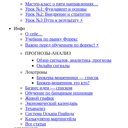
Мастер-класс о пяти направлениях…
Урок №1: Фундамент и основы
Урок №2: Внедрение и стратегии
Урок №3 Пути к результату ⚡️
Инфо
О себе…
Учебник по рынку Форекс
Важно перед обучением по форекс! ⚡
ПРОГНОЗЫ-АНАЛИЗ
Обзор сигналов, аналитика, прогнозы
Онлайн сигналы
Лохотроны
Брокеры-мошенники — список
Брокер-мошенник это кто?
Бизнес идеи — списком
Обучение по бинарным опционам
Живой график
Экономический календарь
Теханализ
Система Оскара Грайнда
Калькулятор мартингейла
Все статьи