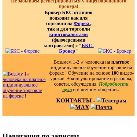
Не забываем регистрироваться у лицензированного
брокера!
Брокер БКС отлично
подходит как для
торговли на
Форекс
,
так и для торговли
криптовалютами
(фьючерсными
контрактами) с "
БКС-
Брокер
"
Возьмем 1-2 ‍♂️ человека на
платное
индивидуальное обучение торговле на
форекс ! Обучение на основе
100
видео-
уроков ️ + консультирование и разборы,
советы, обсуждения.
Подробности
тут
и в личном общении...
КОНТАКТЫ -
Навигация по записям