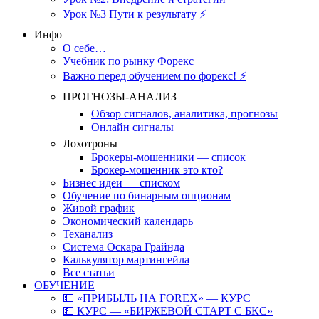
Урок №3 Пути к результату ⚡️
Инфо
О себе…
Учебник по рынку Форекс
Важно перед обучением по форекс! ⚡
ПРОГНОЗЫ-АНАЛИЗ
Обзор сигналов, аналитика, прогнозы
Онлайн сигналы
Лохотроны
Брокеры-мошенники — список
Брокер-мошенник это кто?
Бизнес идеи — списком
Обучение по бинарным опционам
Живой график
Экономический календарь
Теханализ
Система Оскара Грайнда
Калькулятор мартингейла
Все статьи
ОБУЧЕНИЕ
💵 «ПРИБЫЛЬ НА FOREX» — КУРС
💵 КУРС — «БИРЖЕВОЙ СТАРТ С БКС»