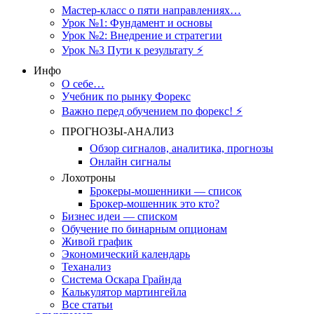
Мастер-класс о пяти направлениях…
Урок №1: Фундамент и основы
Урок №2: Внедрение и стратегии
Урок №3 Пути к результату ⚡️
Инфо
О себе…
Учебник по рынку Форекс
Важно перед обучением по форекс! ⚡
ПРОГНОЗЫ-АНАЛИЗ
Обзор сигналов, аналитика, прогнозы
Онлайн сигналы
Лохотроны
Брокеры-мошенники — список
Брокер-мошенник это кто?
Бизнес идеи — списком
Обучение по бинарным опционам
Живой график
Экономический календарь
Теханализ
Система Оскара Грайнда
Калькулятор мартингейла
Все статьи