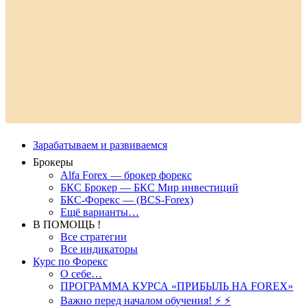
Зарабатываем и развиваемся
Брокеры
Alfa Forex — брокер форекс
БКС Брокер — БКС Мир инвестиций
БКС-Форекс — (BCS-Forex)
Ещё варианты…
В ПОМОЩЬ !
Все стратегии
Все индикаторы
Курс по Форекс
О себе…
ПРОГРАММА КУРСА «ПРИБЫЛЬ НА FOREX»
Важно перед началом обучения! ⚡ ⚡