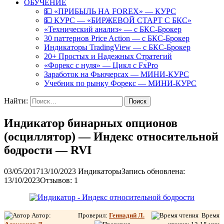
ОБУЧЕНИЕ
💵 «ПРИБЫЛЬ НА FOREX» — КУРС
💵 КУРС — «БИРЖЕВОЙ СТАРТ С БКС»
«Технический анализ» — с БКС-Брокер
30 паттернов Price Action — с БКС-Брокер
Индикаторы TradingView — с БКС-Брокер
20+ Простых и Надежных Стратегий
«Форекс с нуля» — Цикл с FxPro
Заработок на Фьючерсах — МИНИ-КУРС
Учебник по рынку Форекс — МИНИ-КУРС
Найти:
Индикатор бинарных опционов
(осциллятор) — Индекс относительной
бодрости — RVI
03/05/2017
13/10/2023
Индикаторы
Запись обновлена:
13/10/2023
Отзывов: 1
Автор:
Проверил:
Геннадий Л.
Время