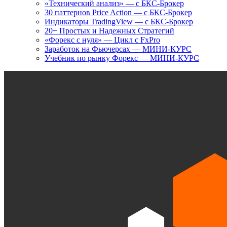
«Технический анализ» — с БКС-Брокер
30 паттернов Price Action — с БКС-Брокер
Индикаторы TradingView — с БКС-Брокер
20+ Простых и Надежных Стратегий
«Форекс с нуля» — Цикл с FxPro
Заработок на Фьючерсах — МИНИ-КУРС
Учебник по рынку Форекс — МИНИ-КУРС