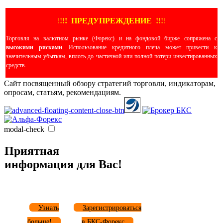
!
!
!
!
ПРЕДУПРЕЖДЕНИЕ
!!
!
!
Торговля на валютном рынке (Форекс) и на фондовой бирже сопряжена с
высокими рисками
. Использование кредитного плеча может привести к
значительным убыткам, вплоть до частичной или полной потери инвестированных
средств.
Сайт посвященный обзору стратегий торговли, индикаторам,
опросам, статьям, рекомендациям.
modal-check
Приятная
информация для Вас!
Узнать
Зарегистрироваться
больше!
в БКС-Форекс