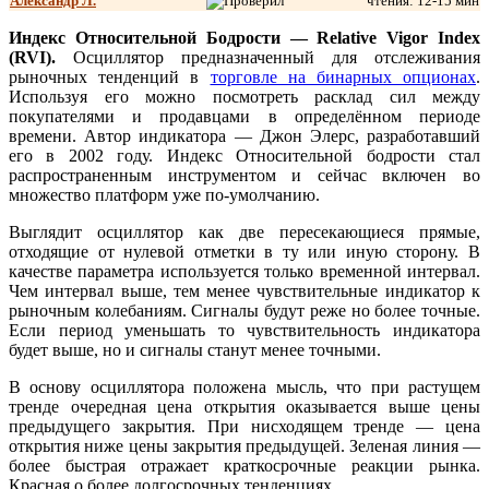
Александр Л
.
чтения: 12-15 мин
Индекс Относительной Бодрости — Relative Vigor Index
(RVI).
Осциллятор предназначенный для отслеживания
рыночных тенденций в
торговле на бинарных опционах
.
Используя его можно посмотреть расклад сил между
покупателями и продавцами в определённом периоде
времени. Автор индикатора — Джон Элерс, разработавший
его в 2002 году. Индекс Относительной бодрости стал
распространенным инструментом и сейчас включен во
множество платформ уже по-умолчанию.
Выглядит осциллятор как две пересекающиеся прямые,
отходящие от нулевой отметки в ту или иную сторону. В
качестве параметра используется только временной интервал.
Чем интервал выше, тем менее чувствительные индикатор к
рыночным колебаниям. Сигналы будут реже но более точные.
Если период уменьшать то чувствительность индикатора
будет выше, но и сигналы станут менее точными.
В основу осциллятора положена мысль, что при растущем
тренде очередная цена открытия оказывается выше цены
предыдущего закрытия. При нисходящем тренде — цена
открытия ниже цены закрытия предыдущей. Зеленая линия —
более быстрая отражает краткосрочные реакции рынка.
Красная о более долгосрочных тенденциях.