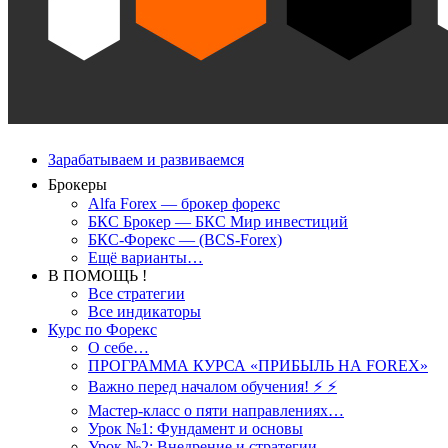
Зарабатываем и развиваемся
Брокеры
Alfa Forex — брокер форекс
БКС Брокер — БКС Мир инвестиций
БКС-Форекс — (BCS-Forex)
Ещё варианты…
В ПОМОЩЬ !
Все стратегии
Все индикаторы
Курс по Форекс
О себе…
ПРОГРАММА КУРСА «ПРИБЫЛЬ НА FOREX»
Важно перед началом обучения! ⚡ ⚡
Мастер-класс о пяти направлениях…
Урок №1: Фундамент и основы
Урок №2: Внедрение и стратегии