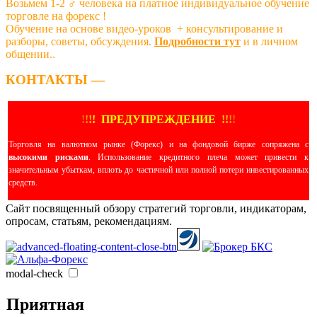
Возьмем 1-2 ‍♂️ человека на платное индивидуальное обучение
торговле на форекс !
Обучение на основе видео-уроков ️ + консультирование и
разборы, советы, обсуждения.
Подробности тут
и в личном
общении..
КОНТАКТЫ —
!
!
!
!
ПРЕДУПРЕЖДЕНИЕ
!!
!
!
Торговля на валютном рынке (Форекс) и на фондовой бирже сопряжена с
высокими рисками
. Использование кредитного плеча может привести к
значительным убыткам, вплоть до частичной или полной потери инвестированных
средств.
Сайт посвященный обзору стратегий торговли, индикаторам,
опросам, статьям, рекомендациям.
modal-check
Приятная