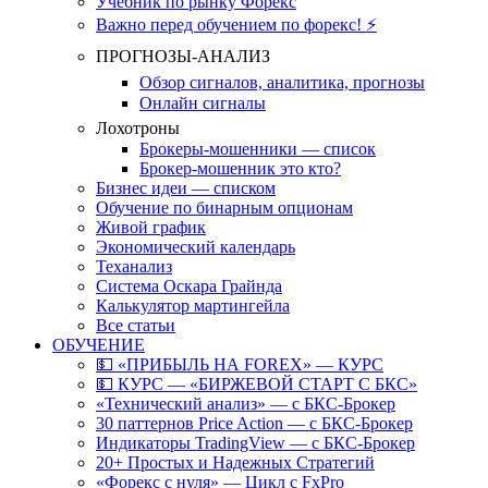
Учебник по рынку Форекс
Важно перед обучением по форекс! ⚡
ПРОГНОЗЫ-АНАЛИЗ
Обзор сигналов, аналитика, прогнозы
Онлайн сигналы
Лохотроны
Брокеры-мошенники — список
Брокер-мошенник это кто?
Бизнес идеи — списком
Обучение по бинарным опционам
Живой график
Экономический календарь
Теханализ
Система Оскара Грайнда
Калькулятор мартингейла
Все статьи
ОБУЧЕНИЕ
💵 «ПРИБЫЛЬ НА FOREX» — КУРС
💵 КУРС — «БИРЖЕВОЙ СТАРТ С БКС»
«Технический анализ» — с БКС-Брокер
30 паттернов Price Action — с БКС-Брокер
Индикаторы TradingView — с БКС-Брокер
20+ Простых и Надежных Стратегий
«Форекс с нуля» — Цикл с FxPro