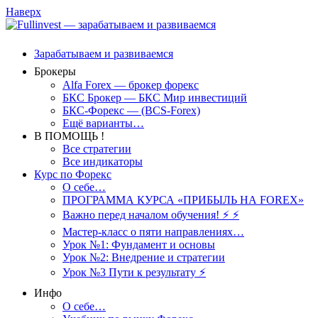
Наверх
Зарабатываем и развиваемся
Брокеры
Alfa Forex — брокер форекс
БКС Брокер — БКС Мир инвестиций
БКС-Форекс — (BCS-Forex)
Ещё варианты…
В ПОМОЩЬ !
Все стратегии
Все индикаторы
Курс по Форекс
О себе…
ПРОГРАММА КУРСА «ПРИБЫЛЬ НА FOREX»
Важно перед началом обучения! ⚡ ⚡
Мастер-класс о пяти направлениях…
Урок №1: Фундамент и основы
Урок №2: Внедрение и стратегии
Урок №3 Пути к результату ⚡️
Инфо
О себе…