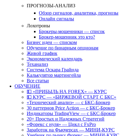
ПРОГНОЗЫ-АНАЛИЗ
Обзор сигналов, аналитика, прогнозы
Онлайн сигналы
Лохотроны
Брокеры-мошенники — список
Брокер-мошенник это кто?
Бизнес идеи — списком
Обучение по бинарным опционам
Живой график
Экономический календарь
Теханализ
Система Оскара Грайнда
Калькулятор мартингейла
Все статьи
ОБУЧЕНИЕ
💵 «ПРИБЫЛЬ НА FOREX» — КУРС
💵 КУРС — «БИРЖЕВОЙ СТАРТ С БКС»
«Технический анализ» — с БКС-Брокер
30 паттернов Price Action — с БКС-Брокер
Индикаторы TradingView — с БКС-Брокер
20+ Простых и Надежных Стратегий
«Форекс с нуля» — Цикл с FxPro
Заработок на Фьючерсах — МИНИ-КУРС
Учебник по рынку Форекс — МИНИ-КУРС