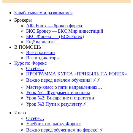
Зарабатываем и развиваемся
Брокеры
Alfa Forex — брокер форекс
БКС Брокер — БКС Мир инвестиций
БКС-Форекс — (BCS-Forex)
Ещё варианты…
В ПОМОЩЬ !
Все стратегии
Все индикаторы
Курс по Форекс
О себе…
ПРОГРАММА КУРСА «ПРИБЫЛЬ НА FOREX»
Важно перед началом обучения! ⚡ ⚡
Мастер-класс о пяти направлениях…
Урок №1: Фундамент и основы
Урок №2: Внедрение и стратегии
Урок №3 Пути к результату ⚡️
Инфо
О себе…
Учебник по рынку Форекс
Важно перед обучением по форекс! ⚡