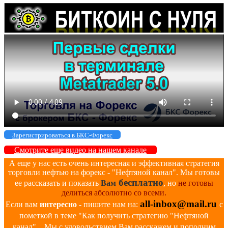
Зарегистрироваться в БКС-Форекс
Смотрите еще видео на нашем канале
А еще у нас есть очень интересная и эффективная стратегия
торговли нефтью на форекс - "Нефтяной канал". Мы готовы
бесплатно
ее рассказать и показать
Вам
, но
не готовы
делиться абсолютно со всеми.
all-inbox@mail.ru
Если вам
интересно
- пишите нам на:
с
пометкой в теме "Как получить стратегию "Нефтяной
канал"... Мы с удовольствием Вам расскажем и пополним