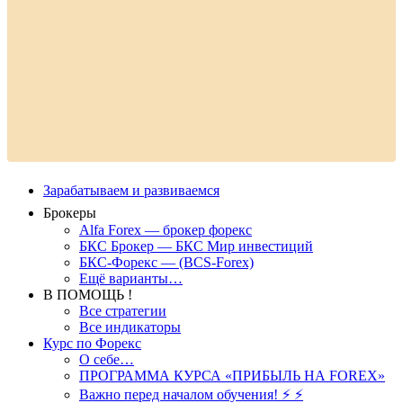
Зарабатываем и развиваемся
Брокеры
Alfa Forex — брокер форекс
БКС Брокер — БКС Мир инвестиций
БКС-Форекс — (BCS-Forex)
Ещё варианты…
В ПОМОЩЬ !
Все стратегии
Все индикаторы
Курс по Форекс
О себе…
ПРОГРАММА КУРСА «ПРИБЫЛЬ НА FOREX»
Важно перед началом обучения! ⚡ ⚡