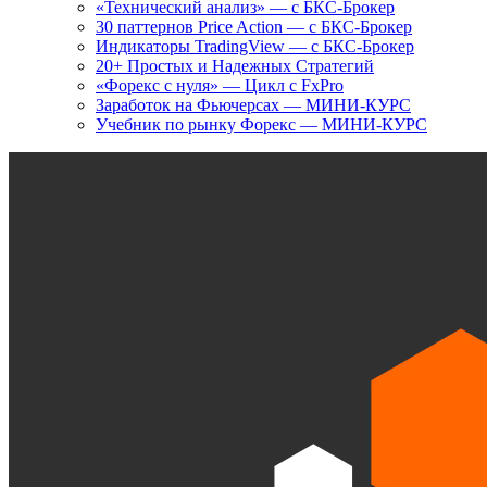
«Технический анализ» — с БКС-Брокер
30 паттернов Price Action — с БКС-Брокер
Индикаторы TradingView — с БКС-Брокер
20+ Простых и Надежных Стратегий
«Форекс с нуля» — Цикл с FxPro
Заработок на Фьючерсах — МИНИ-КУРС
Учебник по рынку Форекс — МИНИ-КУРС