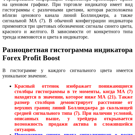
на ценовом графике. При торговле индикатор имеет вид
гистограммы с различными цветами, которая расположена
вблизи ценового канала линий Боллинджера, а также
сигнальной MA (7). В обычной конфигурации индикатора
применятся три цветовых обозначения: сигналы синего цвета,
красного и желтого. В зависимости от конкретного типа
тренда изменяются и цвета в индикаторе.
Разноцветная гистограмма индикатора
Forex Profit Boost
В гистограмме у каждого сигнального цвета имеется
уникальное значение.
Красный оттенок изображает понижающиеся
столбцы гистограммы в те моменты, когда MA (7)
находится в значении, которое ниже MA (21). Также
размер столбцов демонстрирует расстояние от
верхних границ линий Боллинджера до скользящей
средней сигнального типа (7). При наличии условий,
описанных выше, у трейдера открывается
возможность продажи актива в сложившейся
ситуации.
Присутствие синего цвета сигнализирует о росте