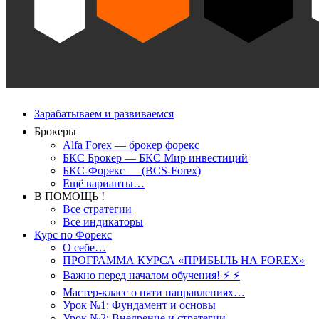
Зарабатываем и развиваемся
Брокеры
Alfa Forex — брокер форекс
БКС Брокер — БКС Мир инвестиций
БКС-Форекс — (BCS-Forex)
Ещё варианты…
В ПОМОЩЬ !
Все стратегии
Все индикаторы
Курс по Форекс
О себе…
ПРОГРАММА КУРСА «ПРИБЫЛЬ НА FOREX»
Важно перед началом обучения! ⚡ ⚡
Мастер-класс о пяти направлениях…
Урок №1: Фундамент и основы
Урок №2: Внедрение и стратегии