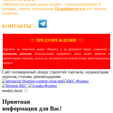
Обучение на основе видео-уроков ️ + консультирование и
разборы, советы, обсуждения.
Подробности тут
и в личном
общении..
КОНТАКТЫ —
!
!
!
!
ПРЕДУПРЕЖДЕНИЕ
!!
!
!
Торговля на валютном рынке (Форекс) и на фондовой бирже сопряжена с
высокими рисками
. Использование кредитного плеча может привести к
значительным убыткам, вплоть до частичной или полной потери инвестированных
средств.
Сайт посвященный обзору стратегий торговли, индикаторам,
опросам, статьям, рекомендациям.
modal-check
Приятная
информация для Вас!