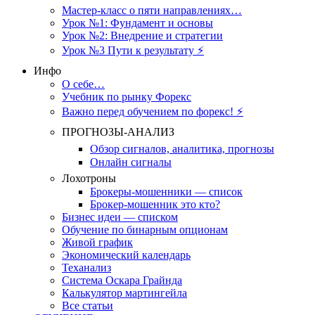
Мастер-класс о пяти направлениях…
Урок №1: Фундамент и основы
Урок №2: Внедрение и стратегии
Урок №3 Пути к результату ⚡️
Инфо
О себе…
Учебник по рынку Форекс
Важно перед обучением по форекс! ⚡
ПРОГНОЗЫ-АНАЛИЗ
Обзор сигналов, аналитика, прогнозы
Онлайн сигналы
Лохотроны
Брокеры-мошенники — список
Брокер-мошенник это кто?
Бизнес идеи — списком
Обучение по бинарным опционам
Живой график
Экономический календарь
Теханализ
Система Оскара Грайнда
Калькулятор мартингейла
Все статьи