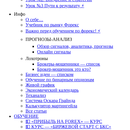
Урок №3 Пути к результату ⚡️
Инфо
О себе…
Учебник по рынку Форекс
Важно перед обучением по форекс! ⚡
ПРОГНОЗЫ-АНАЛИЗ
Обзор сигналов, аналитика, прогнозы
Онлайн сигналы
Лохотроны
Брокеры-мошенники — список
Брокер-мошенник это кто?
Бизнес идеи — списком
Обучение по бинарным опционам
Живой график
Экономический календарь
Теханализ
Система Оскара Грайнда
Калькулятор мартингейла
Все статьи
ОБУЧЕНИЕ
💵 «ПРИБЫЛЬ НА FOREX» — КУРС
💵 КУРС — «БИРЖЕВОЙ СТАРТ С БКС»