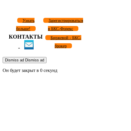
Узнать
Зарегистрироваться
больше!
в БКС-Форекс
КОНТАКТЫ
Биржевой - БКС-
брокер
-
Dismiss ad
Dismiss ad
Он будет закрыт в
0
секунд