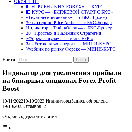
ОБУЧЕНИЕ
💵 «ПРИБЫЛЬ НА FOREX» — КУРС
💵 КУРС — «БИРЖЕВОЙ СТАРТ С БКС»
«Технический анализ» — с БКС-Брокер
30 паттернов Price Action — с БКС-Брокер
Индикаторы TradingView — с БКС-Брокер
20+ Простых и Надежных Стратегий
«Форекс с нуля» — Цикл с FxPro
Заработок на Фьючерсах — МИНИ-КУРС
Учебник по рынку Форекс — МИНИ-КУРС
Найти:
Индикатор для увеличения прибыли
на бинарных опционах Forex Profit
Boost
19/11/2022
19/10/2023
Индикаторы
Запись обновлена:
19/10/2023
Отзывов: 2
Открой содержание статьи