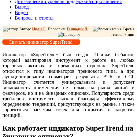
Динамический уровень поддержки/сопротивления
Вывод
Видео
Вопросы и ответы
Автор:
Иван С.
Проверил:
Геннадий Л.
Время
чтения: 7 мин
Скачать индикатор SuperTrend
Индикатор «SuperTrend» был создан Оливье Себаном,
который адаптировал инструмент к работе на любых
торговых активах и временных отрезках. SuperTrend
относится к типу индикаторов трендового типа, а при
функционировании совмещает результаты ATR и CCI.
Индикатор считается универсальным и допускает
возможность применения не только на рынке акций и
фьючерсов, но и на бинарных опционах. Популярность среди
трейдеров инструмент сыскал благодаря эффективному
определению тенденций, присутствующих на рынке, а также
корректным расчетам точек для открытия и закрытия
позиций.
Как работает индикатор SuperTrend на
бинарных опционах?