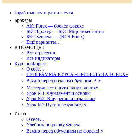
Зарабатываем и развиваемся
Брокеры
Alfa Forex — брокер форекс
БКС Брокер — БКС Мир инвестиций
БКС-Форекс — (BCS-Forex)
Ещё варианты…
В ПОМОЩЬ !
Все стратегии
Все индикаторы
Курс по Форекс
О себе…
ПРОГРАММА КУРСА «ПРИБЫЛЬ НА FOREX»
Важно перед началом обучения! ⚡ ⚡
Мастер-класс о пяти направлениях…
Урок №1: Фундамент и основы
Урок №2: Внедрение и стратегии
Урок №3 Пути к результату ⚡️
Инфо
О себе…
Учебник по рынку Форекс
Важно перед обучением по форекс! ⚡