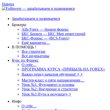
Наверх
Зарабатываем и развиваемся
Брокеры
Alfa Forex — брокер форекс
БКС Брокер — БКС Мир инвестиций
БКС-Форекс — (BCS-Forex)
Ещё варианты…
В ПОМОЩЬ !
Все стратегии
Все индикаторы
Курс по Форекс
О себе…
ПРОГРАММА КУРСА «ПРИБЫЛЬ НА FOREX»
Важно перед началом обучения! ⚡ ⚡
Мастер-класс о пяти направлениях…
Урок №1: Фундамент и основы
Урок №2: Внедрение и стратегии
Урок №3 Пути к результату ⚡️
Инфо
О себе…