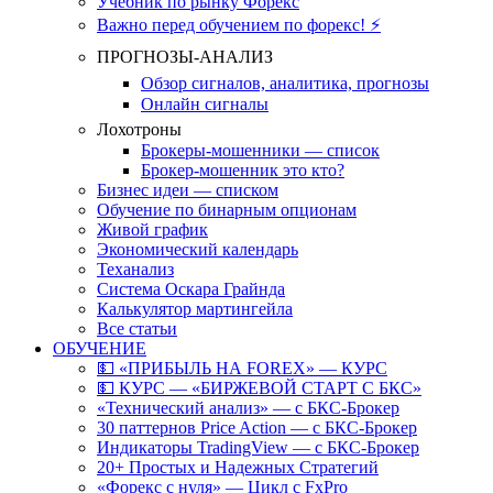
Учебник по рынку Форекс
Важно перед обучением по форекс! ⚡
ПРОГНОЗЫ-АНАЛИЗ
Обзор сигналов, аналитика, прогнозы
Онлайн сигналы
Лохотроны
Брокеры-мошенники — список
Брокер-мошенник это кто?
Бизнес идеи — списком
Обучение по бинарным опционам
Живой график
Экономический календарь
Теханализ
Система Оскара Грайнда
Калькулятор мартингейла
Все статьи
ОБУЧЕНИЕ
💵 «ПРИБЫЛЬ НА FOREX» — КУРС
💵 КУРС — «БИРЖЕВОЙ СТАРТ С БКС»
«Технический анализ» — с БКС-Брокер
30 паттернов Price Action — с БКС-Брокер
Индикаторы TradingView — с БКС-Брокер
20+ Простых и Надежных Стратегий
«Форекс с нуля» — Цикл с FxPro