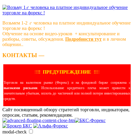
Возьмем 1-2 ‍♂️ человека на платное индивидуальное обучение
торговле на форекс !
Обучение на основе видео-уроков ️ + консультирование и
разборы, советы, обсуждения.
Подробности тут
и в личном
общении..
КОНТАКТЫ —
!
!
!
!
ПРЕДУПРЕЖДЕНИЕ
!!
!
!
Торговля на валютном рынке (Форекс) и на фондовой бирже сопряжена с
высокими рисками
. Использование кредитного плеча может привести к
значительным убыткам, вплоть до частичной или полной потери инвестированных
средств.
Сайт посвященный обзору стратегий торговли, индикаторам,
опросам, статьям, рекомендациям.
modal-check