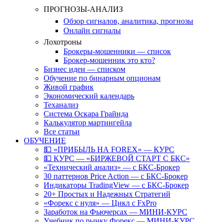
ПРОГНОЗЫ-АНАЛИЗ
Обзор сигналов, аналитика, прогнозы
Онлайн сигналы
Лохотроны
Брокеры-мошенники — список
Брокер-мошенник это кто?
Бизнес идеи — списком
Обучение по бинарным опционам
Живой график
Экономический календарь
Теханализ
Система Оскара Грайнда
Калькулятор мартингейла
Все статьи
ОБУЧЕНИЕ
💵 «ПРИБЫЛЬ НА FOREX» — КУРС
💵 КУРС — «БИРЖЕВОЙ СТАРТ С БКС»
«Технический анализ» — с БКС-Брокер
30 паттернов Price Action — с БКС-Брокер
Индикаторы TradingView — с БКС-Брокер
20+ Простых и Надежных Стратегий
«Форекс с нуля» — Цикл с FxPro
Заработок на Фьючерсах — МИНИ-КУРС
Учебник по рынку Форекс — МИНИ-КУРС