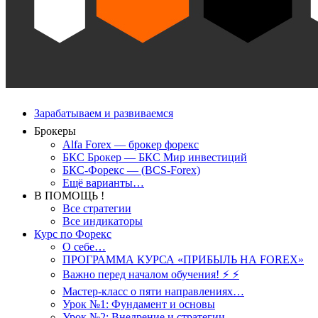
Зарабатываем и развиваемся
Брокеры
Alfa Forex — брокер форекс
БКС Брокер — БКС Мир инвестиций
БКС-Форекс — (BCS-Forex)
Ещё варианты…
В ПОМОЩЬ !
Все стратегии
Все индикаторы
Курс по Форекс
О себе…
ПРОГРАММА КУРСА «ПРИБЫЛЬ НА FOREX»
Важно перед началом обучения! ⚡ ⚡
Мастер-класс о пяти направлениях…
Урок №1: Фундамент и основы
Урок №2: Внедрение и стратегии