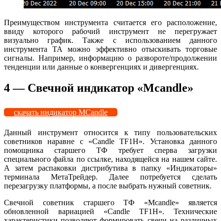
Преимуществом инструмента считается его расположение,
ввиду которого рабочий инструмент не перегружает
визуально график. Также с использованием данного
инструмента ТА можно эффективно отыскивать торговые
сигналы. Например, информацию о развороте/продолжении
тенденции или данные о конвергенциях и дивергенциях.
4 — Свечной индикатор «Mcandle»
скачать индикатор MCandle
Данный инструмент относится к типу пользовательских
советников наравне с «Candle TF1H». Установка данного
помощника старшего ТФ требует сперва загрузки
специального файла по ссылке, находящейся на нашем сайте.
А затем распаковки дистрибутива в папку «Индикаторы»
терминала МетаТрейдер. Далее потребуется сделать
перезагрузку платформы, а после выбрать нужный советник.
Свечной советник старшего ТФ «Mcandle» является
обновленной вариацией «Candle TF1H». Технические
характеристики позволяют формировать свечи на различных