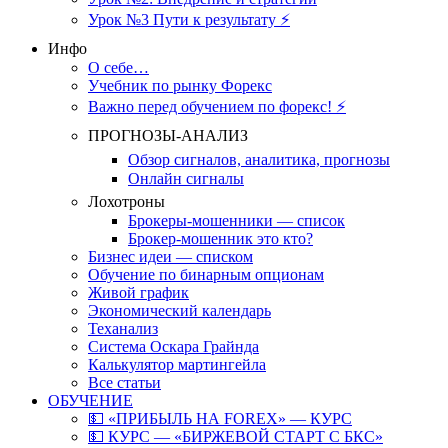
Урок №3 Пути к результату ⚡️
Инфо
О себе…
Учебник по рынку Форекс
Важно перед обучением по форекс! ⚡
ПРОГНОЗЫ-АНАЛИЗ
Обзор сигналов, аналитика, прогнозы
Онлайн сигналы
Лохотроны
Брокеры-мошенники — список
Брокер-мошенник это кто?
Бизнес идеи — списком
Обучение по бинарным опционам
Живой график
Экономический календарь
Теханализ
Система Оскара Грайнда
Калькулятор мартингейла
Все статьи
ОБУЧЕНИЕ
💵 «ПРИБЫЛЬ НА FOREX» — КУРС
💵 КУРС — «БИРЖЕВОЙ СТАРТ С БКС»