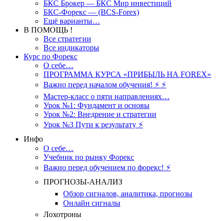
БКС Брокер — БКС Мир инвестиций
БКС-Форекс — (BCS-Forex)
Ещё варианты…
В ПОМОЩЬ !
Все стратегии
Все индикаторы
Курс по Форекс
О себе…
ПРОГРАММА КУРСА «ПРИБЫЛЬ НА FOREX»
Важно перед началом обучения! ⚡ ⚡
Мастер-класс о пяти направлениях…
Урок №1: Фундамент и основы
Урок №2: Внедрение и стратегии
Урок №3 Пути к результату ⚡️
Инфо
О себе…
Учебник по рынку Форекс
Важно перед обучением по форекс! ⚡
ПРОГНОЗЫ-АНАЛИЗ
Обзор сигналов, аналитика, прогнозы
Онлайн сигналы
Лохотроны