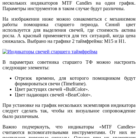
нескольких индикаторов MTF Candles на один график.
Параметры инструментов в таком случае будут различны.
На изображении ниже можно ознакомиться с механизмом
работы помощника старшего периода. Синий цвет
используется для выделения свечей, где стоимость актива
росла. А красный применяется для тех ситуаций, когда цена
снижалась. Выбрано на графике 2 таймфрейма: M15 и H1.
В параметрах советника старшего ТФ можно настроить
следующие элементы:
Отрезок времени, для которого помощником будут
формироваться свечи (Timeframe).
Цвет растущих свечей «BullColor».
Цвет падающих свечей «BearColor».
При установке на график нескольких экземпляров индикатора
следует сделать так, чтобы их визуальное сопровождение
было различным.
Важно подчеркнуть, что индикаторы «MTF Candles»
считаются вспомогательными инструментами. От них не
поступают торговые сигналы. Однако при их грамотном