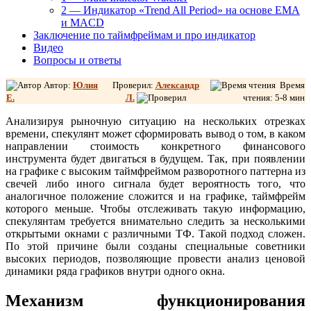
2 — Индикатор «Trend All Period» на основе EMA
и MACD
Заключение по таймфреймам и про индикатор
Видео
Вопросы и ответы
Автор:
Юлия
Проверил:
Александр
Время
Е.
Л
.
чтения: 5-8 мин
Анализируя рыночную ситуацию на нескольких отрезках
времени, спекулянт может сформировать вывод о том, в каком
направлении стоимость конкретного финансового
инструмента будет двигаться в будущем. Так, при появлении
на графике с высоким таймфреймом разворотного паттерна из
свечей либо иного сигнала будет вероятность того, что
аналогичное положение сложится и на графике, таймфрейм
которого меньше. Чтобы отслеживать такую информацию,
спекулянтам требуется внимательно следить за несколькими
открытыми окнами с различными ТФ. Такой подход сложен.
По этой причине были созданы специальные советники
высоких периодов, позволяющие провести анализ ценовой
динамики ряда графиков внутри одного окна.
Механизм функционирования