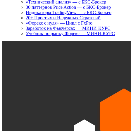
«Технический анализ» — с БКС-Брокер
30 паттернов Price Action — с БКС-Брокер
Индикаторы TradingView — с БКС-Брокер
20+ Простых и Надежных Стратегий
«Форекс с нуля» — Цикл с FxPro
Заработок на Фьючерсах — МИНИ-КУРС
Учебник по рынку Форекс — МИНИ-КУРС