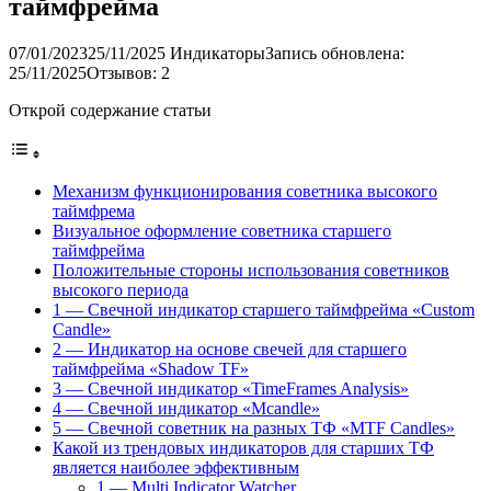
таймфрейма
07/01/2023
25/11/2025
Индикаторы
Запись обновлена:
25/11/2025
Отзывов: 2
Открой содержание статьи
Механизм функционирования советника высокого
таймфрема
Визуальное оформление советника старшего
таймфрейма
Положительные стороны использования советников
высокого периода
1 — Свечной индикатор старшего таймфрейма «Custom
Candle»
2 — Индикатор на основе свечей для старшего
таймфрейма «Shadow TF»
3 — Свечной индикатор «TimeFrames Analysis»
4 — Свечной индикатор «Mcandle»
5 — Свечной советник на разных ТФ «MTF Candles»
Какой из трендовых индикаторов для старших ТФ
является наиболее эффективным
1 — Multi Indicator Watcher