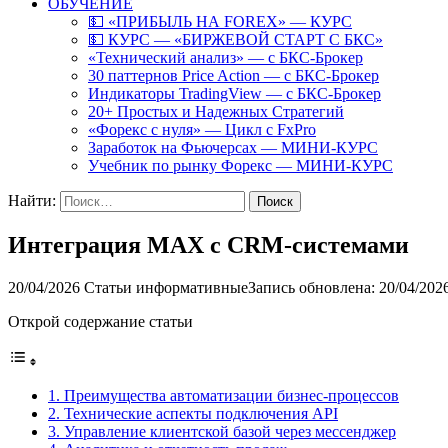
ОБУЧЕНИЕ
💵 «ПРИБЫЛЬ НА FOREX» — КУРС
💵 КУРС — «БИРЖЕВОЙ СТАРТ С БКС»
«Технический анализ» — с БКС-Брокер
30 паттернов Price Action — с БКС-Брокер
Индикаторы TradingView — с БКС-Брокер
20+ Простых и Надежных Стратегий
«Форекс с нуля» — Цикл с FxPro
Заработок на Фьючерсах — МИНИ-КУРС
Учебник по рынку Форекс — МИНИ-КУРС
Найти:
Интеграция MAX с CRM-системами
20/04/2026
Статьи информативные
Запись обновлена: 20/04/202
Открой содержание статьи
1. Преимущества автоматизации бизнес-процессов
2. Технические аспекты подключения API
3. Управление клиентской базой через мессенджер