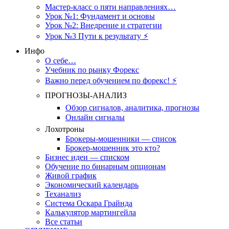
Мастер-класс о пяти направлениях…
Урок №1: Фундамент и основы
Урок №2: Внедрение и стратегии
Урок №3 Пути к результату ⚡️
Инфо
О себе…
Учебник по рынку Форекс
Важно перед обучением по форекс! ⚡
ПРОГНОЗЫ-АНАЛИЗ
Обзор сигналов, аналитика, прогнозы
Онлайн сигналы
Лохотроны
Брокеры-мошенники — список
Брокер-мошенник это кто?
Бизнес идеи — списком
Обучение по бинарным опционам
Живой график
Экономический календарь
Теханализ
Система Оскара Грайнда
Калькулятор мартингейла
Все статьи