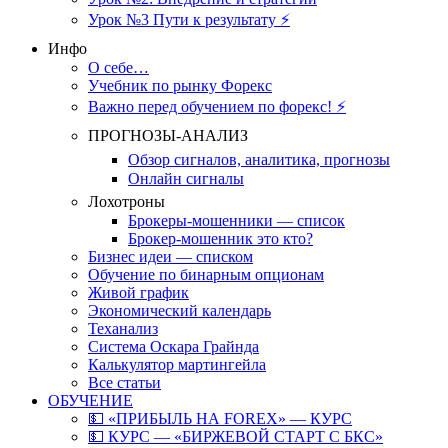
Урок №3 Пути к результату ⚡️
Инфо
О себе…
Учебник по рынку Форекс
Важно перед обучением по форекс! ⚡
ПРОГНОЗЫ-АНАЛИЗ
Обзор сигналов, аналитика, прогнозы
Онлайн сигналы
Лохотроны
Брокеры-мошенники — список
Брокер-мошенник это кто?
Бизнес идеи — списком
Обучение по бинарным опционам
Живой график
Экономический календарь
Теханализ
Система Оскара Грайнда
Калькулятор мартингейла
Все статьи
ОБУЧЕНИЕ
💵 «ПРИБЫЛЬ НА FOREX» — КУРС
💵 КУРС — «БИРЖЕВОЙ СТАРТ С БКС»