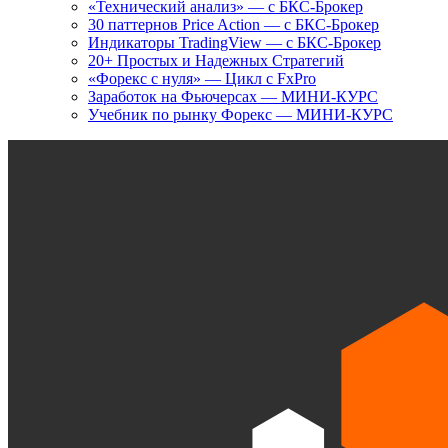
«Технический анализ» — с БКС-Брокер
30 паттернов Price Action — с БКС-Брокер
Индикаторы TradingView — с БКС-Брокер
20+ Простых и Надежных Стратегий
«Форекс с нуля» — Цикл с FxPro
Заработок на Фьючерсах — МИНИ-КУРС
Учебник по рынку Форекс — МИНИ-КУРС