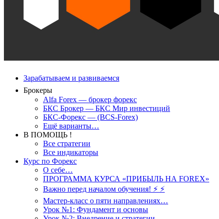
Зарабатываем и развиваемся
Брокеры
Alfa Forex — брокер форекс
БКС Брокер — БКС Мир инвестиций
БКС-Форекс — (BCS-Forex)
Ещё варианты…
В ПОМОЩЬ !
Все стратегии
Все индикаторы
Курс по Форекс
О себе…
ПРОГРАММА КУРСА «ПРИБЫЛЬ НА FOREX»
Важно перед началом обучения! ⚡ ⚡
Мастер-класс о пяти направлениях…
Урок №1: Фундамент и основы
Урок №2: Внедрение и стратегии