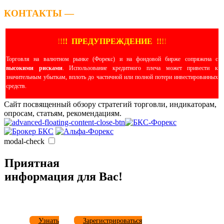
КОНТАКТЫ —
!
!
!
!
ПРЕДУПРЕЖДЕНИЕ
!!
!
!
Торговля на валютном рынке (Форекс) и на фондовой бирже сопряжена с
высокими рисками
. Использование кредитного плеча может привести к
значительным убыткам, вплоть до частичной или полной потери инвестированных
средств.
Сайт посвященный обзору стратегий торговли, индикаторам,
опросам, статьям, рекомендациям.
modal-check
Приятная
информация для Вас!
Узнать
Зарегистрироваться