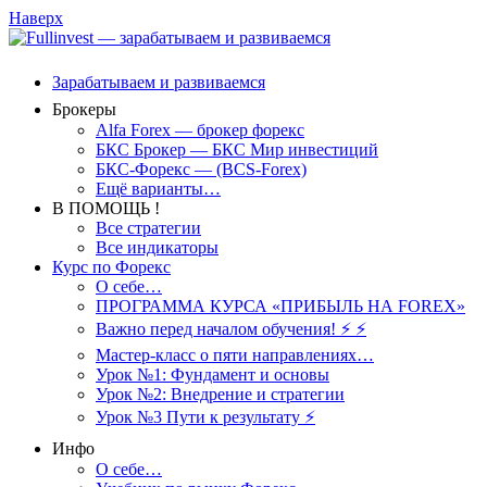
Наверх
Зарабатываем и развиваемся
Брокеры
Alfa Forex — брокер форекс
БКС Брокер — БКС Мир инвестиций
БКС-Форекс — (BCS-Forex)
Ещё варианты…
В ПОМОЩЬ !
Все стратегии
Все индикаторы
Курс по Форекс
О себе…
ПРОГРАММА КУРСА «ПРИБЫЛЬ НА FOREX»
Важно перед началом обучения! ⚡ ⚡
Мастер-класс о пяти направлениях…
Урок №1: Фундамент и основы
Урок №2: Внедрение и стратегии
Урок №3 Пути к результату ⚡️
Инфо
О себе…