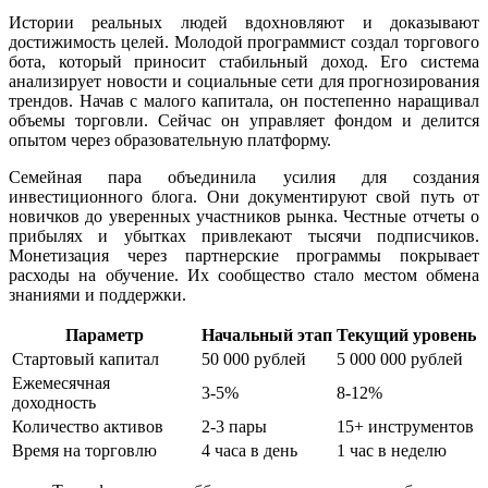
Истории реальных людей вдохновляют и доказывают
достижимость целей. Молодой программист создал торгового
бота, который приносит стабильный доход. Его система
анализирует новости и социальные сети для прогнозирования
трендов. Начав с малого капитала, он постепенно наращивал
объемы торговли. Сейчас он управляет фондом и делится
опытом через образовательную платформу.
Семейная пара объединила усилия для создания
инвестиционного блога. Они документируют свой путь от
новичков до уверенных участников рынка. Честные отчеты о
прибылях и убытках привлекают тысячи подписчиков.
Монетизация через партнерские программы покрывает
расходы на обучение. Их сообщество стало местом обмена
знаниями и поддержки.
Параметр
Начальный этап
Текущий уровень
Стартовый капитал
50 000 рублей
5 000 000 рублей
Ежемесячная
3-5%
8-12%
доходность
Количество активов
2-3 пары
15+ инструментов
Время на торговлю
4 часа в день
1 час в неделю