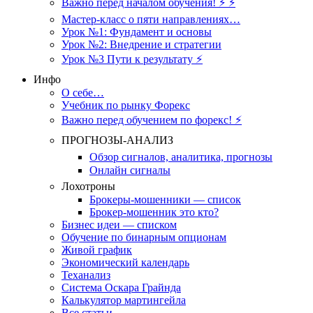
Важно перед началом обучения! ⚡ ⚡
Мастер-класс о пяти направлениях…
Урок №1: Фундамент и основы
Урок №2: Внедрение и стратегии
Урок №3 Пути к результату ⚡️
Инфо
О себе…
Учебник по рынку Форекс
Важно перед обучением по форекс! ⚡
ПРОГНОЗЫ-АНАЛИЗ
Обзор сигналов, аналитика, прогнозы
Онлайн сигналы
Лохотроны
Брокеры-мошенники — список
Брокер-мошенник это кто?
Бизнес идеи — списком
Обучение по бинарным опционам
Живой график
Экономический календарь
Теханализ
Система Оскара Грайнда
Калькулятор мартингейла
Все статьи