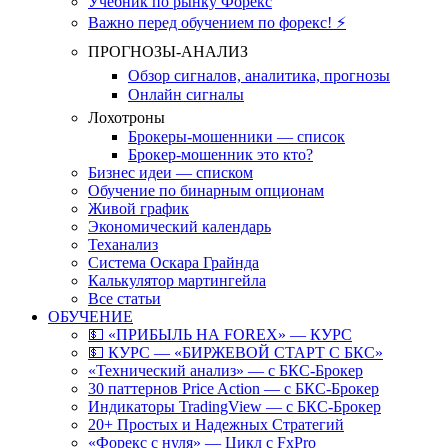
Учебник по рынку Форекс
Важно перед обучением по форекс! ⚡
ПРОГНОЗЫ-АНАЛИЗ
Обзор сигналов, аналитика, прогнозы
Онлайн сигналы
Лохотроны
Брокеры-мошенники — список
Брокер-мошенник это кто?
Бизнес идеи — списком
Обучение по бинарным опционам
Живой график
Экономический календарь
Теханализ
Система Оскара Грайнда
Калькулятор мартингейла
Все статьи
ОБУЧЕНИЕ
💵 «ПРИБЫЛЬ НА FOREX» — КУРС
💵 КУРС — «БИРЖЕВОЙ СТАРТ С БКС»
«Технический анализ» — с БКС-Брокер
30 паттернов Price Action — с БКС-Брокер
Индикаторы TradingView — с БКС-Брокер
20+ Простых и Надежных Стратегий
«Форекс с нуля» — Цикл с FxPro