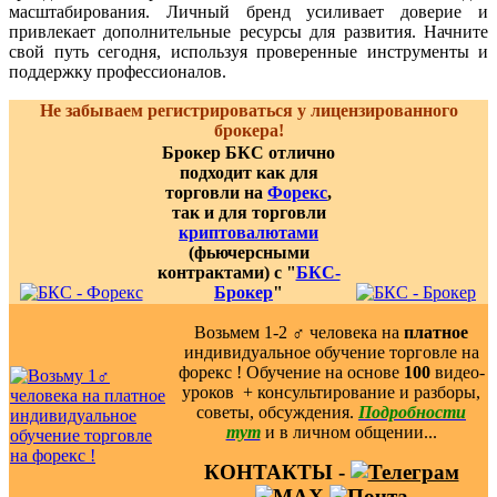
масштабирования. Личный бренд усиливает доверие и
привлекает дополнительные ресурсы для развития. Начните
свой путь сегодня, используя проверенные инструменты и
поддержку профессионалов.
Не забываем регистрироваться у лицензированного
брокера!
Брокер БКС отлично
подходит как для
торговли на
Форекс
,
так и для торговли
криптовалютами
(фьючерсными
контрактами) с "
БКС-
Брокер
"
Возьмем 1-2 ‍♂️ человека на
платное
индивидуальное обучение торговле на
форекс ! Обучение на основе
100
видео-
уроков ️ + консультирование и разборы,
советы, обсуждения.
Подробности
тут
и в личном общении...
КОНТАКТЫ -