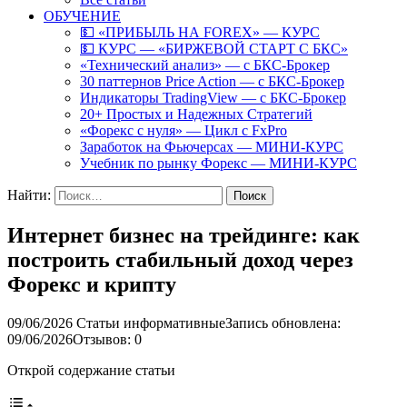
ОБУЧЕНИЕ
💵 «ПРИБЫЛЬ НА FOREX» — КУРС
💵 КУРС — «БИРЖЕВОЙ СТАРТ С БКС»
«Технический анализ» — с БКС-Брокер
30 паттернов Price Action — с БКС-Брокер
Индикаторы TradingView — с БКС-Брокер
20+ Простых и Надежных Стратегий
«Форекс с нуля» — Цикл с FxPro
Заработок на Фьючерсах — МИНИ-КУРС
Учебник по рынку Форекс — МИНИ-КУРС
Найти:
Интернет бизнес на трейдинге: как
построить стабильный доход через
Форекс и крипту
09/06/2026
Статьи информативные
Запись обновлена:
09/06/2026
Отзывов: 0
Открой содержание статьи