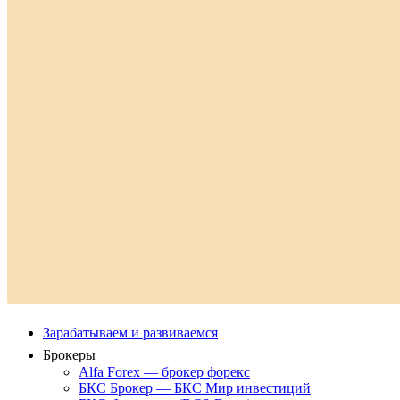
Зарабатываем и развиваемся
Брокеры
Alfa Forex — брокер форекс
БКС Брокер — БКС Мир инвестиций