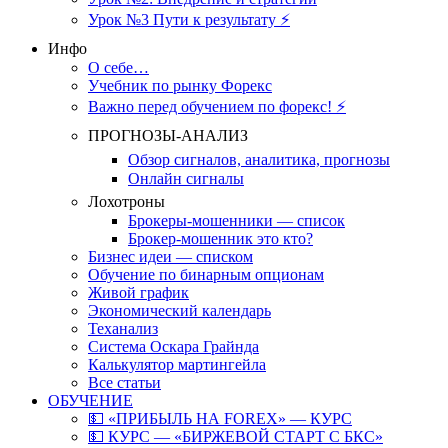
Урок №3 Пути к результату ⚡️
Инфо
О себе…
Учебник по рынку Форекс
Важно перед обучением по форекс! ⚡
ПРОГНОЗЫ-АНАЛИЗ
Обзор сигналов, аналитика, прогнозы
Онлайн сигналы
Лохотроны
Брокеры-мошенники — список
Брокер-мошенник это кто?
Бизнес идеи — списком
Обучение по бинарным опционам
Живой график
Экономический календарь
Теханализ
Система Оскара Грайнда
Калькулятор мартингейла
Все статьи
ОБУЧЕНИЕ
💵 «ПРИБЫЛЬ НА FOREX» — КУРС
💵 КУРС — «БИРЖЕВОЙ СТАРТ С БКС»