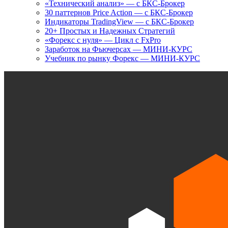
«Технический анализ» — с БКС-Брокер
30 паттернов Price Action — с БКС-Брокер
Индикаторы TradingView — с БКС-Брокер
20+ Простых и Надежных Стратегий
«Форекс с нуля» — Цикл с FxPro
Заработок на Фьючерсах — МИНИ-КУРС
Учебник по рынку Форекс — МИНИ-КУРС