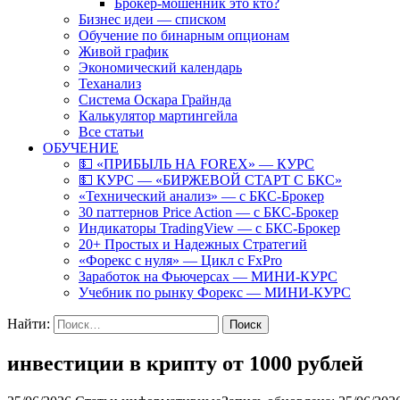
Брокер-мошенник это кто?
Бизнес идеи — списком
Обучение по бинарным опционам
Живой график
Экономический календарь
Теханализ
Система Оскара Грайнда
Калькулятор мартингейла
Все статьи
ОБУЧЕНИЕ
💵 «ПРИБЫЛЬ НА FOREX» — КУРС
💵 КУРС — «БИРЖЕВОЙ СТАРТ С БКС»
«Технический анализ» — с БКС-Брокер
30 паттернов Price Action — с БКС-Брокер
Индикаторы TradingView — с БКС-Брокер
20+ Простых и Надежных Стратегий
«Форекс с нуля» — Цикл с FxPro
Заработок на Фьючерсах — МИНИ-КУРС
Учебник по рынку Форекс — МИНИ-КУРС
Найти:
инвестиции в крипту от 1000 рублей