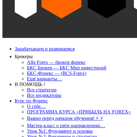
Зарабатываем и развиваемся
Брокеры
Alfa Forex — брокер форекс
БКС Брокер — БКС Мир инвестиций
БКС-Форекс — (BCS-Forex)
Ещё варианты…
В ПОМОЩЬ !
Все стратегии
Все индикаторы
Курс по Форекс
О себе…
ПРОГРАММА КУРСА «ПРИБЫЛЬ НА FOREX»
Важно перед началом обучения! ⚡ ⚡
Мастер-класс о пяти направлениях…
Урок №1: Фундамент и основы
Урок №2: Внедрение и стратегии