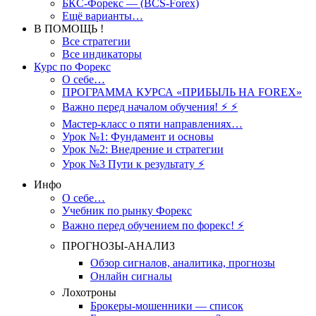
БКС-Форекс — (BCS-Forex)
Ещё варианты…
В ПОМОЩЬ !
Все стратегии
Все индикаторы
Курс по Форекс
О себе…
ПРОГРАММА КУРСА «ПРИБЫЛЬ НА FOREX»
Важно перед началом обучения! ⚡ ⚡
Мастер-класс о пяти направлениях…
Урок №1: Фундамент и основы
Урок №2: Внедрение и стратегии
Урок №3 Пути к результату ⚡️
Инфо
О себе…
Учебник по рынку Форекс
Важно перед обучением по форекс! ⚡
ПРОГНОЗЫ-АНАЛИЗ
Обзор сигналов, аналитика, прогнозы
Онлайн сигналы
Лохотроны
Брокеры-мошенники — список