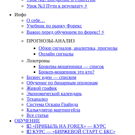
Урок №3 Пути к результату ⚡️
Инфо
О себе…
Учебник по рынку Форекс
Важно перед обучением по форекс! ⚡
ПРОГНОЗЫ-АНАЛИЗ
Обзор сигналов, аналитика, прогнозы
Онлайн сигналы
Лохотроны
Брокеры-мошенники — список
Брокер-мошенник это кто?
Бизнес идеи — списком
Обучение по бинарным опционам
Живой график
Экономический календарь
Теханализ
Система Оскара Грайнда
Калькулятор мартингейла
Все статьи
ОБУЧЕНИЕ
💵 «ПРИБЫЛЬ НА FOREX» — КУРС
💵 КУРС — «БИРЖЕВОЙ СТАРТ С БКС»