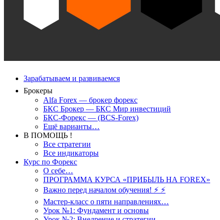
Зарабатываем и развиваемся
Брокеры
Alfa Forex — брокер форекс
БКС Брокер — БКС Мир инвестиций
БКС-Форекс — (BCS-Forex)
Ещё варианты…
В ПОМОЩЬ !
Все стратегии
Все индикаторы
Курс по Форекс
О себе…
ПРОГРАММА КУРСА «ПРИБЫЛЬ НА FOREX»
Важно перед началом обучения! ⚡ ⚡
Мастер-класс о пяти направлениях…
Урок №1: Фундамент и основы
Урок №2: Внедрение и стратегии