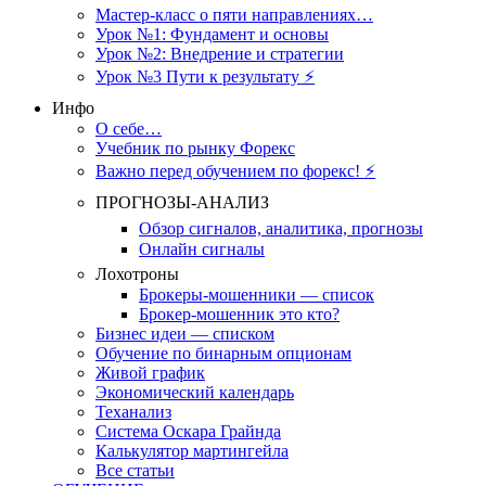
Мастер-класс о пяти направлениях…
Урок №1: Фундамент и основы
Урок №2: Внедрение и стратегии
Урок №3 Пути к результату ⚡️
Инфо
О себе…
Учебник по рынку Форекс
Важно перед обучением по форекс! ⚡
ПРОГНОЗЫ-АНАЛИЗ
Обзор сигналов, аналитика, прогнозы
Онлайн сигналы
Лохотроны
Брокеры-мошенники — список
Брокер-мошенник это кто?
Бизнес идеи — списком
Обучение по бинарным опционам
Живой график
Экономический календарь
Теханализ
Система Оскара Грайнда
Калькулятор мартингейла
Все статьи