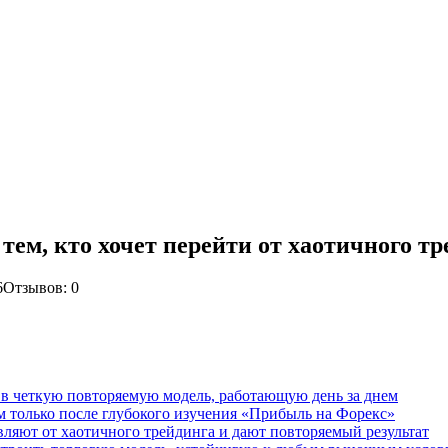
ем, кто хочет перейти от хаотичного тр
6
Отзывов: 0
в четкую повторяемую модель, работающую день за днем
м только после глубокого изучения «Прибыль на Форекс»
вляют от хаотичного трейдинга и дают повторяемый результат