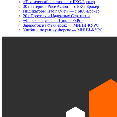
«Технический анализ» — с БКС-Брокер
30 паттернов Price Action — с БКС-Брокер
Индикаторы TradingView — с БКС-Брокер
20+ Простых и Надежных Стратегий
«Форекс с нуля» — Цикл с FxPro
Заработок на Фьючерсах — МИНИ-КУРС
Учебник по рынку Форекс — МИНИ-КУРС