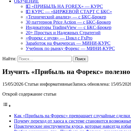
ОБУЧЕНИЕ
💵 «ПРИБЫЛЬ НА FOREX» — КУРС
💵 КУРС — «БИРЖЕВОЙ СТАРТ С БКС»
«Технический анализ» — с БКС-Брокер
30 паттернов Price Action — с БКС-Брокер
Индикаторы TradingView — с БКС-Брокер
20+ Простых и Надежных Стратегий
«Форекс с нуля» — Цикл с FxPro
Заработок на Фьючерсах — МИНИ-КУРС
Учебник по рынку Форекс — МИНИ-КУРС
Найти:
Изучить «Прибыль на Форекс» полезно т
15/05/2026
Статьи информативные
Запись обновлена: 15/05/202
Открой содержание статьи
Как «Прибыль на Форекс» превращает случайные сделки 
Почему переход от хаоса к системе становится возможны
Практические инструменты курса, которые навсегда изба