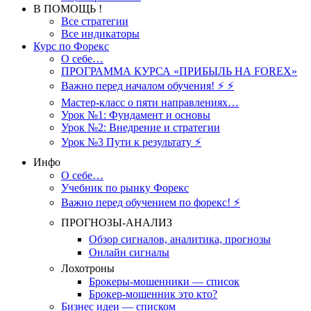
В ПОМОЩЬ !
Все стратегии
Все индикаторы
Курс по Форекс
О себе…
ПРОГРАММА КУРСА «ПРИБЫЛЬ НА FOREX»
Важно перед началом обучения! ⚡ ⚡
Мастер-класс о пяти направлениях…
Урок №1: Фундамент и основы
Урок №2: Внедрение и стратегии
Урок №3 Пути к результату ⚡️
Инфо
О себе…
Учебник по рынку Форекс
Важно перед обучением по форекс! ⚡
ПРОГНОЗЫ-АНАЛИЗ
Обзор сигналов, аналитика, прогнозы
Онлайн сигналы
Лохотроны
Брокеры-мошенники — список
Брокер-мошенник это кто?
Бизнес идеи — списком