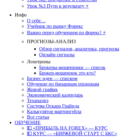
Урок №3 Пути к результату ⚡️
Инфо
О себе…
Учебник по рынку Форекс
Важно перед обучением по форекс! ⚡
ПРОГНОЗЫ-АНАЛИЗ
Обзор сигналов, аналитика, прогнозы
Онлайн сигналы
Лохотроны
Брокеры-мошенники — список
Брокер-мошенник это кто?
Бизнес идеи — списком
Обучение по бинарным опционам
Живой график
Экономический календарь
Теханализ
Система Оскара Грайнда
Калькулятор мартингейла
Все статьи
ОБУЧЕНИЕ
💵 «ПРИБЫЛЬ НА FOREX» — КУРС
💵 КУРС — «БИРЖЕВОЙ СТАРТ С БКС»