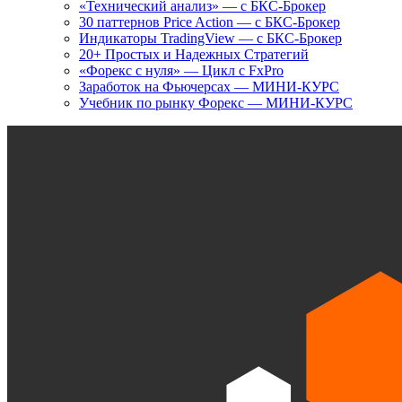
«Технический анализ» — с БКС-Брокер
30 паттернов Price Action — с БКС-Брокер
Индикаторы TradingView — с БКС-Брокер
20+ Простых и Надежных Стратегий
«Форекс с нуля» — Цикл с FxPro
Заработок на Фьючерсах — МИНИ-КУРС
Учебник по рынку Форекс — МИНИ-КУРС