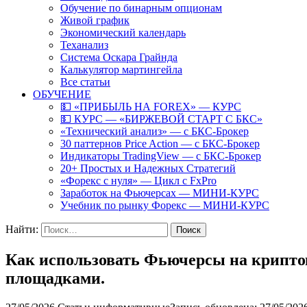
Обучение по бинарным опционам
Живой график
Экономический календарь
Теханализ
Система Оскара Грайнда
Калькулятор мартингейла
Все статьи
ОБУЧЕНИЕ
💵 «ПРИБЫЛЬ НА FOREX» — КУРС
💵 КУРС — «БИРЖЕВОЙ СТАРТ С БКС»
«Технический анализ» — с БКС-Брокер
30 паттернов Price Action — с БКС-Брокер
Индикаторы TradingView — с БКС-Брокер
20+ Простых и Надежных Стратегий
«Форекс с нуля» — Цикл с FxPro
Заработок на Фьючерсах — МИНИ-КУРС
Учебник по рынку Форекс — МИНИ-КУРС
Найти:
Как использовать Фьючерсы на крипто
площадками.