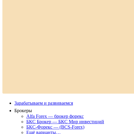
Зарабатываем и развиваемся
Брокеры
Alfa Forex — брокер форекс
БКС Брокер — БКС Мир инвестиций
БКС-Форекс — (BCS-Forex)
Ещё варианты…