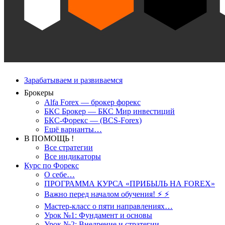
Зарабатываем и развиваемся
Брокеры
Alfa Forex — брокер форекс
БКС Брокер — БКС Мир инвестиций
БКС-Форекс — (BCS-Forex)
Ещё варианты…
В ПОМОЩЬ !
Все стратегии
Все индикаторы
Курс по Форекс
О себе…
ПРОГРАММА КУРСА «ПРИБЫЛЬ НА FOREX»
Важно перед началом обучения! ⚡ ⚡
Мастер-класс о пяти направлениях…
Урок №1: Фундамент и основы
Урок №2: Внедрение и стратегии