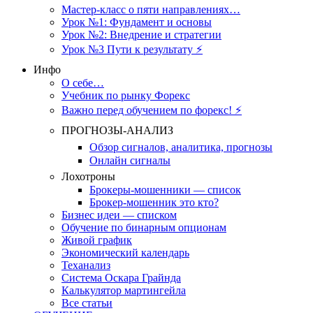
Мастер-класс о пяти направлениях…
Урок №1: Фундамент и основы
Урок №2: Внедрение и стратегии
Урок №3 Пути к результату ⚡️
Инфо
О себе…
Учебник по рынку Форекс
Важно перед обучением по форекс! ⚡
ПРОГНОЗЫ-АНАЛИЗ
Обзор сигналов, аналитика, прогнозы
Онлайн сигналы
Лохотроны
Брокеры-мошенники — список
Брокер-мошенник это кто?
Бизнес идеи — списком
Обучение по бинарным опционам
Живой график
Экономический календарь
Теханализ
Система Оскара Грайнда
Калькулятор мартингейла
Все статьи