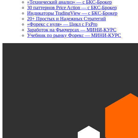
«Технический анализ» — с БКС-Брокер
30 паттернов Price Action — с БКС-Брокер
Индикаторы TradingView — с БКС-Брокер
20+ Простых и Надежных Стратегий
«Форекс с нуля» — Цикл с FxPro
Заработок на Фьючерсах — МИНИ-КУРС
Учебник по рынку Форекс — МИНИ-КУРС