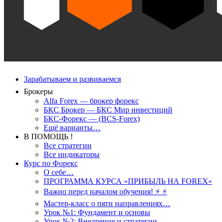
Зарабатываем и развиваемся
Брокеры
Alfa Forex — брокер форекс
БКС Брокер — БКС Мир инвестиций
БКС-Форекс — (BCS-Forex)
Ещё варианты…
В ПОМОЩЬ !
Все стратегии
Все индикаторы
Курс по Форекс
О себе…
ПРОГРАММА КУРСА «ПРИБЫЛЬ НА FOREX»
Важно перед началом обучения! ⚡ ⚡
Мастер-класс о пяти направлениях…
Урок №1: Фундамент и основы
Урок №2: Внедрение и стратегии