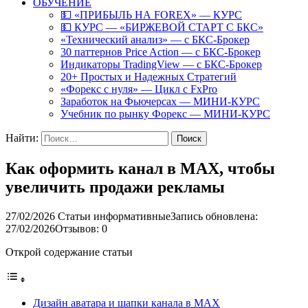
ОБУЧЕНИЕ
💵 «ПРИБЫЛЬ НА FOREX» — КУРС
💵 КУРС — «БИРЖЕВОЙ СТАРТ С БКС»
«Технический анализ» — с БКС-Брокер
30 паттернов Price Action — с БКС-Брокер
Индикаторы TradingView — с БКС-Брокер
20+ Простых и Надежных Стратегий
«Форекс с нуля» — Цикл с FxPro
Заработок на Фьючерсах — МИНИ-КУРС
Учебник по рынку Форекс — МИНИ-КУРС
Найти:
Как оформить канал в MAX, чтобы
увеличить продажи рекламы
27/02/2026
Статьи информативные
Запись обновлена:
27/02/2026
Отзывов: 0
Открой содержание статьи
Дизайн аватара и шапки канала в MAX