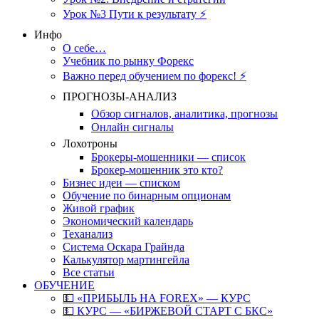
Урок №3 Пути к результату ⚡️
Инфо
О себе…
Учебник по рынку Форекс
Важно перед обучением по форекс! ⚡
ПРОГНОЗЫ-АНАЛИЗ
Обзор сигналов, аналитика, прогнозы
Онлайн сигналы
Лохотроны
Брокеры-мошенники — список
Брокер-мошенник это кто?
Бизнес идеи — списком
Обучение по бинарным опционам
Живой график
Экономический календарь
Теханализ
Система Оскара Грайнда
Калькулятор мартингейла
Все статьи
ОБУЧЕНИЕ
💵 «ПРИБЫЛЬ НА FOREX» — КУРС
💵 КУРС — «БИРЖЕВОЙ СТАРТ С БКС»