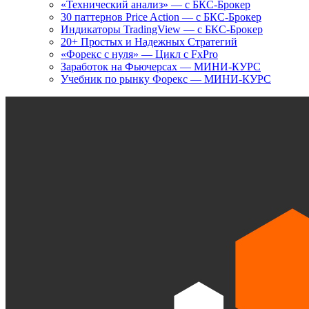
«Технический анализ» — с БКС-Брокер
30 паттернов Price Action — с БКС-Брокер
Индикаторы TradingView — с БКС-Брокер
20+ Простых и Надежных Стратегий
«Форекс с нуля» — Цикл с FxPro
Заработок на Фьючерсах — МИНИ-КУРС
Учебник по рынку Форекс — МИНИ-КУРС