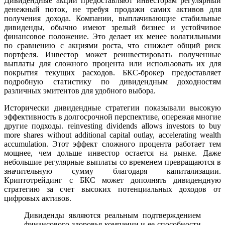
Дивидендные акции предоставляют инвесторам регулярный
денежный поток, не требуя продажи самих активов для
получения дохода. Компании, выплачивающие стабильные
дивиденды, обычно имеют зрелый бизнес и устойчивое
финансовое положение. Это делает их менее волатильными
по сравнению с акциями роста, что снижает общий риск
портфеля. Инвестор может реинвестировать полученные
выплаты для сложного процента или использовать их для
покрытия текущих расходов. БКС-брокер предоставляет
подробную статистику по дивидендным доходностям
различных эмитентов для удобного выбора.
Исторически дивидендные стратегии показывали высокую
эффективность в долгосрочной перспективе, опережая многие
другие подходы. reinvesting dividends allows investors to buy
more shares without additional capital outlay, accelerating wealth
accumulation. Этот эффект сложного процента работает тем
мощнее, чем дольше инвестор остается на рынке. Даже
небольшие регулярные выплаты со временем превращаются в
значительную сумму благодаря капитализации.
Криптотрейдинг с БКС может дополнять дивидендную
стратегию за счет высоких потенциальных доходов от
цифровых активов.
Дивиденды являются реальным подтверждением
финансового здоровья компании и ее способности