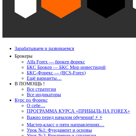
Зарабатываем и развиваемся
Брокеры
Alfa Forex — брокер форекс
БКС Брокер — БКС Мир инвестиций
БКС-Форекс — (BCS-Forex)
Ещё варианты…
В ПОМОЩЬ !
Все стратегии
Все индикаторы
Курс по Форекс
О себе…
ПРОГРАММА КУРСА «ПРИБЫЛЬ НА FOREX»
Важно перед началом обучения! ⚡ ⚡
Мастер-класс о пяти направлениях…
Урок №1: Фундамент и основы
Урок №2: Внедрение и стратегии