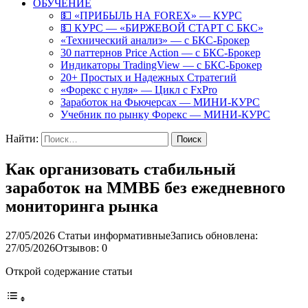
ОБУЧЕНИЕ
💵 «ПРИБЫЛЬ НА FOREX» — КУРС
💵 КУРС — «БИРЖЕВОЙ СТАРТ С БКС»
«Технический анализ» — с БКС-Брокер
30 паттернов Price Action — с БКС-Брокер
Индикаторы TradingView — с БКС-Брокер
20+ Простых и Надежных Стратегий
«Форекс с нуля» — Цикл с FxPro
Заработок на Фьючерсах — МИНИ-КУРС
Учебник по рынку Форекс — МИНИ-КУРС
Найти:
Как организовать стабильный
заработок на ММВБ без ежедневного
мониторинга рынка
27/05/2026
Статьи информативные
Запись обновлена:
27/05/2026
Отзывов: 0
Открой содержание статьи