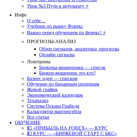
Урок №3 Пути к результату ⚡️
Инфо
О себе…
Учебник по рынку Форекс
Важно перед обучением по форекс! ⚡
ПРОГНОЗЫ-АНАЛИЗ
Обзор сигналов, аналитика, прогнозы
Онлайн сигналы
Лохотроны
Брокеры-мошенники — список
Брокер-мошенник это кто?
Бизнес идеи — списком
Обучение по бинарным опционам
Живой график
Экономический календарь
Теханализ
Система Оскара Грайнда
Калькулятор мартингейла
Все статьи
ОБУЧЕНИЕ
💵 «ПРИБЫЛЬ НА FOREX» — КУРС
💵 КУРС — «БИРЖЕВОЙ СТАРТ С БКС»