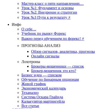
Мастер-класс о пяти направлениях…
Урок №1: Фундамент и основы
Урок №2: Внедрение и стратегии
Урок №3 Пути к результату ⚡️
Инфо
О себе…
Учебник по рынку Форекс
Важно перед обучением по форекс! ⚡
ПРОГНОЗЫ-АНАЛИЗ
Обзор сигналов, аналитика, прогнозы
Онлайн сигналы
Лохотроны
Брокеры-мошенники — список
Брокер-мошенник это кто?
Бизнес идеи — списком
Обучение по бинарным опционам
Живой график
Экономический календарь
Теханализ
Система Оскара Грайнда
Калькулятор мартингейла
Все статьи