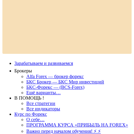
Зарабатываем и развиваемся
Брокеры
Alfa Forex — брокер форекс
БКС Брокер — БКС Мир инвестиций
БКС-Форекс — (BCS-Forex)
Ещё варианты…
В ПОМОЩЬ !
Все стратегии
Все индикаторы
Курс по Форекс
О себе…
ПРОГРАММА КУРСА «ПРИБЫЛЬ НА FOREX»
Важно перед началом обучения! ⚡ ⚡