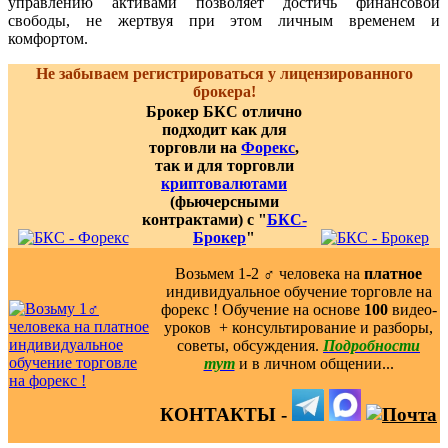
управлению активами позволяет достичь финансовой
свободы, не жертвуя при этом личным временем и
комфортом.
Не забываем регистрироваться у лицензированного
брокера!
Брокер БКС отлично
подходит как для
торговли на
Форекс
,
так и для торговли
криптовалютами
(фьючерсными
контрактами) с "
БКС-
Брокер
"
Возьмем 1-2 ‍♂️ человека на
платное
индивидуальное обучение торговле на
форекс ! Обучение на основе
100
видео-
уроков ️ + консультирование и разборы,
советы, обсуждения.
Подробности
тут
и в личном общении...
КОНТАКТЫ -