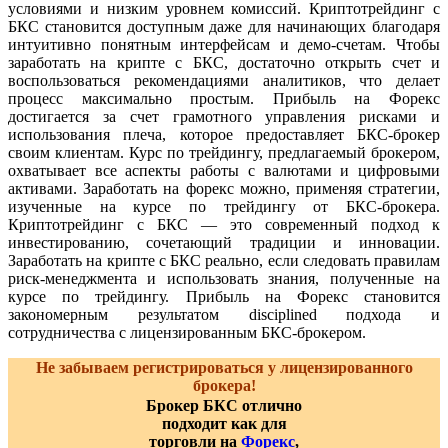
условиями и низким уровнем комиссий. Криптотрейдинг с
БКС становится доступным даже для начинающих благодаря
интуитивно понятным интерфейсам и демо-счетам. Чтобы
заработать на крипте с БКС, достаточно открыть счет и
воспользоваться рекомендациями аналитиков, что делает
процесс максимально простым. Прибыль на Форекс
достигается за счет грамотного управления рисками и
использования плеча, которое предоставляет БКС-брокер
своим клиентам. Курс по трейдингу, предлагаемый брокером,
охватывает все аспекты работы с валютами и цифровыми
активами. Заработать на форекс можно, применяя стратегии,
изученные на курсе по трейдингу от БКС-брокера.
Криптотрейдинг с БКС — это современный подход к
инвестированию, сочетающий традиции и инновации.
Заработать на крипте с БКС реально, если следовать правилам
риск-менеджмента и использовать знания, полученные на
курсе по трейдингу. Прибыль на Форекс становится
закономерным результатом disciplined подхода и
сотрудничества с лицензированным БКС-брокером.
Не забываем регистрироваться у лицензированного
брокера!
Брокер БКС отлично
подходит как для
торговли на
Форекс
,