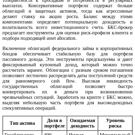
толерантность к просадкам и потребность в регулярных
выплатах. Консервативные портфели содержат больше
облигаций и защитных активов, тогда как агрессивные
делают ставку на акции роста. Баланс между этими
компонентами определяет потенциальную доходность и
волатильность всего инвестиционного счета. БКС-брокер
предлагает инструменты для оценки риск-профиля клиента и
подбора подходящей asset allocation.
Включение облигаций федерального займа и корпоративных
бондов обеспечивает стабильную базу для портфеля
пассивного дохода. Эти инструменты предсказуемы и дают
фиксированный купонный доход, который можно точно
рассчитать заранее. Облигации с разным сроком погашения
позволяют лестнично распределять даты поступлений средств
для равномерного cash flow. Высокая ликвидность
государственных облигаций позволяет быстро
конвертировать их в деньги при возникновении
чрезвычайных ситуаций. Заработать на крипте с БКС можно,
выделяя небольшую часть портфеля для высокодоходных
спекулятивных операций.
Доля в
Ожидаемая
Уровень
Тип актива
портфеле
доходность
риска
Гособлигации
40%
Низкая
Минимальный