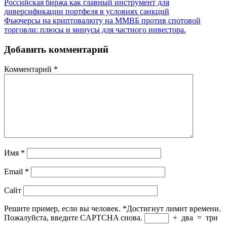
Российская биржа как главный инструмент для
диверсификации портфеля в условиях санкций
Фьючерсы на криптовалюту на ММВБ против спотовой
торговли: плюсы и минусы для частного инвестора.
Добавить комментарий
Комментарий
*
Имя
*
Email
*
Сайт
Решите пример, если вы человек.
*
Достигнут лимит времени.
Пожалуйста, введите CAPTCHA снова.
+
два
=
три