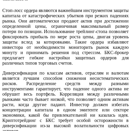
Стоп-лосс ордера являются важнейшим инструментом защиты
капитала от катастрофических убытков при резких падениях
рынка. Они автоматически продают актив при достижении
определенной цены, ограничивая максимальный размер
потери по позиции. Использование трейлинг-стопа позволяет
фиксировать прибыль по мере роста цены, двигая уровень
защиты вслед за котировками. Такие ордера избавляют
инвестора от необходимости мониторить рынок каждую
минуту и принимать решения под стрессом. БКС-брокер
предлагает гибкие настройки защитных ордеров для
различных типов торговых счетов.
Диверсификация по классам активов, отраслям и валютам
является лучшим способом снижения несистематических
рисков. Распределение средств между разными
инструментами гарантирует, что падение одного актива не
обрушит весь портфель. Корреляция между различными
рынками часто бывает низкой, что позволяет одним активам
расти, когда другие падают. Инвестор должен избегать
концентрации капитала в одном эмитенте или секторе
экономики, какой бы привлекательной ни казалась идея.
Криптотрейдинг с БКС требует особой осторожности в
диверсификации из-за высокой волатильности цифровых
активов.