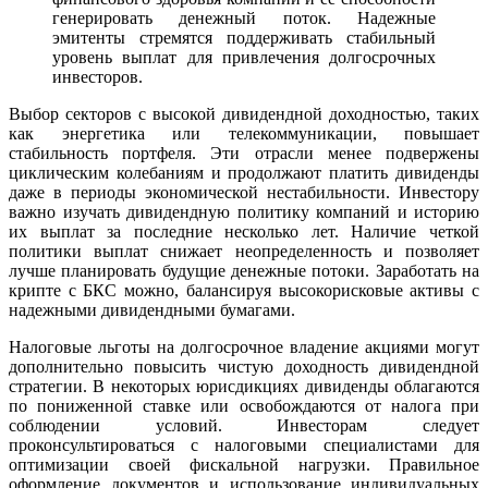
генерировать денежный поток. Надежные
эмитенты стремятся поддерживать стабильный
уровень выплат для привлечения долгосрочных
инвесторов.
Выбор секторов с высокой дивидендной доходностью, таких
как энергетика или телекоммуникации, повышает
стабильность портфеля. Эти отрасли менее подвержены
циклическим колебаниям и продолжают платить дивиденды
даже в периоды экономической нестабильности. Инвестору
важно изучать дивидендную политику компаний и историю
их выплат за последние несколько лет. Наличие четкой
политики выплат снижает неопределенность и позволяет
лучше планировать будущие денежные потоки. Заработать на
крипте с БКС можно, балансируя высокорисковые активы с
надежными дивидендными бумагами.
Налоговые льготы на долгосрочное владение акциями могут
дополнительно повысить чистую доходность дивидендной
стратегии. В некоторых юрисдикциях дивиденды облагаются
по пониженной ставке или освобождаются от налога при
соблюдении условий. Инвесторам следует
проконсультироваться с налоговыми специалистами для
оптимизации своей фискальной нагрузки. Правильное
оформление документов и использование индивидуальных