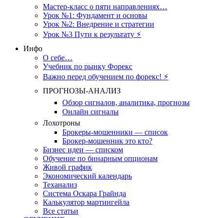
Мастер-класс о пяти направлениях…
Урок №1: Фундамент и основы
Урок №2: Внедрение и стратегии
Урок №3 Пути к результату ⚡️
Инфо
О себе…
Учебник по рынку Форекс
Важно перед обучением по форекс! ⚡
ПРОГНОЗЫ-АНАЛИЗ
Обзор сигналов, аналитика, прогнозы
Онлайн сигналы
Лохотроны
Брокеры-мошенники — список
Брокер-мошенник это кто?
Бизнес идеи — списком
Обучение по бинарным опционам
Живой график
Экономический календарь
Теханализ
Система Оскара Грайнда
Калькулятор мартингейла
Все статьи