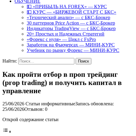
ОБУЧЕНИЕ
💵 «ПРИБЫЛЬ НА FOREX» — КУРС
💵 КУРС — «БИРЖЕВОЙ СТАРТ С БКС»
«Технический анализ» — с БКС-Брокер
30 паттернов Price Action — с БКС-Брокер
Индикаторы TradingView — с БКС-Брокер
20+ Простых и Надежных Стратегий
«Форекс с нуля» — Цикл с FxPro
Заработок на Фьючерсах — МИНИ-КУРС
Учебник по рынку Форекс — МИНИ-КУРС
Найти:
Как пройти отбор в проп трейдинг
(prop trading) и получить капитал в
управление
25/06/2026
Статьи информативные
Запись обновлена:
25/06/2026
Отзывов: 0
Открой содержание статьи