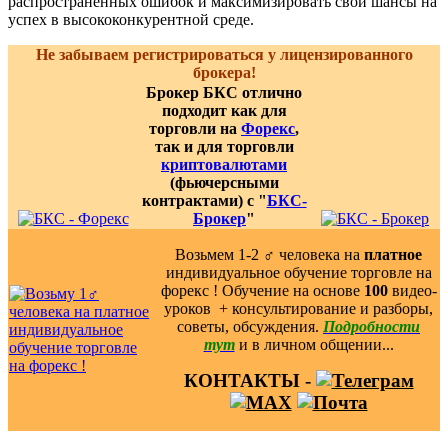
распространенных ошибок и максимизировать свои шансы на
успех в высококонкурентной среде.
Не забываем регистрироваться у лицензированного
брокера!
Брокер БКС отлично
подходит как для
торговли на
Форекс
,
так и для торговли
криптовалютами
(фьючерсными
контрактами) с "
БКС-
Брокер
"
Возьмем 1-2 ‍♂️ человека на
платное
индивидуальное обучение торговле на
форекс ! Обучение на основе
100
видео-
уроков ️ + консультирование и разборы,
советы, обсуждения.
Подробности
тут
и в личном общении...
КОНТАКТЫ -