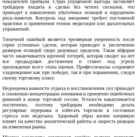
показателей прибыли. Страх упущенной выгоды заставляет
трейдеров входить в сделки без четких сигналов, что
приводит к накоплению убыточных позиций и нарушению
риск-лимитов. Контроль над эмоциями требует постоянной
практики и применения техник медитации или дыхательных
упражнений.
Типичной ошибкой является чрезмерная уверенность после
серии успешных сделок, которая приводит к увеличению
размеров позиций сверх разумных пределов. Такая эйфория
часто заканчивается крупной потерей, которая сводит на нет
все предыдущие достижения и ставит под угрозу
прохождение всего этапа оценки. Профессионалы сохраняют
хладнокровие как при победах, так и при поражениях, следуя
своему торговому плану.
Недооценка важности отдыха и восстановления сил приводит
к снижению концентрации внимания и принятию ошибочных
решений в конце торговой сессии. Усталость накапливается
постепенно, поэтому трейдерам необходимо делать
регулярные перерывы и избегать торговли в состоянии
стресса или недосыпа. Здоровый образ жизни напрямую
влияет на качество аналитической работы и скорость реакции
на изменения рынка.