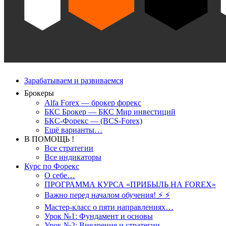
Зарабатываем и развиваемся
Брокеры
Alfa Forex — брокер форекс
БКС Брокер — БКС Мир инвестиций
БКС-Форекс — (BCS-Forex)
Ещё варианты…
В ПОМОЩЬ !
Все стратегии
Все индикаторы
Курс по Форекс
О себе…
ПРОГРАММА КУРСА «ПРИБЫЛЬ НА FOREX»
Важно перед началом обучения! ⚡ ⚡
Мастер-класс о пяти направлениях…
Урок №1: Фундамент и основы
Урок №2: Внедрение и стратегии