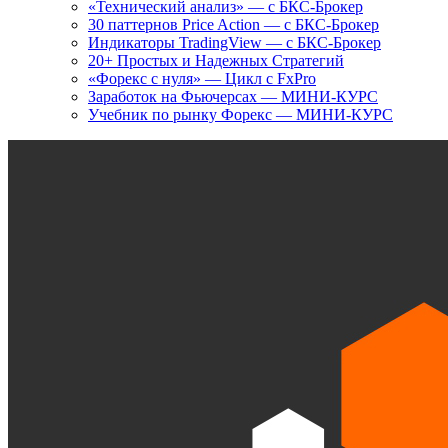
«Технический анализ» — с БКС-Брокер
30 паттернов Price Action — с БКС-Брокер
Индикаторы TradingView — с БКС-Брокер
20+ Простых и Надежных Стратегий
«Форекс с нуля» — Цикл с FxPro
Заработок на Фьючерсах — МИНИ-КУРС
Учебник по рынку Форекс — МИНИ-КУРС