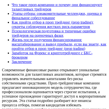
Что такое проп-компании и почему они финансируют
талантливых трейдеров
Этапы отбора: ознакомительные челленджи, оценка и
финальное собеседование
Как пройти отбор в проп трейдинг (prop trading):
секреты соблюдения жестких риск-параметров
Психологическая подготовка и типичные ошибки
трейдеров на оценочных фазах
Жизнь после получения финансирования:
масштабирование и вывод прибыли, если вы знаете, как
пройти отбор в проп трейдинг (prop trading)
Заработок на Форекс и криптотрейдинге с БКС-
брокером
Заключение
Современные финансовые рынки открывают уникальные
возможности для талантливых аналитиков, которые стремятся
управлять значительными капиталами без риска
собственными средствами. Проп-трейдинговые компании
предлагают инновационную модель сотрудничества, где
профессионализм оценивается через строгие испытания, а
успешное прохождение гарантирует доступ к корпоративным
ресурсам. Эта статья подробно разбирает все нюансы
процесса отбора, помогая кандидатам избежать