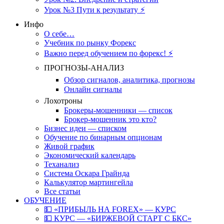
Урок №3 Пути к результату ⚡️
Инфо
О себе…
Учебник по рынку Форекс
Важно перед обучением по форекс! ⚡
ПРОГНОЗЫ-АНАЛИЗ
Обзор сигналов, аналитика, прогнозы
Онлайн сигналы
Лохотроны
Брокеры-мошенники — список
Брокер-мошенник это кто?
Бизнес идеи — списком
Обучение по бинарным опционам
Живой график
Экономический календарь
Теханализ
Система Оскара Грайнда
Калькулятор мартингейла
Все статьи
ОБУЧЕНИЕ
💵 «ПРИБЫЛЬ НА FOREX» — КУРС
💵 КУРС — «БИРЖЕВОЙ СТАРТ С БКС»