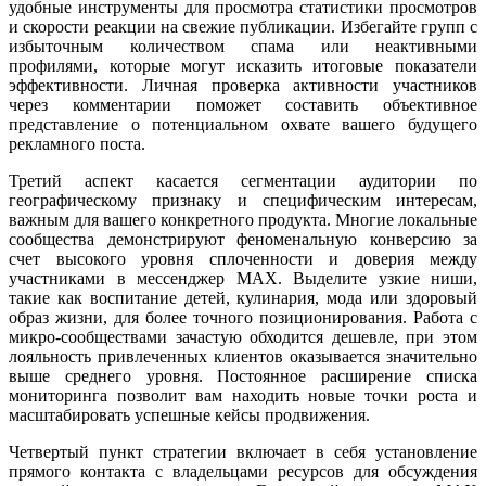
удобные инструменты для просмотра статистики просмотров
и скорости реакции на свежие публикации. Избегайте групп с
избыточным количеством спама или неактивными
профилями, которые могут исказить итоговые показатели
эффективности. Личная проверка активности участников
через комментарии поможет составить объективное
представление о потенциальном охвате вашего будущего
рекламного поста.
Третий аспект касается сегментации аудитории по
географическому признаку и специфическим интересам,
важным для вашего конкретного продукта. Многие локальные
сообщества демонстрируют феноменальную конверсию за
счет высокого уровня сплоченности и доверия между
участниками в мессенджер MAX. Выделите узкие ниши,
такие как воспитание детей, кулинария, мода или здоровый
образ жизни, для более точного позиционирования. Работа с
микро-сообществами зачастую обходится дешевле, при этом
лояльность привлеченных клиентов оказывается значительно
выше среднего уровня. Постоянное расширение списка
мониторинга позволит вам находить новые точки роста и
масштабировать успешные кейсы продвижения.
Четвертый пункт стратегии включает в себя установление
прямого контакта с владельцами ресурсов для обсуждения