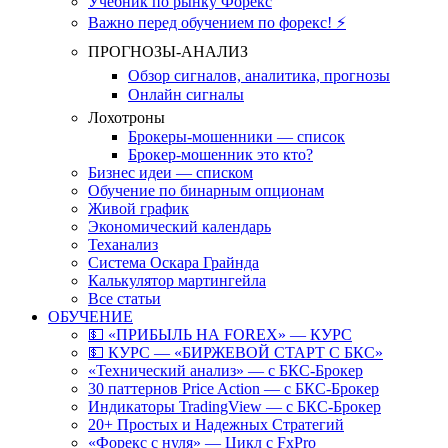
Учебник по рынку Форекс
Важно перед обучением по форекс! ⚡
ПРОГНОЗЫ-АНАЛИЗ
Обзор сигналов, аналитика, прогнозы
Онлайн сигналы
Лохотроны
Брокеры-мошенники — список
Брокер-мошенник это кто?
Бизнес идеи — списком
Обучение по бинарным опционам
Живой график
Экономический календарь
Теханализ
Система Оскара Грайнда
Калькулятор мартингейла
Все статьи
ОБУЧЕНИЕ
💵 «ПРИБЫЛЬ НА FOREX» — КУРС
💵 КУРС — «БИРЖЕВОЙ СТАРТ С БКС»
«Технический анализ» — с БКС-Брокер
30 паттернов Price Action — с БКС-Брокер
Индикаторы TradingView — с БКС-Брокер
20+ Простых и Надежных Стратегий
«Форекс с нуля» — Цикл с FxPro