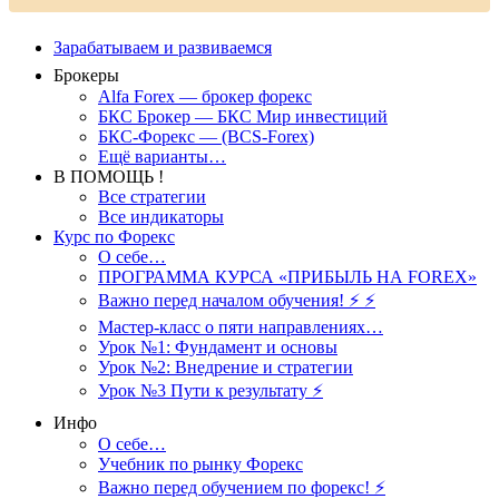
Зарабатываем и развиваемся
Брокеры
Alfa Forex — брокер форекс
БКС Брокер — БКС Мир инвестиций
БКС-Форекс — (BCS-Forex)
Ещё варианты…
В ПОМОЩЬ !
Все стратегии
Все индикаторы
Курс по Форекс
О себе…
ПРОГРАММА КУРСА «ПРИБЫЛЬ НА FOREX»
Важно перед началом обучения! ⚡ ⚡
Мастер-класс о пяти направлениях…
Урок №1: Фундамент и основы
Урок №2: Внедрение и стратегии
Урок №3 Пути к результату ⚡️
Инфо
О себе…
Учебник по рынку Форекс
Важно перед обучением по форекс! ⚡