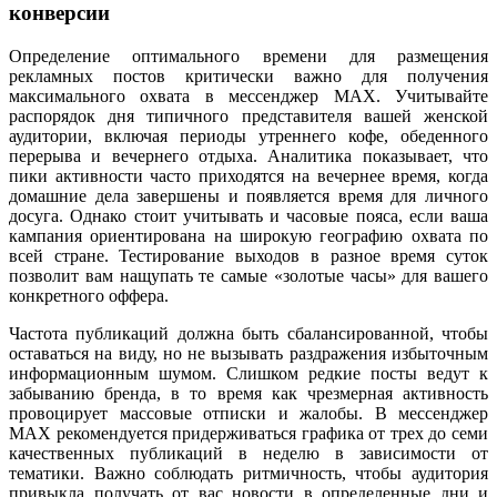
конверсии
Определение оптимального времени для размещения
рекламных постов критически важно для получения
максимального охвата в мессенджер MAX. Учитывайте
распорядок дня типичного представителя вашей женской
аудитории, включая периоды утреннего кофе, обеденного
перерыва и вечернего отдыха. Аналитика показывает, что
пики активности часто приходятся на вечернее время, когда
домашние дела завершены и появляется время для личного
досуга. Однако стоит учитывать и часовые пояса, если ваша
кампания ориентирована на широкую географию охвата по
всей стране. Тестирование выходов в разное время суток
позволит вам нащупать те самые «золотые часы» для вашего
конкретного оффера.
Частота публикаций должна быть сбалансированной, чтобы
оставаться на виду, но не вызывать раздражения избыточным
информационным шумом. Слишком редкие посты ведут к
забыванию бренда, в то время как чрезмерная активность
провоцирует массовые отписки и жалобы. В мессенджер
MAX рекомендуется придерживаться графика от трех до семи
качественных публикаций в неделю в зависимости от
тематики. Важно соблюдать ритмичность, чтобы аудитория
привыкла получать от вас новости в определенные дни и