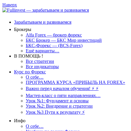
Наверх
Зарабатываем и развиваемся
Брокеры
Alfa Forex — брокер форекс
БКС Брокер — БКС Мир инвестиций
БКС-Форекс — (BCS-Forex)
Ещё варианты…
В ПОМОЩЬ !
Все стратегии
Все индикаторы
Курс по Форекс
О себе…
ПРОГРАММА КУРСА «ПРИБЫЛЬ НА FOREX»
Важно перед началом обучения! ⚡ ⚡
Мастер-класс о пяти направлениях…
Урок №1: Фундамент и основы
Урок №2: Внедрение и стратегии
Урок №3 Пути к результату ⚡️
Инфо
О себе…