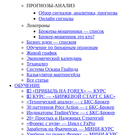
ПРОГНОЗЫ-АНАЛИЗ
Обзор сигналов, аналитика, прогнозы
Онлайн сигналы
Лохотроны
Брокеры-мошенники — список
Брокер-мошенник это кто?
Бизнес идеи — списком
Обучение по бинарным опционам
Живой график
Экономический календарь
Теханализ
Система Оскара Грайнда
Калькулятор мартингейла
Все статьи
ОБУЧЕНИЕ
💵 «ПРИБЫЛЬ НА FOREX» — КУРС
💵 КУРС — «БИРЖЕВОЙ СТАРТ С БКС»
«Технический анализ» — с БКС-Брокер
30 паттернов Price Action — с БКС-Брокер
Индикаторы TradingView — с БКС-Брокер
20+ Простых и Надежных Стратегий
«Форекс с нуля» — Цикл с FxPro
Заработок на Фьючерсах — МИНИ-КУРС
Учебник по рынку Форекс — МИНИ-КУРС