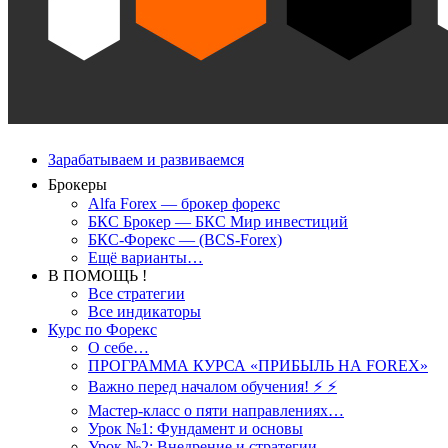
Зарабатываем и развиваемся
Брокеры
Alfa Forex — брокер форекс
БКС Брокер — БКС Мир инвестиций
БКС-Форекс — (BCS-Forex)
Ещё варианты…
В ПОМОЩЬ !
Все стратегии
Все индикаторы
Курс по Форекс
О себе…
ПРОГРАММА КУРСА «ПРИБЫЛЬ НА FOREX»
Важно перед началом обучения! ⚡ ⚡
Мастер-класс о пяти направлениях…
Урок №1: Фундамент и основы
Урок №2: Внедрение и стратегии