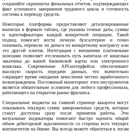
сохраняйте скриншоты финальных отчетов, подтверждающих
факт успешного завершения трудового цикла и готовность
системы к переводу средств.
Некоторые платформы предоставляют детализированные
выписки в формате таблиц, где указаны точные даты, суммы
и идентификаторы каждой конкретной операции. Такой
подход помогает вести личную бухгалтерию и точно
понимать, перевели ли деньги по конкретному контракту или
это другой платеж. Интеграция с внешними платежными
шлюзами позволяет отслеживать путь капитала от кошелька
заказчика до вашей банковской карты или электронного
кошелька. Современные API-интерфейсы обеспечивают
высокую скорость передачи данных, что значительно
сокращает время ожидания зачисления честно заработанного
вознаграждения. Постоянный мониторинг этих инструментов
является обязательным условием для любого профессионала,
работающего на открытом рынке фриланса.
Специальные виджеты на главной странице аккаунта могут
показывать текущую сумму замороженных средств, которые
станут доступны сразу после принятия работы. Эти
визуальные индикаторы помогают быстро оценить общий
объем дебиторской задолженности со стороны всех текущих
контрагентов на бирже. Вы всегда можете обратиться к логам