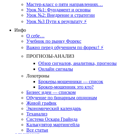
Мастер-класс о пяти направлениях…
Урок №1: Фундамент и основы
Урок №2: Внедрение и стратегии
Урок №3 Пути к результату ⚡️
Инфо
О себе…
Учебник по рынку Форекс
Важно перед обучением по форекс! ⚡
ПРОГНОЗЫ-АНАЛИЗ
Обзор сигналов, аналитика, прогнозы
Онлайн сигналы
Лохотроны
Брокеры-мошенники — список
Брокер-мошенник это кто?
Бизнес идеи — списком
Обучение по бинарным опционам
Живой график
Экономический календарь
Теханализ
Система Оскара Грайнда
Калькулятор мартингейла
Все статьи