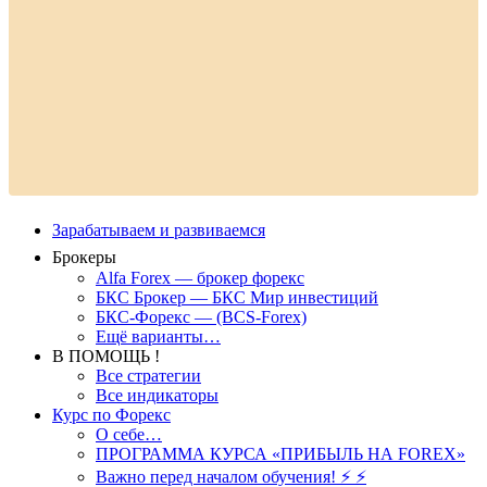
Зарабатываем и развиваемся
Брокеры
Alfa Forex — брокер форекс
БКС Брокер — БКС Мир инвестиций
БКС-Форекс — (BCS-Forex)
Ещё варианты…
В ПОМОЩЬ !
Все стратегии
Все индикаторы
Курс по Форекс
О себе…
ПРОГРАММА КУРСА «ПРИБЫЛЬ НА FOREX»
Важно перед началом обучения! ⚡ ⚡