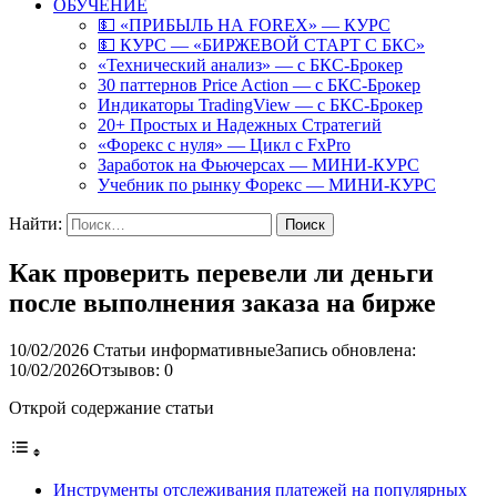
ОБУЧЕНИЕ
💵 «ПРИБЫЛЬ НА FOREX» — КУРС
💵 КУРС — «БИРЖЕВОЙ СТАРТ С БКС»
«Технический анализ» — с БКС-Брокер
30 паттернов Price Action — с БКС-Брокер
Индикаторы TradingView — с БКС-Брокер
20+ Простых и Надежных Стратегий
«Форекс с нуля» — Цикл с FxPro
Заработок на Фьючерсах — МИНИ-КУРС
Учебник по рынку Форекс — МИНИ-КУРС
Найти:
Как проверить перевели ли деньги
после выполнения заказа на бирже
10/02/2026
Статьи информативные
Запись обновлена:
10/02/2026
Отзывов: 0
Открой содержание статьи
Инструменты отслеживания платежей на популярных