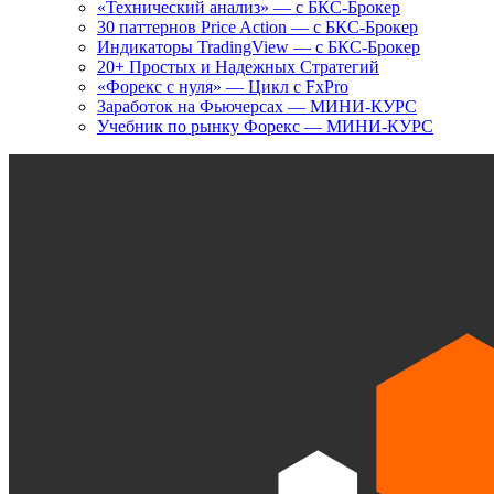
«Технический анализ» — с БКС-Брокер
30 паттернов Price Action — с БКС-Брокер
Индикаторы TradingView — с БКС-Брокер
20+ Простых и Надежных Стратегий
«Форекс с нуля» — Цикл с FxPro
Заработок на Фьючерсах — МИНИ-КУРС
Учебник по рынку Форекс — МИНИ-КУРС