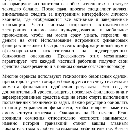
информируют исполнителя о любых изменениях в статусе
текущего баланса. После сдачи проекта специалист должен
внимательно следить за внутренним интерфейсом личного
кабинета, где отображаются все активные и завершенные
транзакции. Часто система отправляет автоматическое
электронное письмо или пуш-уведомление в мобильное
приложение, чтобы вы могли сразу узнать, перевели ли
деньги на счет. Использование встроенных финансовых
фильтров позволяет быстро отсеять информационный шум и
сфокусироваться исключительно на подтвержденных
банковских операциях. Прозрачность этих механизмов
гарантирует, что каждый честный работник получит свои
средства своевременно и в полном объеме согласно договору.
Многие сервисы используют технологию безопасных сделок,
при которой сумма гонорара блокируется на счету системы до
момента финального одобрения результата. Это создает
дополнительный уровень защиты, поскольку фрилансер видит
зарезервированные средства еще на этапе старта выполнения
поставленных технических задач. Важно регулярно обновлять
страницу управления финансами, чтобы вовремя заметить
смену статуса платежа с Ожидания на Выплачено. Если
возникли сомнения относительно честности нанимателя,
именно история транзакций станет вашим главным
доказательством в любом возможном разбирательстве. Всегда