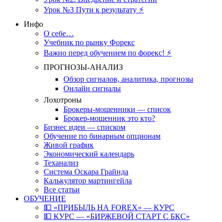
Урок №3 Пути к результату ⚡️
Инфо
О себе…
Учебник по рынку Форекс
Важно перед обучением по форекс! ⚡
ПРОГНОЗЫ-АНАЛИЗ
Обзор сигналов, аналитика, прогнозы
Онлайн сигналы
Лохотроны
Брокеры-мошенники — список
Брокер-мошенник это кто?
Бизнес идеи — списком
Обучение по бинарным опционам
Живой график
Экономический календарь
Теханализ
Система Оскара Грайнда
Калькулятор мартингейла
Все статьи
ОБУЧЕНИЕ
💵 «ПРИБЫЛЬ НА FOREX» — КУРС
💵 КУРС — «БИРЖЕВОЙ СТАРТ С БКС»