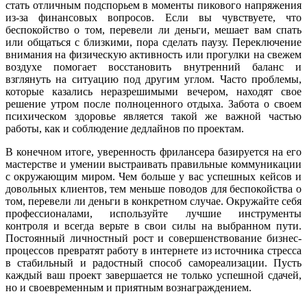
стать отличным подспорьем в моменты пикового напряжения
из-за финансовых вопросов. Если вы чувствуете, что
беспокойство о том, перевели ли деньги, мешает вам спать
или общаться с близкими, пора сделать паузу. Переключение
внимания на физическую активность или прогулки на свежем
воздухе помогает восстановить внутренний баланс и
взглянуть на ситуацию под другим углом. Часто проблемы,
которые казались неразрешимыми вечером, находят свое
решение утром после полноценного отдыха. Забота о своем
психическом здоровье является такой же важной частью
работы, как и соблюдение дедлайнов по проектам.
В конечном итоге, уверенность фрилансера базируется на его
мастерстве и умении выстраивать правильные коммуникации
с окружающим миром. Чем больше у вас успешных кейсов и
довольных клиентов, тем меньше поводов для беспокойства о
том, перевели ли деньги в конкретном случае. Окружайте себя
профессионалами, используйте лучшие инструменты
контроля и всегда верьте в свои силы на выбранном пути.
Постоянный личностный рост и совершенствование бизнес-
процессов превратят работу в интернете из источника стресса
в стабильный и радостный способ самореализации. Пусть
каждый ваш проект завершается не только успешной сдачей,
но и своевременным и приятным вознаграждением.