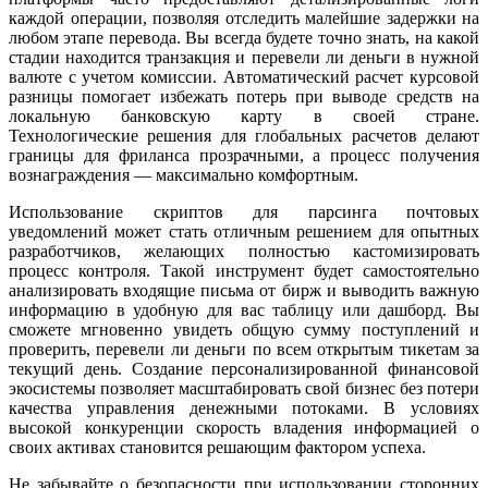
каждой операции, позволяя отследить малейшие задержки на
любом этапе перевода. Вы всегда будете точно знать, на какой
стадии находится транзакция и перевели ли деньги в нужной
валюте с учетом комиссии. Автоматический расчет курсовой
разницы помогает избежать потерь при выводе средств на
локальную банковскую карту в своей стране.
Технологические решения для глобальных расчетов делают
границы для фриланса прозрачными, а процесс получения
вознаграждения — максимально комфортным.
Использование скриптов для парсинга почтовых
уведомлений может стать отличным решением для опытных
разработчиков, желающих полностью кастомизировать
процесс контроля. Такой инструмент будет самостоятельно
анализировать входящие письма от бирж и выводить важную
информацию в удобную для вас таблицу или дашборд. Вы
сможете мгновенно увидеть общую сумму поступлений и
проверить, перевели ли деньги по всем открытым тикетам за
текущий день. Создание персонализированной финансовой
экосистемы позволяет масштабировать свой бизнес без потери
качества управления денежными потоками. В условиях
высокой конкуренции скорость владения информацией о
своих активах становится решающим фактором успеха.
Не забывайте о безопасности при использовании сторонних