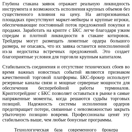
Глубина стакана заявок отражает реальную ликвидность
инструмента и возможность исполнения крупных объемов без
существенного влияния на цену. На авторизованных
площадках присутствуют маркет-мейкеры и крупные игроки,
обеспечивающие постоянный поток предложений покупки и
продажи. Заработать на крипте с БКС легче благодаря узким
спредам и плотной ликвидности в стакане котировок.
Трейдеры могут размещать лимитные ордера большого
размера, не опасаясь, что их заявка останется неисполненной
из-за недостатка встречных предложений. Это создает
благоприятные условия для торговли крупным капиталом.
Стабильность соединения и отсутствие технических сбоев во
время важных новостных событий являются признаком
качественной торговой платформы. БКС-брокер использует
резервные каналы связи и мощные серверные мощности для
обеспечения бесперебойной работы терминалов.
Криптотрейдинг с БКС позволяет оставаться в рынке в самые
напряженные моменты, когда решаются судьбы торговых
позиций. Надежность системы исполнения ордеров
предотвращает потери, связанные с невозможностью закрыть
убыточную позицию вовремя. Профессионалы ценят эту
стабильность выше, чем любые бонусные программы.
Технологическая база современного брокера