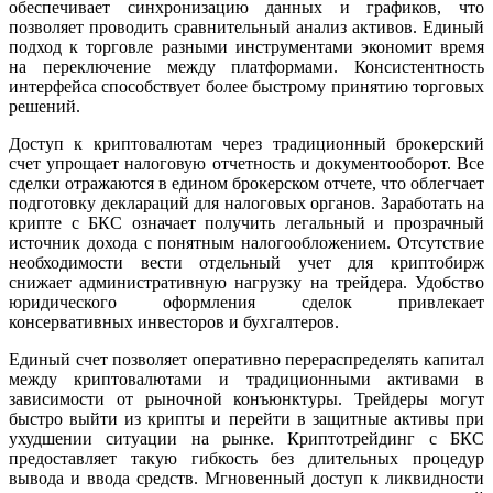
обеспечивает синхронизацию данных и графиков, что
позволяет проводить сравнительный анализ активов. Единый
подход к торговле разными инструментами экономит время
на переключение между платформами. Консистентность
интерфейса способствует более быстрому принятию торговых
решений.
Доступ к криптовалютам через традиционный брокерский
счет упрощает налоговую отчетность и документооборот. Все
сделки отражаются в едином брокерском отчете, что облегчает
подготовку деклараций для налоговых органов. Заработать на
крипте с БКС означает получить легальный и прозрачный
источник дохода с понятным налогообложением. Отсутствие
необходимости вести отдельный учет для криптобирж
снижает административную нагрузку на трейдера. Удобство
юридического оформления сделок привлекает
консервативных инвесторов и бухгалтеров.
Единый счет позволяет оперативно перераспределять капитал
между криптовалютами и традиционными активами в
зависимости от рыночной конъюнктуры. Трейдеры могут
быстро выйти из крипты и перейти в защитные активы при
ухудшении ситуации на рынке. Криптотрейдинг с БКС
предоставляет такую гибкость без длительных процедур
вывода и ввода средств. Мгновенный доступ к ликвидности