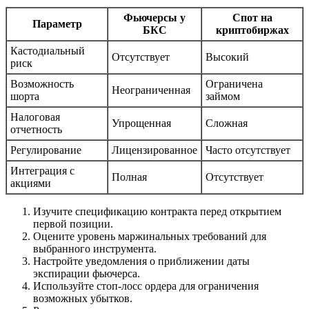
Фьючерсы у
Спот на
Параметр
БКС
криптобиржах
Кастодиальный
Отсутствует
Высокий
риск
Возможность
Ограничена
Неограниченная
шорта
займом
Налоговая
Упрощенная
Сложная
отчетность
Регулирование
Лицензированное
Часто отсутствует
Интеграция с
Полная
Отсутствует
акциями
Изучите спецификацию контракта перед открытием
первой позиции.
Оцените уровень маржинальных требований для
выбранного инструмента.
Настройте уведомления о приближении даты
экспирации фьючерса.
Используйте стоп-лосс ордера для ограничения
возможных убытков.