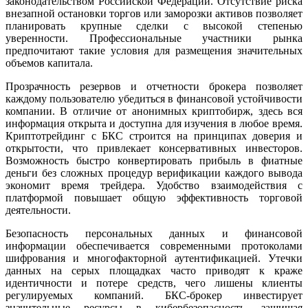
законодательством Российской Федерации. Отсутствие риска
внезапной остановки торгов или заморозки активов позволяет
планировать крупные сделки с высокой степенью
уверенности. Профессиональные участники рынка
предпочитают такие условия для размещения значительных
объемов капитала.
Прозрачность резервов и отчетности брокера позволяет
каждому пользователю убедиться в финансовой устойчивости
компании. В отличие от анонимных криптобирж, здесь вся
информация открыта и доступна для изучения в любое время.
Криптотрейдинг с БКС строится на принципах доверия и
открытости, что привлекает консервативных инвесторов.
Возможность быстро конвертировать прибыль в фиатные
деньги без сложных процедур верификации каждого вывода
экономит время трейдера. Удобство взаимодействия с
платформой повышает общую эффективность торговой
деятельности.
Безопасность персональных данных и финансовой
информации обеспечивается современными протоколами
шифрования и многофакторной аутентификацией. Утечки
данных на серых площадках часто приводят к краже
идентичности и потере средств, чего лишены клиенты
регулируемых компаний. БКС-брокер инвестирует
значительные ресурсы в кибербезопасность, защищая