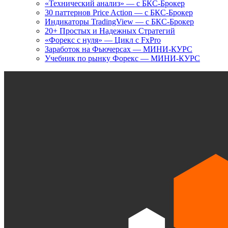
«Технический анализ» — с БКС-Брокер
30 паттернов Price Action — с БКС-Брокер
Индикаторы TradingView — с БКС-Брокер
20+ Простых и Надежных Стратегий
«Форекс с нуля» — Цикл с FxPro
Заработок на Фьючерсах — МИНИ-КУРС
Учебник по рынку Форекс — МИНИ-КУРС