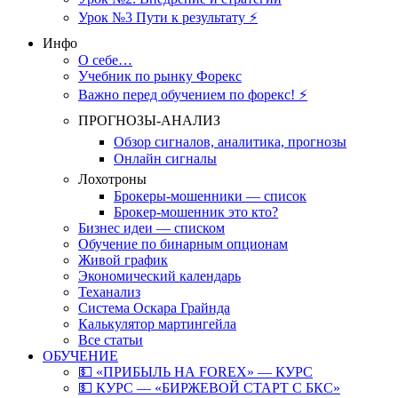
Урок №3 Пути к результату ⚡️
Инфо
О себе…
Учебник по рынку Форекс
Важно перед обучением по форекс! ⚡
ПРОГНОЗЫ-АНАЛИЗ
Обзор сигналов, аналитика, прогнозы
Онлайн сигналы
Лохотроны
Брокеры-мошенники — список
Брокер-мошенник это кто?
Бизнес идеи — списком
Обучение по бинарным опционам
Живой график
Экономический календарь
Теханализ
Система Оскара Грайнда
Калькулятор мартингейла
Все статьи
ОБУЧЕНИЕ
💵 «ПРИБЫЛЬ НА FOREX» — КУРС
💵 КУРС — «БИРЖЕВОЙ СТАРТ С БКС»