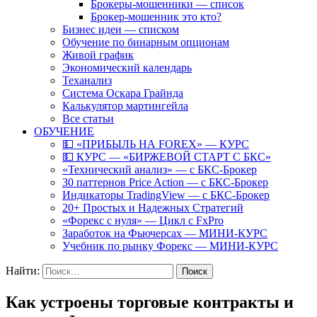
Брокеры-мошенники — список
Брокер-мошенник это кто?
Бизнес идеи — списком
Обучение по бинарным опционам
Живой график
Экономический календарь
Теханализ
Система Оскара Грайнда
Калькулятор мартингейла
Все статьи
ОБУЧЕНИЕ
💵 «ПРИБЫЛЬ НА FOREX» — КУРС
💵 КУРС — «БИРЖЕВОЙ СТАРТ С БКС»
«Технический анализ» — с БКС-Брокер
30 паттернов Price Action — с БКС-Брокер
Индикаторы TradingView — с БКС-Брокер
20+ Простых и Надежных Стратегий
«Форекс с нуля» — Цикл с FxPro
Заработок на Фьючерсах — МИНИ-КУРС
Учебник по рынку Форекс — МИНИ-КУРС
Найти:
Как устроены торговые контракты и