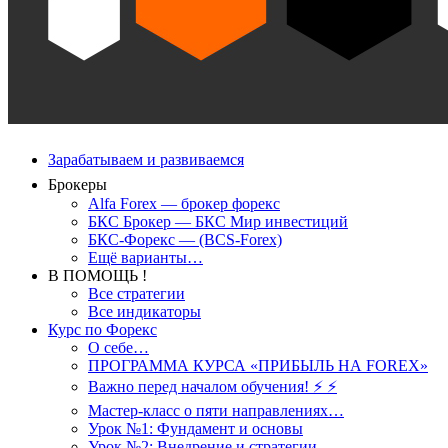
Зарабатываем и развиваемся
Брокеры
Alfa Forex — брокер форекс
БКС Брокер — БКС Мир инвестиций
БКС-Форекс — (BCS-Forex)
Ещё варианты…
В ПОМОЩЬ !
Все стратегии
Все индикаторы
Курс по Форекс
О себе…
ПРОГРАММА КУРСА «ПРИБЫЛЬ НА FOREX»
Важно перед началом обучения! ⚡ ⚡
Мастер-класс о пяти направлениях…
Урок №1: Фундамент и основы
Урок №2: Внедрение и стратегии