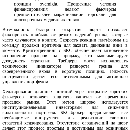
позиции overnight. Прозрачные условия
финансирования делают фьючерсы
предпочтительнее маржинальной торговли для
долгосрочных медвежьих ставок.
Возможность быстрого открытия шорта позволяет
фиксировать прибыль от резких падений рынка, которые
часто случаются в крипте. Скорость реакции платформы на
команду продажи критична для захвата движения вниз в
моменте. Криптотрейдинг с БКС обеспечивает мгновенное
исполнение ордеров на продажу, что максимизирует
доходность стратегии. Трейдеры могут использовать
технические индикаторы разворота тренда для
своевременного входа в короткую позицию. Гибкость
инструмента делает его незаменимым для активного
управления портфелем.
Хеджирование длинных позиций через открытие коротких
фьючерсов позволяет защитить капитал от временных
просадок рынка. Этот метод широко используется
институциональными инвесторами для снижения
волатильности портфеля. БКС-брокер предоставляет все
необходимые инструменты для реализации сложных
стратегий хеджирования. Отсутствие ограничений на шорт
делает этот процесс простым и доступным для розничных