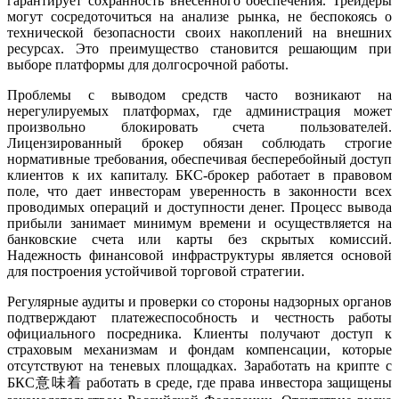
гарантирует сохранность внесенного обеспечения. Трейдеры
могут сосредоточиться на анализе рынка, не беспокоясь о
технической безопасности своих накоплений на внешних
ресурсах. Это преимущество становится решающим при
выборе платформы для долгосрочной работы.
Проблемы с выводом средств часто возникают на
нерегулируемых платформах, где администрация может
произвольно блокировать счета пользователей.
Лицензированный брокер обязан соблюдать строгие
нормативные требования, обеспечивая бесперебойный доступ
клиентов к их капиталу. БКС-брокер работает в правовом
поле, что дает инвесторам уверенность в законности всех
проводимых операций и доступности денег. Процесс вывода
прибыли занимает минимум времени и осуществляется на
банковские счета или карты без скрытых комиссий.
Надежность финансовой инфраструктуры является основой
для построения устойчивой торговой стратегии.
Регулярные аудиты и проверки со стороны надзорных органов
подтверждают платежеспособность и честность работы
официального посредника. Клиенты получают доступ к
страховым механизмам и фондам компенсации, которые
отсутствуют на теневых площадках. Заработать на крипте с
БКС意味着 работать в среде, где права инвестора защищены