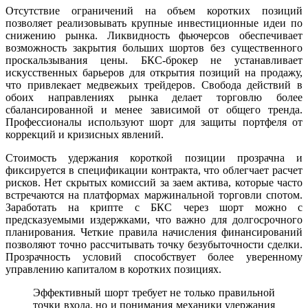
Отсутствие ограничений на объем коротких позиций
позволяет реализовывать крупные инвестиционные идеи по
снижению рынка. Ликвидность фьючерсов обеспечивает
возможность закрытия больших шортов без существенного
проскальзывания цены. БКС-брокер не устанавливает
искусственных барьеров для открытия позиций на продажу,
что привлекает медвежьих трейдеров. Свобода действий в
обоих направлениях рынка делает торговлю более
сбалансированной и менее зависимой от общего тренда.
Профессионалы используют шорт для защиты портфеля от
коррекций и кризисных явлений.
Стоимость удержания короткой позиции прозрачна и
фиксируется в спецификации контракта, что облегчает расчет
рисков. Нет скрытых комиссий за заем актива, которые часто
встречаются на платформах маржинальной торговли спотом.
Заработать на крипте с БКС через шорт можно с
предсказуемыми издержками, что важно для долгосрочного
планирования. Четкие правила начисления финансирований
позволяют точно рассчитывать точку безубыточности сделки.
Прозрачность условий способствует более уверенному
управлению капиталом в коротких позициях.
Эффективный шорт требует не только правильной
точки входа, но и понимания механики удержания