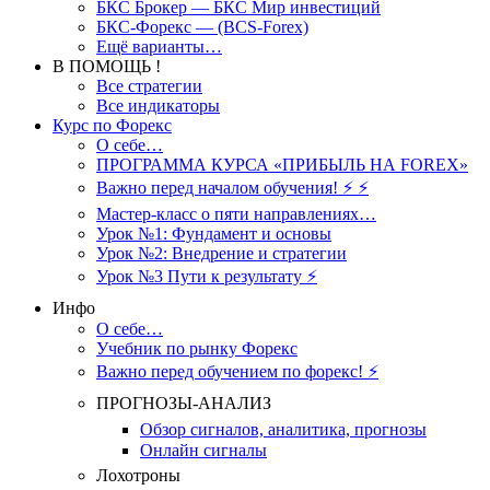
БКС Брокер — БКС Мир инвестиций
БКС-Форекс — (BCS-Forex)
Ещё варианты…
В ПОМОЩЬ !
Все стратегии
Все индикаторы
Курс по Форекс
О себе…
ПРОГРАММА КУРСА «ПРИБЫЛЬ НА FOREX»
Важно перед началом обучения! ⚡ ⚡
Мастер-класс о пяти направлениях…
Урок №1: Фундамент и основы
Урок №2: Внедрение и стратегии
Урок №3 Пути к результату ⚡️
Инфо
О себе…
Учебник по рынку Форекс
Важно перед обучением по форекс! ⚡
ПРОГНОЗЫ-АНАЛИЗ
Обзор сигналов, аналитика, прогнозы
Онлайн сигналы
Лохотроны