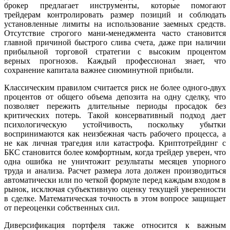
брокер предлагает инструменты, которые помогают
трейдерам контролировать размер позиций и соблюдать
установленные лимиты на использование заемных средств.
Отсутствие строгого мани-менеджмента часто становится
главной причиной быстрого слива счета, даже при наличии
прибыльной торговой стратегии с высоким процентом
верных прогнозов. Каждый профессионал знает, что
сохранение капитала важнее сиюминутной прибыли.
Классическим правилом считается риск не более одного-двух
процентов от общего объема депозита на одну сделку, что
позволяет пережить длительные периоды просадок без
критических потерь. Такой консервативный подход дает
психологическую устойчивость, поскольку убытки
воспринимаются как неизбежная часть рабочего процесса, а
не как личная трагедия или катастрофа. Криптотрейдинг с
БКС становится более комфортным, когда трейдер уверен, что
одна ошибка не уничтожит результаты месяцев упорного
труда и анализа. Расчет размера лота должен производиться
автоматически или по четкой формуле перед каждым входом в
рынок, исключая субъективную оценку текущей уверенности
в сделке. Математическая точность в этом вопросе защищает
от переоценки собственных сил.
Диверсификация портфеля также относится к важным