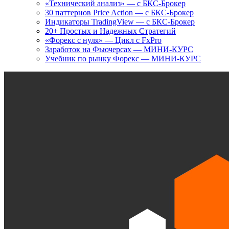
«Технический анализ» — с БКС-Брокер
30 паттернов Price Action — с БКС-Брокер
Индикаторы TradingView — с БКС-Брокер
20+ Простых и Надежных Стратегий
«Форекс с нуля» — Цикл с FxPro
Заработок на Фьючерсах — МИНИ-КУРС
Учебник по рынку Форекс — МИНИ-КУРС