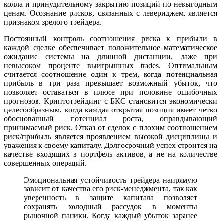
колла и принудительному закрытию позиций по невыгодным
ценам. Осознание рисков, связанных с левериджем, является
признаком зрелого трейдера.
Постоянный контроль соотношения риска к прибыли в
каждой сделке обеспечивает положительное математическое
ожидание системы на длинной дистанции, даже при
невысоком проценте выигрышных trades. Оптимальным
считается соотношение один к трем, когда потенциальная
прибыль в три раза превышает возможный убыток, что
позволяет оставаться в плюсе при половине ошибочных
прогнозов. Криптотрейдинг с БКС становится экономически
целесообразным, когда каждая открытая позиция имеет четко
обоснованный потенциал роста, оправдывающий
принимаемый риск. Отказ от сделок с плохим соотношением
риск/прибыль является проявлением высокой дисциплины и
уважения к своему капиталу. Долгосрочный успех строится на
качестве входящих в портфель активов, а не на количестве
совершенных операций.
Эмоциональная устойчивость трейдера напрямую
зависит от качества его риск-менеджмента, так как
уверенность в защите капитала позволяет
сохранять холодный рассудок в моменты
рыночной паники. Когда каждый убыток заранее