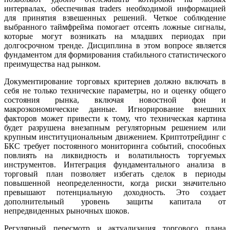
интервалах, обеспечивая traders необходимой информацией
для принятия взвешенных решений. Четкое соблюдение
выбранного таймфрейма помогает отсеять ложные сигналы,
которые могут возникать на младших периодах при
долгосрочном тренде. Дисциплина в этом вопросе является
фундаментом для формирования стабильного статистического
преимущества над рынком.
Документирование торговых критериев должно включать в
себя не только технические параметры, но и оценку общего
состояния рынка, включая новостной фон и
макроэкономические данные. Игнорирование внешних
факторов может привести к тому, что техническая картина
будет разрушена внезапным регуляторным решением или
крупным институциональным движением. Криптотрейдинг с
БКС требует постоянного мониторинга событий, способных
повлиять на ликвидность и волатильность торгуемых
инструментов. Интеграция фундаментального анализа в
торговый план позволяет избегать сделок в периоды
повышенной неопределенности, когда риски значительно
превышают потенциальную доходность. Это создает
дополнительный уровень защиты капитала от
непредвиденных рыночных шоков.
Регулярный пересмотр и актуализация торгового плана