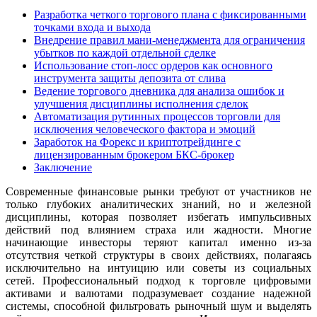
Разработка четкого торгового плана с фиксированными
точками входа и выхода
Внедрение правил мани-менеджмента для ограничения
убытков по каждой отдельной сделке
Использование стоп-лосс ордеров как основного
инструмента защиты депозита от слива
Ведение торгового дневника для анализа ошибок и
улучшения дисциплины исполнения сделок
Автоматизация рутинных процессов торговли для
исключения человеческого фактора и эмоций
Заработок на Форекс и криптотрейдинге с
лицензированным брокером БКС-брокер
Заключение
Современные финансовые рынки требуют от участников не
только глубоких аналитических знаний, но и железной
дисциплины, которая позволяет избегать импульсивных
действий под влиянием страха или жадности. Многие
начинающие инвесторы теряют капитал именно из-за
отсутствия четкой структуры в своих действиях, полагаясь
исключительно на интуицию или советы из социальных
сетей. Профессиональный подход к торговле цифровыми
активами и валютами подразумевает создание надежной
системы, способной фильтровать рыночный шум и выделять