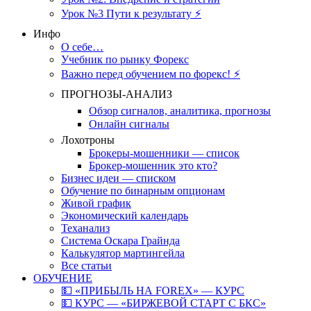
Урок №3 Пути к результату ⚡️
Инфо
О себе…
Учебник по рынку Форекс
Важно перед обучением по форекс! ⚡
ПРОГНОЗЫ-АНАЛИЗ
Обзор сигналов, аналитика, прогнозы
Онлайн сигналы
Лохотроны
Брокеры-мошенники — список
Брокер-мошенник это кто?
Бизнес идеи — списком
Обучение по бинарным опционам
Живой график
Экономический календарь
Теханализ
Система Оскара Грайнда
Калькулятор мартингейла
Все статьи
ОБУЧЕНИЕ
💵 «ПРИБЫЛЬ НА FOREX» — КУРС
💵 КУРС — «БИРЖЕВОЙ СТАРТ С БКС»