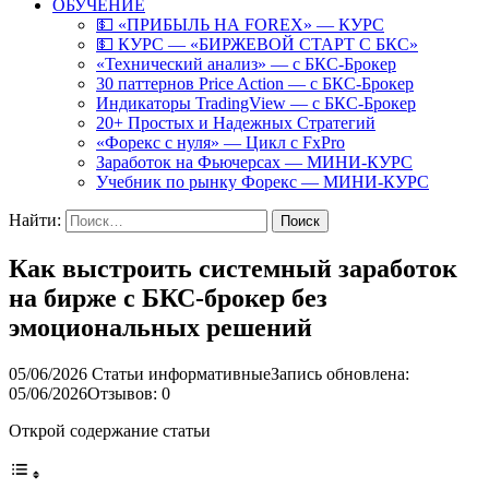
ОБУЧЕНИЕ
💵 «ПРИБЫЛЬ НА FOREX» — КУРС
💵 КУРС — «БИРЖЕВОЙ СТАРТ С БКС»
«Технический анализ» — с БКС-Брокер
30 паттернов Price Action — с БКС-Брокер
Индикаторы TradingView — с БКС-Брокер
20+ Простых и Надежных Стратегий
«Форекс с нуля» — Цикл с FxPro
Заработок на Фьючерсах — МИНИ-КУРС
Учебник по рынку Форекс — МИНИ-КУРС
Найти:
Как выстроить системный заработок
на бирже с БКС-брокер без
эмоциональных решений
05/06/2026
Статьи информативные
Запись обновлена:
05/06/2026
Отзывов: 0
Открой содержание статьи