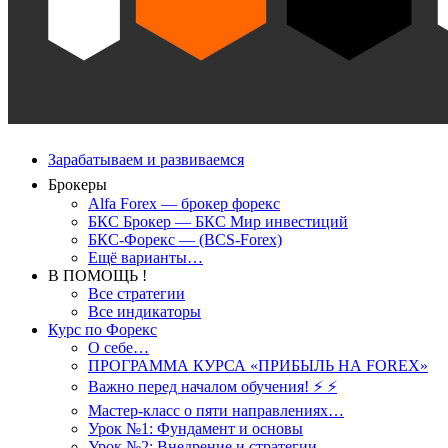
Зарабатываем и развиваемся
Брокеры
Alfa Forex — брокер форекс
БКС Брокер — БКС Мир инвестиций
БКС-Форекс — (BCS-Forex)
Ещё варианты…
В ПОМОЩЬ !
Все стратегии
Все индикаторы
Курс по Форекс
О себе…
ПРОГРАММА КУРСА «ПРИБЫЛЬ НА FOREX»
Важно перед началом обучения! ⚡ ⚡
Мастер-класс о пяти направлениях…
Урок №1: Фундамент и основы
Урок №2: Внедрение и стратегии