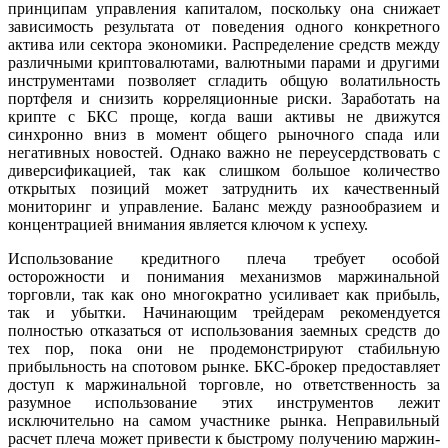
принципам управления капиталом, поскольку она снижает
зависимость результата от поведения одного конкретного
актива или сектора экономики. Распределение средств между
различными криптовалютами, валютными парами и другими
инструментами позволяет сгладить общую волатильность
портфеля и снизить корреляционные риски. Заработать на
крипте с БКС проще, когда ваши активы не движутся
синхронно вниз в момент общего рыночного спада или
негативных новостей. Однако важно не переусердствовать с
диверсификацией, так как слишком большое количество
открытых позиций может затруднить их качественный
мониторинг и управление. Баланс между разнообразием и
концентрацией внимания является ключом к успеху.
Использование кредитного плеча требует особой
осторожности и понимания механизмов маржинальной
торговли, так как оно многократно усиливает как прибыль,
так и убытки. Начинающим трейдерам рекомендуется
полностью отказаться от использования заемных средств до
тех пор, пока они не продемонстрируют стабильную
прибыльность на спотовом рынке. БКС-брокер предоставляет
доступ к маржинальной торговле, но ответственность за
разумное использование этих инструментов лежит
исключительно на самом участнике рынка. Неправильный
расчет плеча может привести к быстрому получению маржин-