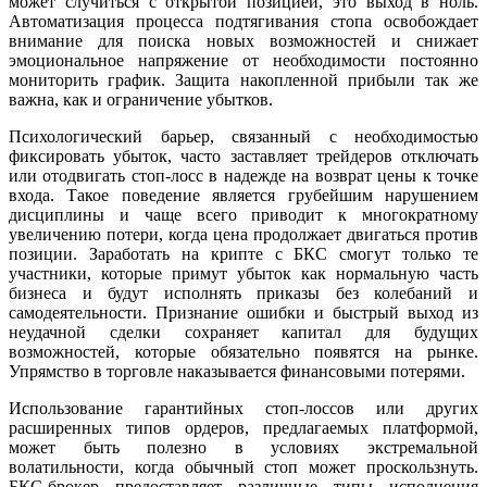
может случиться с открытой позицией, это выход в ноль.
Автоматизация процесса подтягивания стопа освобождает
внимание для поиска новых возможностей и снижает
эмоциональное напряжение от необходимости постоянно
мониторить график. Защита накопленной прибыли так же
важна, как и ограничение убытков.
Психологический барьер, связанный с необходимостью
фиксировать убыток, часто заставляет трейдеров отключать
или отодвигать стоп-лосс в надежде на возврат цены к точке
входа. Такое поведение является грубейшим нарушением
дисциплины и чаще всего приводит к многократному
увеличению потери, когда цена продолжает двигаться против
позиции. Заработать на крипте с БКС смогут только те
участники, которые примут убыток как нормальную часть
бизнеса и будут исполнять приказы без колебаний и
самодеятельности. Признание ошибки и быстрый выход из
неудачной сделки сохраняет капитал для будущих
возможностей, которые обязательно появятся на рынке.
Упрямство в торговле наказывается финансовыми потерями.
Использование гарантийных стоп-лоссов или других
расширенных типов ордеров, предлагаемых платформой,
может быть полезно в условиях экстремальной
волатильности, когда обычный стоп может проскользнуть.
БКС-брокер предоставляет различные типы исполнения