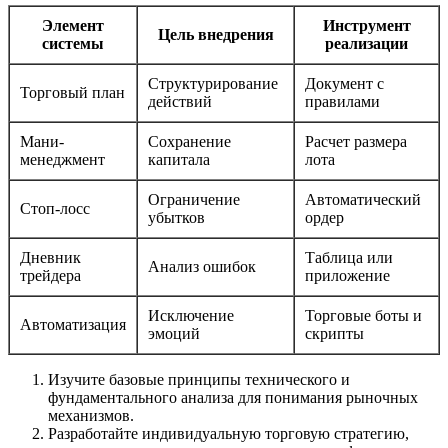
Элемент
Инструмент
Цель внедрения
системы
реализации
Структурирование
Документ с
Торговый план
действий
правилами
Мани-
Сохранение
Расчет размера
менеджмент
капитала
лота
Ограничение
Автоматический
Стоп-лосс
убытков
ордер
Дневник
Таблица или
Анализ ошибок
трейдера
приложение
Исключение
Торговые боты и
Автоматизация
эмоций
скрипты
Изучите базовые принципы технического и
фундаментального анализа для понимания рыночных
механизмов.
Разработайте индивидуальную торговую стратегию,