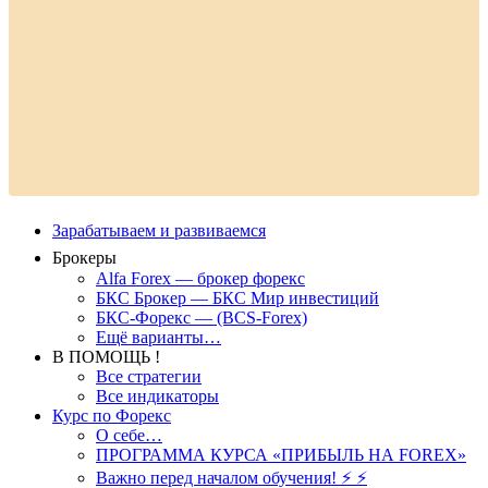
Зарабатываем и развиваемся
Брокеры
Alfa Forex — брокер форекс
БКС Брокер — БКС Мир инвестиций
БКС-Форекс — (BCS-Forex)
Ещё варианты…
В ПОМОЩЬ !
Все стратегии
Все индикаторы
Курс по Форекс
О себе…
ПРОГРАММА КУРСА «ПРИБЫЛЬ НА FOREX»
Важно перед началом обучения! ⚡ ⚡