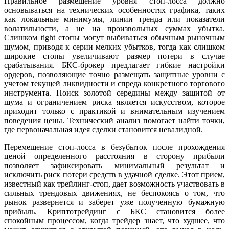
Правильное размещение уровня стоп-лосса должно
основываться на технических особенностях графика, таких
как локальные минимумы, линии тренда или показатели
волатильности, а не на произвольных суммах убытка.
Слишком tight стопы могут выбиваться обычным рыночным
шумом, приводя к серии мелких убытков, тогда как слишком
широкие стопы увеличивают размер потери в случае
срабатывания. БКС-брокер предлагает гибкие настройки
ордеров, позволяющие точно размещать защитные уровни с
учетом текущей ликвидности и спреда конкретного торгового
инструмента. Поиск золотой середины между защитой от
шума и ограничением риска является искусством, которое
приходит только с практикой и внимательным изучением
поведения цены. Технический анализ помогает найти точки,
где первоначальная идея сделки становится невалидной.
Перемещение стоп-лосса в безубыток после прохождения
ценой определенного расстояния в сторону прибыли
позволяет зафиксировать минимальный результат и
исключить риск потери средств в удачной сделке. Этот прием,
известный как трейлинг-стоп, дает возможность участвовать в
сильных трендовых движениях, не беспокоясь о том, что
рынок развернется и заберет уже полученную бумажную
прибыль. Криптотрейдинг с БКС становится более
спокойным процессом, когда трейдер знает, что худшее, что