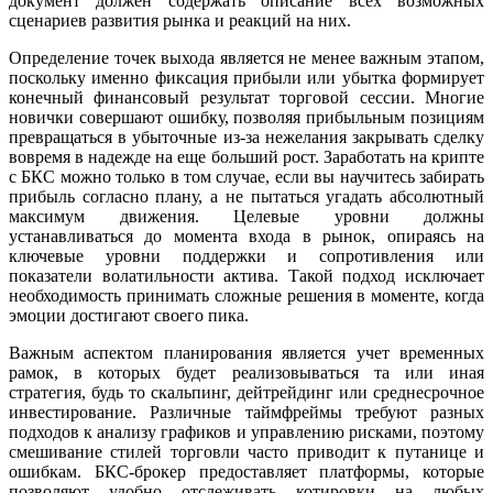
документ должен содержать описание всех возможных
сценариев развития рынка и реакций на них.
Определение точек выхода является не менее важным этапом,
поскольку именно фиксация прибыли или убытка формирует
конечный финансовый результат торговой сессии. Многие
новички совершают ошибку, позволяя прибыльным позициям
превращаться в убыточные из-за нежелания закрывать сделку
вовремя в надежде на еще больший рост. Заработать на крипте
с БКС можно только в том случае, если вы научитесь забирать
прибыль согласно плану, а не пытаться угадать абсолютный
максимум движения. Целевые уровни должны
устанавливаться до момента входа в рынок, опираясь на
ключевые уровни поддержки и сопротивления или
показатели волатильности актива. Такой подход исключает
необходимость принимать сложные решения в моменте, когда
эмоции достигают своего пика.
Важным аспектом планирования является учет временных
рамок, в которых будет реализовываться та или иная
стратегия, будь то скальпинг, дейтрейдинг или среднесрочное
инвестирование. Различные таймфреймы требуют разных
подходов к анализу графиков и управлению рисками, поэтому
смешивание стилей торговли часто приводит к путанице и
ошибкам. БКС-брокер предоставляет платформы, которые
позволяют удобно отслеживать котировки на любых