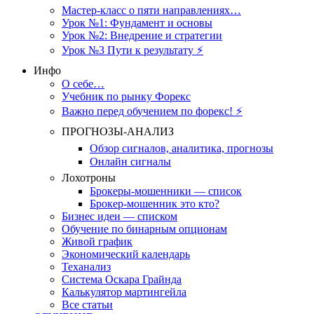
Мастер-класс о пяти направлениях…
Урок №1: Фундамент и основы
Урок №2: Внедрение и стратегии
Урок №3 Пути к результату ⚡️
Инфо
О себе…
Учебник по рынку Форекс
Важно перед обучением по форекс! ⚡
ПРОГНОЗЫ-АНАЛИЗ
Обзор сигналов, аналитика, прогнозы
Онлайн сигналы
Лохотроны
Брокеры-мошенники — список
Брокер-мошенник это кто?
Бизнес идеи — списком
Обучение по бинарным опционам
Живой график
Экономический календарь
Теханализ
Система Оскара Грайнда
Калькулятор мартингейла
Все статьи