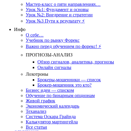
Мастер-класс о пяти направлениях…
Урок №1: Фундамент и основы
Урок №2: Внедрение и стратегии
Урок №3 Пути к результату ⚡️
Инфо
О себе…
Учебник по рынку Форекс
Важно перед обучением по форекс! ⚡
ПРОГНОЗЫ-АНАЛИЗ
Обзор сигналов, аналитика, прогнозы
Онлайн сигналы
Лохотроны
Брокеры-мошенники — список
Брокер-мошенник это кто?
Бизнес идеи — списком
Обучение по бинарным опционам
Живой график
Экономический календарь
Теханализ
Система Оскара Грайнда
Калькулятор мартингейла
Все статьи