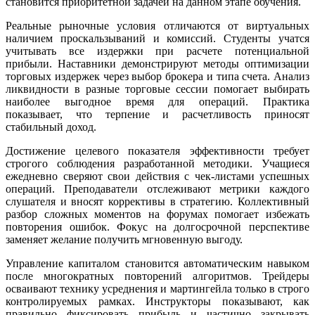
становится приоритетной задачей на данном этапе обучения.
Реальные рыночные условия отличаются от виртуальных
наличием проскальзываний и комиссий. Студенты учатся
учитывать все издержки при расчете потенциальной
прибыли. Наставники демонстрируют методы оптимизации
торговых издержек через выбор брокера и типа счета. Анализ
ликвидности в разные торговые сессии помогает выбирать
наиболее выгодное время для операций. Практика
показывает, что терпение и расчетливость приносят
стабильный доход.
Достижение целевого показателя эффективности требует
строгого соблюдения разработанной методики. Учащиеся
ежедневно сверяют свои действия с чек-листами успешных
операций. Преподаватели отслеживают метрики каждого
слушателя и вносят коррективы в стратегию. Коллективный
разбор сложных моментов на форумах помогает избежать
повторения ошибок. Фокус на долгосрочной перспективе
заменяет желание получить мгновенную выгоду.
Управление капиталом становится автоматическим навыком
после многократных повторений алгоритмов. Трейдеры
осваивают технику усреднения и мартингейла только в строго
контролируемых рамках. Инструкторы показывают, как
правильно фиксировать прибыль и частично закрывать