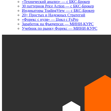
«Технический анализ» — с БКС-Брокер
30 паттернов Price Action — с БКС-Брокер
Индикаторы TradingView — с БКС-Брокер
20+ Простых и Надежных Стратегий
«Форекс с нуля» — Цикл с FxPro
Заработок на Фьючерсах — МИНИ-КУРС
Учебник по рынку Форекс — МИНИ-КУРС