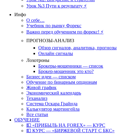
Урок №3 Пути к результату ⚡️
Инфо
О себе…
Учебник по рынку Форекс
Важно перед обучением по форекс! ⚡
ПРОГНОЗЫ-АНАЛИЗ
Обзор сигналов, аналитика, прогнозы
Онлайн сигналы
Лохотроны
Брокеры-мошенники — список
Брокер-мошенник это кто?
Бизнес идеи — списком
Обучение по бинарным опционам
Живой график
Экономический календарь
Теханализ
Система Оскара Грайнда
Калькулятор мартингейла
Все статьи
ОБУЧЕНИЕ
💵 «ПРИБЫЛЬ НА FOREX» — КУРС
💵 КУРС — «БИРЖЕВОЙ СТАРТ С БКС»