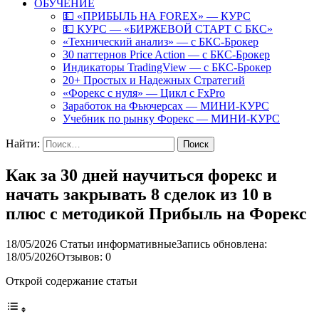
ОБУЧЕНИЕ
💵 «ПРИБЫЛЬ НА FOREX» — КУРС
💵 КУРС — «БИРЖЕВОЙ СТАРТ С БКС»
«Технический анализ» — с БКС-Брокер
30 паттернов Price Action — с БКС-Брокер
Индикаторы TradingView — с БКС-Брокер
20+ Простых и Надежных Стратегий
«Форекс с нуля» — Цикл с FxPro
Заработок на Фьючерсах — МИНИ-КУРС
Учебник по рынку Форекс — МИНИ-КУРС
Найти:
Как за 30 дней научиться форекс и
начать закрывать 8 сделок из 10 в
плюс с методикой Прибыль на Форекс
18/05/2026
Статьи информативные
Запись обновлена:
18/05/2026
Отзывов: 0
Открой содержание статьи