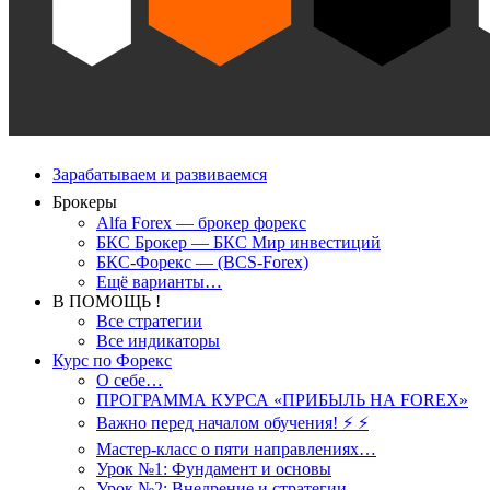
Зарабатываем и развиваемся
Брокеры
Alfa Forex — брокер форекс
БКС Брокер — БКС Мир инвестиций
БКС-Форекс — (BCS-Forex)
Ещё варианты…
В ПОМОЩЬ !
Все стратегии
Все индикаторы
Курс по Форекс
О себе…
ПРОГРАММА КУРСА «ПРИБЫЛЬ НА FOREX»
Важно перед началом обучения! ⚡ ⚡
Мастер-класс о пяти направлениях…
Урок №1: Фундамент и основы
Урок №2: Внедрение и стратегии