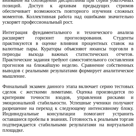
внимание на соблюдении дисциплины при серии убыточных
позиций. Доступ к архивам предыдущих стримов
обеспечивает возможность повторного изучения сложных
моментов. Коллективная работа над ошибками значительно
ускоряет профессиональный рост.
Интеграция фундаментального и технического анализа
расширяет горизонт прогнозирования. Студенты
практикуются в оценке влияния процентных ставок на
валютные пары. Кураторы объясняют нюансы торговли в
периоды выхода важных статистических отчетов.
Практические задания требуют самостоятельного составления
прогнозов на ближайшую неделю. Сравнение собственных
выводов с реальными результатами формирует аналитическое
мышление.
Финальный экзамен данного этапа включает серию тестовых
сделок с жесткими лимитами. Оценка производится по
критериям точности входов, управления рисками и
эмоциональной стабильности. Успешные ученики получают
разрешение на переход к следующему интенсивному блоку.
Индивидуальные консультации помогают устранить
оставшиеся пробелы в знаниях. Готовность к реальным торгам
подтверждается стабильными результатами на виртуальной
площадке.