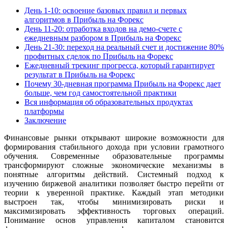
День 1-10: освоение базовых правил и первых
алгоритмов в Прибыль на Форекс
День 11-20: отработка входов на демо-счете с
ежедневным разбором в Прибыль на Форекс
День 21-30: переход на реальный счет и достижение 80%
профитных сделок по Прибыль на Форекс
Ежедневный трекинг прогресса, который гарантирует
результат в Прибыль на Форекс
Почему 30-дневная программа Прибыль на Форекс дает
больше, чем год самостоятельной практики
Вся информация об образовательных продуктах
платформы
Заключение
Финансовые рынки открывают широкие возможности для
формирования стабильного дохода при условии грамотного
обучения. Современные образовательные программы
трансформируют сложные экономические механизмы в
понятные алгоритмы действий. Системный подход к
изучению биржевой аналитики позволяет быстро перейти от
теории к уверенной практике. Каждый этап методики
выстроен так, чтобы минимизировать риски и
максимизировать эффективность торговых операций.
Понимание основ управления капиталом становится