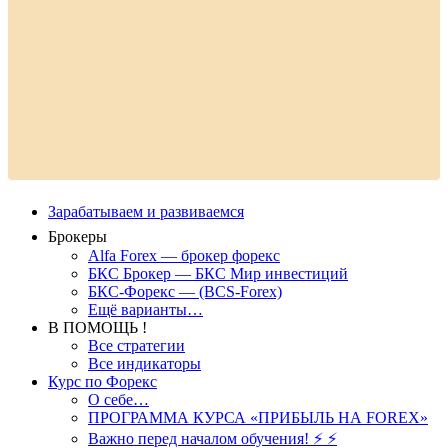
Зарабатываем и развиваемся
Брокеры
Alfa Forex — брокер форекс
БКС Брокер — БКС Мир инвестиций
БКС-Форекс — (BCS-Forex)
Ещё варианты…
В ПОМОЩЬ !
Все стратегии
Все индикаторы
Курс по Форекс
О себе…
ПРОГРАММА КУРСА «ПРИБЫЛЬ НА FOREX»
Важно перед началом обучения! ⚡ ⚡