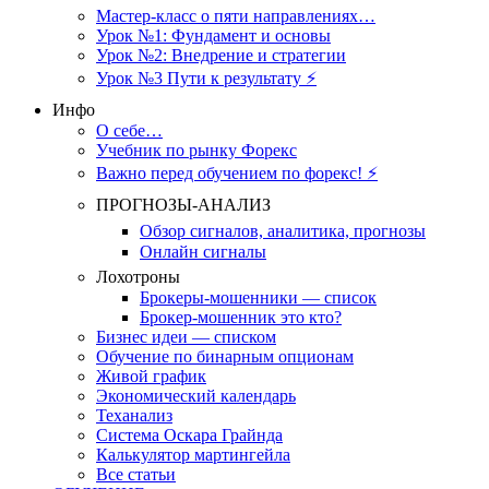
Мастер-класс о пяти направлениях…
Урок №1: Фундамент и основы
Урок №2: Внедрение и стратегии
Урок №3 Пути к результату ⚡️
Инфо
О себе…
Учебник по рынку Форекс
Важно перед обучением по форекс! ⚡
ПРОГНОЗЫ-АНАЛИЗ
Обзор сигналов, аналитика, прогнозы
Онлайн сигналы
Лохотроны
Брокеры-мошенники — список
Брокер-мошенник это кто?
Бизнес идеи — списком
Обучение по бинарным опционам
Живой график
Экономический календарь
Теханализ
Система Оскара Грайнда
Калькулятор мартингейла
Все статьи