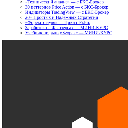
«Технический анализ» — с БКС-Брокер
30 паттернов Price Action — с БКС-Брокер
Индикаторы TradingView — с БКС-Брокер
20+ Простых и Надежных Стратегий
«Форекс с нуля» — Цикл с FxPro
Заработок на Фьючерсах — МИНИ-КУРС
Учебник по рынку Форекс — МИНИ-КУРС