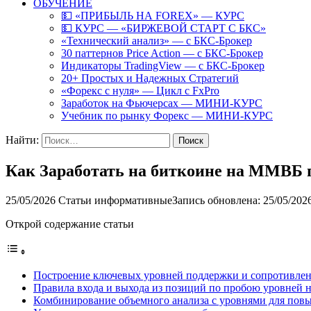
ОБУЧЕНИЕ
💵 «ПРИБЫЛЬ НА FOREX» — КУРС
💵 КУРС — «БИРЖЕВОЙ СТАРТ С БКС»
«Технический анализ» — с БКС-Брокер
30 паттернов Price Action — с БКС-Брокер
Индикаторы TradingView — с БКС-Брокер
20+ Простых и Надежных Стратегий
«Форекс с нуля» — Цикл с FxPro
Заработок на Фьючерсах — МИНИ-КУРС
Учебник по рынку Форекс — МИНИ-КУРС
Найти:
Как Заработать на биткоине на ММВБ п
25/05/2026
Статьи информативные
Запись обновлена: 25/05/202
Открой содержание статьи
Построение ключевых уровней поддержки и сопротивлен
Правила входа и выхода из позиций по пробою уровней
Комбинирование объемного анализа с уровнями для пов