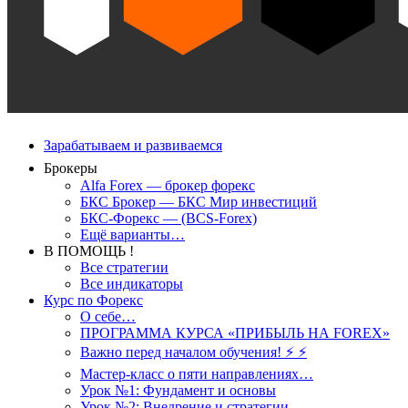
Зарабатываем и развиваемся
Брокеры
Alfa Forex — брокер форекс
БКС Брокер — БКС Мир инвестиций
БКС-Форекс — (BCS-Forex)
Ещё варианты…
В ПОМОЩЬ !
Все стратегии
Все индикаторы
Курс по Форекс
О себе…
ПРОГРАММА КУРСА «ПРИБЫЛЬ НА FOREX»
Важно перед началом обучения! ⚡ ⚡
Мастер-класс о пяти направлениях…
Урок №1: Фундамент и основы
Урок №2: Внедрение и стратегии