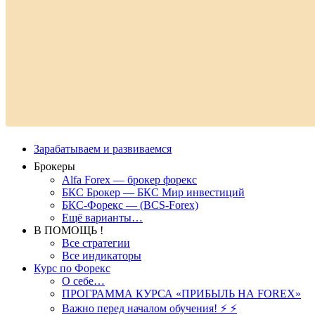
Зарабатываем и развиваемся
Брокеры
Alfa Forex — брокер форекс
БКС Брокер — БКС Мир инвестиций
БКС-Форекс — (BCS-Forex)
Ещё варианты…
В ПОМОЩЬ !
Все стратегии
Все индикаторы
Курс по Форекс
О себе…
ПРОГРАММА КУРСА «ПРИБЫЛЬ НА FOREX»
Важно перед началом обучения! ⚡ ⚡