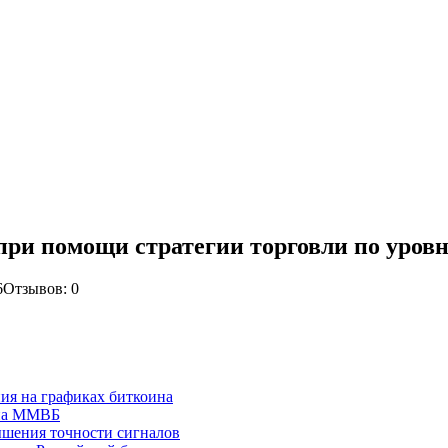
ри помощи стратегии торговли по уров
6
Отзывов: 0
ия на графиках биткоина
 на ММВБ
ышения точности сигналов