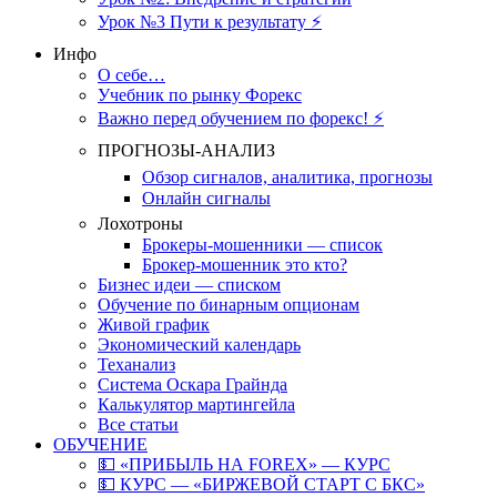
Урок №3 Пути к результату ⚡️
Инфо
О себе…
Учебник по рынку Форекс
Важно перед обучением по форекс! ⚡
ПРОГНОЗЫ-АНАЛИЗ
Обзор сигналов, аналитика, прогнозы
Онлайн сигналы
Лохотроны
Брокеры-мошенники — список
Брокер-мошенник это кто?
Бизнес идеи — списком
Обучение по бинарным опционам
Живой график
Экономический календарь
Теханализ
Система Оскара Грайнда
Калькулятор мартингейла
Все статьи
ОБУЧЕНИЕ
💵 «ПРИБЫЛЬ НА FOREX» — КУРС
💵 КУРС — «БИРЖЕВОЙ СТАРТ С БКС»