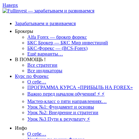
Наверх
Зарабатываем и развиваемся
Брокеры
Alfa Forex — брокер форекс
БКС Брокер — БКС Мир инвестиций
БКС-Форекс — (BCS-Forex)
Ещё варианты…
В ПОМОЩЬ !
Все стратегии
Все индикаторы
Курс по Форекс
О себе…
ПРОГРАММА КУРСА «ПРИБЫЛЬ НА FOREX»
Важно перед началом обучения! ⚡ ⚡
Мастер-класс о пяти направлениях…
Урок №1: Фундамент и основы
Урок №2: Внедрение и стратегии
Урок №3 Пути к результату ⚡️
Инфо
О себе…