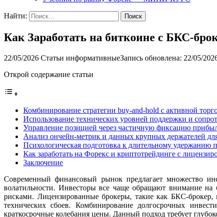
Найти:
Как Заработать на биткоине с БКС-бро
22/05/2026
Статьи информативные
Запись обновлена: 22/05/202
Открой содержание статьи
Комбинирование стратегии buy-and-hold с активной торг
Использование технических уровней поддержки и сопрот
Управление позицией через частичную фиксацию прибыли
Анализ ончейн-метрик и данных крупных держателей дл
Психологическая подготовка к длительному удержанию
Как заработать на Форекс и криптотрейдинге с лицензи
Заключение
Современный финансовый рынок предлагает множество инс
волатильности. Инвесторы все чаще обращают внимание на 
рисками. Лицензированные брокеры, такие как БКС-брокер,
технических сбоев. Комбинирование долгосрочных инвести
краткосрочные колебания цены. Данный подход требует глубо