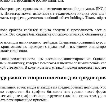
ностью и агрессивным ростом капитала.
и быстрого реагирования на изменения ценовой динамики. БКС
га. Инвестор может использовать технические индикаторы для 
асть портфеля, увеличивая общий объем holdings. Таким образ
ого брокера является защита средств и прозрачность всех 
делок. Это создает благоприятную психологическую обстановку
 этапом для начинающего трейдера. Специализированный курс п
 и криптовалютах, приходит с практикой и изучением опыта пр
льтаты торговли.
льшей вовлеченности, чем пассивное инвестирование. Однако
лы и аналитику, которые помогают клиентам оптимизировать св
 стратегии. В конечном итоге, такой подход позволяет достич
ддержки и сопротивления для среднесро
тимальных точек входа и выхода из среднесрочных позиций. Ур
ьно возрастает. На графике биткоина эти уровни часто фор
ляет мощные графические инструменты для нанесения этих уров
вать потенциальную прибыль.