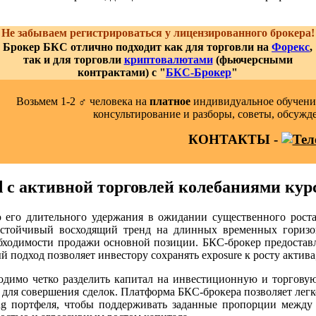
Не забываем регистрироваться у лицензированного брокера!
Брокер БКС отлично подходит как для торговли на
Форекс
,
так и для торговли
криптовалютами
(фьючерсными
контрактами) с "
БКС-Брокер
"
Возьмем 1-2 ‍♂️ человека на
платное
индивидуальное обучение
консультирование и разборы, советы, обсужд
КОНТАКТЫ -
d с активной торговлей колебаниями кур
ью его длительного удержания в ожидании существенного рост
устойчивый восходящий тренд на длинных временных горизон
обходимости продажи основной позиции. БКС-брокер предостав
ый подход позволяет инвестору сохранять exposure к росту акт
димо четко разделить капитал на инвестиционную и торговую 
тся для совершения сделок. Платформа БКС-брокера позволяет лег
ncing портфеля, чтобы поддерживать заданные пропорции межд