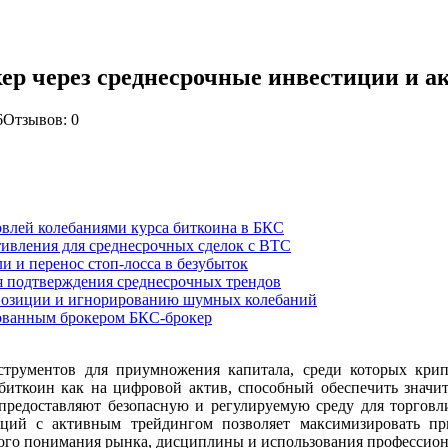
кер через среднесрочные инвестиции и 
6
Отзывов: 0
овлей колебаниями курса биткоина в БКС
ивления для среднесрочных сделок с BTC
 и перенос стоп-лосса в безубыток
я подтверждения среднесрочных трендов
 позиции и игнорированию шумных колебаний
рованным брокером БКС-брокер
трументов для приумножения капитала, среди которых кр
биткоин как на цифровой актив, способный обеспечить значи
 предоставляют безопасную и регулируемую среду для торгов
ций с активным трейдингом позволяет максимизировать пр
кого понимания рынка, дисциплины и использования профессио