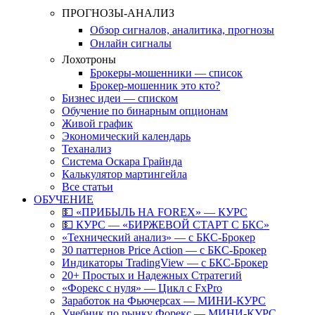
ПРОГНОЗЫ-АНАЛИЗ
Обзор сигналов, аналитика, прогнозы
Онлайн сигналы
Лохотроны
Брокеры-мошенники — список
Брокер-мошенник это кто?
Бизнес идеи — списком
Обучение по бинарным опционам
Живой график
Экономический календарь
Теханализ
Система Оскара Грайнда
Калькулятор мартингейла
Все статьи
ОБУЧЕНИЕ
💵 «ПРИБЫЛЬ НА FOREX» — КУРС
💵 КУРС — «БИРЖЕВОЙ СТАРТ С БКС»
«Технический анализ» — с БКС-Брокер
30 паттернов Price Action — с БКС-Брокер
Индикаторы TradingView — с БКС-Брокер
20+ Простых и Надежных Стратегий
«Форекс с нуля» — Цикл с FxPro
Заработок на Фьючерсах — МИНИ-КУРС
Учебник по рынку Форекс — МИНИ-КУРС