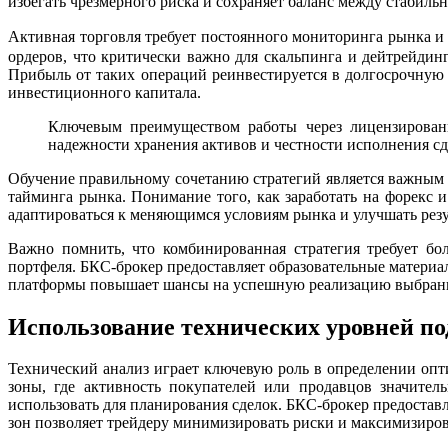
избегать чрезмерного риска и сохраняет баланс между стабиль
Активная торговля требует постоянного мониторинга рынка 
ордеров, что критически важно для скальпинга и дейтрейдин
Прибыль от таких операций реинвестируется в долгосрочную ч
инвестиционного капитала.
Ключевым преимуществом работы через лицензированн
надежности хранения активов и честности исполнения с
Обучение правильному сочетанию стратегий является важным
тайминга рынка. Понимание того, как заработать на форекс
адаптироваться к меняющимся условиям рынка и улучшать резу
Важно помнить, что комбинированная стратегия требует бо
портфеля. БКС-брокер предоставляет образовательные материа
платформы повышает шансы на успешную реализацию выбранной
Использование технических уровней по
Технический анализ играет ключевую роль в определении оп
зоны, где активность покупателей или продавцов значител
использовать для планирования сделок. БКС-брокер предостав
зон позволяет трейдеру минимизировать риски и максимизиро