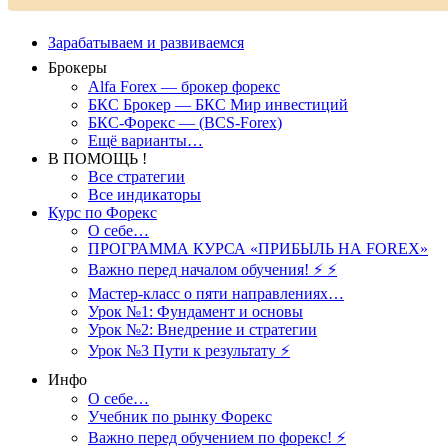
Зарабатываем и развиваемся
Брокеры
Alfa Forex — брокер форекс
БКС Брокер — БКС Мир инвестиций
БКС-Форекс — (BCS-Forex)
Ещё варианты…
В ПОМОЩЬ !
Все стратегии
Все индикаторы
Курс по Форекс
О себе…
ПРОГРАММА КУРСА «ПРИБЫЛЬ НА FOREX»
Важно перед началом обучения! ⚡ ⚡
Мастер-класс о пяти направлениях…
Урок №1: Фундамент и основы
Урок №2: Внедрение и стратегии
Урок №3 Пути к результату ⚡️
Инфо
О себе…
Учебник по рынку Форекс
Важно перед обучением по форекс! ⚡