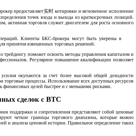
-брокер предоставляет实时 котировки и мгновенное исполнение
определения точек входа и выхода из краткосрочных позиций.
ом, активная торговля служит двигателем для роста основного
операций. Клиенты БКС-брокера могут быть уверены в
 для принятия взвешенных торговых решений.
о трейдингу поможет освоить методы управления капиталом и
офессионалов. Регулярное повышение квалификации позволяет
 усилия окупаются за счет более высокой общей доходности
ои торговые процессы. Использование всех доступных ресурсов
ь финансовых целей быстрее и с меньшими рисками.
чных сделок с BTC
овни поддержки и сопротивления представляют собой ценовые
мируют четкие границы торгового диапазона, которые можно
ней и анализа ценовой истории. Правильное определение таких