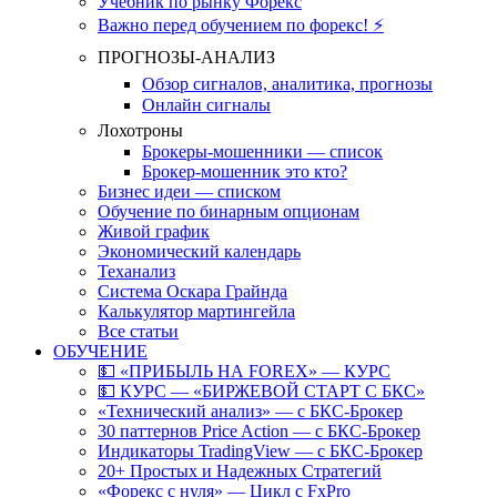
Учебник по рынку Форекс
Важно перед обучением по форекс! ⚡
ПРОГНОЗЫ-АНАЛИЗ
Обзор сигналов, аналитика, прогнозы
Онлайн сигналы
Лохотроны
Брокеры-мошенники — список
Брокер-мошенник это кто?
Бизнес идеи — списком
Обучение по бинарным опционам
Живой график
Экономический календарь
Теханализ
Система Оскара Грайнда
Калькулятор мартингейла
Все статьи
ОБУЧЕНИЕ
💵 «ПРИБЫЛЬ НА FOREX» — КУРС
💵 КУРС — «БИРЖЕВОЙ СТАРТ С БКС»
«Технический анализ» — с БКС-Брокер
30 паттернов Price Action — с БКС-Брокер
Индикаторы TradingView — с БКС-Брокер
20+ Простых и Надежных Стратегий
«Форекс с нуля» — Цикл с FxPro