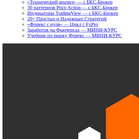
«Технический анализ» — с БКС-Брокер
30 паттернов Price Action — с БКС-Брокер
Индикаторы TradingView — с БКС-Брокер
20+ Простых и Надежных Стратегий
«Форекс с нуля» — Цикл с FxPro
Заработок на Фьючерсах — МИНИ-КУРС
Учебник по рынку Форекс — МИНИ-КУРС