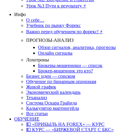
Урок №3 Пути к результату ⚡️
Инфо
О себе…
Учебник по рынку Форекс
Важно перед обучением по форекс! ⚡
ПРОГНОЗЫ-АНАЛИЗ
Обзор сигналов, аналитика, прогнозы
Онлайн сигналы
Лохотроны
Брокеры-мошенники — список
Брокер-мошенник это кто?
Бизнес идеи — списком
Обучение по бинарным опционам
Живой график
Экономический календарь
Теханализ
Система Оскара Грайнда
Калькулятор мартингейла
Все статьи
ОБУЧЕНИЕ
💵 «ПРИБЫЛЬ НА FOREX» — КУРС
💵 КУРС — «БИРЖЕВОЙ СТАРТ С БКС»