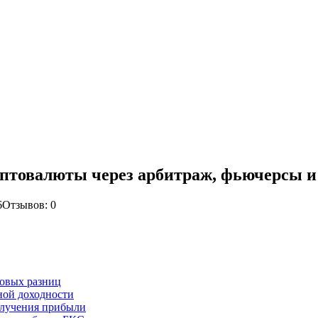
иптовалюты через арбитраж, фьючерсы и
6
Отзывов: 0
овых разниц
ной доходности
олучения прибыли