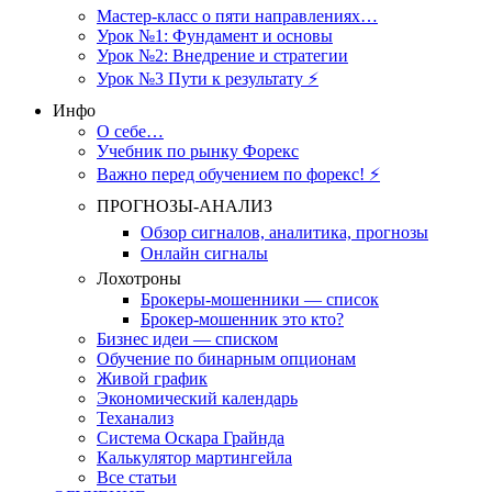
Мастер-класс о пяти направлениях…
Урок №1: Фундамент и основы
Урок №2: Внедрение и стратегии
Урок №3 Пути к результату ⚡️
Инфо
О себе…
Учебник по рынку Форекс
Важно перед обучением по форекс! ⚡
ПРОГНОЗЫ-АНАЛИЗ
Обзор сигналов, аналитика, прогнозы
Онлайн сигналы
Лохотроны
Брокеры-мошенники — список
Брокер-мошенник это кто?
Бизнес идеи — списком
Обучение по бинарным опционам
Живой график
Экономический календарь
Теханализ
Система Оскара Грайнда
Калькулятор мартингейла
Все статьи