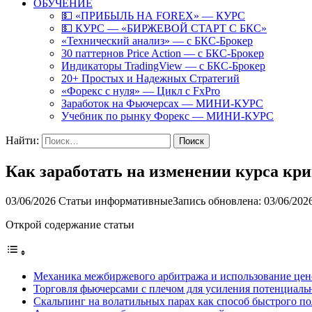
ОБУЧЕНИЕ
💵 «ПРИБЫЛЬ НА FOREX» — КУРС
💵 КУРС — «БИРЖЕВОЙ СТАРТ С БКС»
«Технический анализ» — с БКС-Брокер
30 паттернов Price Action — с БКС-Брокер
Индикаторы TradingView — с БКС-Брокер
20+ Простых и Надежных Стратегий
«Форекс с нуля» — Цикл с FxPro
Заработок на Фьючерсах — МИНИ-КУРС
Учебник по рынку Форекс — МИНИ-КУРС
Найти:
Как заработать на изменении курса кр
03/06/2026
Статьи информативные
Запись обновлена: 03/06/202
Открой содержание статьи
Механика межбиржевого арбитража и использование цен
Торговля фьючерсами с плечом для усиления потенциаль
Скальпинг на волатильных парах как способ быстрого п