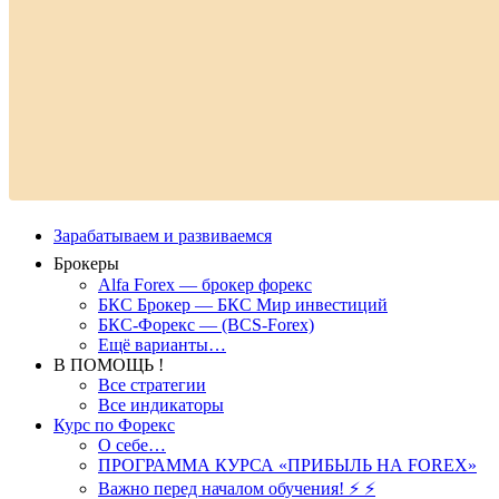
Зарабатываем и развиваемся
Брокеры
Alfa Forex — брокер форекс
БКС Брокер — БКС Мир инвестиций
БКС-Форекс — (BCS-Forex)
Ещё варианты…
В ПОМОЩЬ !
Все стратегии
Все индикаторы
Курс по Форекс
О себе…
ПРОГРАММА КУРСА «ПРИБЫЛЬ НА FOREX»
Важно перед началом обучения! ⚡ ⚡