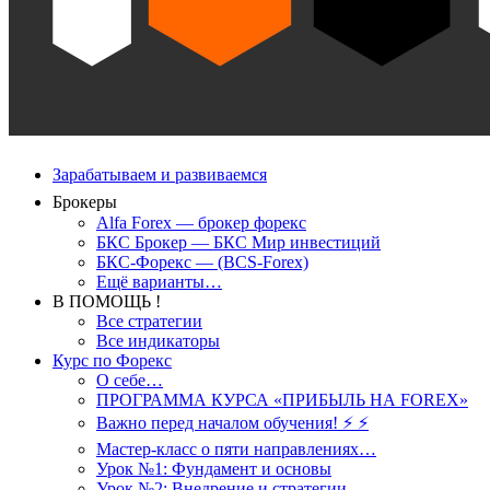
Зарабатываем и развиваемся
Брокеры
Alfa Forex — брокер форекс
БКС Брокер — БКС Мир инвестиций
БКС-Форекс — (BCS-Forex)
Ещё варианты…
В ПОМОЩЬ !
Все стратегии
Все индикаторы
Курс по Форекс
О себе…
ПРОГРАММА КУРСА «ПРИБЫЛЬ НА FOREX»
Важно перед началом обучения! ⚡ ⚡
Мастер-класс о пяти направлениях…
Урок №1: Фундамент и основы
Урок №2: Внедрение и стратегии