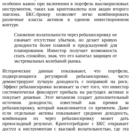
особенно важно при включении в портфель высокорисковых
инструментов, таких как криптовалюты или акции второго
эшелона. БКС-брокер позволяет легко комбинировать
различные классы активов в едином инвестиционном
контуре.
Снижение волатильности через ребалансировку не
означает отсутствие убытков, но делает кривую
доходности более плавной и предсказуемой для
планирования. Инвестор получает возможность
спать спокойно, зная, что его капитал защищен от
экстремальных колебаний рынка.
Исторические данные показывают, что портфели,
подвергающиеся регулярной ребалансировке, часто
демонстрируют лучшую доходность с поправкой на риск.
Эффект ребалансировки возникает за счет того, что инвестор
систематически фиксирует прибыль на растущих активах и
покупает дешевые. Этот механизм создает дополнительный
источник доходности, известный как премия за
ребалансировку, который накапливается со временем. Даже
если отдельные активы показывают среднюю доходность,
комбинация их через ребалансировку может дать
превосходный результат. Криптотрейдинг с БКС открывает
доступ к инструментам с высокой волатильностью, где эта