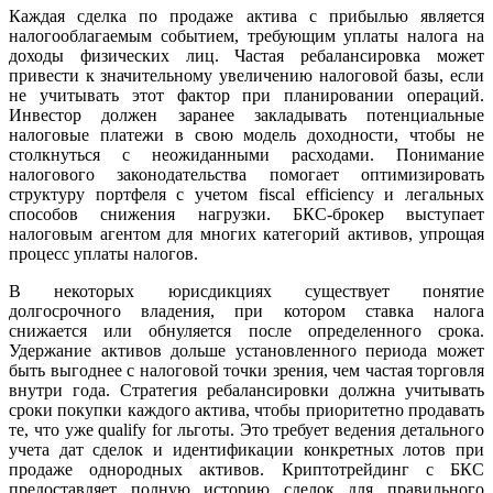
Каждая сделка по продаже актива с прибылью является
налогооблагаемым событием, требующим уплаты налога на
доходы физических лиц. Частая ребалансировка может
привести к значительному увеличению налоговой базы, если
не учитывать этот фактор при планировании операций.
Инвестор должен заранее закладывать потенциальные
налоговые платежи в свою модель доходности, чтобы не
столкнуться с неожиданными расходами. Понимание
налогового законодательства помогает оптимизировать
структуру портфеля с учетом fiscal efficiency и легальных
способов снижения нагрузки. БКС-брокер выступает
налоговым агентом для многих категорий активов, упрощая
процесс уплаты налогов.
В некоторых юрисдикциях существует понятие
долгосрочного владения, при котором ставка налога
снижается или обнуляется после определенного срока.
Удержание активов дольше установленного периода может
быть выгоднее с налоговой точки зрения, чем частая торговля
внутри года. Стратегия ребалансировки должна учитывать
сроки покупки каждого актива, чтобы приоритетно продавать
те, что уже qualify for льготы. Это требует ведения детального
учета дат сделок и идентификации конкретных лотов при
продаже однородных активов. Криптотрейдинг с БКС
предоставляет полную историю сделок для правильного