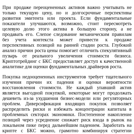
При продаже переоцененных активов важно учитывать не
только текущую цену, но и долгосрочные перспективы
развития эмитента или проекта. Если фундаментальные
показатели улучшаются, возможно, стоит пересмотреть
целевую долю этого актива в большую сторону, а не
продавать его. Слепое следование механическим правилам
без учета контекста может привести к продаже
перспективных позиций на ранней стадии роста. Глубокий
анализ причин роста цены помогает отличить спекулятивный
пузырь от реального увеличения стоимости бизнеса.
Криптотрейдинг с БКС предоставляет доступ к качественной
аналитике для оценки фундаментальных драйверов роста.
Покупка недооцененных инструментов требует тщательного
изучения причин их падения и оценки вероятности
восстановления стоимости. Не каждый упавший актив
является выгодной покупкой, некоторые могут продолжать
дешеветь из-за ухудшения бизнес-модели или регуляторных
проблем. Диверсификация входящих покупок позволяет
распределить риски и избежать концентрации капитала в
проблемных секторах экономики. Постепенное накопление
позиций через усреднение снижает риск входа в рынок на
локальном пике перед дальнейшим падением. Заработать на
крипте с БКС можно, грамотно комбинируя стратегии