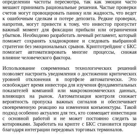
определении частоты пересмотра, так как эмоции часто
мешают принимать рациональные решения. Частые проверки
счетов могут провоцировать панику или жадность, что ведет
к ошибочным сделкам и потере депозита. Редкие проверки,
напротив, могут привести к тому, что инвестор пропустит
важный момент для фиксации прибыли или ограничения
убытков. Необходимо разработать личный регламент, который
поможет сохранять хладнокровие и следовать выбранной
стратегии без эмоциональных срывов. Криптотрейдинг с БКС
помогает автоматизировать многие процессы, снижая
влияние человеческого фактора.
Использование современных технологических решений
позволяет настроить уведомления о достижении критических
уровней отклонения в портфеле автоматически. Это
освобождает время инвестора для изучения фундаментальных
показателей компаний или макроэкономических данных,
влияющих на рынок. Автоматизация контроля снижает
вероятность пропуска важных сигналов и обеспечивает
своевременную реакцию на изменения конъюнктуры. Такой
подход особенно актуален для тех, кто совмещает инвестиции
с основной работой и не может постоянно следить за
котировками. Заработать на крипте с БКС становится проще
благодаря интеграции передовых торговых терминалов.