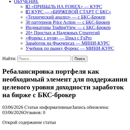
ОБУЧЕНИЕ
💵 «ПРИБЫЛЬ НА FOREX» — КУРС
💵 КУРС — «БИРЖЕВОЙ СТАРТ С БКС»
«Технический анализ» — с БКС-Брокер
30 паттернов Price Action — с БКС-Брокер
Индикаторы TradingView — с БКС-Брокер
20+ Простых и Надежных Стратегий
«Форекс с нуля» — Цикл с FxPro
Заработок на Фьючерсах — МИНИ-КУРС
Учебник по рынку Форекс — МИНИ-КУРС
Найти:
Ребалансировка портфеля как
необходимый элемент для поддержания
целевого уровня доходности заработок
на бирже с БКС-брокер
03/06/2026
Статьи информативные
Запись обновлена:
03/06/2026
Отзывов: 0
Открой содержание статьи