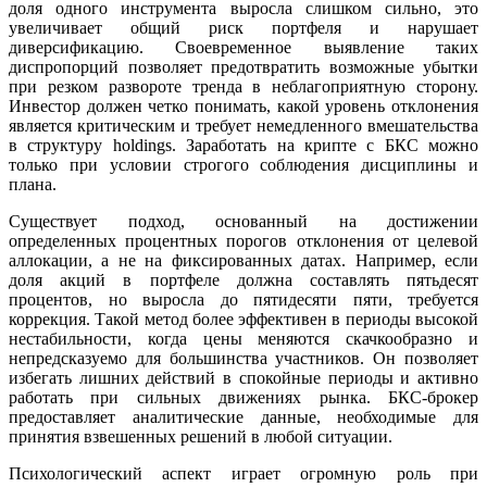
доля одного инструмента выросла слишком сильно, это
увеличивает общий риск портфеля и нарушает
диверсификацию. Своевременное выявление таких
диспропорций позволяет предотвратить возможные убытки
при резком развороте тренда в неблагоприятную сторону.
Инвестор должен четко понимать, какой уровень отклонения
является критическим и требует немедленного вмешательства
в структуру holdings. Заработать на крипте с БКС можно
только при условии строгого соблюдения дисциплины и
плана.
Существует подход, основанный на достижении
определенных процентных порогов отклонения от целевой
аллокации, а не на фиксированных датах. Например, если
доля акций в портфеле должна составлять пятьдесят
процентов, но выросла до пятидесяти пяти, требуется
коррекция. Такой метод более эффективен в периоды высокой
нестабильности, когда цены меняются скачкообразно и
непредсказуемо для большинства участников. Он позволяет
избегать лишних действий в спокойные периоды и активно
работать при сильных движениях рынка. БКС-брокер
предоставляет аналитические данные, необходимые для
принятия взвешенных решений в любой ситуации.
Психологический аспект играет огромную роль при