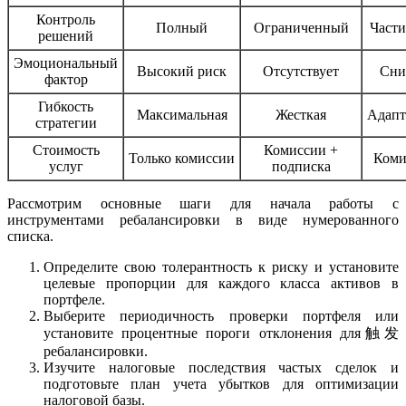
Контроль
Полный
Ограниченный
Част
решений
Эмоциональный
Высокий риск
Отсутствует
Сни
фактор
Гибкость
Максимальная
Жесткая
Адапт
стратегии
Стоимость
Комиссии +
Только комиссии
Коми
услуг
подписка
Рассмотрим основные шаги для начала работы с
инструментами ребалансировки в виде нумерованного
списка.
Определите свою толерантность к риску и установите
целевые пропорции для каждого класса активов в
портфеле.
Выберите периодичность проверки портфеля или
установите процентные пороги отклонения для触发
ребалансировки.
Изучите налоговые последствия частых сделок и
подготовьте план учета убытков для оптимизации
налоговой базы.