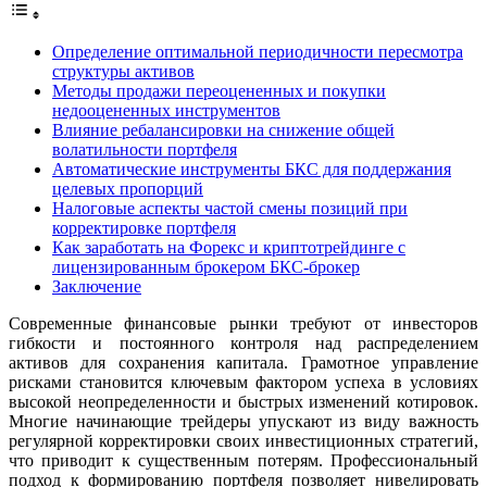
Определение оптимальной периодичности пересмотра
структуры активов
Методы продажи переоцененных и покупки
недооцененных инструментов
Влияние ребалансировки на снижение общей
волатильности портфеля
Автоматические инструменты БКС для поддержания
целевых пропорций
Налоговые аспекты частой смены позиций при
корректировке портфеля
Как заработать на Форекс и криптотрейдинге с
лицензированным брокером БКС-брокер
Заключение
Современные финансовые рынки требуют от инвесторов
гибкости и постоянного контроля над распределением
активов для сохранения капитала. Грамотное управление
рисками становится ключевым фактором успеха в условиях
высокой неопределенности и быстрых изменений котировок.
Многие начинающие трейдеры упускают из виду важность
регулярной корректировки своих инвестиционных стратегий,
что приводит к существенным потерям. Профессиональный
подход к формированию портфеля позволяет нивелировать