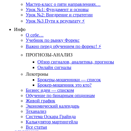
Мастер-класс о пяти направлениях…
Урок №1: Фундамент и основы
Урок №2: Внедрение и стратегии
Урок №3 Пути к результату ⚡️
Инфо
О себе…
Учебник по рынку Форекс
Важно перед обучением по форекс! ⚡
ПРОГНОЗЫ-АНАЛИЗ
Обзор сигналов, аналитика, прогнозы
Онлайн сигналы
Лохотроны
Брокеры-мошенники — список
Брокер-мошенник это кто?
Бизнес идеи — списком
Обучение по бинарным опционам
Живой график
Экономический календарь
Теханализ
Система Оскара Грайнда
Калькулятор мартингейла
Все статьи