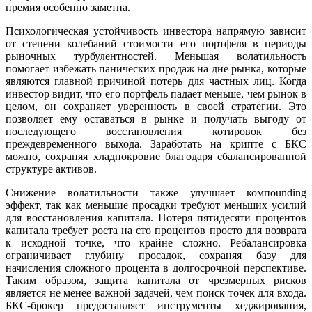
премия особенно заметна.
Психологическая устойчивость инвестора напрямую зависит
от степени колебаний стоимости его портфеля в периоды
рыночных турбулентностей. Меньшая волатильность
помогает избежать панических продаж на дне рынка, которые
являются главной причиной потерь для частных лиц. Когда
инвестор видит, что его портфель падает меньше, чем рынок в
целом, он сохраняет уверенность в своей стратегии. Это
позволяет ему оставаться в рынке и получать выгоду от
последующего восстановления котировок без
преждевременного выхода. Заработать на крипте с БКС
можно, сохраняя хладнокровие благодаря сбалансированной
структуре активов.
Снижение волатильности также улучшает компounding
эффект, так как меньшие просадки требуют меньших усилий
для восстановления капитала. Потеря пятидесяти процентов
капитала требует роста на сто процентов просто для возврата
к исходной точке, что крайне сложно. Ребалансировка
ограничивает глубину просадок, сохраняя базу для
начисления сложного процента в долгосрочной перспективе.
Таким образом, защита капитала от чрезмерных рисков
является не менее важной задачей, чем поиск точек для входа.
БКС-брокер предоставляет инструменты хеджирования,