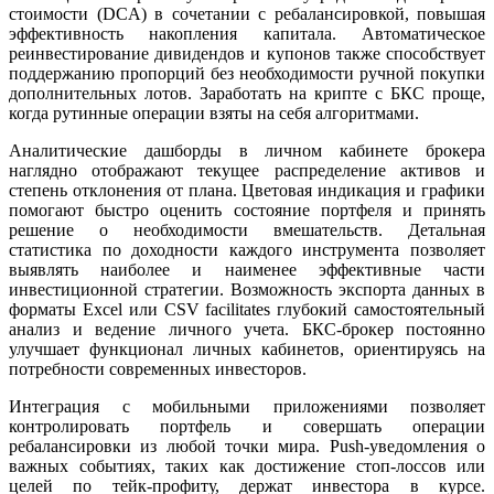
стоимости (DCA) в сочетании с ребалансировкой, повышая
эффективность накопления капитала. Автоматическое
реинвестирование дивидендов и купонов также способствует
поддержанию пропорций без необходимости ручной покупки
дополнительных лотов. Заработать на крипте с БКС проще,
когда рутинные операции взяты на себя алгоритмами.
Аналитические дашборды в личном кабинете брокера
наглядно отображают текущее распределение активов и
степень отклонения от плана. Цветовая индикация и графики
помогают быстро оценить состояние портфеля и принять
решение о необходимости вмешательств. Детальная
статистика по доходности каждого инструмента позволяет
выявлять наиболее и наименее эффективные части
инвестиционной стратегии. Возможность экспорта данных в
форматы Excel или CSV facilitates глубокий самостоятельный
анализ и ведение личного учета. БКС-брокер постоянно
улучшает функционал личных кабинетов, ориентируясь на
потребности современных инвесторов.
Интеграция с мобильными приложениями позволяет
контролировать портфель и совершать операции
ребалансировки из любой точки мира. Push-уведомления о
важных событиях, таких как достижение стоп-лоссов или
целей по тейк-профиту, держат инвестора в курсе.