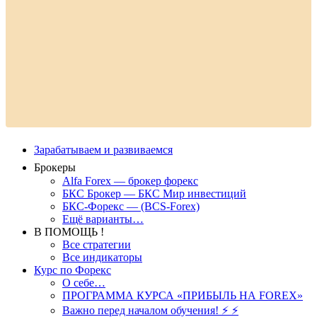
Зарабатываем и развиваемся
Брокеры
Alfa Forex — брокер форекс
БКС Брокер — БКС Мир инвестиций
БКС-Форекс — (BCS-Forex)
Ещё варианты…
В ПОМОЩЬ !
Все стратегии
Все индикаторы
Курс по Форекс
О себе…
ПРОГРАММА КУРСА «ПРИБЫЛЬ НА FOREX»
Важно перед началом обучения! ⚡ ⚡