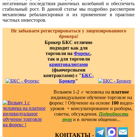
негативные последствия рыночных колебаний и обеспечить
стабильный рост. В данной статье мы подробно рассмотрим
механизмы ребалансировки и их применение в практике
частных инвесторов.
Не забываем регистрироваться у лицензированного
брокера!
Брокер БКС отлично
подходит как для
торговли на
Форекс
,
так и для торговли
криптовалютами
(фьючерсными
контрактами) с "
БКС-
Брокер
"
Возьмем 1-2 ‍♂️ человека на
платное
индивидуальное обучение торговле на
форекс ! Обучение на основе
100
видео-
уроков ️ + консультирование и разборы,
советы, обсуждения.
Подробности
тут
и в личном общении...
КОНТАКТЫ -