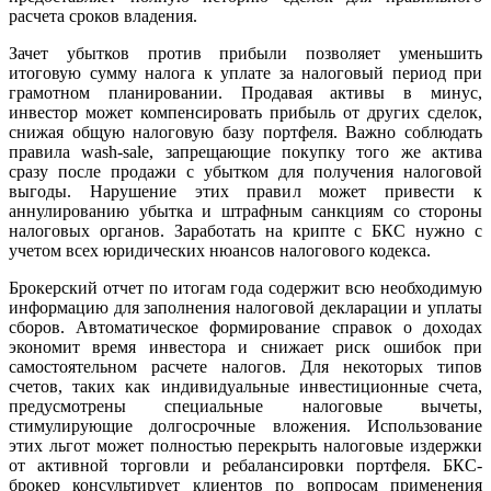
расчета сроков владения.
Зачет убытков против прибыли позволяет уменьшить
итоговую сумму налога к уплате за налоговый период при
грамотном планировании. Продавая активы в минус,
инвестор может компенсировать прибыль от других сделок,
снижая общую налоговую базу портфеля. Важно соблюдать
правила wash-sale, запрещающие покупку того же актива
сразу после продажи с убытком для получения налоговой
выгоды. Нарушение этих правил может привести к
аннулированию убытка и штрафным санкциям со стороны
налоговых органов. Заработать на крипте с БКС нужно с
учетом всех юридических нюансов налогового кодекса.
Брокерский отчет по итогам года содержит всю необходимую
информацию для заполнения налоговой декларации и уплаты
сборов. Автоматическое формирование справок о доходах
экономит время инвестора и снижает риск ошибок при
самостоятельном расчете налогов. Для некоторых типов
счетов, таких как индивидуальные инвестиционные счета,
предусмотрены специальные налоговые вычеты,
стимулирующие долгосрочные вложения. Использование
этих льгот может полностью перекрыть налоговые издержки
от активной торговли и ребалансировки портфеля. БКС-
брокер консультирует клиентов по вопросам применения