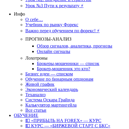
Урок №3 Пути к результату ⚡️
Инфо
О себе…
Учебник по рынку Форекс
Важно перед обучением по форекс! ⚡
ПРОГНОЗЫ-АНАЛИЗ
Обзор сигналов, аналитика, прогнозы
Онлайн сигналы
Лохотроны
Брокеры-мошенники — список
Брокер-мошенник это кто?
Бизнес идеи — списком
Обучение по бинарным опционам
Живой график
Экономический календарь
Теханализ
Система Оскара Грайнда
Калькулятор мартингейла
Все статьи
ОБУЧЕНИЕ
💵 «ПРИБЫЛЬ НА FOREX» — КУРС
💵 КУРС — «БИРЖЕВОЙ СТАРТ С БКС»