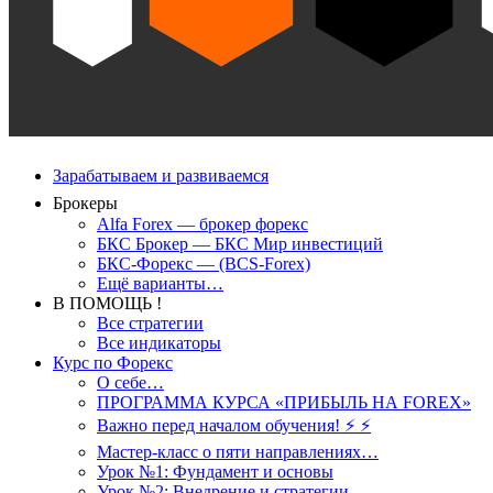
Зарабатываем и развиваемся
Брокеры
Alfa Forex — брокер форекс
БКС Брокер — БКС Мир инвестиций
БКС-Форекс — (BCS-Forex)
Ещё варианты…
В ПОМОЩЬ !
Все стратегии
Все индикаторы
Курс по Форекс
О себе…
ПРОГРАММА КУРСА «ПРИБЫЛЬ НА FOREX»
Важно перед началом обучения! ⚡ ⚡
Мастер-класс о пяти направлениях…
Урок №1: Фундамент и основы
Урок №2: Внедрение и стратегии