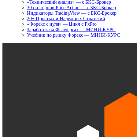
«Технический анализ» — с БКС-Брокер
30 паттернов Price Action — с БКС-Брокер
Индикаторы TradingView — с БКС-Брокер
20+ Простых и Надежных Стратегий
«Форекс с нуля» — Цикл с FxPro
Заработок на Фьючерсах — МИНИ-КУРС
Учебник по рынку Форекс — МИНИ-КУРС