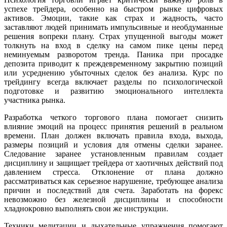
успехе трейдера, особенно на быстром рынке цифровых
активов. Эмоции, такие как страх и жадность, часто
заставляют людей принимать импульсивные и необдуманные
решения вопреки плану. Страх упущенной выгоды может
толкнуть на вход в сделку на самом пике цены перед
неминуемым разворотом тренда. Паника при просадке
депозита приводит к преждевременному закрытию позиций
или усреднению убыточных сделок без анализа. Курс по
трейдингу всегда включает разделы по психологической
подготовке и развитию эмоционального интеллекта
участника рынка.
Разработка четкого торгового плана помогает снизить
влияние эмоций на процесс принятия решений в реальном
времени. План должен включать правила входа, выхода,
размеры позиций и условия для отмены сделки заранее.
Следование заранее установленным правилам создает
дисциплину и защищает трейдера от хаотичных действий под
давлением стресса. Отклонение от плана должно
рассматриваться как серьезное нарушение, требующее анализа
причин и последствий для счета. Заработать на форекс
невозможно без железной дисциплины и способности
хладнокровно выполнять свои же инструкции.
Техники медитации и дыхательные упражнения помогают