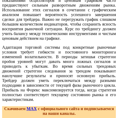
показаниями осцилляторов и ценовым графиком часто
предшествуют сильным разворотным движениям рынка.
Использование этих сигналов в сочетании с графическим
анализом повышает вероятность успешного завершения
сделки для трейдера. Важно не перегружать график слишком
большим количеством индикаторов, чтобы сохранить ясность
восприятия рыночной ситуации. Курс по трейдингу должен
учить балансу между техническими инструментами и чистым
ценовым действием на графике.
Адаптация торговой системы под конкретные рыночные
условия требует гибкости и постоянного мониторинга
изменений волатильности. В периоды затишья стратегии
пробоя уровней могут давать много ложных сигналов и
приводить к убыткам. Во время сильных трендовых
движений стратегии следования за трендом показывают
наилучшие результаты и приносят основную прибыль.
Трейдер должен уметь переключаться между разными
подходами в зависимости от текущей фазы рыночного цикла.
Прибыль на Форекс максимизируется тогда, когда стратегия
полностью соответствует текущему состоянию рынка и его
характеристикам.
Скачиваем
MAX
с официального сайта и подписываемся
на наши каналы.