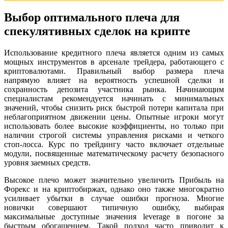
Выбор оптимального плеча для
спекулятивных сделок на крипте
Использование кредитного плеча является одним из самых
мощных инструментов в арсенале трейдера, работающего с
криптовалютами. Правильный выбор размера плеча
напрямую влияет на вероятность успешной сделки и
сохранность депозита участника рынка. Начинающим
специалистам рекомендуется начинать с минимальных
значений, чтобы снизить риск быстрой потери капитала при
неблагоприятном движении цены. Опытные игроки могут
использовать более высокие коэффициенты, но только при
наличии строгой системы управления рисками и четкого
стоп-лосса. Курс по трейдингу часто включает отдельные
модули, посвященные математическому расчету безопасного
уровня заемных средств.
Высокое плечо может значительно увеличить Прибыль на
Форекс и на криптобиржах, однако оно также многократно
усиливает убытки в случае ошибки прогноза. Многие
новички совершают типичную ошибку, выбирая
максимальные доступные значения leverage в погоне за
быстрым обогащением. Такой подход часто приводит к