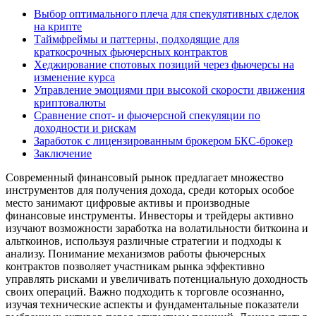
Выбор оптимального плеча для спекулятивных сделок
на крипте
Таймфреймы и паттерны, подходящие для
краткосрочных фьючерсных контрактов
Хеджирование спотовых позиций через фьючерсы на
изменение курса
Управление эмоциями при высокой скорости движения
криптовалюты
Сравнение спот- и фьючерсной спекуляции по
доходности и рискам
Заработок с лицензированным брокером БКС-брокер
Заключение
Современный финансовый рынок предлагает множество
инструментов для получения дохода, среди которых особое
место занимают цифровые активы и производные
финансовые инструменты. Инвесторы и трейдеры активно
изучают возможности заработка на волатильности биткоина и
альткоинов, используя различные стратегии и подходы к
анализу. Понимание механизмов работы фьючерсных
контрактов позволяет участникам рынка эффективно
управлять рисками и увеличивать потенциальную доходность
своих операций. Важно подходить к торговле осознанно,
изучая технические аспекты и фундаментальные показатели