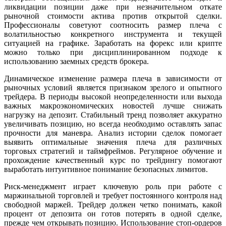
ликвидации позиции даже при незначительном откате
рыночной стоимости актива против открытой сделки.
Профессионалы советуют соотносить размер плеча с
волатильностью конкретного инструмента и текущей
ситуацией на графике. Заработать на форекс или крипте
можно только при дисциплинированном подходе к
использованию заемных средств брокера.
Динамическое изменение размера плеча в зависимости от
рыночных условий является признаком зрелого и опытного
трейдера. В периоды высокой неопределенности или выхода
важных макроэкономических новостей лучше снижать
нагрузку на депозит. Стабильный тренд позволяет аккуратно
увеличивать позицию, но всегда необходимо оставлять запас
прочности для маневра. Анализ истории сделок помогает
выявить оптимальные значения плеча для различных
торговых стратегий и таймфреймов. Регулярное обучение и
прохождение качественный курс по трейдингу помогают
выработать интуитивное понимание безопасных лимитов.
Риск-менеджмент играет ключевую роль при работе с
маржинальной торговлей и требует постоянного контроля над
свободной маржей. Трейдер должен четко понимать, какой
процент от депозита он готов потерять в одной сделке,
прежде чем открывать позицию. Использование стоп-ордеров