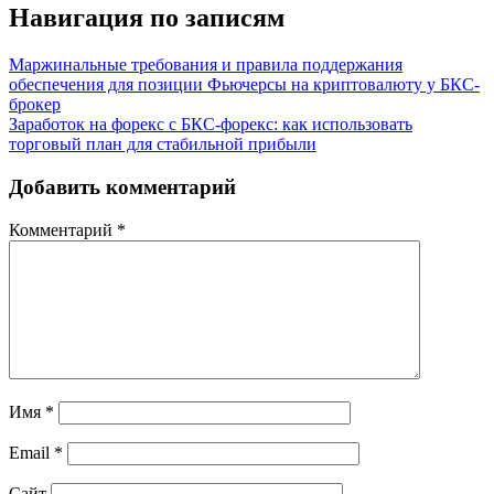
Навигация по записям
Маржинальные требования и правила поддержания
обеспечения для позиции Фьючерсы на криптовалюту у БКС-
брокер
Заработок на форекс с БКС-форекс: как использовать
торговый план для стабильной прибыли
Добавить комментарий
Комментарий
*
Имя
*
Email
*
Сайт