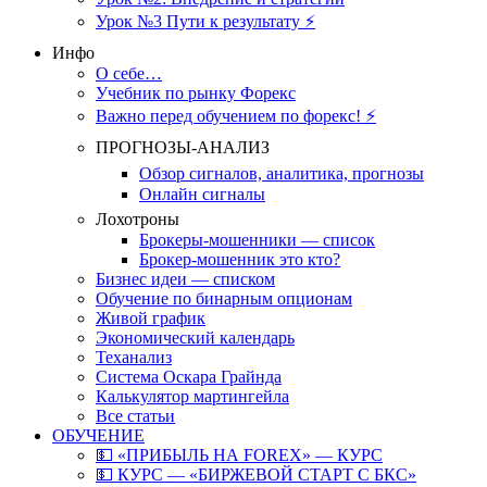
Урок №3 Пути к результату ⚡️
Инфо
О себе…
Учебник по рынку Форекс
Важно перед обучением по форекс! ⚡
ПРОГНОЗЫ-АНАЛИЗ
Обзор сигналов, аналитика, прогнозы
Онлайн сигналы
Лохотроны
Брокеры-мошенники — список
Брокер-мошенник это кто?
Бизнес идеи — списком
Обучение по бинарным опционам
Живой график
Экономический календарь
Теханализ
Система Оскара Грайнда
Калькулятор мартингейла
Все статьи
ОБУЧЕНИЕ
💵 «ПРИБЫЛЬ НА FOREX» — КУРС
💵 КУРС — «БИРЖЕВОЙ СТАРТ С БКС»