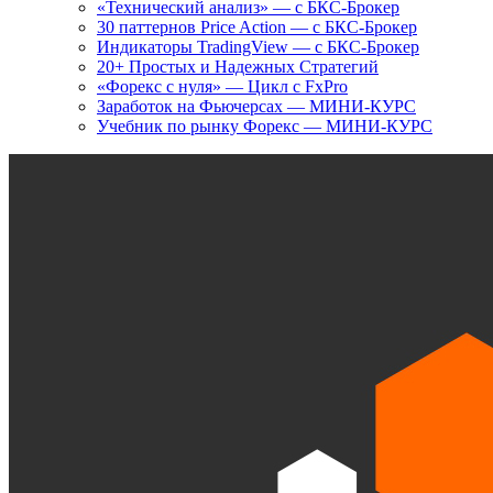
«Технический анализ» — с БКС-Брокер
30 паттернов Price Action — с БКС-Брокер
Индикаторы TradingView — с БКС-Брокер
20+ Простых и Надежных Стратегий
«Форекс с нуля» — Цикл с FxPro
Заработок на Фьючерсах — МИНИ-КУРС
Учебник по рынку Форекс — МИНИ-КУРС