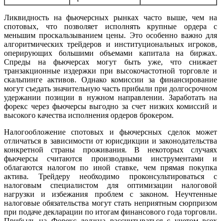
Ликвидность на фьючерсных рынках часто выше, чем на
спотовых, что позволяет исполнять крупные ордера с
меньшим проскальзыванием цены. Это особенно важно для
алгоритмических трейдеров и институциональных игроков,
оперирующих большими объемами капитала на биржах.
Спреды на фьючерсах могут быть уже, что снижает
транзакционные издержки при высокочастотной торговле и
скальпинге активов. Однако комиссии за финансирование
могут съедать значительную часть прибыли при долгосрочном
удержании позиции в нужном направлении. Заработать на
форекс через фьючерсы выгодно за счет низких комиссий и
высокого качества исполнения ордеров брокером.
Налогообложение спотовых и фьючерсных сделок может
отличаться в зависимости от юрисдикции и законодательства
конкретной страны проживания. В некоторых случаях
фьючерсы считаются производными инструментами и
облагаются налогом по иной ставке, чем прямая покупка
актива. Трейдеру необходимо проконсультироваться с
налоговым специалистом для оптимизации налоговой
нагрузки и избежания проблем с законом. Неучтенные
налоговые обязательства могут стать неприятным сюрпризом
при подаче декларации по итогам финансового года торговли.
Прибыль на Форекс должна рассчитываться с учетом всех