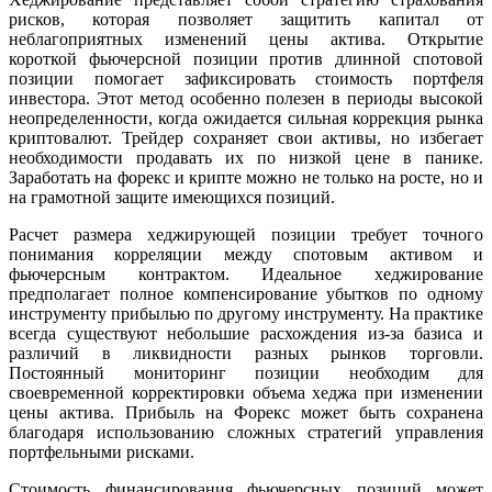
рисков, которая позволяет защитить капитал от
неблагоприятных изменений цены актива. Открытие
короткой фьючерсной позиции против длинной спотовой
позиции помогает зафиксировать стоимость портфеля
инвестора. Этот метод особенно полезен в периоды высокой
неопределенности, когда ожидается сильная коррекция рынка
криптовалют. Трейдер сохраняет свои активы, но избегает
необходимости продавать их по низкой цене в панике.
Заработать на форекс и крипте можно не только на росте, но и
на грамотной защите имеющихся позиций.
Расчет размера хеджирующей позиции требует точного
понимания корреляции между спотовым активом и
фьючерсным контрактом. Идеальное хеджирование
предполагает полное компенсирование убытков по одному
инструменту прибылью по другому инструменту. На практике
всегда существуют небольшие расхождения из-за базиса и
различий в ликвидности разных рынков торговли.
Постоянный мониторинг позиции необходим для
своевременной корректировки объема хеджа при изменении
цены актива. Прибыль на Форекс может быть сохранена
благодаря использованию сложных стратегий управления
портфельными рисками.
Стоимость финансирования фьючерсных позиций может