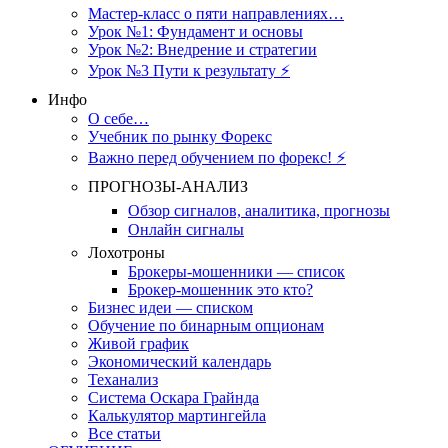
Мастер-класс о пяти направлениях…
Урок №1: Фундамент и основы
Урок №2: Внедрение и стратегии
Урок №3 Пути к результату ⚡️
Инфо
О себе…
Учебник по рынку Форекс
Важно перед обучением по форекс! ⚡
ПРОГНОЗЫ-АНАЛИЗ
Обзор сигналов, аналитика, прогнозы
Онлайн сигналы
Лохотроны
Брокеры-мошенники — список
Брокер-мошенник это кто?
Бизнес идеи — списком
Обучение по бинарным опционам
Живой график
Экономический календарь
Теханализ
Система Оскара Грайнда
Калькулятор мартингейла
Все статьи