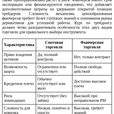
экспирации или финансируются ежедневно, что добавляет
дополнительные затраты на удержание открытой позиции
трейдером. Сложность механизма ценообразования
фьючерсов требует более глубоких знаний и понимания рынка
деривативов для успешной работы. Курс по трейдингу
должен четко разграничивать особенности этих двух видов
торговли для правильного выбора инструмента.
Спотовая
Фьючерсная
Характеристика
торговля
торговля
Право владения
Да, полный
Нет, только контракт
активом
контроль
Возможность
Ограничена или
Полная свобода
шорта
отсутствует
действий
Обычно
Доступно высокое
Кредитное плечо
отсутствует или
плечо
мало
Риск
Отсутствует (без
Высокий при
ликвидации
займа)
неправильном РМ
Сложность для
Низкая, понятно и
Высокая, требует
новичка
просто
знаний