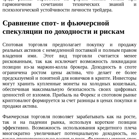
гармоничном сочетании технических знаний и
психологической устойчивости личности трейдера.
Сравнение спот- и фьючерсной
спекуляции по доходности и рискам
Спотовая торговля предполагает покупку и продажу
реальных активов с немедленной поставкой и полным правом
владения ими. Этот вид торговли считается менее
рискованным, так как исключает возможность ликвидации
позиции из-за маржин-колла брокера. Доходность в споте
ограничена ростом цены актива, что делает ее более
предсказуемой и понятной для новичков в крипте. Инвесторы
могут хранить купленные монеты на холодных кошельках,
обеспечивая максимальную безопасность своих цифровых
ценностей от взломов. Прибыль на Форекс и спотовом рынке
криптовалют формируется за счет разницы в ценах покупки и
продажи актива.
Фьючерсная торговля позволяет зарабатывать как на росте,
так и на падении рынка, используя короткие позиции
эффективно. Возможность использования кредитного плеча
многократно увеличивает потенциальную доходность, но
также пропорционально растет и риск. Фьючерсы имеют срок