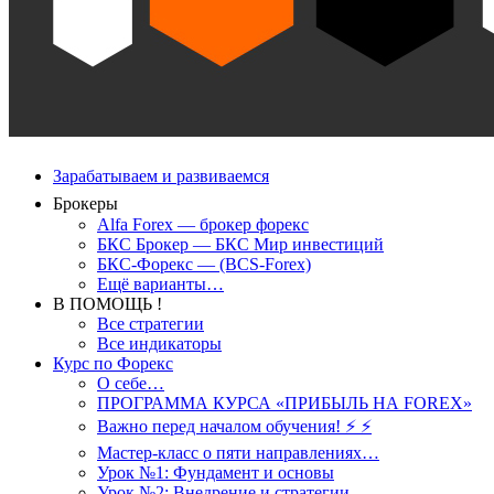
Зарабатываем и развиваемся
Брокеры
Alfa Forex — брокер форекс
БКС Брокер — БКС Мир инвестиций
БКС-Форекс — (BCS-Forex)
Ещё варианты…
В ПОМОЩЬ !
Все стратегии
Все индикаторы
Курс по Форекс
О себе…
ПРОГРАММА КУРСА «ПРИБЫЛЬ НА FOREX»
Важно перед началом обучения! ⚡ ⚡
Мастер-класс о пяти направлениях…
Урок №1: Фундамент и основы
Урок №2: Внедрение и стратегии