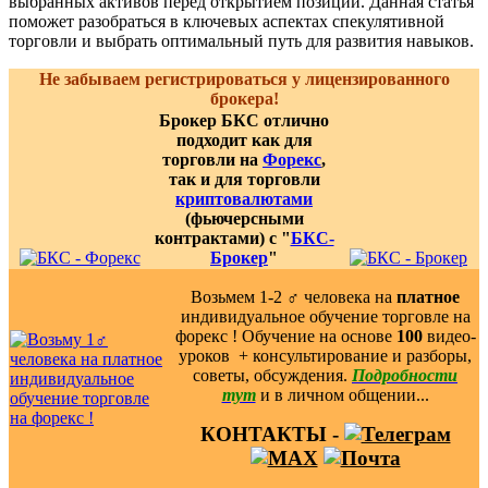
выбранных активов перед открытием позиций. Данная статья
поможет разобраться в ключевых аспектах спекулятивной
торговли и выбрать оптимальный путь для развития навыков.
Не забываем регистрироваться у лицензированного
брокера!
Брокер БКС отлично
подходит как для
торговли на
Форекс
,
так и для торговли
криптовалютами
(фьючерсными
контрактами) с "
БКС-
Брокер
"
Возьмем 1-2 ‍♂️ человека на
платное
индивидуальное обучение торговле на
форекс ! Обучение на основе
100
видео-
уроков ️ + консультирование и разборы,
советы, обсуждения.
Подробности
тут
и в личном общении...
КОНТАКТЫ -