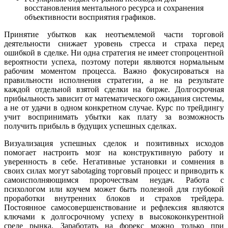
восстановления ментального ресурса и сохранения
объективности восприятия графиков.
Принятие убытков как неотъемлемой части торговой
деятельности снижает уровень стресса и страха перед
ошибкой в сделке. Ни одна стратегия не имеет стопроцентной
вероятности успеха, поэтому потери являются нормальным
рабочим моментом процесса. Важно фокусироваться на
правильности исполнения стратегии, а не на результате
каждой отдельной взятой сделки на бирже. Долгосрочная
прибыльность зависит от математического ожидания системы,
а не от удачи в одном конкретном случае. Курс по трейдингу
учит воспринимать убытки как плату за возможность
получить прибыль в будущих успешных сделках.
Визуализация успешных сделок и позитивных исходов
помогает настроить мозг на конструктивную работу и
уверенность в себе. Негативные установки и сомнения в
своих силах могут sabotaging торговый процесс и приводить к
самоисполняющимся пророчествам неудач. Работа с
психологом или коучем может быть полезной для глубокой
проработки внутренних блоков и страхов трейдера.
Постоянное самосовершенствование и рефлексия являются
ключами к долгосрочному успеху в высококонкурентной
среде рынка. Заработать на форекс можно только при