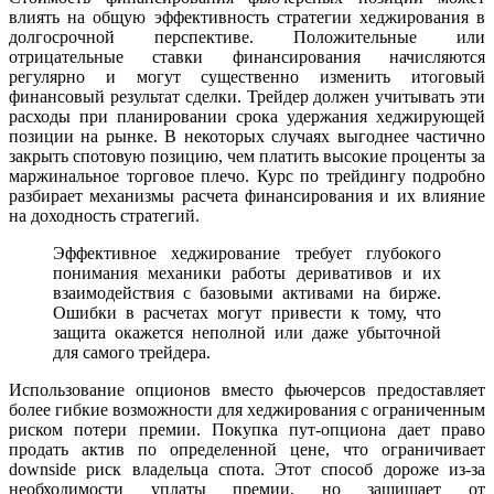
влиять на общую эффективность стратегии хеджирования в
долгосрочной перспективе. Положительные или
отрицательные ставки финансирования начисляются
регулярно и могут существенно изменить итоговый
финансовый результат сделки. Трейдер должен учитывать эти
расходы при планировании срока удержания хеджирующей
позиции на рынке. В некоторых случаях выгоднее частично
закрыть спотовую позицию, чем платить высокие проценты за
маржинальное торговое плечо. Курс по трейдингу подробно
разбирает механизмы расчета финансирования и их влияние
на доходность стратегий.
Эффективное хеджирование требует глубокого
понимания механики работы деривативов и их
взаимодействия с базовыми активами на бирже.
Ошибки в расчетах могут привести к тому, что
защита окажется неполной или даже убыточной
для самого трейдера.
Использование опционов вместо фьючерсов предоставляет
более гибкие возможности для хеджирования с ограниченным
риском потери премии. Покупка пут-опциона дает право
продать актив по определенной цене, что ограничивает
downside риск владельца спота. Этот способ дороже из-за
необходимости уплаты премии, но защищает от