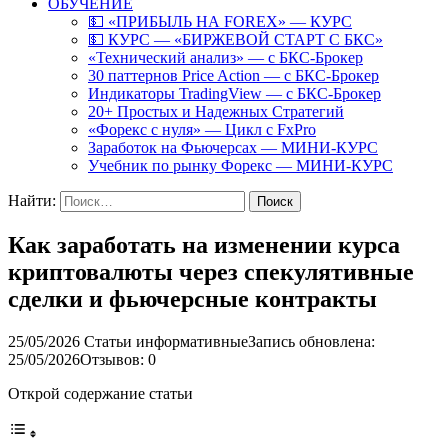
ОБУЧЕНИЕ
💵 «ПРИБЫЛЬ НА FOREX» — КУРС
💵 КУРС — «БИРЖЕВОЙ СТАРТ С БКС»
«Технический анализ» — с БКС-Брокер
30 паттернов Price Action — с БКС-Брокер
Индикаторы TradingView — с БКС-Брокер
20+ Простых и Надежных Стратегий
«Форекс с нуля» — Цикл с FxPro
Заработок на Фьючерсах — МИНИ-КУРС
Учебник по рынку Форекс — МИНИ-КУРС
Найти:
Как заработать на изменении курса
криптовалюты через спекулятивные
сделки и фьючерсные контракты
25/05/2026
Статьи информативные
Запись обновлена:
25/05/2026
Отзывов: 0
Открой содержание статьи