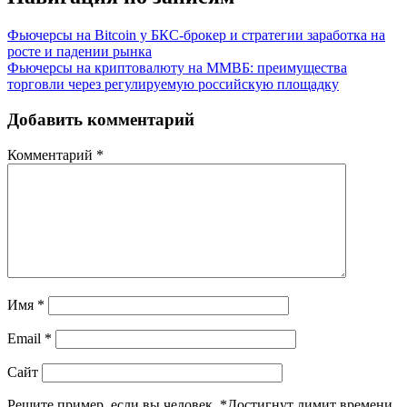
Фьючерсы на Bitcoin у БКС-брокер и стратегии заработка на
росте и падении рынка
Фьючерсы на криптовалюту на ММВБ: преимущества
торговли через регулируемую российскую площадку
Добавить комментарий
Комментарий
*
Имя
*
Email
*
Сайт
Решите пример, если вы человек.
*
Достигнут лимит времени.