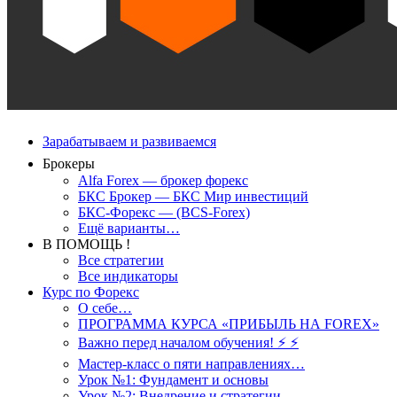
Зарабатываем и развиваемся
Брокеры
Alfa Forex — брокер форекс
БКС Брокер — БКС Мир инвестиций
БКС-Форекс — (BCS-Forex)
Ещё варианты…
В ПОМОЩЬ !
Все стратегии
Все индикаторы
Курс по Форекс
О себе…
ПРОГРАММА КУРСА «ПРИБЫЛЬ НА FOREX»
Важно перед началом обучения! ⚡ ⚡
Мастер-класс о пяти направлениях…
Урок №1: Фундамент и основы
Урок №2: Внедрение и стратегии