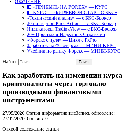
ОБУЧЕНИЕ
💵 «ПРИБЫЛЬ НА FOREX» — КУРС
💵 КУРС — «БИРЖЕВОЙ СТАРТ С БКС»
«Технический анализ» — с БКС-Брокер
30 паттернов Price Action — с БКС-Брокер
Индикаторы TradingView — с БКС-Брокер
20+ Простых и Надежных Стратегий
«Форекс с нуля» — Цикл с FxPro
Заработок на Фьючерсах — МИНИ-КУРС
Учебник по рынку Форекс — МИНИ-КУРС
Найти:
Как заработать на изменении курса
криптовалюты через торговлю
производными финансовыми
инструментами
27/05/2026
Статьи информативные
Запись обновлена:
27/05/2026
Отзывов: 0
Открой содержание статьи