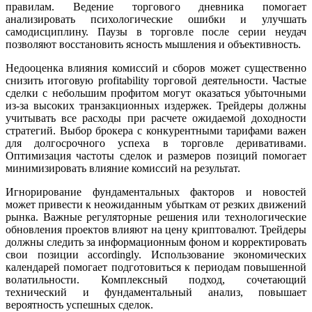
правилам. Ведение торгового дневника помогает
анализировать психологические ошибки и улучшать
самодисциплину. Паузы в торговле после серии неудач
позволяют восстановить ясность мышления и объективность.
Недооценка влияния комиссий и сборов может существенно
снизить итоговую profitability торговой деятельности. Частые
сделки с небольшим профитом могут оказаться убыточными
из-за высоких транзакционных издержек. Трейдеры должны
учитывать все расходы при расчете ожидаемой доходности
стратегий. Выбор брокера с конкурентными тарифами важен
для долгосрочного успеха в торговле деривативами.
Оптимизация частоты сделок и размеров позиций помогает
минимизировать влияние комиссий на результат.
Игнорирование фундаментальных факторов и новостей
может привести к неожиданным убыткам от резких движений
рынка. Важные регуляторные решения или технологические
обновления проектов влияют на цену криптовалют. Трейдеры
должны следить за информационным фоном и корректировать
свои позиции accordingly. Использование экономических
календарей помогает подготовиться к периодам повышенной
волатильности. Комплексный подход, сочетающий
технический и фундаментальный анализ, повышает
вероятность успешных сделок.