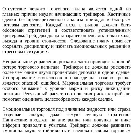
Отсутствие четкого торгового плана является одной из
главных причин неудач начинающих трейдеров. Хаотичные
сделки без предварительного анализа приводят к быстрым
потерям депозита. Каждый вход в рынок должен быть
обоснован стратегией и соответствовать установленным
критериям. Трейдеры должны заранее определять точки входа,
выхода и уровни стоп-лоссов. Следование плану помогает
сохранять дисциплину и избегать эмоциональных решений в
стрессовых ситуациях.
Неправильное управление рисками часто приводит к полной
потере торгового капитала. Трейдеры не должны рисковать
более чем одним-двумя процентами депозита в одной сделке.
Игнорирование стоп-лоссов в надежде на разворот рынка
является опасной ошибкой. Маржинальная торговля требует
особого внимания к уровню маржи и риску ликвидации
позиции. Регулярный расчет соотношения риска к прибыли
помогает оценивать целесообразность каждой сделки.
Эмоциональная торговля под влиянием жадности или страха
разрушает любую, даже самую лучшую стратегию.
Панические продажи на дне рынка или покупка на пике
эйфории приводят к убыткам. Трейдеры должны развивать
эмоциональную устойчивость и следовать своим торговым