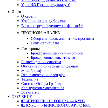
Урок №3 Пути к результату ⚡️
Инфо
О себе…
Учебник по рынку Форекс
Важно перед обучением по форекс! ⚡
ПРОГНОЗЫ-АНАЛИЗ
Обзор сигналов, аналитика, прогнозы
Онлайн сигналы
Лохотроны
Брокеры-мошенники — список
Брокер-мошенник это кто?
Бизнес идеи — списком
Обучение по бинарным опционам
Живой график
Экономический календарь
Теханализ
Система Оскара Грайнда
Калькулятор мартингейла
Все статьи
ОБУЧЕНИЕ
💵 «ПРИБЫЛЬ НА FOREX» — КУРС
💵 КУРС — «БИРЖЕВОЙ СТАРТ С БКС»