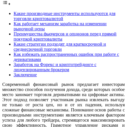
Какие производные инструменты используются для
торговли криптовалютой
Как работает механизм заработка на изменении
рыночной цены
Преимущества фьючерсов и опционов перед прямой
покупкой криптовалюты
Какие стратегии подходят для краткосрочной и
среднесрочной торговли
Как избежать распространенных ошибок при работе с
деривативами
Заработок на Форекс и криптотрейдинге с
лицензированным брокером
Заключение
Современный финансовый рынок предлагает инвесторам
множество способов получения дохода, среди которых особое
место занимает торговля деривативами на цифровые активы.
Этот подход позволяет участникам рынка извлекать выгоду
не только от роста цен, но и от их падения, используя
сложные финансовые механизмы. Понимание основ работы с
производными инструментами является ключевым фактором
успеха для любого трейдера, стремящегося максимизировать
свою эффективность. Грамотное управление рисками и