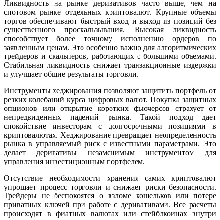
Ликвидность на рынке деривативов часто выше, чем на
спотовом рынке отдельных криптовалют. Крупные объемы
торгов обеспечивают быстрый вход и выход из позиций без
существенного проскальзывания. Высокая ликвидность
способствует более точному исполнению ордеров по
заявленным ценам. Это особенно важно для алгоритмических
трейдеров и скальперов, работающих с большими объемами.
Стабильная ликвидность снижает транзакционные издержки
и улучшает общие результаты торговли.
Инструменты хеджирования позволяют защитить портфель от
резких колебаний курса цифровых валют. Покупка защитных
опционов или открытие коротких фьючерсов страхует от
непредвиденных падений рынка. Такой подход дает
спокойствие инвесторам с долгосрочными позициями в
криптовалютах. Хеджирование превращает неопределенность
рынка в управляемый риск с известными параметрами. Это
делает деривативы незаменимым инструментом для
управления инвестиционным портфелем.
Отсутствие необходимости хранения самих криптовалют
упрощает процесс торговли и снижает риски безопасности.
Трейдеры не беспокоятся о взломе кошельков или потере
приватных ключей при работе с деривативами. Все расчеты
происходят в фиатных валютах или стейблкоинах внутри