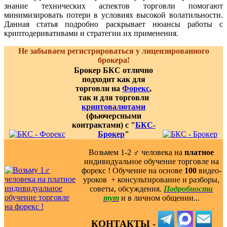
знание технических аспектов торговли помогают
минимизировать потери в условиях высокой волатильности.
Данная статья подробно раскрывает нюансы работы с
криптодеривативами и стратегии их применения.
Не забываем регистрироваться у лицензированного
брокера!
Брокер БКС отлично
подходит как для
торговли на
Форекс
,
так и для торговли
криптовалютами
(фьючерсными
контрактами) с "
БКС-
Брокер
"
Возьмем 1-2 ‍♂️ человека на
платное
индивидуальное обучение торговле на
форекс ! Обучение на основе
100
видео-
уроков ️ + консультирование и разборы,
советы, обсуждения.
Подробности
тут
и в личном общении...
КОНТАКТЫ -