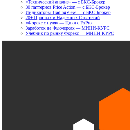
«Технический анализ» — с БКС-Брокер
30 паттернов Price Action — с БКС-Брокер
Индикаторы TradingView — с БКС-Брокер
20+ Простых и Надежных Стратегий
«Форекс с нуля» — Цикл с FxPro
Заработок на Фьючерсах — МИНИ-КУРС
Учебник по рынку Форекс — МИНИ-КУРС