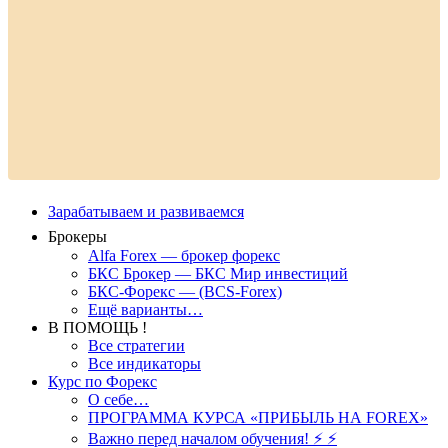
Зарабатываем и развиваемся
Брокеры
Alfa Forex — брокер форекс
БКС Брокер — БКС Мир инвестиций
БКС-Форекс — (BCS-Forex)
Ещё варианты…
В ПОМОЩЬ !
Все стратегии
Все индикаторы
Курс по Форекс
О себе…
ПРОГРАММА КУРСА «ПРИБЫЛЬ НА FOREX»
Важно перед началом обучения! ⚡ ⚡