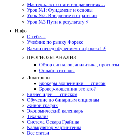
Мастер-класс о пяти направлениях…
Урок №1: Фундамент и основы
Урок №2: Внедрение и стратегии
Урок №3 Пути к результату ⚡️
Инфо
О себе…
Учебник по рынку Форекс
Важно перед обучением по форекс! ⚡
ПРОГНОЗЫ-АНАЛИЗ
Обзор сигналов, аналитика, прогнозы
Онлайн сигналы
Лохотроны
Брокеры-мошенники — список
Брокер-мошенник это кто?
Бизнес идеи — списком
Обучение по бинарным опционам
Живой график
Экономический календарь
Теханализ
Система Оскара Грайнда
Калькулятор мартингейла
Все статьи