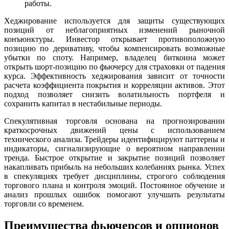
работы.
Хеджирование используется для защиты существующих
позиций от неблагоприятных изменений рыночной
конъюнктуры. Инвестор открывает противоположную
позицию по деривативу, чтобы компенсировать возможные
убытки по споту. Например, владелец биткоина может
открыть шорт-позицию по фьючерсу для страховки от падения
курса. Эффективность хеджирования зависит от точности
расчета коэффициента покрытия и корреляции активов. Этот
подход позволяет снизить волатильность портфеля и
сохранить капитал в нестабильные периоды.
Спекулятивная торговля основана на прогнозировании
краткосрочных движений цены с использованием
технического анализа. Трейдеры идентифицируют паттерны и
индикаторы, сигнализирующие о вероятном направлении
тренда. Быстрое открытие и закрытие позиций позволяет
накапливать прибыль на небольших колебаниях рынка. Успех
в спекуляциях требует дисциплины, строгого соблюдения
торгового плана и контроля эмоций. Постоянное обучение и
анализ прошлых ошибок помогают улучшать результаты
торговли со временем.
Преимущества фьючерсов и опционов