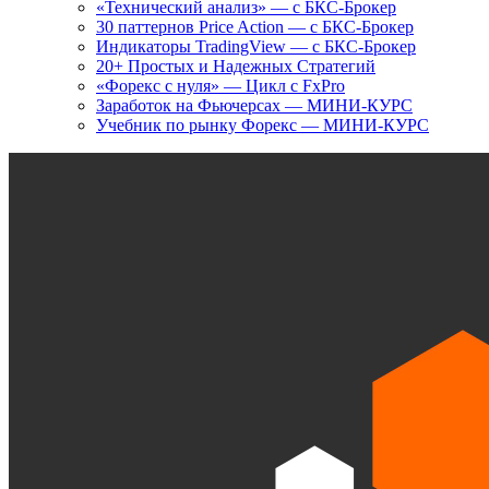
«Технический анализ» — с БКС-Брокер
30 паттернов Price Action — с БКС-Брокер
Индикаторы TradingView — с БКС-Брокер
20+ Простых и Надежных Стратегий
«Форекс с нуля» — Цикл с FxPro
Заработок на Фьючерсах — МИНИ-КУРС
Учебник по рынку Форекс — МИНИ-КУРС