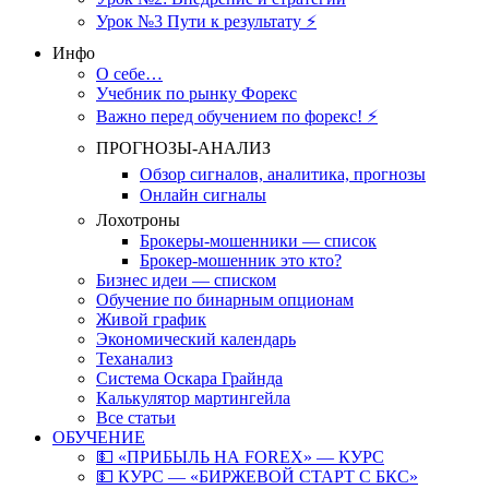
Урок №3 Пути к результату ⚡️
Инфо
О себе…
Учебник по рынку Форекс
Важно перед обучением по форекс! ⚡
ПРОГНОЗЫ-АНАЛИЗ
Обзор сигналов, аналитика, прогнозы
Онлайн сигналы
Лохотроны
Брокеры-мошенники — список
Брокер-мошенник это кто?
Бизнес идеи — списком
Обучение по бинарным опционам
Живой график
Экономический календарь
Теханализ
Система Оскара Грайнда
Калькулятор мартингейла
Все статьи
ОБУЧЕНИЕ
💵 «ПРИБЫЛЬ НА FOREX» — КУРС
💵 КУРС — «БИРЖЕВОЙ СТАРТ С БКС»