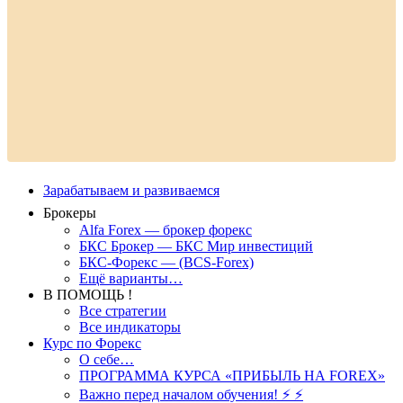
Зарабатываем и развиваемся
Брокеры
Alfa Forex — брокер форекс
БКС Брокер — БКС Мир инвестиций
БКС-Форекс — (BCS-Forex)
Ещё варианты…
В ПОМОЩЬ !
Все стратегии
Все индикаторы
Курс по Форекс
О себе…
ПРОГРАММА КУРСА «ПРИБЫЛЬ НА FOREX»
Важно перед началом обучения! ⚡ ⚡