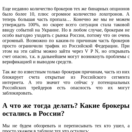
Еще недавно количество брокеров тех же бинарных опционов
было более 10, плюс огромное количество лохотронов. А
теперь большая часть пропала… Конечно же мы не можем
утверждать 100%, но скорее всего ситуация стала таковой
ввиду событий на Украине. Но в любом случае, брокерам не
особо выгодно уходить с рынка России, потому что он очень
огромный. Возможно по каким-то причинам часть брокеров
просто ограничили трафик из Российской Федерации. При
этом на эти сайты можно зайти через V Р N, но открывать
счет опасно, т.к. в дальнейшем могут возникнуть проблемы с
верификацией и выводом средств.
Так же по известным только брокерам причинам, часть из них
блокирует счета открытые из Российского сегмента
интернета. А это значит что сейчас у потенциальных
Российских трейдеров есть опасность что их могут
заблокировать.
А что же тогда делать? Какие брокеры
остались в России?
Мы не будем обозревать и переписывать тех кто ушел, а
просто укажем в таблице тех что остались: