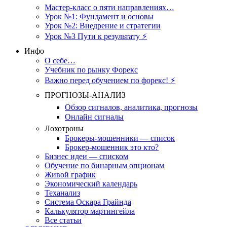
Мастер-класс о пяти направлениях…
Урок №1: Фундамент и основы
Урок №2: Внедрение и стратегии
Урок №3 Пути к результату ⚡️
Инфо
О себе…
Учебник по рынку Форекс
Важно перед обучением по форекс! ⚡
ПРОГНОЗЫ-АНАЛИЗ
Обзор сигналов, аналитика, прогнозы
Онлайн сигналы
Лохотроны
Брокеры-мошенники — список
Брокер-мошенник это кто?
Бизнес идеи — списком
Обучение по бинарным опционам
Живой график
Экономический календарь
Теханализ
Система Оскара Грайнда
Калькулятор мартингейла
Все статьи