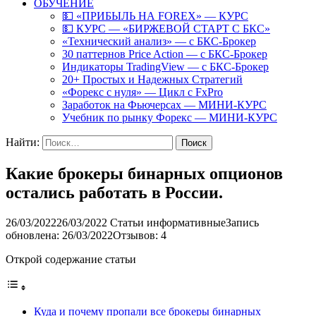
ОБУЧЕНИЕ
💵 «ПРИБЫЛЬ НА FOREX» — КУРС
💵 КУРС — «БИРЖЕВОЙ СТАРТ С БКС»
«Технический анализ» — с БКС-Брокер
30 паттернов Price Action — с БКС-Брокер
Индикаторы TradingView — с БКС-Брокер
20+ Простых и Надежных Стратегий
«Форекс с нуля» — Цикл с FxPro
Заработок на Фьючерсах — МИНИ-КУРС
Учебник по рынку Форекс — МИНИ-КУРС
Найти:
Какие брокеры бинарных опционов
остались работать в России.
26/03/2022
26/03/2022
Статьи информативные
Запись
обновлена: 26/03/2022
Отзывов: 4
Открой содержание статьи
Куда и почему пропали все брокеры бинарных