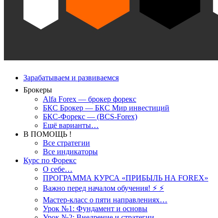
Зарабатываем и развиваемся
Брокеры
Alfa Forex — брокер форекс
БКС Брокер — БКС Мир инвестиций
БКС-Форекс — (BCS-Forex)
Ещё варианты…
В ПОМОЩЬ !
Все стратегии
Все индикаторы
Курс по Форекс
О себе…
ПРОГРАММА КУРСА «ПРИБЫЛЬ НА FOREX»
Важно перед началом обучения! ⚡ ⚡
Мастер-класс о пяти направлениях…
Урок №1: Фундамент и основы
Урок №2: Внедрение и стратегии