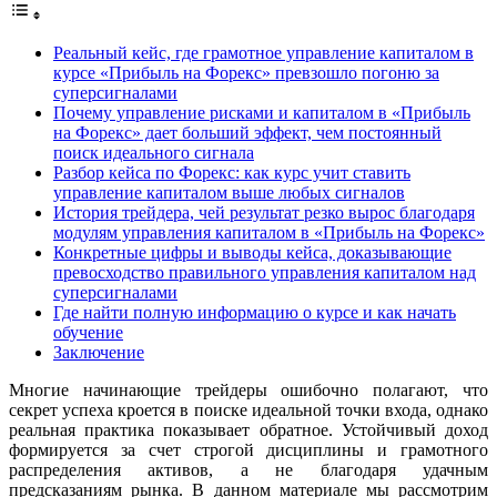
Реальный кейс, где грамотное управление капиталом в
курсе «Прибыль на Форекс» превзошло погоню за
суперсигналами
Почему управление рисками и капиталом в «Прибыль
на Форекс» дает больший эффект, чем постоянный
поиск идеального сигнала
Разбор кейса по Форекс: как курс учит ставить
управление капиталом выше любых сигналов
История трейдера, чей результат резко вырос благодаря
модулям управления капиталом в «Прибыль на Форекс»
Конкретные цифры и выводы кейса, доказывающие
превосходство правильного управления капиталом над
суперсигналами
Где найти полную информацию о курсе и как начать
обучение
Заключение
Многие начинающие трейдеры ошибочно полагают, что
секрет успеха кроется в поиске идеальной точки входа, однако
реальная практика показывает обратное. Устойчивый доход
формируется за счет строгой дисциплины и грамотного
распределения активов, а не благодаря удачным
предсказаниям рынка. В данном материале мы рассмотрим