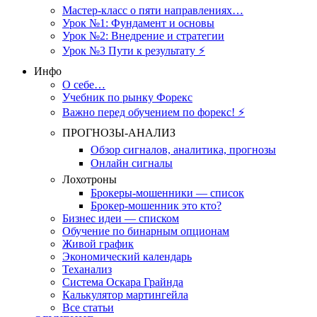
Мастер-класс о пяти направлениях…
Урок №1: Фундамент и основы
Урок №2: Внедрение и стратегии
Урок №3 Пути к результату ⚡️
Инфо
О себе…
Учебник по рынку Форекс
Важно перед обучением по форекс! ⚡
ПРОГНОЗЫ-АНАЛИЗ
Обзор сигналов, аналитика, прогнозы
Онлайн сигналы
Лохотроны
Брокеры-мошенники — список
Брокер-мошенник это кто?
Бизнес идеи — списком
Обучение по бинарным опционам
Живой график
Экономический календарь
Теханализ
Система Оскара Грайнда
Калькулятор мартингейла
Все статьи