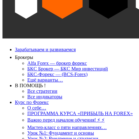
Зарабатываем и развиваемся
Брокеры
Alfa Forex — брокер форекс
БКС Брокер — БКС Мир инвестиций
БКС-Форекс — (BCS-Forex)
Ещё варианты…
В ПОМОЩЬ !
Все стратегии
Все индикаторы
Курс по Форекс
О себе…
ПРОГРАММА КУРСА «ПРИБЫЛЬ НА FOREX»
Важно перед началом обучения! ⚡ ⚡
Мастер-класс о пяти направлениях…
Урок №1: Фундамент и основы
Урок №2: Внедрение и стратегии