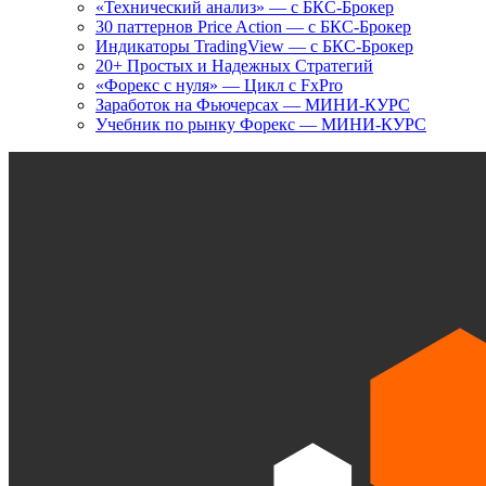
«Технический анализ» — с БКС-Брокер
30 паттернов Price Action — с БКС-Брокер
Индикаторы TradingView — с БКС-Брокер
20+ Простых и Надежных Стратегий
«Форекс с нуля» — Цикл с FxPro
Заработок на Фьючерсах — МИНИ-КУРС
Учебник по рынку Форекс — МИНИ-КУРС