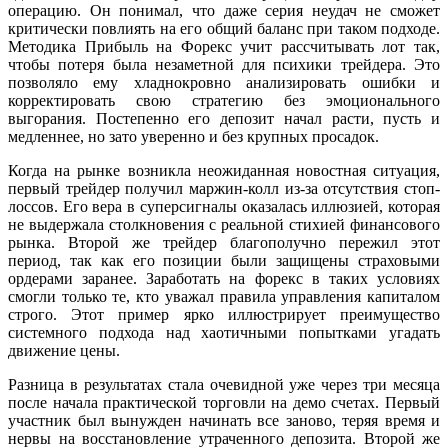
операцию. Он понимал, что даже серия неудач не сможет
критически повлиять на его общий баланс при таком подходе.
Методика Прибыль на Форекс учит рассчитывать лот так,
чтобы потеря была незаметной для психики трейдера. Это
позволяло ему хладнокровно анализировать ошибки и
корректировать свою стратегию без эмоционального
выгорания. Постепенно его депозит начал расти, пусть и
медленнее, но зато уверенно и без крупных просадок.
Когда на рынке возникла неожиданная новостная ситуация,
первый трейдер получил маржин-колл из-за отсутствия стоп-
лоссов. Его вера в суперсигналы оказалась иллюзией, которая
не выдержала столкновения с реальной стихией финансового
рынка. Второй же трейдер благополучно пережил этот
период, так как его позиции были защищены страховыми
ордерами заранее. Заработать на форекс в таких условиях
смогли только те, кто уважал правила управления капиталом
строго. Этот пример ярко иллюстрирует преимущество
системного подхода над хаотичными попытками угадать
движение цены.
Разница в результатах стала очевидной уже через три месяца
после начала практической торговли на демо счетах. Первый
участник был вынужден начинать все заново, теряя время и
нервы на восстановление утраченного депозита. Второй же