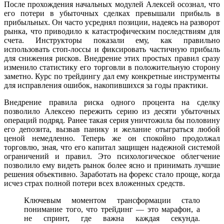
После прохождения начальных модулей Алексей осознал, что
его потери в убыточных сделках превышали прибыль в
прибыльных. Он часто усреднял позиции, надеясь на разворот
рынка, что приводило к катастрофическим последствиям для
счета. Инструкторы показали ему, как правильно
использовать стоп-лоссы и фиксировать частичную прибыль
для снижения рисков. Внедрение этих простых правил сразу
изменило статистику его торговли в положительную сторону
заметно. Курс по трейдингу дал ему конкретные инструменты
для исправления ошибок, накопившихся за годы практики.
Внедрение правила риска одного процента на сделку
позволило Алексею пережить серию из десяти убыточных
операций подряд. Ранее такая серия уничтожила бы половину
его депозита, вызвав панику и желание отыграться любой
ценой немедленно. Теперь же он спокойно продолжал
торговлю, зная, что его капитал защищен надежной системой
ограничений и правил. Это психологическое облегчение
позволило ему видеть рынок более ясно и принимать лучшие
решения объективно. Заработать на форекс стало проще, когда
исчез страх полной потери всех вложенных средств.
Ключевым моментом трансформации стало
понимание того, что трейдинг — это марафон, а
не спринт, где важна каждая секунда.