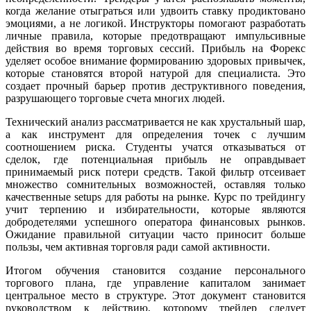
когда желание отыграться или удвоить ставку продиктовано
эмоциями, а не логикой. Инструкторы помогают разработать
личные правила, которые предотвращают импульсивные
действия во время торговых сессий. Прибыль на Форекс
уделяет особое внимание формированию здоровых привычек,
которые становятся второй натурой для специалиста. Это
создает прочный барьер против деструктивного поведения,
разрушающего торговые счета многих людей.
Технический анализ рассматривается не как хрустальный шар,
а как инструмент для определения точек с лучшим
соотношением риска. Студенты учатся отказываться от
сделок, где потенциальная прибыль не оправдывает
принимаемый риск потери средств. Такой фильтр отсеивает
множество сомнительных возможностей, оставляя только
качественные setups для работы на рынке. Курс по трейдингу
учит терпению и избирательности, которые являются
добродетелями успешного оператора финансовых рынков.
Ожидание правильной ситуации часто приносит больше
пользы, чем активная торговля ради самой активности.
Итогом обучения становится создание персонального
торгового плана, где управление капиталом занимает
центральное место в структуре. Этот документ становится
руководством к действию, которому трейдер следует