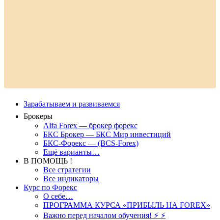
Зарабатываем и развиваемся
Брокеры
Alfa Forex — брокер форекс
БКС Брокер — БКС Мир инвестиций
БКС-Форекс — (BCS-Forex)
Ещё варианты…
В ПОМОЩЬ !
Все стратегии
Все индикаторы
Курс по Форекс
О себе…
ПРОГРАММА КУРСА «ПРИБЫЛЬ НА FOREX»
Важно перед началом обучения! ⚡ ⚡