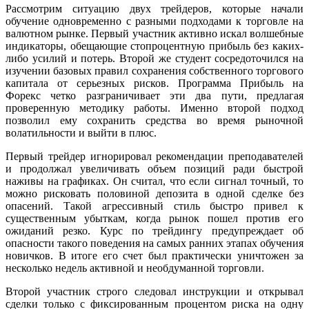
Рассмотрим ситуацию двух трейдеров, которые начали
обучение одновременно с разными подходами к торговле на
валютном рынке. Первый участник активно искал волшебные
индикаторы, обещающие стопроцентную прибыль без каких-
либо усилий и потерь. Второй же студент сосредоточился на
изучении базовых правил сохранения собственного торгового
капитала от серьезных рисков. Программа Прибыль на
Форекс четко разграничивает эти два пути, предлагая
проверенную методику работы. Именно второй подход
позволил ему сохранить средства во время рыночной
волатильности и выйти в плюс.
Первый трейдер игнорировал рекомендации преподавателей
и продолжал увеличивать объем позиций ради быстрой
наживы на графиках. Он считал, что если сигнал точный, то
можно рисковать половиной депозита в одной сделке без
опасений. Такой агрессивный стиль быстро привел к
существенным убыткам, когда рынок пошел против его
ожиданий резко. Курс по трейдингу предупреждает об
опасности такого поведения на самых ранних этапах обучения
новичков. В итоге его счет был практически уничтожен за
несколько недель активной и необдуманной торговли.
Второй участник строго следовал инструкции и открывал
сделки только с фиксированным процентом риска на одну