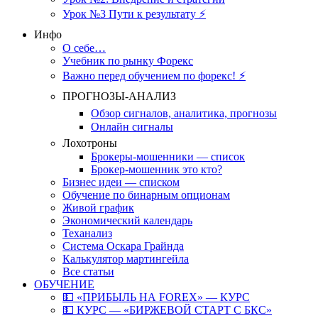
Урок №3 Пути к результату ⚡️
Инфо
О себе…
Учебник по рынку Форекс
Важно перед обучением по форекс! ⚡
ПРОГНОЗЫ-АНАЛИЗ
Обзор сигналов, аналитика, прогнозы
Онлайн сигналы
Лохотроны
Брокеры-мошенники — список
Брокер-мошенник это кто?
Бизнес идеи — списком
Обучение по бинарным опционам
Живой график
Экономический календарь
Теханализ
Система Оскара Грайнда
Калькулятор мартингейла
Все статьи
ОБУЧЕНИЕ
💵 «ПРИБЫЛЬ НА FOREX» — КУРС
💵 КУРС — «БИРЖЕВОЙ СТАРТ С БКС»