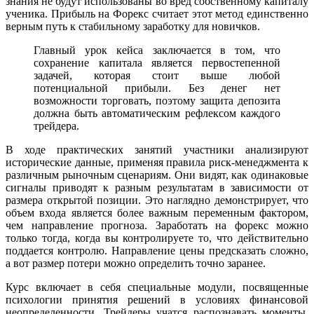
знания не будут использованы во вред собственному капиталу
ученика. Прибыль на Форекс считает этот метод единственно
верным путь к стабильному заработку для новичков.
Главный урок кейса заключается в том, что
сохранение капитала является первостепенной
задачей, которая стоит выше любой
потенциальной прибыли. Без денег нет
возможности торговать, поэтому защита депозита
должна быть автоматическим рефлексом каждого
трейдера.
В ходе практических занятий участники анализируют
исторические данные, применяя правила риск-менеджмента к
различным рыночным сценариям. Они видят, как одинаковые
сигналы приводят к разным результатам в зависимости от
размера открытой позиции. Это наглядно демонстрирует, что
объем входа является более важным переменным фактором,
чем направление прогноза. Заработать на форекс можно
только тогда, когда вы контролируете то, что действительно
поддается контролю. Направление цены предсказать сложно,
а вот размер потери можно определить точно заранее.
Курс включает в себя специальные модули, посвященные
психологии принятия решений в условиях финансовой
неопределенности. Трейдеры учатся распознавать моменты,