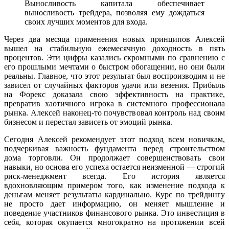
Выносливость капитала обеспечивает
выносливость трейдера, позволяя ему дождаться
своих лучших моментов для входа.
Через два месяца применения новых принципов Алексей
вышел на стабильную ежемесячную доходность в пять
процентов. Эти цифры казались скромными по сравнению с
его прошлыми мечтами о быстром обогащении, но они были
реальны. Главное, что этот результат был воспроизводим и не
зависел от случайных факторов удачи или везения. Прибыль
на Форекс доказала свою эффективность на практике,
превратив хаотичного игрока в системного профессионала
рынка. Алексей наконец-то почувствовал контроль над своим
бизнесом и перестал зависеть от эмоций рынка.
Сегодня Алексей рекомендует этот подход всем новичкам,
подчеркивая важность фундамента перед строительством
дома торговли. Он продолжает совершенствовать свои
навыки, но основа его успеха остается неизменной — строгий
риск-менеджмент всегда. Его история является
вдохновляющим примером того, как изменение подхода к
деньгам меняет результаты кардинально. Курс по трейдингу
не просто дает информацию, он меняет мышление и
поведение участников финансового рынка. Это инвестиция в
себя, которая окупается многократно на протяжении всей