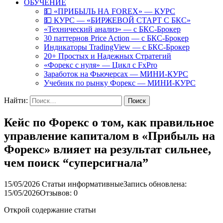
ОБУЧЕНИЕ
💵 «ПРИБЫЛЬ НА FOREX» — КУРС
💵 КУРС — «БИРЖЕВОЙ СТАРТ С БКС»
«Технический анализ» — с БКС-Брокер
30 паттернов Price Action — с БКС-Брокер
Индикаторы TradingView — с БКС-Брокер
20+ Простых и Надежных Стратегий
«Форекс с нуля» — Цикл с FxPro
Заработок на Фьючерсах — МИНИ-КУРС
Учебник по рынку Форекс — МИНИ-КУРС
Найти:
Кейс по Форекс о том, как правильное
управление капиталом в «Прибыль на
Форекс» влияет на результат сильнее,
чем поиск “суперсигнала”
15/05/2026
Статьи информативные
Запись обновлена:
15/05/2026
Отзывов: 0
Открой содержание статьи