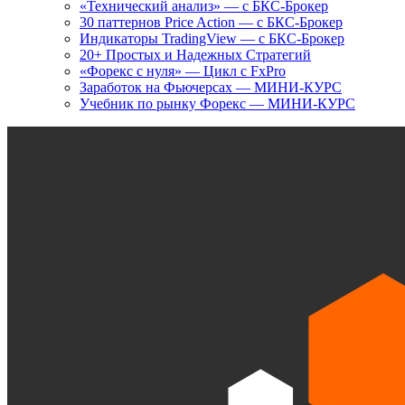
«Технический анализ» — с БКС-Брокер
30 паттернов Price Action — с БКС-Брокер
Индикаторы TradingView — с БКС-Брокер
20+ Простых и Надежных Стратегий
«Форекс с нуля» — Цикл с FxPro
Заработок на Фьючерсах — МИНИ-КУРС
Учебник по рынку Форекс — МИНИ-КУРС