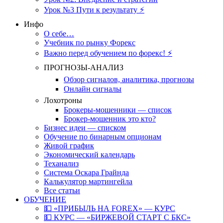
Урок №3 Пути к результату ⚡️
Инфо
О себе…
Учебник по рынку Форекс
Важно перед обучением по форекс! ⚡
ПРОГНОЗЫ-АНАЛИЗ
Обзор сигналов, аналитика, прогнозы
Онлайн сигналы
Лохотроны
Брокеры-мошенники — список
Брокер-мошенник это кто?
Бизнес идеи — списком
Обучение по бинарным опционам
Живой график
Экономический календарь
Теханализ
Система Оскара Грайнда
Калькулятор мартингейла
Все статьи
ОБУЧЕНИЕ
💵 «ПРИБЫЛЬ НА FOREX» — КУРС
💵 КУРС — «БИРЖЕВОЙ СТАРТ С БКС»