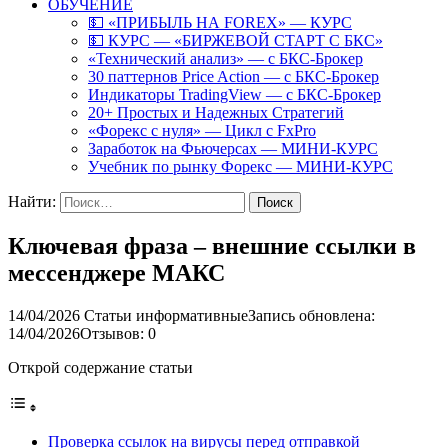
ОБУЧЕНИЕ
💵 «ПРИБЫЛЬ НА FOREX» — КУРС
💵 КУРС — «БИРЖЕВОЙ СТАРТ С БКС»
«Технический анализ» — с БКС-Брокер
30 паттернов Price Action — с БКС-Брокер
Индикаторы TradingView — с БКС-Брокер
20+ Простых и Надежных Стратегий
«Форекс с нуля» — Цикл с FxPro
Заработок на Фьючерсах — МИНИ-КУРС
Учебник по рынку Форекс — МИНИ-КУРС
Найти:
Ключевая фраза – внешние ссылки в
мессенджере МАКС
14/04/2026
Статьи информативные
Запись обновлена:
14/04/2026
Отзывов: 0
Открой содержание статьи
Проверка ссылок на вирусы перед отправкой