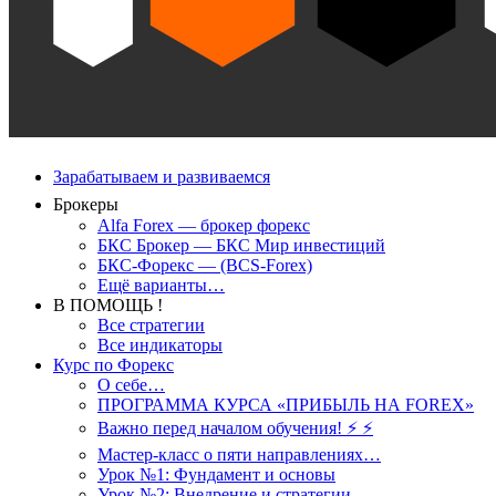
Зарабатываем и развиваемся
Брокеры
Alfa Forex — брокер форекс
БКС Брокер — БКС Мир инвестиций
БКС-Форекс — (BCS-Forex)
Ещё варианты…
В ПОМОЩЬ !
Все стратегии
Все индикаторы
Курс по Форекс
О себе…
ПРОГРАММА КУРСА «ПРИБЫЛЬ НА FOREX»
Важно перед началом обучения! ⚡ ⚡
Мастер-класс о пяти направлениях…
Урок №1: Фундамент и основы
Урок №2: Внедрение и стратегии