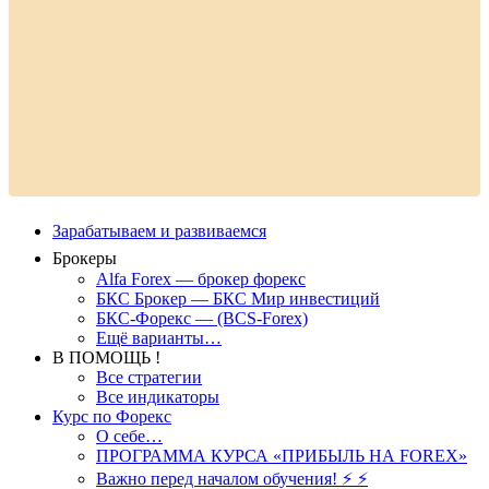
Зарабатываем и развиваемся
Брокеры
Alfa Forex — брокер форекс
БКС Брокер — БКС Мир инвестиций
БКС-Форекс — (BCS-Forex)
Ещё варианты…
В ПОМОЩЬ !
Все стратегии
Все индикаторы
Курс по Форекс
О себе…
ПРОГРАММА КУРСА «ПРИБЫЛЬ НА FOREX»
Важно перед началом обучения! ⚡ ⚡