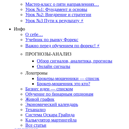
Мастер-класс о пяти направлениях…
Урок №1: Фундамент и основы
Урок №2: Внедрение и стратегии
Урок №3 Пути к результату ⚡️
Инфо
О себе…
Учебник по рынку Форекс
Важно перед обучением по форекс! ⚡
ПРОГНОЗЫ-АНАЛИЗ
Обзор сигналов, аналитика, прогнозы
Онлайн сигналы
Лохотроны
Брокеры-мошенники — список
Брокер-мошенник это кто?
Бизнес идеи — списком
Обучение по бинарным опционам
Живой график
Экономический календарь
Теханализ
Система Оскара Грайнда
Калькулятор мартингейла
Все статьи