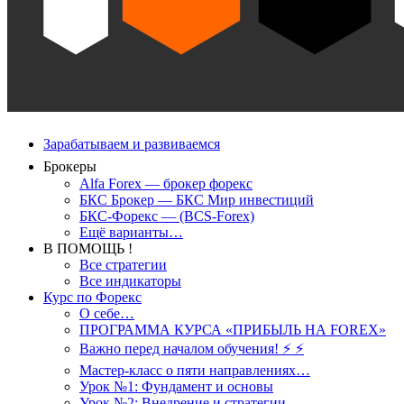
Зарабатываем и развиваемся
Брокеры
Alfa Forex — брокер форекс
БКС Брокер — БКС Мир инвестиций
БКС-Форекс — (BCS-Forex)
Ещё варианты…
В ПОМОЩЬ !
Все стратегии
Все индикаторы
Курс по Форекс
О себе…
ПРОГРАММА КУРСА «ПРИБЫЛЬ НА FOREX»
Важно перед началом обучения! ⚡ ⚡
Мастер-класс о пяти направлениях…
Урок №1: Фундамент и основы
Урок №2: Внедрение и стратегии