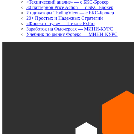
«Технический анализ» — с БКС-Брокер
30 паттернов Price Action — с БКС-Брокер
Индикаторы TradingView — с БКС-Брокер
20+ Простых и Надежных Стратегий
«Форекс с нуля» — Цикл с FxPro
Заработок на Фьючерсах — МИНИ-КУРС
Учебник по рынку Форекс — МИНИ-КУРС