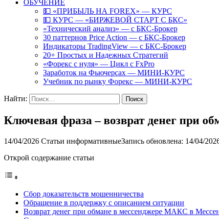
ОБУЧЕНИЕ
💵 «ПРИБЫЛЬ НА FOREX» — КУРС
💵 КУРС — «БИРЖЕВОЙ СТАРТ С БКС»
«Технический анализ» — с БКС-Брокер
30 паттернов Price Action — с БКС-Брокер
Индикаторы TradingView — с БКС-Брокер
20+ Простых и Надежных Стратегий
«Форекс с нуля» — Цикл с FxPro
Заработок на Фьючерсах — МИНИ-КУРС
Учебник по рынку Форекс — МИНИ-КУРС
Найти:
Ключевая фраза – возврат денег при о
14/04/2026
Статьи информативные
Запись обновлена: 14/04/202
Открой содержание статьи
Сбор доказательств мошенничества
Обращение в поддержку с описанием ситуации
Возврат денег при обмане в мессенджере МАКС в Месс