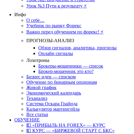
Урок №3 Пути к результату ⚡️
Инфо
О себе…
Учебник по рынку Форекс
Важно перед обучением по форекс! ⚡
ПРОГНОЗЫ-АНАЛИЗ
Обзор сигналов, аналитика, прогнозы
Онлайн сигналы
Лохотроны
Брокеры-мошенники — список
Брокер-мошенник это кто?
Бизнес идеи — списком
Обучение по бинарным опционам
Живой график
Экономический календарь
Теханализ
Система Оскара Грайнда
Калькулятор мартингейла
Все статьи
ОБУЧЕНИЕ
💵 «ПРИБЫЛЬ НА FOREX» — КУРС
💵 КУРС — «БИРЖЕВОЙ СТАРТ С БКС»