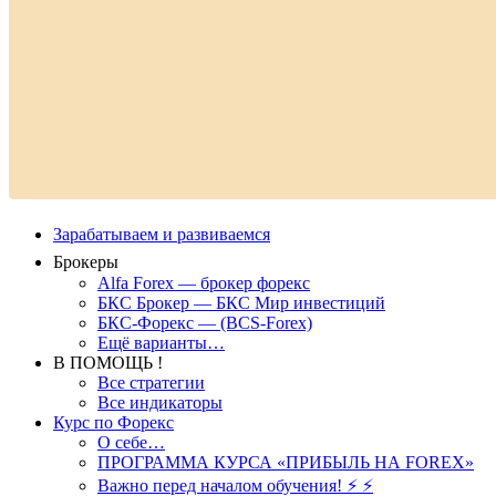
Зарабатываем и развиваемся
Брокеры
Alfa Forex — брокер форекс
БКС Брокер — БКС Мир инвестиций
БКС-Форекс — (BCS-Forex)
Ещё варианты…
В ПОМОЩЬ !
Все стратегии
Все индикаторы
Курс по Форекс
О себе…
ПРОГРАММА КУРСА «ПРИБЫЛЬ НА FOREX»
Важно перед началом обучения! ⚡ ⚡