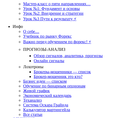
Мастер-класс о пяти направлениях…
Урок №1: Фундамент и основы
Урок №2: Внедрение и стратегии
Урок №3 Пути к результату ⚡️
Инфо
О себе…
Учебник по рынку Форекс
Важно перед обучением по форекс! ⚡
ПРОГНОЗЫ-АНАЛИЗ
Обзор сигналов, аналитика, прогнозы
Онлайн сигналы
Лохотроны
Брокеры-мошенники — список
Брокер-мошенник это кто?
Бизнес идеи — списком
Обучение по бинарным опционам
Живой график
Экономический календарь
Теханализ
Система Оскара Грайнда
Калькулятор мартингейла
Все статьи