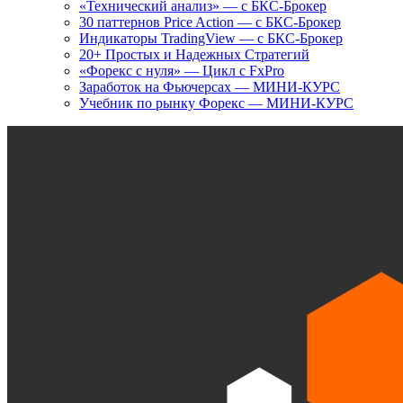
«Технический анализ» — с БКС-Брокер
30 паттернов Price Action — с БКС-Брокер
Индикаторы TradingView — с БКС-Брокер
20+ Простых и Надежных Стратегий
«Форекс с нуля» — Цикл с FxPro
Заработок на Фьючерсах — МИНИ-КУРС
Учебник по рынку Форекс — МИНИ-КУРС