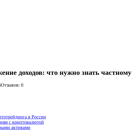
ение доходов: что нужно знать частному
6
Отзывов: 0
иптотрейдинга в России
циям с криптовалютой
овыми активами