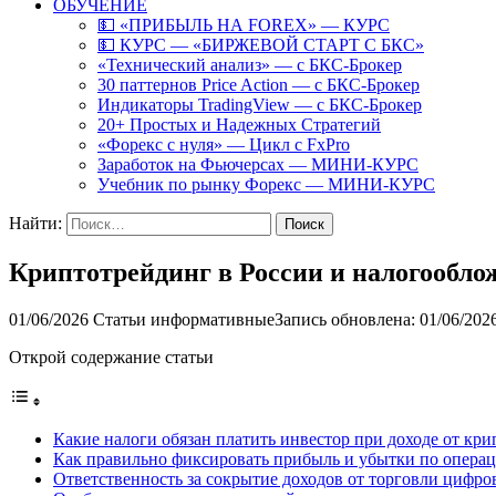
ОБУЧЕНИЕ
💵 «ПРИБЫЛЬ НА FOREX» — КУРС
💵 КУРС — «БИРЖЕВОЙ СТАРТ С БКС»
«Технический анализ» — с БКС-Брокер
30 паттернов Price Action — с БКС-Брокер
Индикаторы TradingView — с БКС-Брокер
20+ Простых и Надежных Стратегий
«Форекс с нуля» — Цикл с FxPro
Заработок на Фьючерсах — МИНИ-КУРС
Учебник по рынку Форекс — МИНИ-КУРС
Найти:
Криптотрейдинг в России и налогооблож
01/06/2026
Статьи информативные
Запись обновлена: 01/06/202
Открой содержание статьи
Какие налоги обязан платить инвестор при доходе от кр
Как правильно фиксировать прибыль и убытки по опера
Ответственность за сокрытие доходов от торговли цифр