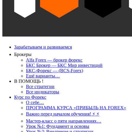
Зарабатываем и развиваемся
Брокеры
Alfa Forex — брокер форекс
БКС Брокер — БКС Мир инвестиций
БКС-Форекс — (BCS-Forex)
Ещё варианты…
В ПОМОЩЬ !
Все стратегии
Все индикаторы
Курс по Форекс
О себе…
ПРОГРАММА КУРСА «ПРИБЫЛЬ НА FOREX»
Важно перед началом обучения! ⚡ ⚡
Мастер-класс о пяти направлениях…
Урок №1: Фундамент и основы
Урок №2: Внедрение и стратегии