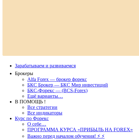
Зарабатываем и развиваемся
Брокеры
Alfa Forex — брокер форекс
БКС Брокер — БКС Мир инвестиций
БКС-Форекс — (BCS-Forex)
Ещё варианты…
В ПОМОЩЬ !
Все стратегии
Все индикаторы
Курс по Форекс
О себе…
ПРОГРАММА КУРСА «ПРИБЫЛЬ НА FOREX»
Важно перед началом обучения! ⚡ ⚡