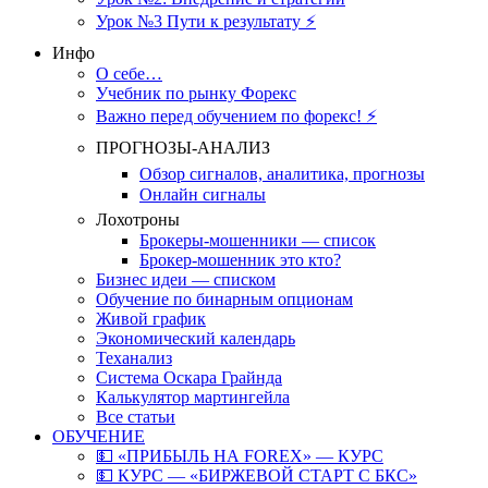
Урок №3 Пути к результату ⚡️
Инфо
О себе…
Учебник по рынку Форекс
Важно перед обучением по форекс! ⚡
ПРОГНОЗЫ-АНАЛИЗ
Обзор сигналов, аналитика, прогнозы
Онлайн сигналы
Лохотроны
Брокеры-мошенники — список
Брокер-мошенник это кто?
Бизнес идеи — списком
Обучение по бинарным опционам
Живой график
Экономический календарь
Теханализ
Система Оскара Грайнда
Калькулятор мартингейла
Все статьи
ОБУЧЕНИЕ
💵 «ПРИБЫЛЬ НА FOREX» — КУРС
💵 КУРС — «БИРЖЕВОЙ СТАРТ С БКС»