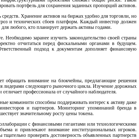
ировать портфель для сохранения заданных пропорций активов.
редств. Хранение активов на биржах удобно для торговли, но
гроз и технических сбоев платформ. Каждый инвестор должен
для любого, кто планирует держать активы годами.
. Необходимо заранее изучить законодательство своей страны
ректно отчитаться перед фискальными органами в будущем.
Ответственный подход к документам дополняет финансовую
ет обращать внимание на блокчейны, предлагающие решения
тся лидерами следующего рыночного цикла. Изучение дорожных
и отличает профессионала от случайного наблюдателя.
ьные комьюнити способны поддерживать интерес к активу даже
инвесторов и партнеров. Мониторинг упоминаний бренда в
шествует значительному росту цены токена.
оллаборации с финансовыми гигантами или технологическими
объема и привлекают внимание институциональных игроков.
 тщательно проверять достоверность объявленных партнерств