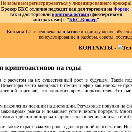
Не забываем регистрироваться у лицензированного брокера!
Брокер БКС отлично подходит как для торговли на
Форекс
,
так и для торговли
криптовалютами
(фьючерсными
контрактами) с "
БКС-Брокер
"
Возьмем 1-2 ‍♂️ человека на
платное
индивидуальное обучение
консультирование и разборы, советы, обсужд
КОНТАКТЫ -
ия криптоактивов на годы
в с расчетом на их существенный рост в будущем. Такой под
и. Инвесторы часто выбирают биткоин и эфир как наиболее пр
дневной торговле, что экономит время пользователя. Этот ме
м накопления позиций на дистанции. Регулярные покупки на ф
 максимумах рынка и повышает устойчивость портфеля. Многи
помогает дисциплинировать процесс накопления капитала и изб
 также играет важную роль в долгосрочной перспективе. Не ст
ежду децентрализованными финансами, игровыми токенами и