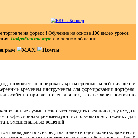
 торговле на форекс ! Обучение на основе
100
видео-уроков ️ +
ения.
Подробности тут
и в личном общении...
ход позволяет игнорировать краткосрочные колебания цен и
оверенные временем инструменты для формирования портфеля.
тод особенно привлекателен для тех, кто не хочет постоянно
иксированные суммы позволяют сгладить среднюю цену входа в
е профессионалы рекомендуют использовать эту технику для
егать эмоциональных решений.
оит вкладывать все средства только в одни монеты, даже если
 инфраструктурными проектами снижает общие риски. Такой