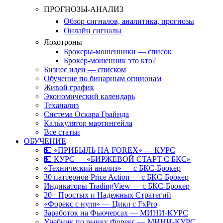
ПРОГНОЗЫ-АНАЛИЗ
Обзор сигналов, аналитика, прогнозы
Онлайн сигналы
Лохотроны
Брокеры-мошенники — список
Брокер-мошенник это кто?
Бизнес идеи — списком
Обучение по бинарным опционам
Живой график
Экономический календарь
Теханализ
Система Оскара Грайнда
Калькулятор мартингейла
Все статьи
ОБУЧЕНИЕ
💵 «ПРИБЫЛЬ НА FOREX» — КУРС
💵 КУРС — «БИРЖЕВОЙ СТАРТ С БКС»
«Технический анализ» — с БКС-Брокер
30 паттернов Price Action — с БКС-Брокер
Индикаторы TradingView — с БКС-Брокер
20+ Простых и Надежных Стратегий
«Форекс с нуля» — Цикл с FxPro
Заработок на Фьючерсах — МИНИ-КУРС
Учебник по рынку Форекс — МИНИ-КУРС