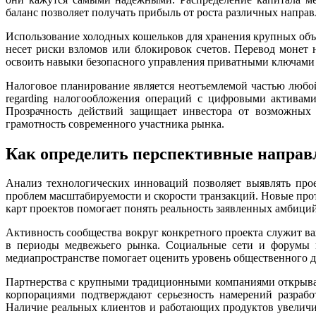
баланс позволяет получать прибыль от роста различных напра
Использование холодных кошельков для хранения крупных объ
несет риски взломов или блокировок счетов. Перевод монет
освоить навыки безопасного управления приватными ключами д
Налоговое планирование является неотъемлемой частью любой
regarding налогообложения операций с цифровыми активами
Прозрачность действий защищает инвестора от возможных
грамотность современного участника рынка.
Как определить перспективные направ
Анализ технологических инноваций позволяет выявлять про
проблем масштабируемости и скорости транзакций. Новые про
карт проектов помогает понять реальность заявленных амбиций
Активность сообщества вокруг конкретного проекта служит в
в периоды медвежьего рынка. Социальные сети и форумы 
медиапространстве помогает оценить уровень общественного до
Партнерства с крупными традиционными компаниями открыва
корпорациями подтверждают серьезность намерений разрабо
Наличие реальных клиентов и работающих продуктов увеличи