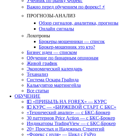
Учебник по рынку Форекс
Важно перед обучением по форекс! ⚡
ПРОГНОЗЫ-АНАЛИЗ
Обзор сигналов, аналитика, прогнозы
Онлайн сигналы
Лохотроны
Брокеры-мошенники — список
Брокер-мошенник это кто?
Бизнес идеи — списком
Обучение по бинарным опционам
Живой график
Экономический календарь
Теханализ
Система Оскара Грайнда
Калькулятор мартингейла
Все статьи
ОБУЧЕНИЕ
💵 «ПРИБЫЛЬ НА FOREX» — КУРС
💵 КУРС — «БИРЖЕВОЙ СТАРТ С БКС»
«Технический анализ» — с БКС-Брокер
30 паттернов Price Action — с БКС-Брокер
Индикаторы TradingView — с БКС-Брокер
20+ Простых и Надежных Стратегий
«Форекс с нуля» — Цикл с FxPro