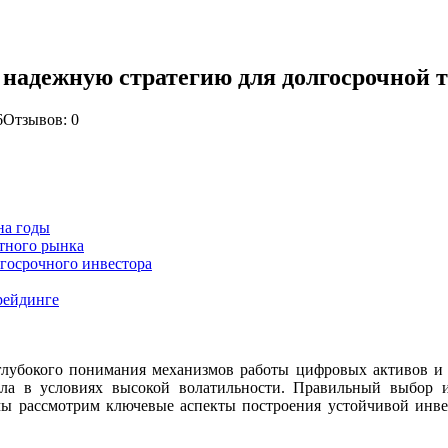
 надежную стратегию для долгосрочной 
6
Отзывов: 0
на годы
тного рынка
госрочного инвестора
рейдинге
глубокого понимания механизмов работы цифровых активов 
ла в условиях высокой волатильности. Правильный выбор и
мы рассмотрим ключевые аспекты построения устойчивой инве