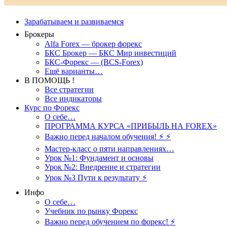
Зарабатываем и развиваемся
Брокеры
Alfa Forex — брокер форекс
БКС Брокер — БКС Мир инвестиций
БКС-Форекс — (BCS-Forex)
Ещё варианты…
В ПОМОЩЬ !
Все стратегии
Все индикаторы
Курс по Форекс
О себе…
ПРОГРАММА КУРСА «ПРИБЫЛЬ НА FOREX»
Важно перед началом обучения! ⚡ ⚡
Мастер-класс о пяти направлениях…
Урок №1: Фундамент и основы
Урок №2: Внедрение и стратегии
Урок №3 Пути к результату ⚡️
Инфо
О себе…
Учебник по рынку Форекс
Важно перед обучением по форекс! ⚡