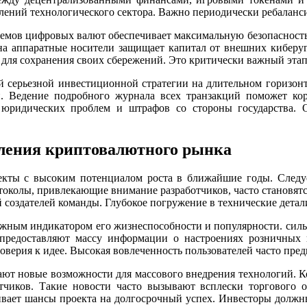
влений технологического сектора. Важно периодически ребаланс
емов цифровых валют обеспечивает максимальную безопасность с
 на аппаратные носители защищает капитал от внешних киберу
ля сохранения своих сбережений. Это критически важный этап 
 серьезной инвестиционной стратегии на длительном горизонте
. Ведение подробного журнала всех транзакций поможет кор
 юридических проблем и штрафов со стороны государства. 
ления криптовалютного рынка
екты с высоким потенциалом роста в ближайшие годы. Следу
токолы, привлекающие внимание разработчиков, часто становя
 создателей команды. Глубокое погружение в технические детал
ажным индикатором его жизнеспособности и популярности. сил
предоставляют массу информации о настроениях розничных 
верия к идее. Высокая вовлеченность пользователей часто пред
ют новые возможности для массового внедрения технологий. К
тчиков. Такие новости часто вызывают всплески торгового 
вает шансы проекта на долгосрочный успех. Инвесторы должны