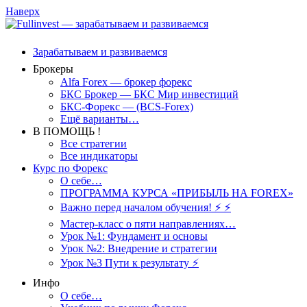
Наверх
Зарабатываем и развиваемся
Брокеры
Alfa Forex — брокер форекс
БКС Брокер — БКС Мир инвестиций
БКС-Форекс — (BCS-Forex)
Ещё варианты…
В ПОМОЩЬ !
Все стратегии
Все индикаторы
Курс по Форекс
О себе…
ПРОГРАММА КУРСА «ПРИБЫЛЬ НА FOREX»
Важно перед началом обучения! ⚡ ⚡
Мастер-класс о пяти направлениях…
Урок №1: Фундамент и основы
Урок №2: Внедрение и стратегии
Урок №3 Пути к результату ⚡️
Инфо
О себе…