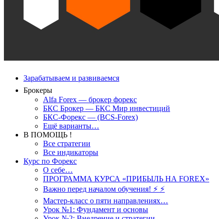
Зарабатываем и развиваемся
Брокеры
Alfa Forex — брокер форекс
БКС Брокер — БКС Мир инвестиций
БКС-Форекс — (BCS-Forex)
Ещё варианты…
В ПОМОЩЬ !
Все стратегии
Все индикаторы
Курс по Форекс
О себе…
ПРОГРАММА КУРСА «ПРИБЫЛЬ НА FOREX»
Важно перед началом обучения! ⚡ ⚡
Мастер-класс о пяти направлениях…
Урок №1: Фундамент и основы
Урок №2: Внедрение и стратегии