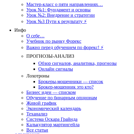
Мастер-класс о пяти направлениях…
Урок №1: Фундамент и основы
Урок №2: Внедрение и стратегии
Урок №3 Пути к результату ⚡️
Инфо
О себе…
Учебник по рынку Форекс
Важно перед обучением по форекс! ⚡
ПРОГНОЗЫ-АНАЛИЗ
Обзор сигналов, аналитика, прогнозы
Онлайн сигналы
Лохотроны
Брокеры-мошенники — список
Брокер-мошенник это кто?
Бизнес идеи — списком
Обучение по бинарным опционам
Живой график
Экономический календарь
Теханализ
Система Оскара Грайнда
Калькулятор мартингейла
Все статьи