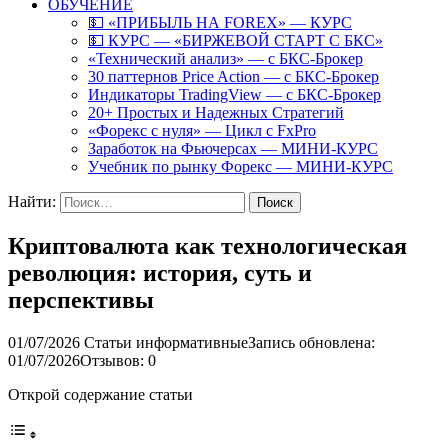
ОБУЧЕНИЕ
💵 «ПРИБЫЛЬ НА FOREX» — КУРС
💵 КУРС — «БИРЖЕВОЙ СТАРТ С БКС»
«Технический анализ» — с БКС-Брокер
30 паттернов Price Action — с БКС-Брокер
Индикаторы TradingView — с БКС-Брокер
20+ Простых и Надежных Стратегий
«Форекс с нуля» — Цикл с FxPro
Заработок на Фьючерсах — МИНИ-КУРС
Учебник по рынку Форекс — МИНИ-КУРС
Найти:
Криптовалюта как технологическая
революция: история, суть и
перспективы
01/07/2026
Статьи информативные
Запись обновлена:
01/07/2026
Отзывов: 0
Открой содержание статьи