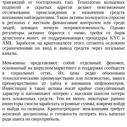
транзакций от посторонних глаз. Технологии кольцевых
подписей и скрытых адресов делают невозможным
отслеживание происхождения и назначения средств
внешними наблюдателями. Такие активы пользуются спросом
в регионах с жестким финансовым контролем или среди
людей, ценящих личную неприкосновенность. Однако
регуляторы активно борются с ними, требуя от бирж
делистинга монет, не поддерживающих процедуры KYC и
AML. Заработок на криптовалюте этого сегмента осложнен
ограничениями на ввод и вывод средств через легальные
каналы.
Мем-коины представляют собой отдельный феномен,
основанный на вирусном маркетинге и поддержке сообществ
в социальных сетях. Их цена редко обоснована
технологическими преимуществами или полезностью, завися
преимущественно от хайпа и внимания инфлюенсеров.
Инвестиции в такие активы носят крайне спекулятивный
характер и напоминают лотерею с высоким шансом потери
всех вложенных средств. Тем не менее, некоторые ранние
инвесторы смогли заработать огромные суммы, вовремя войдя
и выйдя из позиции. Криптотрейдинг мем-коинами требует
железной дисциплины и готовности потерять весь капитал
ради шанса на сверхприбыль.