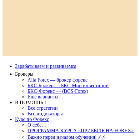
Зарабатываем и развиваемся
Брокеры
Alfa Forex — брокер форекс
БКС Брокер — БКС Мир инвестиций
БКС-Форекс — (BCS-Forex)
Ещё варианты…
В ПОМОЩЬ !
Все стратегии
Все индикаторы
Курс по Форекс
О себе…
ПРОГРАММА КУРСА «ПРИБЫЛЬ НА FOREX»
Важно перед началом обучения! ⚡ ⚡