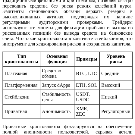
традиционными финансами и криптомиром, позволяя быстро
переводить средства без риска резких колебаний курса.
Эмитенты стейблкоинов обязаны держать резервы в
высоколиквидных активах, подтверждая их наличие
регулярными аудиторскими проверками. Трейдеры
используют эти монеты для фиксации прибыли и выхода из
рискованных позиций без вывода средств на банковские
счета. Что такое криптовалюта в контексте стейблкоинов, это
инструмент для хеджирования рисков и сохранения капитала.
Тип
Основная
Уровень
Примеры
криптовалюты
функция
риска
Средство
Платежная
BTC, LTC
Средний
обмена
Платформенная
Запуск dApps
ETH, SOL
Высокий
Стабильность
USDT,
Стейблкоин
Низкий
цены
USDC
XMR,
Приватная
Анонимность
Регуляторный
ZEC
Приватные криптовалюты фокусируются на обеспечении
полной анонимности пользователей, скрывая детали