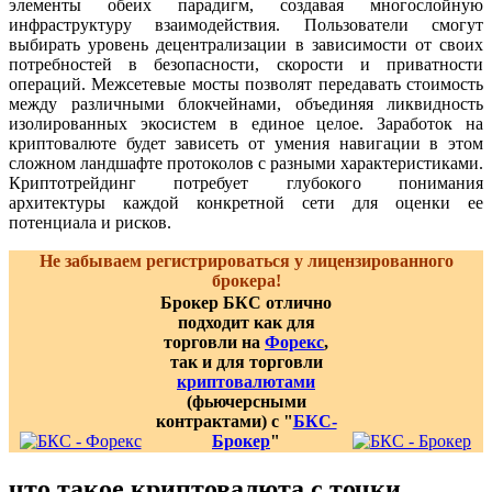
элементы обеих парадигм, создавая многослойную
инфраструктуру взаимодействия. Пользователи смогут
выбирать уровень децентрализации в зависимости от своих
потребностей в безопасности, скорости и приватности
операций. Межсетевые мосты позволят передавать стоимость
между различными блокчейнами, объединяя ликвидность
изолированных экосистем в единое целое. Заработок на
криптовалюте будет зависеть от умения навигации в этом
сложном ландшафте протоколов с разными характеристиками.
Криптотрейдинг потребует глубокого понимания
архитектуры каждой конкретной сети для оценки ее
потенциала и рисков.
Не забываем регистрироваться у лицензированного
брокера!
Брокер БКС отлично
подходит как для
торговли на
Форекс
,
так и для торговли
криптовалютами
(фьючерсными
контрактами) с "
БКС-
Брокер
"
что такое криптовалюта с точки