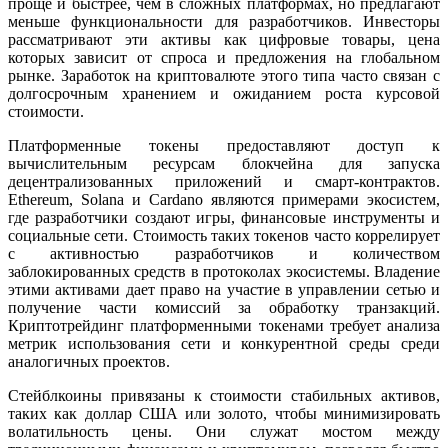
проще и быстрее, чем в сложных платформах, но предлагают
меньше функциональности для разработчиков. Инвесторы
рассматривают эти активы как цифровые товары, цена
которых зависит от спроса и предложения на глобальном
рынке. Заработок на криптовалюте этого типа часто связан с
долгосрочным хранением и ожиданием роста курсовой
стоимости.
Платформенные токены предоставляют доступ к
вычислительным ресурсам блокчейна для запуска
децентрализованных приложений и смарт-контрактов.
Ethereum, Solana и Cardano являются примерами экосистем,
где разработчики создают игры, финансовые инструменты и
социальные сети. Стоимость таких токенов часто коррелирует
с активностью разработчиков и количеством
заблокированных средств в протоколах экосистемы. Владение
этими активами дает право на участие в управлении сетью и
получение части комиссий за обработку транзакций.
Криптотрейдинг платформенными токенами требует анализа
метрик использования сети и конкурентной среды среди
аналогичных проектов.
Стейблкоины привязаны к стоимости стабильных активов,
таких как доллар США или золото, чтобы минимизировать
волатильность цены. Они служат мостом между