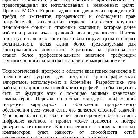
предотвращения их использования в незаконных целях.
Правила MiCA в Европе задают тон для других юрисдикций,
требуя от эмитентов прозрачности и соблюдения прав
потребителей. Легализация отрасли привлечет крупные
пенсионные фонды и страховые компании, которые ранее
избегали рынка из-за правовой неопределенности. Приток
институционального капитала стабилизирует цены и снизит
волатильность, делая актив более предсказуемым для
консервативных инвесторов. Заработок на криптовалюте
станет более профессиональным занятием, требующим
глубоких знаний финансового анализа и макроэкономики.
Технологический прогресс в области квантовых вычислений
представляет угрозу для текущих криптографических
алгоритмов, используемых в блокчейне. Разработчики уже
работают над постквантовой криптографией, чтобы защитить
сети от будущих атак с помощью мощных квантовых
компьютеров. Переход на новые стандарты шифрования
потребует хард-форков и обновления программного
обеспечения всех узлов сети, что является сложной задачей.
Успешная адаптация обеспечит долгосрочную безопасность
цифровых активов, а провал может привести к потере
доверия к технологии. Криптотрейдинг в эпоху квантовых
компьютеров будет зависеть от способности сетей
своевременно обновлять свои протоколы защиты.