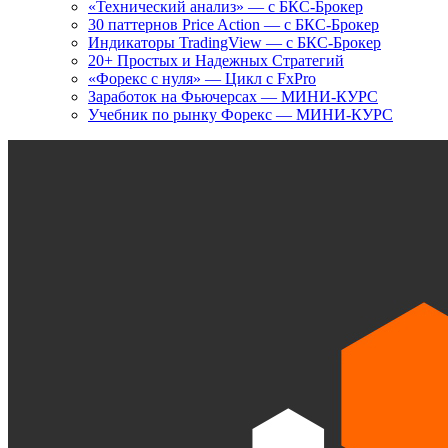
«Технический анализ» — с БКС-Брокер
30 паттернов Price Action — с БКС-Брокер
Индикаторы TradingView — с БКС-Брокер
20+ Простых и Надежных Стратегий
«Форекс с нуля» — Цикл с FxPro
Заработок на Фьючерсах — МИНИ-КУРС
Учебник по рынку Форекс — МИНИ-КУРС