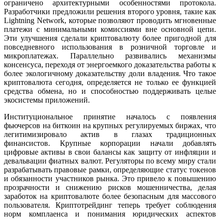
ограничено архитектурными особенностями протокола.
Разработчики предложили решения второго уровня, такие как
Lightning Network, которые позволяют проводить мгновенные
платежи с минимальными комиссиями вне основной цепи.
Эти улучшения сделали криптовалюту более пригодной для
повседневного использования в розничной торговле и
микроплатежах. Параллельно развивались механизмы
консенсуса, переходя от энергоемкого доказательства работы к
более экологичному доказательству доли владения. Что такое
криптовалюта сегодня, определяется не только ее функцией
средства обмена, но и способностью поддерживать целые
экосистемы приложений.
Институциональное принятие началось с появления
фьючерсов на биткоин на крупных регулируемых биржах, что
легитимизировало актив в глазах традиционных
финансистов. Крупные корпорации начали добавлять
цифровые активы в свои балансы как защиту от инфляции и
девальвации фиатных валют. Регуляторы по всему миру стали
разрабатывать правовые рамки, определяющие статус токенов
и обязанности участников рынка. Это привело к повышению
прозрачности и снижению рисков мошенничества, делая
заработок на криптовалюте более безопасным для массового
пользователя. Криптотрейдинг теперь требует соблюдения
норм комплаенса и понимания юридических аспектов