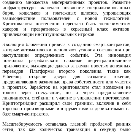
созданию множества альтернативных проектов. Развитие
инфраструктуры включало появление специализированных
бирж, кошельков и платежных шлюзов, упрощающих
взаимодействие пользователей с новой технологией.
Криптовалюта постепенно перестала быть экспериментом
хакеров и превратилась в серьезный класс активов,
привлекающий институциональных игроков.
Эволюция блокчейна привела к созданию смарт-контрактов,
которые автоматически исполняют условия соглашения при
наступлении определенных событий. Эта инновация
позволила разрабатывать сложные децентрализованные
приложения, выходящие далеко за рамки простых денежных
переводов. Платформы второго поколения, такие как
Ethereum, открыли двери для создания токенов,
представляющих различные права собственности или участия
в проектах. Заработок на криптовалюте стал возможен не
только через спекуляции, но и через предоставление
ликвидности, стейкинг и участие в управлении протоколами.
Криптотрейдинг расширил свои границы, включив в себя
торговлю производными инструментами и деривативами на
базе смарт-контрактов.
Масштабируемость оставалась главной проблемой ранних
сетей, так как количество транзакций в секунду было