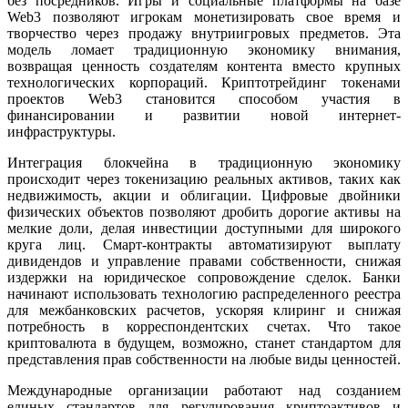
без посредников. Игры и социальные платформы на базе
Web3 позволяют игрокам монетизировать свое время и
творчество через продажу внутриигровых предметов. Эта
модель ломает традиционную экономику внимания,
возвращая ценность создателям контента вместо крупных
технологических корпораций. Криптотрейдинг токенами
проектов Web3 становится способом участия в
финансировании и развитии новой интернет-
инфраструктуры.
Интеграция блокчейна в традиционную экономику
происходит через токенизацию реальных активов, таких как
недвижимость, акции и облигации. Цифровые двойники
физических объектов позволяют дробить дорогие активы на
мелкие доли, делая инвестиции доступными для широкого
круга лиц. Смарт-контракты автоматизируют выплату
дивидендов и управление правами собственности, снижая
издержки на юридическое сопровождение сделок. Банки
начинают использовать технологию распределенного реестра
для межбанковских расчетов, ускоряя клиринг и снижая
потребность в корреспондентских счетах. Что такое
криптовалюта в будущем, возможно, станет стандартом для
представления прав собственности на любые виды ценностей.
Международные организации работают над созданием
единых стандартов для регулирования криптоактивов и