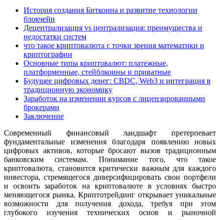
История создания Биткоина и развитие технологии
блокчейн
Децентрализация vs централизация: преимущества и
недостатки систем
что такое криптовалюта с точки зрения математики и
криптографии
Основные типы криптовалют: платежные,
платформенные, стейблкоины и приватные
Будущее цифровых денег: CBDC, Web3 и интеграция в
традиционную экономику
Заработок на изменении курсов с лицензированными
брокерами
Заключение
Современный финансовый ландшафт претерпевает
фундаментальные изменения благодаря появлению новых
цифровых активов, которые бросают вызов традиционным
банковским системам. Понимание того, что такое
криптовалюта, становится критически важным для каждого
инвестора, стремящегося диверсифицировать свои портфели
и освоить заработок на криптовалюте в условиях быстро
меняющегося рынка. Криптотрейдинг открывает уникальные
возможности для получения дохода, требуя при этом
глубокого изучения технических основ и рыночной