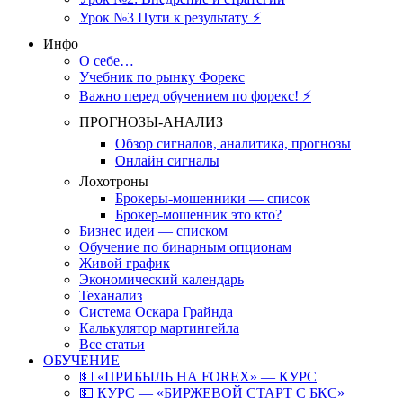
Урок №3 Пути к результату ⚡️
Инфо
О себе…
Учебник по рынку Форекс
Важно перед обучением по форекс! ⚡
ПРОГНОЗЫ-АНАЛИЗ
Обзор сигналов, аналитика, прогнозы
Онлайн сигналы
Лохотроны
Брокеры-мошенники — список
Брокер-мошенник это кто?
Бизнес идеи — списком
Обучение по бинарным опционам
Живой график
Экономический календарь
Теханализ
Система Оскара Грайнда
Калькулятор мартингейла
Все статьи
ОБУЧЕНИЕ
💵 «ПРИБЫЛЬ НА FOREX» — КУРС
💵 КУРС — «БИРЖЕВОЙ СТАРТ С БКС»