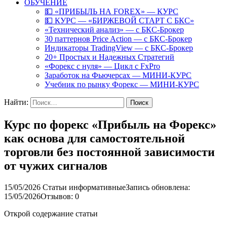
ОБУЧЕНИЕ
💵 «ПРИБЫЛЬ НА FOREX» — КУРС
💵 КУРС — «БИРЖЕВОЙ СТАРТ С БКС»
«Технический анализ» — с БКС-Брокер
30 паттернов Price Action — с БКС-Брокер
Индикаторы TradingView — с БКС-Брокер
20+ Простых и Надежных Стратегий
«Форекс с нуля» — Цикл с FxPro
Заработок на Фьючерсах — МИНИ-КУРС
Учебник по рынку Форекс — МИНИ-КУРС
Найти:
Курс по форекс «Прибыль на Форекс»
как основа для самостоятельной
торговли без постоянной зависимости
от чужих сигналов
15/05/2026
Статьи информативные
Запись обновлена:
15/05/2026
Отзывов: 0
Открой содержание статьи