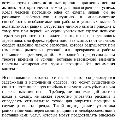
возможности понять истинные причины движения цен на
активы, что критически важно для долгосрочного успеха.
Когда человек постоянно relies on external signals, он не
развивает собственную интуицию и аналитические
способности, необходимые для работы в условиях высокой
волатильности рынка. Отсутствие личного опыта приводит к
тому, что при первой же серии убыточных сделок новичок
теряет уверенность и покидает рынок, так и не научившись
зарабатывать на форекс эффективно. Зависимость от сигналов
создает иллюзию легкого заработка, которая разрушается при
изменении рыночных условий или прекращении работы
поставщика рекомендаций. Настоящий профессионализм
требует времени и усилий, которые невозможно заменить
простым копированием чужих позиций без понимания
контекста.
Использование готовых сигналов часто сопровождается
задержками в исполнении ордеров, что может существенно
снизить потенциальную прибыль или увеличить убытки из-за
проскальзывания цены. Трейдер, не понимающий логики
входа в сделку, не может грамотно управлять рисками и
определять оптимальные точки для закрытия позиции в
случае разворота тренда. Такой подход делает участника
рынка уязвимым перед манипуляциями и недобросовестными
поставщиками услуг, которые могут предоставлять заведомо