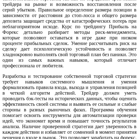
трейдера на рынке и возможность восстановления после
серий убытков. Правильное определение размера позиции в
зависимости от расстояния до стоп-лосса и общего размера
депозита защищает средства от катастрофических потерь при
неблагоприятном исходе. Курс по трейдингу Прибыль на
Форекс детально разбирает методы риск-менеджмента,
которые позволяют оставаться в игре даже при низком
проценте прибыльных сделок. Умение рассчитывать риск на
сделку дает психологическую устойчивость и позволяет
хладнокровно выполнять свой торговый план без паники. Это
один из самых важных навыков, который отличает
профессионала от любителя.
Разработка и тестирование собственной торговой стратегии
требует навыков системного мышления и умения
формализовать правила входа, выхода и управления позицией
в четкий алгоритм действий. Трейдер должен уметь
проводить бэк-тесты на исторических данных, чтобы оценить
эффективность своей системы и выявить ее сильные и слабые
стороны в разных рыночных фазах. Программа обучения
помогает освоить инструменты для автоматизации проверки
идей, что экономит время и повышает точность результатов
анализа. Наличие проверенной стратегии дает уверенность в
каждом действии и избавляет от сомнений в момент принятия
решения о входе в рынок. Это позволяет заработать на форекс,