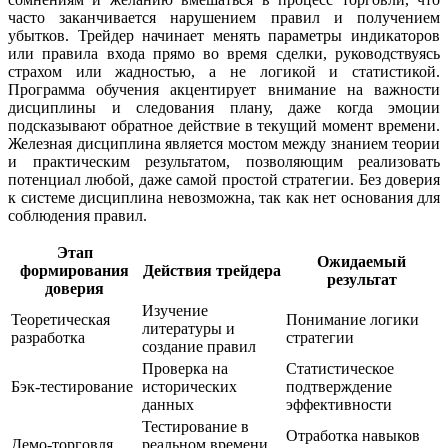
часто заканчивается нарушением правил и получением
убытков. Трейдер начинает менять параметры индикаторов
или правила входа прямо во время сделки, руководствуясь
страхом или жадностью, а не логикой и статистикой.
Программа обучения акцентирует внимание на важности
дисциплины и следования плану, даже когда эмоции
подсказывают обратное действие в текущий момент времени.
Железная дисциплина является мостом между знанием теории
и практическим результатом, позволяющим реализовать
потенциал любой, даже самой простой стратегии. Без доверия
к системе дисциплина невозможна, так как нет основания для
соблюдения правил.
Этап
Ожидаемый
формирования
Действия трейдера
результат
доверия
Изучение
Теоретическая
Понимание логики
литературы и
разработка
стратегии
создание правил
Проверка на
Статистическое
Бэк-тестирование
исторических
подтверждение
данных
эффективности
Тестирование в
Отработка навыков
Демо-торговля
реальном времени