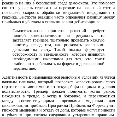
реакцию на них в безопасной среде демо-счета. Это помогает
снизить уровень стресса при переходе на реальный счет и
повышает скорость обработки визуальной информации с
графика. Быстрота реакции часто определяет разницу между
прибылью и убытком в скальпинге или дей-трейдинге.
Самостоятельное принятие решений требует
полной ответственности за результат, что
заставляет трейдера тщательно проверять каждую
гипотезу перед тем, как рисковать реальными
деньгами на счету. Такой подход формирует
осторожность и взвешенность, которые являются
необходимыми качествами для тех, кто хочет
стабильно зарабатывать на форекс в долгосрочной
перспективе.
Адаптивность к изменяющимся рыночным условиям является
важным навыком, который позволяет корректировать свою
стратегию в зависимости от текущей фазы цикла и уровня
волатильности. Трейдер должен понимать, когда рынок
находится в тренде, а когда в боковике, и переключаться
между соответствующими торговыми моделями для
максимизации прибыли. Программа Прибыль на Форекс учит
гибкости мышления и отказу от догм, которые могут привести
к убыткам при слепом следовании устаревшим правилам.