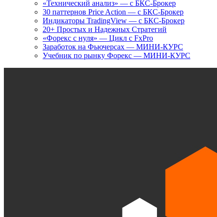
«Технический анализ» — с БКС-Брокер
30 паттернов Price Action — с БКС-Брокер
Индикаторы TradingView — с БКС-Брокер
20+ Простых и Надежных Стратегий
«Форекс с нуля» — Цикл с FxPro
Заработок на Фьючерсах — МИНИ-КУРС
Учебник по рынку Форекс — МИНИ-КУРС