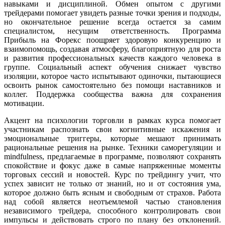
навыками и дисциплиной. Обмен опытом с другими
трейдерами помогает увидеть разные точки зрения и подходы,
но окончательное решение всегда остается за самим
специалистом, несущим ответственность. Программа
Прибыль на Форекс поощряет здоровую конкуренцию и
взаимопомощь, создавая атмосферу, благоприятную для роста
и развития профессиональных качеств каждого человека в
группе. Социальный аспект обучения снижает чувство
изоляции, которое часто испытывают одиночки, пытающиеся
освоить рынок самостоятельно без помощи наставников и
коллег. Поддержка сообщества важна для сохранения
мотивации.
Акцент на психологии торговли в рамках курса помогает
участникам распознать свои когнитивные искажения и
эмоциональные триггеры, которые мешают принимать
рациональные решения на рынке. Техники саморегуляции и
mindfulness, предлагаемые в программе, позволяют сохранять
спокойствие и фокус даже в самые напряженные моменты
торговых сессий и новостей. Курс по трейдингу учит, что
успех зависит не только от знаний, но и от состояния ума,
которое должно быть ясным и свободным от страхов. Работа
над собой является неотъемлемой частью становления
независимого трейдера, способного контролировать свои
импульсы и действовать строго по плану без отклонений.