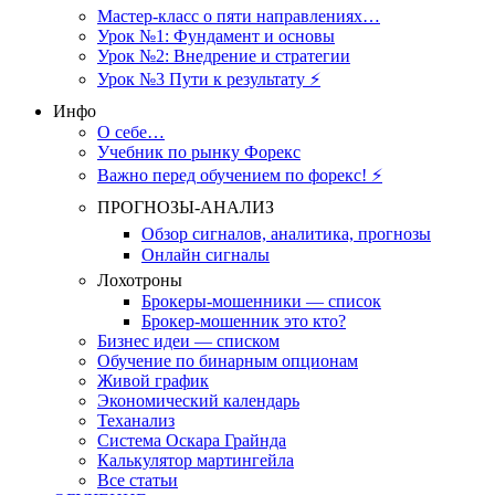
Мастер-класс о пяти направлениях…
Урок №1: Фундамент и основы
Урок №2: Внедрение и стратегии
Урок №3 Пути к результату ⚡️
Инфо
О себе…
Учебник по рынку Форекс
Важно перед обучением по форекс! ⚡
ПРОГНОЗЫ-АНАЛИЗ
Обзор сигналов, аналитика, прогнозы
Онлайн сигналы
Лохотроны
Брокеры-мошенники — список
Брокер-мошенник это кто?
Бизнес идеи — списком
Обучение по бинарным опционам
Живой график
Экономический календарь
Теханализ
Система Оскара Грайнда
Калькулятор мартингейла
Все статьи