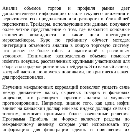
Анализ объемов торгов и профиля рынка дает
дополнительную информацию о силе текущего движения и
вероятности его продолжения или разворота в ближайшей
перспективе. Трейдеры, использующие эти данные, получают
более четкое представление о том, где находятся основные
скопления ликвидности и какие цели преследуют
маркетмейкеры. Курс по трейдингу обучает методам
интеграции объемного анализа в общую торговую систему,
что делает ее более robust и адаптивной к различным
условиям. Понимание распределения объемов помогает
избегать ловушек, расставленных крупными участниками для
сбора стоп-ордеров розничных трейдеров. Это важный аспект,
который часто игнорируется новичками, но критически важен
для профессионалов.
Изучение межрыночных корреляций позволяет увидеть связь
между движением валют, сырьевых товаров и фондовых
индексов, что расширяет горизонт анализа и улучшает
прогнозирование. Например, знание того, как цена нефти
влияет на канадский доллар или как индекс доллара связан с
золотом, помогает принимать более взвешенные решения.
Программа Прибыль на Форекс включает разделы по
межрыночному анализу, которые учат использовать эту
информацию для фильтрации сделок и повышения их