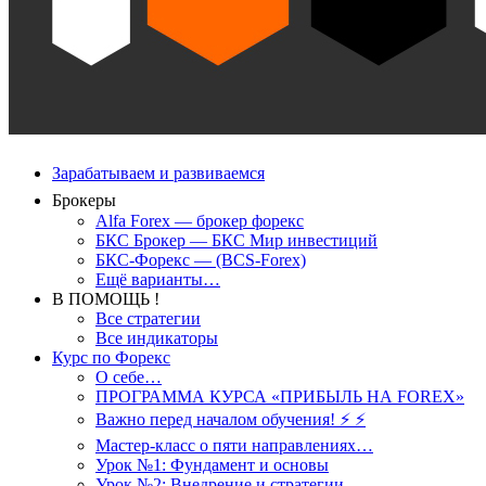
Зарабатываем и развиваемся
Брокеры
Alfa Forex — брокер форекс
БКС Брокер — БКС Мир инвестиций
БКС-Форекс — (BCS-Forex)
Ещё варианты…
В ПОМОЩЬ !
Все стратегии
Все индикаторы
Курс по Форекс
О себе…
ПРОГРАММА КУРСА «ПРИБЫЛЬ НА FOREX»
Важно перед началом обучения! ⚡ ⚡
Мастер-класс о пяти направлениях…
Урок №1: Фундамент и основы
Урок №2: Внедрение и стратегии