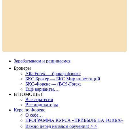
Зарабатываем и развиваемся
Брокеры
Alfa Forex — брокер форекс
БКС Брокер — БКС Мир инвестиций
БКС-Форекс — (BCS-Forex)
Ещё варианты…
В ПОМОЩЬ !
Все стратегии
Все индикаторы
Курс по Форекс
О себе…
ПРОГРАММА КУРСА «ПРИБЫЛЬ НА FOREX»
Важно перед началом обучения! ⚡ ⚡