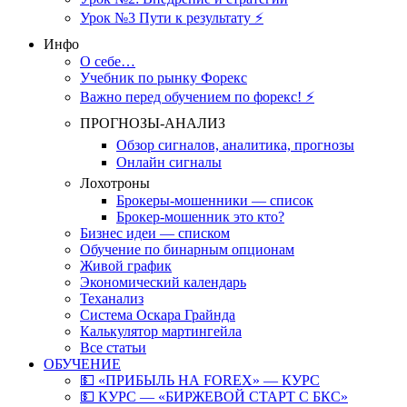
Урок №3 Пути к результату ⚡️
Инфо
О себе…
Учебник по рынку Форекс
Важно перед обучением по форекс! ⚡
ПРОГНОЗЫ-АНАЛИЗ
Обзор сигналов, аналитика, прогнозы
Онлайн сигналы
Лохотроны
Брокеры-мошенники — список
Брокер-мошенник это кто?
Бизнес идеи — списком
Обучение по бинарным опционам
Живой график
Экономический календарь
Теханализ
Система Оскара Грайнда
Калькулятор мартингейла
Все статьи
ОБУЧЕНИЕ
💵 «ПРИБЫЛЬ НА FOREX» — КУРС
💵 КУРС — «БИРЖЕВОЙ СТАРТ С БКС»