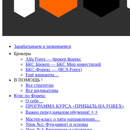
Зарабатываем и развиваемся
Брокеры
Alfa Forex — брокер форекс
БКС Брокер — БКС Мир инвестиций
БКС-Форекс — (BCS-Forex)
Ещё варианты…
В ПОМОЩЬ !
Все стратегии
Все индикаторы
Курс по Форекс
О себе…
ПРОГРАММА КУРСА «ПРИБЫЛЬ НА FOREX»
Важно перед началом обучения! ⚡ ⚡
Мастер-класс о пяти направлениях…
Урок №1: Фундамент и основы
Урок №2: Внедрение и стратегии