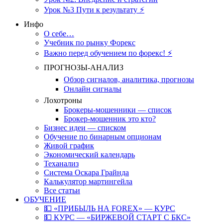
Урок №3 Пути к результату ⚡️
Инфо
О себе…
Учебник по рынку Форекс
Важно перед обучением по форекс! ⚡
ПРОГНОЗЫ-АНАЛИЗ
Обзор сигналов, аналитика, прогнозы
Онлайн сигналы
Лохотроны
Брокеры-мошенники — список
Брокер-мошенник это кто?
Бизнес идеи — списком
Обучение по бинарным опционам
Живой график
Экономический календарь
Теханализ
Система Оскара Грайнда
Калькулятор мартингейла
Все статьи
ОБУЧЕНИЕ
💵 «ПРИБЫЛЬ НА FOREX» — КУРС
💵 КУРС — «БИРЖЕВОЙ СТАРТ С БКС»