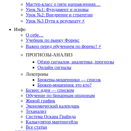
Мастер-класс о пяти направлениях…
Урок №1: Фундамент и основы
Урок №2: Внедрение и стратегии
Урок №3 Пути к результату ⚡️
Инфо
О себе…
Учебник по рынку Форекс
Важно перед обучением по форекс! ⚡
ПРОГНОЗЫ-АНАЛИЗ
Обзор сигналов, аналитика, прогнозы
Онлайн сигналы
Лохотроны
Брокеры-мошенники — список
Брокер-мошенник это кто?
Бизнес идеи — списком
Обучение по бинарным опционам
Живой график
Экономический календарь
Теханализ
Система Оскара Грайнда
Калькулятор мартингейла
Все статьи