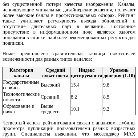
без существенной потери качества изображения. Каналы,
использующие уникальные дизайнерские решения, получают
более высокие баллы в профессиональных обзорах. Рейтинг
также учитывает регулярность выхода обновлений и
отсутствие длительных пауз в вещании. Постоянное
присутствие в информационном поле является залогом
попадания в списки наиболее рекомендованных ресурсов для
подписки.
Ниже представлена сравнительная таблица показателей
вовлеченности для разных типов каналов:
Категория
Средний
Индекс
Уровень
канала
охват поста
цитируемости
доверия (1-10)
Государственные
Высокий
15.4
9.8
сервисы
Технологические
Средний
8.2
8.5
новости
Образование и
Выше
10.1
9.2
наука
среднего
Четвертый аспект рейтингования связан с анализом глубины
просмотра публикаций пользователями разных возрастных
групп. Специалисты выяснили, что мессенджер MAX