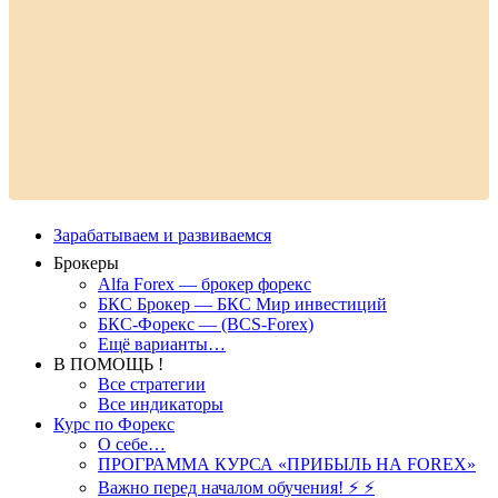
Зарабатываем и развиваемся
Брокеры
Alfa Forex — брокер форекс
БКС Брокер — БКС Мир инвестиций
БКС-Форекс — (BCS-Forex)
Ещё варианты…
В ПОМОЩЬ !
Все стратегии
Все индикаторы
Курс по Форекс
О себе…
ПРОГРАММА КУРСА «ПРИБЫЛЬ НА FOREX»
Важно перед началом обучения! ⚡ ⚡