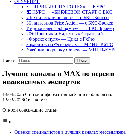
ОБУЧЕНИЕ
💵 «ПРИБЫЛЬ НА FOREX» — КУРС
💵 КУРС — «БИРЖЕВОЙ СТАРТ С БКС»
«Технический анализ» — с БКС-Брокер
30 паттернов Price Action — с БКС-Брокер
Индикаторы TradingView — с БКС-Брокер
20+ Простых и Надежных Стратегий
«Форекс с нуля» — Цикл с FxPro
Заработок на Фьючерсах — МИНИ-КУРС
Учебник по рынку Форекс — МИНИ-КУРС
Найти:
Лучшие каналы в MAX по версии
независимых экспертов
13/03/2026
Статьи информативные
Запись обновлена:
13/03/2026
Отзывов: 0
Открой содержание статьи
Оценки специалистов в лучших каналах мессенджера