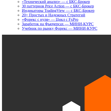
«Технический анализ» — с БКС-Брокер
30 паттернов Price Action — с БКС-Брокер
Индикаторы TradingView — с БКС-Брокер
20+ Простых и Надежных Стратегий
«Форекс с нуля» — Цикл с FxPro
Заработок на Фьючерсах — МИНИ-КУРС
Учебник по рынку Форекс — МИНИ-КУРС