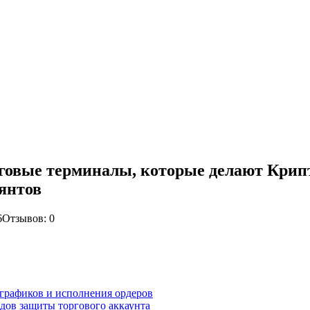
овые терминалы, которые делают Крипт
янтов
6
Отзывов: 0
графиков и исполнения ордеров
дов защиты торгового аккаунта