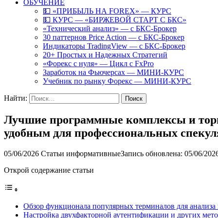
ОБУЧЕНИЕ
💵 «ПРИБЫЛЬ НА FOREX» — КУРС
💵 КУРС — «БИРЖЕВОЙ СТАРТ С БКС»
«Технический анализ» — с БКС-Брокер
30 паттернов Price Action — с БКС-Брокер
Индикаторы TradingView — с БКС-Брокер
20+ Простых и Надежных Стратегий
«Форекс с нуля» — Цикл с FxPro
Заработок на Фьючерсах — МИНИ-КУРС
Учебник по рынку Форекс — МИНИ-КУРС
Найти:
Лучшие программные комплексы и торг
удобным для профессиональных спекул
05/06/2026
Статьи информативные
Запись обновлена: 05/06/202
Открой содержание статьи
Обзор функционала популярных терминалов для анализа 
Настройка двухфакторной аутентификации и других мето