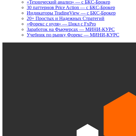
«Технический анализ» — с БКС-Брокер
30 паттернов Price Action — с БКС-Брокер
Индикаторы TradingView — с БКС-Брокер
20+ Простых и Надежных Стратегий
«Форекс с нуля» — Цикл с FxPro
Заработок на Фьючерсах — МИНИ-КУРС
Учебник по рынку Форекс — МИНИ-КУРС