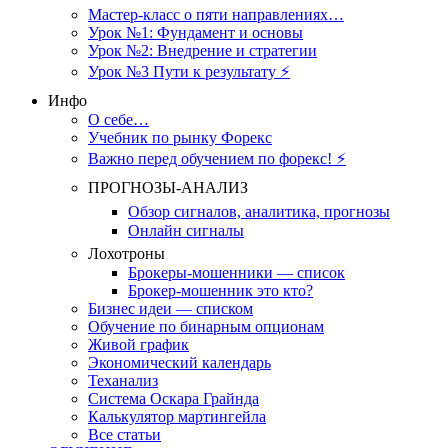
Мастер-класс о пяти направлениях…
Урок №1: Фундамент и основы
Урок №2: Внедрение и стратегии
Урок №3 Пути к результату ⚡️
Инфо
О себе…
Учебник по рынку Форекс
Важно перед обучением по форекс! ⚡
ПРОГНОЗЫ-АНАЛИЗ
Обзор сигналов, аналитика, прогнозы
Онлайн сигналы
Лохотроны
Брокеры-мошенники — список
Брокер-мошенник это кто?
Бизнес идеи — списком
Обучение по бинарным опционам
Живой график
Экономический календарь
Теханализ
Система Оскара Грайнда
Калькулятор мартингейла
Все статьи