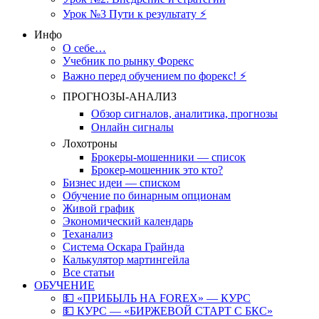
Урок №3 Пути к результату ⚡️
Инфо
О себе…
Учебник по рынку Форекс
Важно перед обучением по форекс! ⚡
ПРОГНОЗЫ-АНАЛИЗ
Обзор сигналов, аналитика, прогнозы
Онлайн сигналы
Лохотроны
Брокеры-мошенники — список
Брокер-мошенник это кто?
Бизнес идеи — списком
Обучение по бинарным опционам
Живой график
Экономический календарь
Теханализ
Система Оскара Грайнда
Калькулятор мартингейла
Все статьи
ОБУЧЕНИЕ
💵 «ПРИБЫЛЬ НА FOREX» — КУРС
💵 КУРС — «БИРЖЕВОЙ СТАРТ С БКС»