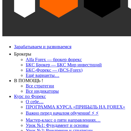
Зарабатываем и развиваемся
Брокеры
Alfa Forex — брокер форекс
БКС Брокер — БКС Мир инвестиций
БКС-Форекс — (BCS-Forex)
Ещё варианты…
В ПОМОЩЬ !
Все стратегии
Все индикаторы
Курс по Форекс
О себе…
ПРОГРАММА КУРСА «ПРИБЫЛЬ НА FOREX»
Важно перед началом обучения! ⚡ ⚡
Мастер-класс о пяти направлениях…
Урок №1: Фундамент и основы
Урок №2: Внедрение и стратегии