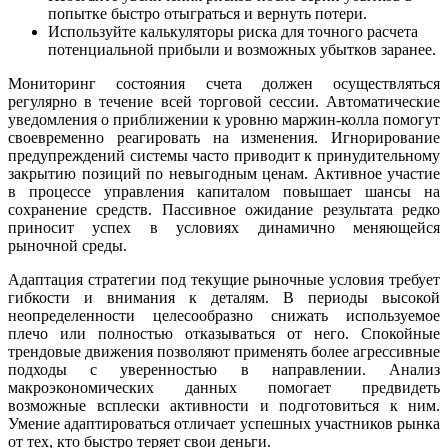
попытке быстро отыграться и вернуть потери.
Используйте калькуляторы риска для точного расчета
потенциальной прибыли и возможных убытков заранее.
Мониторинг состояния счета должен осуществляться
регулярно в течение всей торговой сессии. Автоматические
уведомления о приближении к уровню маржин-колла помогут
своевременно реагировать на изменения. Игнорирование
предупреждений системы часто приводит к принудительному
закрытию позиций по невыгодным ценам. Активное участие
в процессе управления капиталом повышает шансы на
сохранение средств. Пассивное ожидание результата редко
приносит успех в условиях динамично меняющейся
рыночной среды.
Адаптация стратегии под текущие рыночные условия требует
гибкости и внимания к деталям. В периоды высокой
неопределенности целесообразно снижать используемое
плечо или полностью отказываться от него. Спокойные
трендовые движения позволяют применять более агрессивные
подходы с уверенностью в направлении. Анализ
макроэкономических данных помогает предвидеть
возможные всплески активности и подготовиться к ним.
Умение адаптироваться отличает успешных участников рынка
от тех, кто быстро теряет свои деньги.