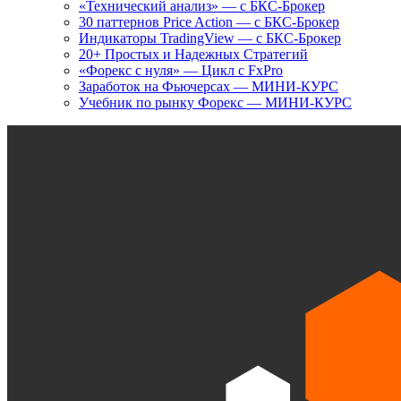
«Технический анализ» — с БКС-Брокер
30 паттернов Price Action — с БКС-Брокер
Индикаторы TradingView — с БКС-Брокер
20+ Простых и Надежных Стратегий
«Форекс с нуля» — Цикл с FxPro
Заработок на Фьючерсах — МИНИ-КУРС
Учебник по рынку Форекс — МИНИ-КУРС