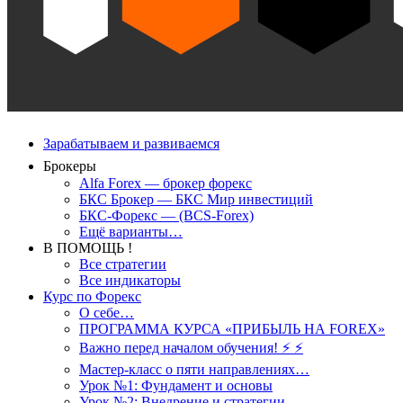
Зарабатываем и развиваемся
Брокеры
Alfa Forex — брокер форекс
БКС Брокер — БКС Мир инвестиций
БКС-Форекс — (BCS-Forex)
Ещё варианты…
В ПОМОЩЬ !
Все стратегии
Все индикаторы
Курс по Форекс
О себе…
ПРОГРАММА КУРСА «ПРИБЫЛЬ НА FOREX»
Важно перед началом обучения! ⚡ ⚡
Мастер-класс о пяти направлениях…
Урок №1: Фундамент и основы
Урок №2: Внедрение и стратегии