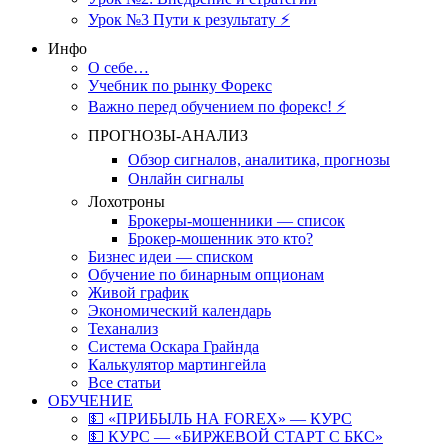
Урок №3 Пути к результату ⚡️
Инфо
О себе…
Учебник по рынку Форекс
Важно перед обучением по форекс! ⚡
ПРОГНОЗЫ-АНАЛИЗ
Обзор сигналов, аналитика, прогнозы
Онлайн сигналы
Лохотроны
Брокеры-мошенники — список
Брокер-мошенник это кто?
Бизнес идеи — списком
Обучение по бинарным опционам
Живой график
Экономический календарь
Теханализ
Система Оскара Грайнда
Калькулятор мартингейла
Все статьи
ОБУЧЕНИЕ
💵 «ПРИБЫЛЬ НА FOREX» — КУРС
💵 КУРС — «БИРЖЕВОЙ СТАРТ С БКС»