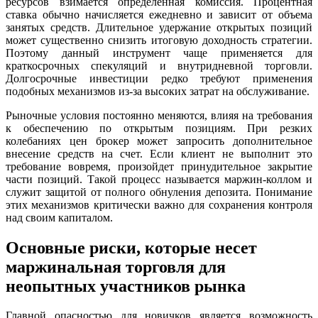
ресурсов взимается определенная комиссия. Процентная
ставка обычно начисляется ежедневно и зависит от объема
занятых средств. Длительное удержание открытых позиций
может существенно снизить итоговую доходность стратегии.
Поэтому данный инструмент чаще применяется для
краткосрочных спекуляций и внутридневной торговли.
Долгосрочные инвестиции редко требуют применения
подобных механизмов из-за высоких затрат на обслуживание.
Рыночные условия постоянно меняются, влияя на требования
к обеспечению по открытым позициям. При резких
колебаниях цен брокер может запросить дополнительное
внесение средств на счет. Если клиент не выполнит это
требование вовремя, произойдет принудительное закрытие
части позиций. Такой процесс называется маржин-коллом и
служит защитой от полного обнуления депозита. Понимание
этих механизмов критически важно для сохранения контроля
над своим капиталом.
Основные риски, которые несет
маржинальная торговля для
неопытных участников рынка
Главной опасностью для новичков является возможность