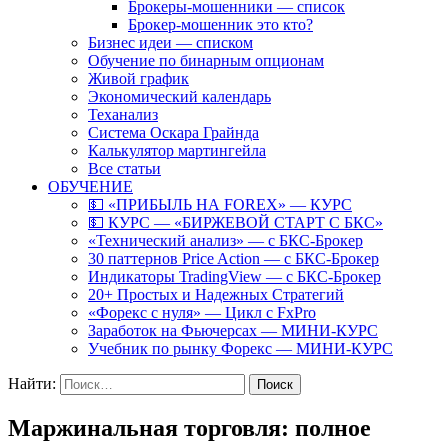
Брокеры-мошенники — список
Брокер-мошенник это кто?
Бизнес идеи — списком
Обучение по бинарным опционам
Живой график
Экономический календарь
Теханализ
Система Оскара Грайнда
Калькулятор мартингейла
Все статьи
ОБУЧЕНИЕ
💵 «ПРИБЫЛЬ НА FOREX» — КУРС
💵 КУРС — «БИРЖЕВОЙ СТАРТ С БКС»
«Технический анализ» — с БКС-Брокер
30 паттернов Price Action — с БКС-Брокер
Индикаторы TradingView — с БКС-Брокер
20+ Простых и Надежных Стратегий
«Форекс с нуля» — Цикл с FxPro
Заработок на Фьючерсах — МИНИ-КУРС
Учебник по рынку Форекс — МИНИ-КУРС
Найти:
Маржинальная торговля: полное