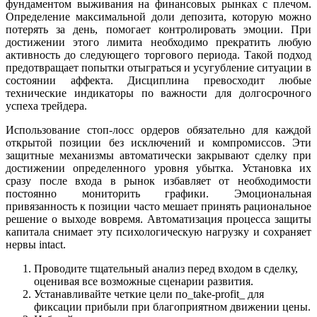
фундаментом выживания на финансовых рынках с плечом.
Определение максимальной доли депозита, которую можно
потерять за день, помогает контролировать эмоции. При
достижении этого лимита необходимо прекратить любую
активность до следующего торгового периода. Такой подход
предотвращает попытки отыграться и усугубление ситуации в
состоянии аффекта. Дисциплина превосходит любые
технические индикаторы по важности для долгосрочного
успеха трейдера.
Использование стоп-лосс ордеров обязательно для каждой
открытой позиции без исключений и компромиссов. Эти
защитные механизмы автоматически закрывают сделку при
достижении определенного уровня убытка. Установка их
сразу после входа в рынок избавляет от необходимости
постоянно мониторить графики. Эмоциональная
привязанность к позиции часто мешает принять рациональное
решение о выходе вовремя. Автоматизация процесса защиты
капитала снимает эту психологическую нагрузку и сохраняет
нервы intact.
Проводите тщательный анализ перед входом в сделку,
оценивая все возможные сценарии развития.
Устанавливайте четкие цели по_take-profit_ для
фиксации прибыли при благоприятном движении цены.