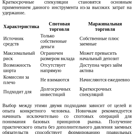
Краткосрочные спекуляции становятся основным
применением данного инструмента из-за высоких затрат на
удержание.
Спотовая
Маржинальная
Характеристика
торговля
торговля
Только
Источник
Собственные плюс
собственные
средств
заемные
деньги
Максимальный
Ограничен
Может превысить
риск
размером вклада
начальный депозит
Возможность
Отсутствует
Доступна через займ
шорта
напрямую
актива
Комиссии за
Не взимаются
Начисляются ежедневно
плечо
Долгосрочных
Краткосрочных
Подходит для
инвестиций
спекуляций
Выбор между этими двумя подходами зависит от целей и
опыта конкретного человека. Новичкам рекомендуется
начинать исключительно со спотовых операций для
понимания базовых принципов рынка. Получение
практического опыта без дополнительного давления заемных
обязательств способствует формированию правильных