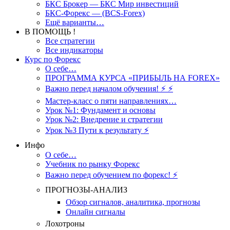
БКС Брокер — БКС Мир инвестиций
БКС-Форекс — (BCS-Forex)
Ещё варианты…
В ПОМОЩЬ !
Все стратегии
Все индикаторы
Курс по Форекс
О себе…
ПРОГРАММА КУРСА «ПРИБЫЛЬ НА FOREX»
Важно перед началом обучения! ⚡ ⚡
Мастер-класс о пяти направлениях…
Урок №1: Фундамент и основы
Урок №2: Внедрение и стратегии
Урок №3 Пути к результату ⚡️
Инфо
О себе…
Учебник по рынку Форекс
Важно перед обучением по форекс! ⚡
ПРОГНОЗЫ-АНАЛИЗ
Обзор сигналов, аналитика, прогнозы
Онлайн сигналы
Лохотроны