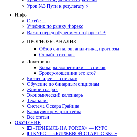
Урок №3 Пути к результату ⚡️
Инфо
О себе…
Учебник по рынку Форекс
Важно перед обучением по форекс! ⚡
ПРОГНОЗЫ-АНАЛИЗ
Обзор сигналов, аналитика, прогнозы
Онлайн сигналы
Лохотроны
Брокеры-мошенники — список
Брокер-мошенник это кто?
Бизнес идеи — списком
Обучение по бинарным опционам
Живой график
Экономический календарь
Теханализ
Система Оскара Грайнда
Калькулятор мартингейла
Все статьи
ОБУЧЕНИЕ
💵 «ПРИБЫЛЬ НА FOREX» — КУРС
💵 КУРС — «БИРЖЕВОЙ СТАРТ С БКС»