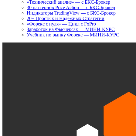
«Технический анализ» — с БКС-Брокер
30 паттернов Price Action — с БКС-Брокер
Индикаторы TradingView — с БКС-Брокер
20+ Простых и Надежных Стратегий
«Форекс с нуля» — Цикл с FxPro
Заработок на Фьючерсах — МИНИ-КУРС
Учебник по рынку Форекс — МИНИ-КУРС