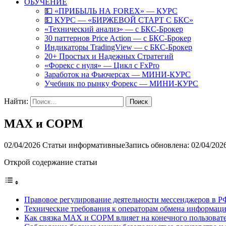
ОБУЧЕНИЕ
💵 «ПРИБЫЛЬ НА FOREX» — КУРС
💵 КУРС — «БИРЖЕВОЙ СТАРТ С БКС»
«Технический анализ» — с БКС-Брокер
30 паттернов Price Action — с БКС-Брокер
Индикаторы TradingView — с БКС-Брокер
20+ Простых и Надежных Стратегий
«Форекс с нуля» — Цикл с FxPro
Заработок на Фьючерсах — МИНИ-КУРС
Учебник по рынку Форекс — МИНИ-КУРС
Найти:
MAX и СОРМ
02/04/2026
Статьи информативные
Запись обновлена: 02/04/202
Открой содержание статьи
Правовое регулирование деятельности мессенджеров в Р
Технические требования к операторам обмена информац
Как связка MAX и СОРМ влияет на конечного пользоват