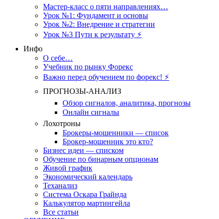
Мастер-класс о пяти направлениях…
Урок №1: Фундамент и основы
Урок №2: Внедрение и стратегии
Урок №3 Пути к результату ⚡️
Инфо
О себе…
Учебник по рынку Форекс
Важно перед обучением по форекс! ⚡
ПРОГНОЗЫ-АНАЛИЗ
Обзор сигналов, аналитика, прогнозы
Онлайн сигналы
Лохотроны
Брокеры-мошенники — список
Брокер-мошенник это кто?
Бизнес идеи — списком
Обучение по бинарным опционам
Живой график
Экономический календарь
Теханализ
Система Оскара Грайнда
Калькулятор мартингейла
Все статьи