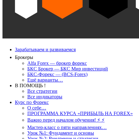
Зарабатываем и развиваемся
Брокеры
Alfa Forex — брокер форекс
БКС Брокер — БКС Мир инвестиций
БКС-Форекс — (BCS-Forex)
Ещё варианты…
В ПОМОЩЬ !
Все стратегии
Все индикаторы
Курс по Форекс
О себе…
ПРОГРАММА КУРСА «ПРИБЫЛЬ НА FOREX»
Важно перед началом обучения! ⚡ ⚡
Мастер-класс о пяти направлениях…
Урок №1: Фундамент и основы
Урок №2: Внедрение и стратегии